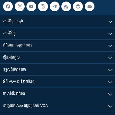
កម្មវិធី​ទូរទស្សន៍
កម្មវិធី​វិទ្យុ
ព័ត៌មាន​តាមប្រធានបទ​
រៀន​​អង់គ្លេស
ទទួល​ព័ត៌មាន​តាម
អំពី​ VOA & ទំនាក់ទំនង
គេហទំព័រ​​ទាក់ទង
ទាញយក​ App ផ្សេងៗ​របស់​ VOA