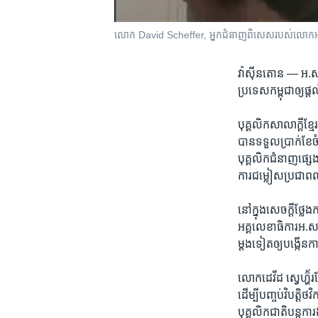
លោក David Scheffer, អ្នកជំនាញ​ពិសេស​របស់​លោក​​អគ្គ
វ៉ាស៊ីនតោន —
អ.ស.
ប្រទេស​កម្ពុជា​ឲ្យ​ផ្
បុគ្គលិក​សាលាក្តី​ខ្
បាន​ទទួល​ប្រាក់ខែ​ចំ
បុគ្គលិក​ជំនាញ​ផ្សេ
ការ​ជម្លៀសប្រជា​ពលរ
នៅ​ក្នុង​សេចក្តី​ថ្
អគ្គ​លេខាធិការ​អ.ស.
ម្តងទៀត​ឲ្យ​បង្កើន​កាតព
លោកដេវីដ ស្វេហ្ហ៊័រ
ដើម្បី​បញ្ចប់​វិបត្តិ
បុគ្គលិក​ជាតិ​បន្តកា