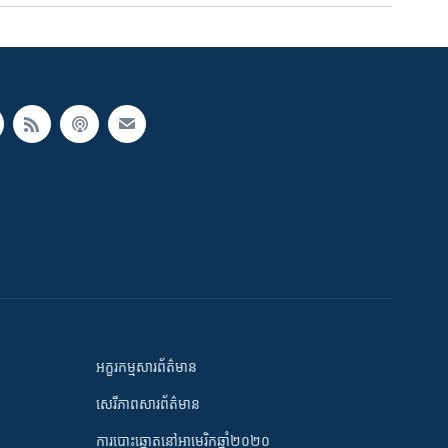
អក្ខរកម្មសារព័ត៌មាន
សេរីភាពសារព័ត៌មាន
ការបោះឆ្នោតនៅអាមេរិកឆ្នាំ២០២០