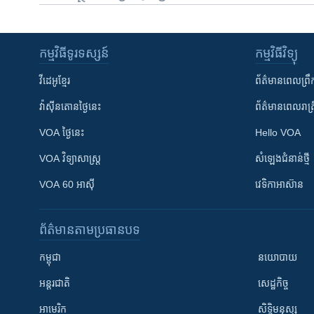
កម្មវិធី​ទូរទស្សន៍
កម្មវិធី​វិទ្យុ
វីដេអូ​ខ្មែរ
ព័ត៌មាន​ពេល​ព្រឹ
វ៉ាស៊ីនតោន​ថ្ងៃ​នេះ
ព័ត៌មាន​​ពេល​រាត្រ
VOA ថ្ងៃនេះ
Hello VOA
VOA ​វិទ្យាសាស្ត្រ
សំឡេង​ជំនាន់​ថ្មី
VOA 60 អាស៊ី
វេទិកា​អាស៊ាន
ព័ត៌មាន​តាមប្រធានបទ​
កម្ពុជា
នយោបាយ
អន្តរជាតិ
សេដ្ឋកិច្ច
អាមេរិក
សិទ្ធិមនុស្ស