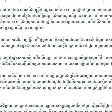
​បាន​អះអាង​ថា​ លោក​និង​មន្ត្រី​ជាន់ខ្ពស់​របស់​អ.ស.ប.​បាន​ជួប​ជាមួយ​លោកឧបនាយក​
ទេស​ផ្តល់​ជំនួយ​នៅ​ក្នុង​រាជធានី​ភ្នំពេញ​ និង​តាម​រដ្ឋធានី​ប្រទេស​នានា​ ហើយ​មាន​ការ​
ិការ​អ.ស.ប.​ និង​ខុទ្ទកាល័យ​នៃ​រដ្ឋាភិបាល​របស់​ប្រទេស​នានា​ ហើយ​នឹង​ការ​អំពា
ក្នុង​រដ្ឋធានី​ប្រទេស​ជាច្រើន។​
របស់​លោកដេវីដ ស្វេហ្ហ៊័រ ​នៅថ្ងៃ​ពុធនេះ ​កើត​ឡើងនៅ​ពេល​ដែល​គេ​ពុំឃើញ​មាន​ការ​ស
ម​ទាំង​កម្ពុជា​ផង​ក្នុង​ដំណាក់​កាល​ដែល​សាលាក្តី​ខ្មែរក្រហម​ពិតជា​ជួប​បញ្ហា​ធ្ងន់ធ្ងរ​
បាន​ស្វះស្វែង​រក​ការ​គាំទ្រ​ថវិកា​ពីបណ្តា​ប្រទេស​អាស៊ាន​មួយ​ចំនួន​សប្តាហ៍​ថ្មីៗ​នេ
យ​ពី​ដំណើរ​ការ​លឿន​និង​គុណភាព​តុលាការ​ទេ ​ពេល​សាលាក្តី​នេះ​មិន​ត្រូវ​គេ​ផ្តល់​ថ
្រសាសន៍​ដើម​ថា៖​ «អ.ស.ប.​នៅ​មាន​ក្តីបារម្ភ​យ៉ាង​ខ្លាំង​ចំពោះ​សុខុមាល​ភាព​របស់​បុ
 និង​ចំពោះ​ការ​រំខាន​នានា​ដែល​អាច​ជា​លទ្ធផល​នៃ​ដំណើរ​ការ​តុលាការ​ដែល​ស្ថិត​នៅ​
្ញុំសូម​អំពាវនាវ​ដល់​បុគ្គលិក​ជាតិ​ត្រូវ​បន្ត​អត់ធ្មត់​ នៅពេល​ដែល​យើង​បន្ត​កិច្ច​ប្រឹងប
់​ជំនួយ​បាន​ទទូច​ជាសាធារណៈ​ឲ្យ​ប្រទេស​កម្ពុជា​ផ្តល់​ថវិកា​បន្ថែម​ទៀត​ដើម្បី​ជួយ​បញ
ខ្មែរក្រហម​តាមកិច្ច​ព្រម​ព្រៀង​បង្កើត​តុលាការ​ដែល​ជា​កាតព្វ​កិច្ច​របស់​កម្ពុជា​ជ