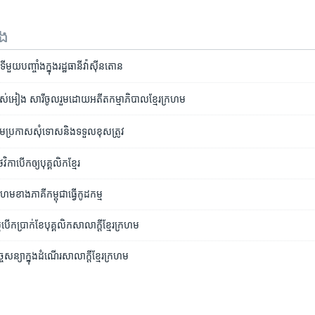
ទង
ីមួយបញ្ចាំង​ក្នុង​រដ្ឋ​ធានី​វ៉ាស៊ីនតោន​
់​អៀង​ សារី​ចូលរួម​ដោយ​អតីត​កម្មាភិបាល​ខ្មែរក្រហម
ហម​ប្រកាស​សុំទោស​និង​​ទទួល​ខុសត្រូវ
វិកា​បើក​ឲ្យ​បុគ្គលិក​ខ្មែរ
រហម​​ខាង​ភាគី​កម្ពុជា​ធ្វើ​កូដកម្ម
ចី​បើក​ប្រាក់ខែ​បុគ្គលិក​សាលាក្តី​ខ្មែរក្រហម
ច្ច​សន្យា​ក្នុង​ដំណើរ​សាលាក្តី​ខ្មែរក្រហម