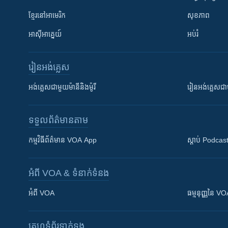
ខ្មែរ​នៅអាមេរិក
សុខភាព
អាស៊ីអាគ្នេយ៍
អប់រំ
រៀន​​អង់គ្លេស
អង់គ្លេស​ជាមួយ​ម៉ានី​និង​ម៉ូរី
រៀន​​​​​​អង់គ្លេ
ទទួល​ព័ត៌មាន​តាម
កម្មវិធី​ព័ត៌មាន VOA App
ស្តាប់ Podcas
អំពី​ VOA & ទំនាក់ទំនង
អំពី​ VOA
ធម្មនុញ្ញ​នៃ V
គេហទំព័រ​​ទាក់ទង