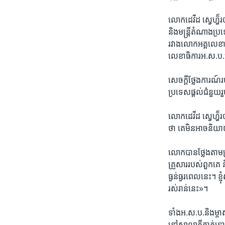
លោកដេវីដ ស្វេហ្ហ៊័រ
និង​មន្ត្រី​តំណាង​ប្រ
រវាង​លោក​អគ្គលេខា​ធ
លេខាធិការ​អ.ស.ប.​នៅ
សេចក្តី​ថ្លែងការណ៍​
ប្រទេស​ផ្តល់​ជំនួយ​រួ
លោកដេវីដ ស្វេហ្ហ៊័រ​
ថា​ គេ​មិន​អាច​និយា
លោក​បាន​ថ្លែង​តាម​ប
គ្រួសារ​របស់​ពួកគេ​
ធ្ងន់ធ្ងរ​ពេល​នេះ។​ ខ
រស់​រាន់​នេះ»។​
ទាំង​អ.ស.ប.​និងម្ចាស
នៅ​សាលាក្តី​កាត់ទោស​