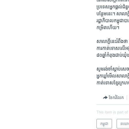
ប្រទេស​អ្នក​ផ្តល់​ជំន
បន្ថែម​នេះ។ ​សាលាក្តី
រដ្ឋាភិបាល​កម្ពុជា​ប
កម្រិតហើយ។​
សាលាក្តី​នេះរំពឹង​ថា 
ការ​កាត់ទោស​លើ​អង្គហ
៨០​ឆ្នាំ​កំពុង​ជាប់​ឃ
សូម​រង់ចាំ​ស្តាប់​សេ
អ្នក​ឃ្លាំមើល​សាលាក្តី
កាត់ទោស​ខ្មែរក្រហម​
ចែករំលែក
This item is part of
កម្ពុជា
នយោ