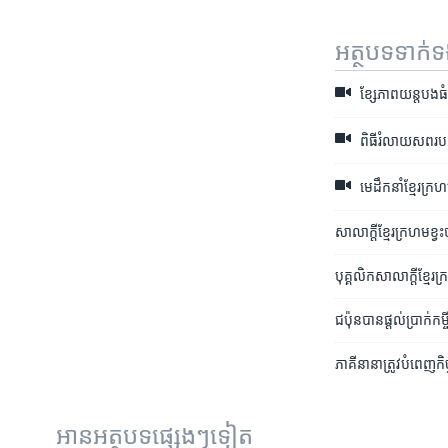
អត្ថបទ​ទាក់
ខ្សែ​ភាព​យន្តបងធំ​ទ
ពិធីរំលាយ​សព​របស
មេ​ដឹកនាំ​ខ្មែរក្រ
សាលាក្តីខ្មែរ​ក្រហម​ខ្វះ​ថ
បុគ្គលិក​សាលាក្តី​ខ្មែរក្
ជប៉ុន​បាន​ផ្តល់ប្រាក់កម្
ភាគី​នានា​ត្រូវ​បំពេញ​កិ
អានអត្ថបទផ្សេងៗទៀត