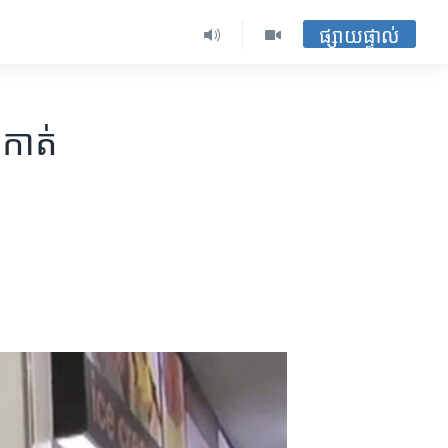
ផ្សាយផ្ទាល់
​កាត់