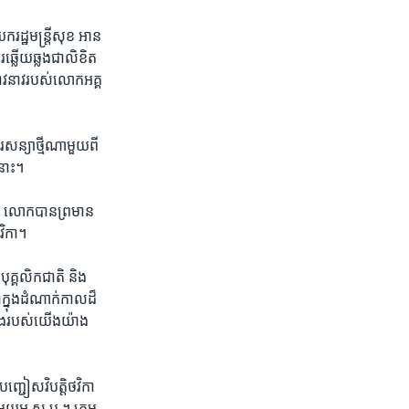
រដ្ឋមន្ត្រី​សុខ អាន​
ឆ្លើយ​ឆ្លង​ជា​លិខិត​
វនាវ​របស់​លោក​អគ្គ​
ន្យា​ថ្មី​ណាមួយ​ពី​
នោះ។​
ះ។​ លោក​បាន​ព្រមាន​
វិកា។​
គ្គលិក​ជាតិ​ និង​
ក្នុង​ដំណាក់​កាល​ដ៏
្រែង​របស់​យើង​យ៉ាង​
្ជៀស​វិបត្តិ​ថវិកា​
ាមួយ​អ.ស.ប.។ ​ក្រុម​