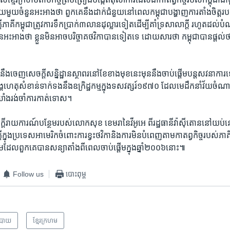
ួយ​មួយ​ចំនួន​អះអាង​ថា​ ពួកគេ​នឹង​ដាក់​ជំនួយ​នៅ​ពេល​កម្ពុជា​បង្ហាញ​ការ​តាំងចិត្ត​របស់
​ភាគី​កម្ពុជា​ត្រូវការ​ទឹកប្រាក់​៣​លាន​ដុល្លារ​ទៀត​ដើម្បី​គាំទ្រ​សាលាក្តី​ រហូត​ដល់​ប
ាន​អះអាង​ថា​ ខ្លួន​មិនអាច​បរិច្ចាគថវិកា​បាន​ទៀត​ទេ ​ដោយសារ​ថា​ កម្ពុជា​បាន​ផ្តល់​ថ
​នឹង​ចេញ​សេចក្តី​សន្និដ្ឋាន​ស្ថាពរ​នៅខែ​ខាង​មុខ​នេះ​មុន​នឹង​ចាប់ផ្តើម​បន្ត​សវនាការ​
េតុ​សំខាន់​ទាក់ទង​នឹង​ឧក្រិដ្ឋ​កម្ម​ក្នុង​ទសវត្សរ៍​១៩៧០​ ដែល​មេដឹកនាំ​វ័យ​ចំណាស់​ព
ុំឃាំង​រង់ចាំ​ការ​កាត់ទោស។​
ចក្តី​រាយ​ការណ៍​បន្ថែម​របស់​លោកសុខ ខេមរា​នៃ​វីអូអេ ​ពីរដ្ឋធានី​វ៉ាស៊ីតោន​នៅ​យប់​នេះ​
​ក្នុង​ប្រទេស​អាមេរិក​ចំពោះ​ការ​ខ្វះ​ថវិកា​និង​ការ​មិន​បំពេញ​តាម​កាតព្វកិច្ច​របស់​ភាគី​
ដែល​ពួកគេ​បាន​សន្យា​តាំងពី​ពេលចាប់​ផ្តើម​ក្នុង​ឆ្នាំ​២០០៦នោះ៕
Follow us
បោះពុម្ព
បាយ
ខ្មែរ​ក្រហម