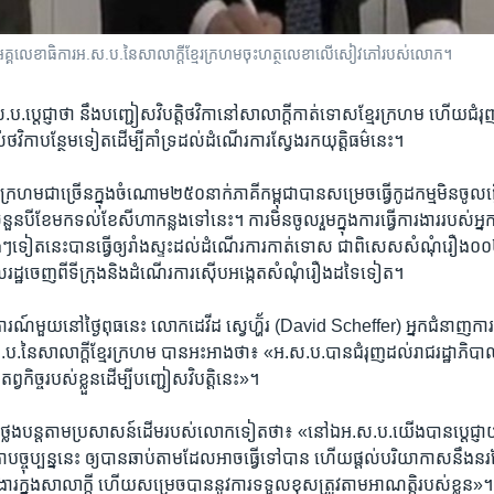
​លេខាធិការ​អ.ស.ប.​​នៃ​សាលាក្តី​ខ្មែរក្រហម​​ចុះ​ហត្ថលេខា​លើ​សៀវភៅ​របស់លោក។
ប.​ប្តេជ្ញា​ថា ​នឹងបញ្ជៀស​វិបត្តិ​ថវិកា​នៅ​សាលាក្តី​កាត់ទោស​ខ្មែរក្រហម​ ហើយ​ជ
តល់​ថវិកា​បន្ថែម​ទៀត​ដើម្បី​គាំទ្រ​ដល់​ដំណើរការ​ស្វែង​រក​យុត្តិធម៌​នេះ។​
មែរក្រហម​ជាច្រើន​ក្នុង​ចំណោម​២៥០​នាក់​ភាគី​កម្ពុជា​បាន​សម្រេចធ្វើ​កូដកម្ម​មិន​ចូល
នួន​បី​ខែ​មក​ទល់ខែ​សីហា​កន្លង​ទៅ​នេះ។​ ការមិន​ចូលរួម​ក្នុង​ការ​ធ្វើការងារ​របស់​អ្
ងៗ​ទៀត​នេះ​បាន​ធ្វើឲ្យ​រាំងស្ទះ​ដល់​ដំណើរ​ការ​កាត់ទោស ​ជាពិសេស​សំណុំរឿង​០០២​ វគ
ដ្ឋ​ចេញ​ពី​ទីក្រុង​និង​ដំណើរការ​ស៊ើប​អង្កេត​សំណុំ​រឿង​ដទៃ​ទៀត។
លែង​ការណ៍​មួយ​នៅថ្ងៃពុធ​នេះ​ លោក​ដេវីដ ស្វេហ្ហ៊័រ ​(David Scheffer)​ អ្នក​ជំនាញ
ប.នៃ​សាលាក្តី​ខ្មែរក្រហម​ បាន​អះអាង​ថា៖​ «អ.ស.ប.​បាន​ជំរុញ​ដល់​រាជ​រដ្ឋាភិបាល​
្វ​កិច្ច​របស់​ខ្លួន​ដើម្បី​បញ្ជៀស​វិបត្តិ​នេះ»។​
​ថ្លែង​បន្ត​តាម​ប្រសាសន៍​ដើម​របស់​លោក​ទៀត​ថា៖​ «នៅ​ឯ​អ.ស.ប.​យើង​បាន​ប្តេជ្ញា
​ថវិកា​បច្ចុប្បន្ន​នេះ ​ឲ្យ​បាន​ឆាប់តាម​ដែល​អាច​ធ្វើទៅ​បាន ​ហើយ​ផ្តល់​បរិយាកាស​នឹង​នរ
រងារ​ក្នុង​សាលាក្តី​ ហើយ​សម្រេចបាន​នូវ​ការ​ទទួល​ខុសត្រូវ​តាម​អាណត្តិ​របស់​ខ្លួន»។​ 