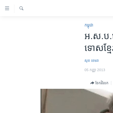
ភ្ជាប់​
ទៅ​
គេហទំព័រ​
ស្វែង​
កម្ពុជា
រក
កម្ពុជា
ទាក់ទង
អន្តរជាតិ
អ.ស.ប.​ប្
រំលង​
និង​
អាមេរិក
ទោស​ខ្ម
ចូល​
ចិន
ទៅ​​
ទំព័រ​
ហេឡូវីអូអេ
សុខ ខេមរា
ព័ត៌មាន​​
កម្ពុជាច្នៃប្រតិដ្ឋ
05 កញ្ញា 2013
តែ​
ម្តង
ព្រឹត្តិការណ៍ព័ត៌មាន
ចែករំលែក
រំលង​
ទូរទស្សន៍ / វីដេអូ​
និង​
ចូល​
វិទ្យុ / ផតខាសថ៍
ទៅ​
កម្មវិធីទាំងអស់
ទំព័រ​