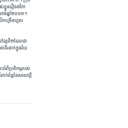
​ខ្លួន​រឿង​ថវិកា​
ំណាច់​ឆ្នាំ​២០១៣។​
វិកា​ច្រើន​ហួស​
ទៅវគ្គ​ទី២​ដែល​ជា​
ីរ​នាក់​ក្នុង​វ័យ​
អំពី​ប្រតិកម្ម​របស់​
ពាក់ព័ន្ធ​នៃ​សាលាក្តី​