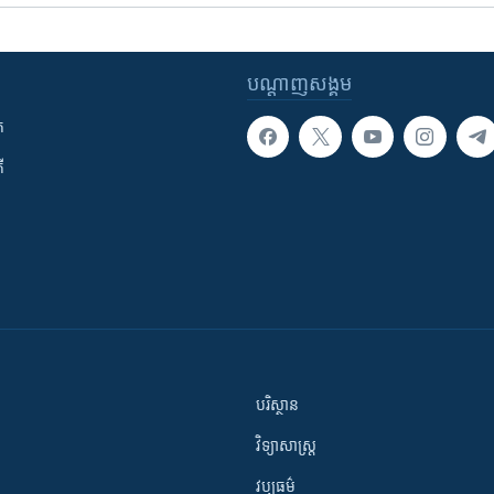
បណ្តាញ​សង្គម
ក
ី
បរិស្ថាន
វិទ្យាសាស្រ្ត
វប្បធម៌