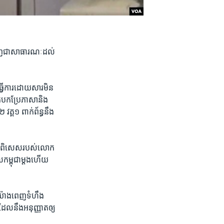
ំរុញ​ជា​សាធារណៈ​ដល់​
​ធ្វើការ​ដោយសារ​មិន​
នក​បកប្រែ​ភាសានិង​
្គ១​ ពាក់ព័ន្ធ​នឹង​
​ការ​ពិសេស​របស់​លោក​
កម្ពុជា​ម្តង​ហើយ​
​យ៉ាងពេញ​ទំហឹង​
​ដែល​នឹង​អនុញ្ញាតឲ្យ​
​