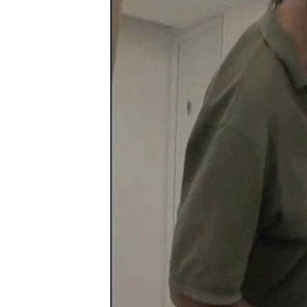
រចនា
សម្ព័ន្ធ​
រំលង​
និង​
ចូល​
ទៅ​
កាន់​
ទំព័រ​
ស្វែង​
រក