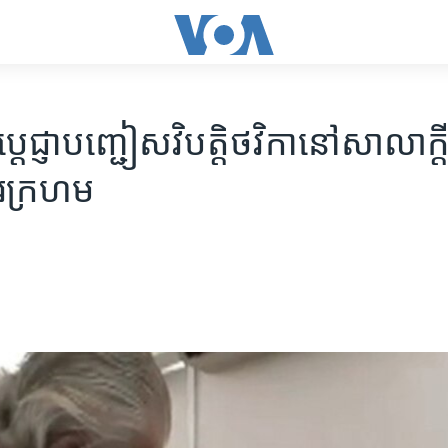
តេជ្ញា​បញ្ជៀស​វិបត្តិ​ថវិកា​នៅ​សាលាក្តី
ែរក្រហម