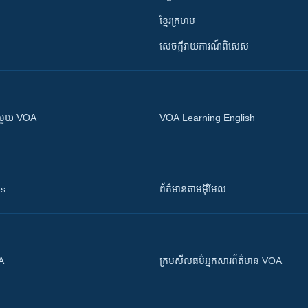
ខ្មែរក្រហម
សេចក្តីរាយការណ៍ពិសេស
ស​​ជាមួយ VOA
VOA Learning English
ts
ព័ត៌មាន​តាម​អ៊ីមែល
OA
ក្រម​​​សីលធម៌​​​អ្នក​​​សារព័ត៌មាន VOA