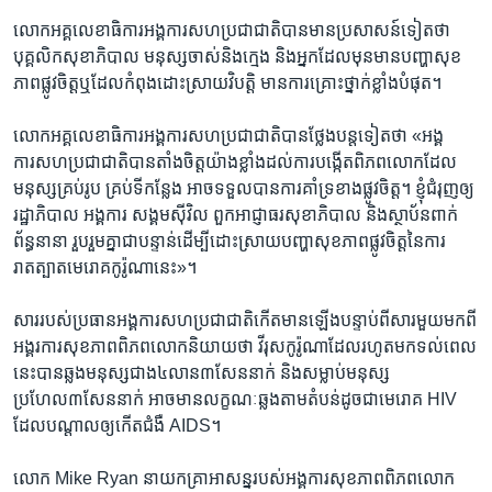
លោកអគ្គលេខាធិការអង្គការសហប្រជាជាតិបានមានប្រសាសន៍ទៀតថា
បុគ្គលិកសុខាភិបាល មនុស្សចាស់និងក្មេង និងអ្នកដែលមុនមានបញ្ហាសុខ
ភាពផ្លូវចិត្តឬដែលកំពុងដោះស្រាយវិបត្តិ មានការគ្រោះថ្នាក់ខ្លាំងបំផុត។
លោកអគ្គលេខាធិការអង្គការសហប្រជាជាតិបានថ្លែងបន្តទៀតថា «អង្គ
ការសហប្រជាជាតិបានតាំងចិត្តយ៉ាងខ្លាំងដល់ការបង្កើតពិភពលោកដែល
មនុស្សគ្រប់រូប គ្រប់ទីកន្លែង អាចទទួលបានការគាំទ្រខាងផ្លូវចិត្ត។ ខ្ញុំជំរុញឲ្យ
រដ្ឋាភិបាល អង្គការ សង្គមស៊ីវិល ពួកអាជ្ញាធរសុខាភិបាល និងស្ថាប័នពាក់
ព័ន្ធនានា រួបរួមគ្នាជាបន្ទាន់ដើម្បីដោះស្រាយបញ្ហាសុខភាពផ្លូវចិត្តនៃការ
រាតត្បាតមេរោគកូរ៉ូណានេះ»។
សាររបស់ប្រធានអង្គការសហប្រជាជាតិកើតមានឡើងបន្ទាប់ពីសារមួយមកពី
អង្គរការសុខភាពពិភពលោកនិយាយថា វីរុសកូរ៉ូណាដែលរហូតមកទល់ពេល
នេះបានឆ្លងមនុស្សជាង៤លាន៣សែននាក់ និងសម្លាប់មនុស្ស
ប្រហែល៣សែននាក់ អាចមានលក្ខណៈឆ្លងតាមតំបន់ដូចជាមេរោគ HIV
ដែលបណ្តាលឲ្យកើតជំងឺ AIDS។
លោក Mike Ryan នាយកគ្រាអាសន្នរបស់អង្គការសុខភាពពិភពលោក