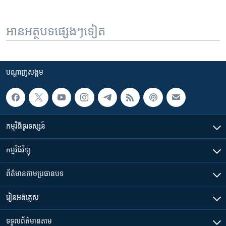
អានអត្ថបទផ្សេងៗទៀត
បណ្តាញ​សង្គម
កម្មវិធី​ទូរទស្សន៍
កម្មវិធី​វិទ្យុ
ព័ត៌មាន​តាមប្រធានបទ​
រៀន​​អង់គ្លេស
ទទួល​ព័ត៌មាន​តាម