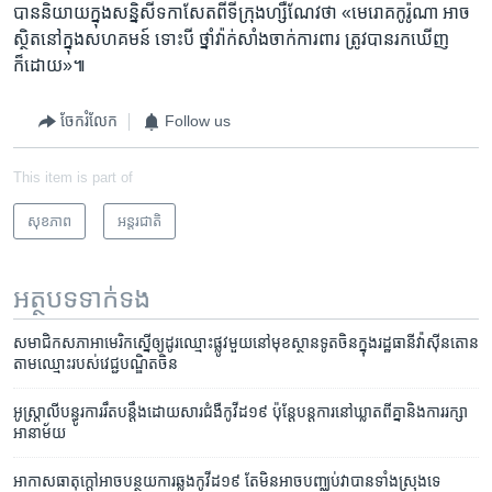
បាននិយាយក្នុងសន្និសីទកាសែតពីទីក្រុងហ្សឺណែវថា «មេរោគកូរ៉ូណា អាច
ស្ថិតនៅក្នុងសហគមន៍ ទោះបី ថ្នាំវ៉ាក់សាំងចាក់ការពារ ត្រូវបានរកឃើញ
ក៏ដោយ»៕
ចែករំលែក
Follow us
This item is part of
សុខភាព
អន្តរជាតិ
អត្ថបទ​ទាក់ទង
សមាជិក​សភា​អាមេរិក​ស្នើ​ឲ្យ​ដូរឈ្មោះ​ផ្លូវ​​មួយ​នៅ​​មុខ​ស្ថានទូត​ចិន​​​ក្នុង​រដ្ឋធានី​វ៉ាស៊ីនតោន​
តាម​ឈ្មោះ​របស់​វេជ្ជបណ្ឌិត​ចិន​
អូស្ត្រាលី​បន្ធូរ​ការ​រឹត​បន្តឹងដោយសារ​ជំងឺ​កូវីដ​១៩ ប៉ុន្តែ​​បន្ត​ការ​នៅ​ឃ្លាត​ពី​គ្នានិង​ការ​រក្សា​
អានាម័យ
អាកាសធាតុ​ក្តៅ​អាច​បន្ថយ​ការ​ឆ្លង​កូវីដ​១៩ តែ​មិន​អាច​បញ្ឈប់​វា​បាន​ទាំងស្រុង​ទេ