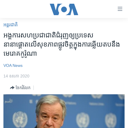
ភ្ជាប់​
ទៅ​
គេហទំព័រ​
អន្តរជាតិ
កម្ពុជា
ទាក់ទង
អង្គការសហប្រជាជាតិជំរុញឲ្យប្រទេស
រំលង​
អន្តរជាតិ
នានាផ្តោតលើសុខភាពផ្លូវចិត្តក្នុងការឆ្លើយតបនឹង
និង​
អាមេរិក
មេរោគកូរ៉ូណា
ចូល​
ទៅ​​
ចិន
VOA News
ទំព័រ​
ហេឡូវីអូអេ
ព័ត៌មាន​​
14 ឧសភា 2020
តែ​
កម្ពុជាច្នៃប្រតិដ្ឋ
ម្តង
ចែករំលែក
ព្រឹត្តិការណ៍ព័ត៌មាន
រំលង​
និង​
ទូរទស្សន៍ / វីដេអូ​
ចូល​
វិទ្យុ / ផតខាសថ៍
ទៅ​
ទំព័រ​
កម្មវិធីទាំងអស់