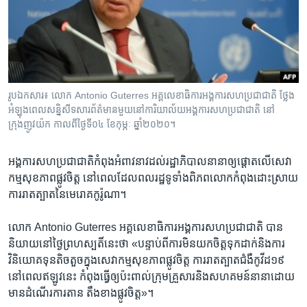
រចនា
សម្ព័ន្ធ​
Khmer English
រំលង​
និង​
បណ្តាញ​សង្គម
ចូល​
ទៅ​
រូបឯកសារ៖ លោក Antonio Guterres អគ្គលេខាធិការអង្គការសហប្រជាជាតិ ថ្លែង
កាន់​
អំឡុងពេលសន្និសីទសារព័ត៌មានមួយនៅការិយាល័យអង្គការសហប្រជាជាតិ នៅ
ទំព័រ​
ក្រុងញូវយ៉ក កាលពីថ្ងៃទី០៤ ខែកុម្ភៈ ឆ្នាំ២០២០។
ភាសា
ស្វែង​
រក
អង្គការសហប្រជាជាតិកំពុងអំពាវនាវដល់រដ្ឋាភិបាលនានាឲ្យផ្តោតលើសេវា
កម្មសុខភាពផ្លូវចិត្ត នៅពេលដែលពលរដ្ឋទូទាំងពិភពលោកកំពុងដោះស្រាយ
ការរាតត្បាតនៃមេរោគកូរ៉ូណា។
លោក Antonio Guterres អគ្គលេខាធិការអង្គការសហប្រជាជាតិ បាន
និយាយនៅថ្ងៃព្រហស្បតិ៍នេះថា «បន្ទាប់ពីការមិនយកចិត្តទុកដាក់និងការ
វិនិយោគទុនតិចតួចក្នុងសេវាកម្មសុខភាពផ្លូវចិត្ត ការរាតត្បាតជំងឺកូវីដ១៩
នៅពេលឥឡូវនេះ កំពុងធ្វើឲ្យប៉ះពាល់ក្រុមគ្រួសារនិងសហគមន៍នានាដោយ
មានដំណើរការតាន តឹងខាងផ្លូវចិត្ត»។