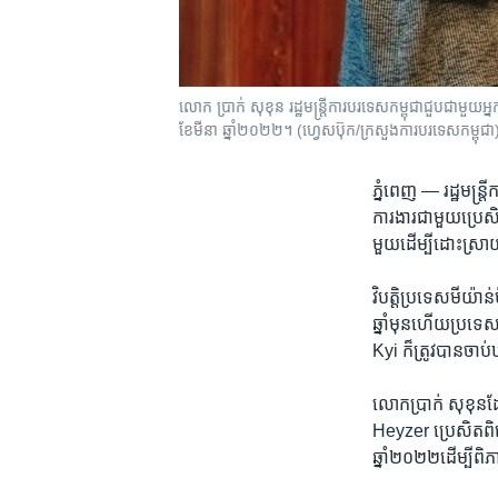
លោក​ ប្រាក់ សុខុន រដ្ឋមន្ត្រី​ការ​បរទេស​កម្ពុជា​ជួប​ជាមួយ
ខែ​មីនា ឆ្នាំ​២០២២។ (ហ្វេសប៊ុក/ក្រសួង​ការបរទេស​កម្ពុជា
ភ្នំពេញ —
រដ្ឋមន្រ
ការងារ​ជាមួយ​ប្រេសិ
មួយ​ដើម្បី​ដោះ​ស្រាយ​
វិបត្តិ​ប្រទេស​មីយ៉ាន
ឆ្នាំ​មុន​ហើយ​ប្រទេ
Kyi​ ក៏​ត្រូវ​បាន​ចាប់​ឃ
លោក​ប្រាក់ សុខុន​ដែ
Heyzer​ ប្រេសិត​ពិស
ឆ្នាំ​២០២២​ដើម្បី​ពិភា