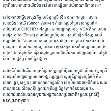
រដ្ឋាភិបាល​ ​អា​នោះ​យើង​មិន​ទាន់​មាន​ការ​ឆ្លើយ​តប​យ៉ាង​ណា​ពី​គាត់​ទេ»។​
នៅ​មុន​ពេលផ្តើម​ទស្សនកិច្ច​របស់​អ្នកស្រី​ ស្មីត​ មកកាន់​កម្ពុជា ​ លោក​
សាយម៉ឹន​ វ៉កឃើ ​(Simon Walker) ​តំណាង​ប្រចាំ​ប្រទេសកម្ពុជានៃ​
ការិយាល័យ​ OHCHR ​នៅ​កម្ពុជា ​បាន​បញ្ជាក់​ប្រាប់​ឲ្យ​ VOA​ ដឹង​តាម​សារ​
អេឡិកត្រូនិក​ (Email) ​កាលពី​សប្តាហ៍​មុនថា​ អ្នកស្រី​ ស្មីត ​នឹង​ផ្តោត​លើ​
បញ្ហា​ជាច្រើន​ ដែល​រួមមាន​ការ​បោះ​ឆ្នោត​ សិទ្ធិ​នយោបាយ​ និង​សេរីភាព​ជា​
មូលដ្ឋាន​ ហើយ​នឹង​ដាក់​បញ្ហា​ទាំង​នេះ​ ឲ្យ​ស្ថិត​ក្នុង​បរិការ​នៃ​បញ្ហា​នានា​ផ្សេង​
ទៀត​ ​ដែល​កំពុង​កើត​ឡើង​សព្វ​ថ្ងៃ​ រួមមាន​ដំណើរ​ការ​អភិវឌ្ឍ​ជាច្រើន​ នៅ​ក្នុង​
វិស័យ​សេដ្ឋកិច្ច​ និង​សិទ្ធិ​សង្គម។​
នៅ​ថ្ងៃ​ទីពីរ​នៃ​ដំណើរ​ទស្សនកិច្ច​របស់​អ្នកស្រីស្មីត​នៅ​កម្ពុជា​លើក​នេះ ​អ្នកស្រី​
បាន​ជួប​ពិភាក្សា​ជាមួយ​លោក​អង្គ វង្សវឌ្ឍនា​ រដ្ឋ​មន្ត្រី​ក្រសួង​យុត្តិធម៌​ និង​
លោក​ យូ ប៊ុនឡេង​ ប្រធាន​សាលា​ឧទ្ធរណ៍។ ​នេះ​បើ​យោង​តាម​ព័ត៌មាន​ ដែល​
បាន​សរសេរ​លើ​គណនី​ហ្វេសប៊ុក​ និង​ប្រព័ន្ធ​ទំនាក់​ទំនង​សង្គម​ Twitter ​
របស់ការិយាល័យ​ឧត្ដម​ស្នងការ​អង្គការ​សហ​ប្រជាជាតិ​ទទួល​បន្ទុក​សិទ្ធិ​
មនុស្ស​នៅ​កម្ពុជា។​