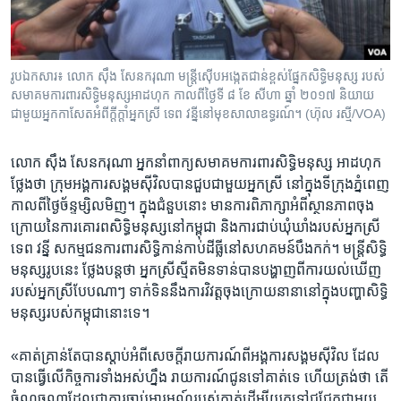
រូបឯកសារ៖ លោក​ ស៊ឹង សែនករុណា​ មន្ត្រីស៊ើបអង្កេត​ជាន់​ខ្ពស់​ផ្នែកសិទ្ធិមនុស្ស​ របស់​
សមាគម​ការពារ​សិទ្ធិ​មនុស្ស​អាដហុក​ កាលពីថ្ងៃ​ទី​ ៨​ ខែ សីហា​ ឆ្នាំ​ ២០១៧​ និយាយ​
ជាមួយ​អ្នកកាសែត​អំពី​ក្តីក្តាំ​អ្នកស្រី​ ទេព វន្នី​នៅ​មុខ​សាលា​ឧទ្ធរណ៍។ (ហ៊ុល រស្មី/VOA)
លោក​ ស៊ឹង សែនករុណា​ អ្នក​នាំពាក្យ​សមាគម​ការ​ពារ​សិទ្ធិ​មនុស្ស​ អាដហុក​
ថ្លែង​ថា​ ក្រុម​អង្គការ​សង្គម​ស៊ីវិល​បាន​ជួប​ជាមួយ​អ្នកស្រី​ នៅ​ក្នុង​ទីក្រុង​ភ្នំពេញ​
កាល​ពីថ្ងៃ​ច័ន្ទម្សិល​មិញ។ ​ក្នុង​ជំនួប​នោះ​ មាន​ការ​ពិភាក្សា​អំពី​ស្ថានភាព​ចុង​
ក្រោយ​នៃ​ការ​គោរព​សិទ្ធិ​មនុស្ស​នៅ​កម្ពុជា​ និង​ការ​ជាប់​ឃុំឃាំង​របស់​អ្នកស្រី​
ទេព វន្នី​ សកម្ម​ជន​ការពារ​សិទ្ធិ​កាន់​កាប់​ដីធ្លី​នៅ​សហគមន៍​បឹងកក់។ ​មន្ត្រី​សិទិ្ធ​
មនុស្ស​រូប​នេះ​ ថ្លែង​បន្ត​ថា ​អ្នក​ស្រី​ស្មីត​មិនទាន់​បាន​បង្ហាញ​ពី​ការ​យល់​ឃើញ​
របស់​អ្នកស្រី​បែប​ណាៗ​ ​ទាក់​ទិន​នឹង​ការ​វិវត្ត​ចុង​ក្រោយ​នានា​នៅ​ក្នុង​បញ្ហា​សិទ្ធិ​
មនុស្ស​របស់​កម្ពុជា​នោះ​ទេ។​
«គាត់​គ្រាន់តែ​បានស្តាប់​អំពី​សេចក្តី​រាយ​ការណ៍​ពី​អង្គការ​សង្គម​ស៊ីវិល​ ដែល​
បាន​ធ្វើ​លើ​កិច្ច​ការ​ទាំង​អស់​ហ្នឹង​ រាយ​ការណ៍​ជូនទៅ​គាត់​ទេ​ ហើយ​ត្រង់​ថា​ តើ​
ចំណុច​ណា​ដែល​ជា​ការ​ចាប់​អារម្មណ៍​របស់​គាត់​ដើម្បី​យក​ទៅ​ជជែក​ជាមួយ​