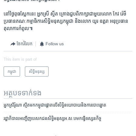
នៅ​ថ្ងៃ​ពុធស្អែក​នេះ​ អ្នកស្រី​ ស្មីត​ គ្រោង​ជួប​ពិភាក្សា​ជាមួយ​លោក​ កែវ រ៉េមី
ប្រធាន​គណៈ​កម្មា​ធិ​ការ​សិទ្ធិ​មនុស្ស​កម្ពុជា​ និង​លោក​ យូរ ឧត្តរា​ អនុ​ប្រធាន​
តុលាការ​កំពូល៕
ចែករំលែក
Follow us
This item is part of
កម្ពុជា
សិទ្ធិ​មនុស្ស
អត្ថបទ​ទាក់ទង
អ្នកស្រី​រ៉ូណា ស្មីត​មក​កម្ពុជា​ផ្តោត​លើ​សិទ្ធិនយោបាយ​និង​ការបោះឆ្នោត​
រដ្ឋាភិបាល​អញ្ជើញ​បេសកជន​សិទ្ធិ​មនុស្ស​អ.ស.ប​​មក​ធ្វើ​ទស្សនកិច្ច​​