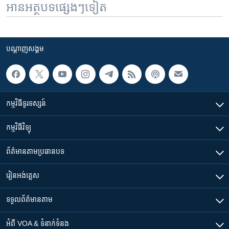
អានអត្ថបទផ្សេងៗទៀត
បណ្តាញ​សង្គម
កម្មវិធី​ទូរទស្សន៍
កម្មវិធី​វិទ្យុ
ព័ត៌មាន​តាមប្រធានបទ​
រៀន​​អង់គ្លេស
ទទួល​ព័ត៌មាន​តាម
អំពី​ VOA & ទំនាក់ទំនង