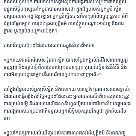
​គណនីហ្វេសប៊ុក​ ការិយាល័យ​ឧត្ដម​ស្នងការ​អង្គការ​សហ​ប្រជាជាតិ​ទទួល​
បន្ទុក​សិទ្ធិ​មនុស្ស​នៅ​កម្ពុជា​បានសរសេរថា​ ​ក្នុង​ជំនួប​របស់​អ្នកស្រី​ ស្មីត​
ជាមួយ​លោក​ អង្គ វង្សវឌ្ឍនា​ ​អ្នកស្រី​ស្មីតបាន​ពិភាក្សា​អំពី​បច្ចុប្បន្ន​ភាព​ អំពី​
ជំនួយ​ផ្នែក​ច្បាប់​ ការ​គ្រប់គ្រង​យុត្តិធម៌​ ការ​ឃុំខ្លួន​បណ្តោះ​អាសន្ន​ និង​ការ​
ផ្លាស់​ ប្តូរ​ច្បាប់​ចុង​ក្រោយ​បំផុត។​
គណនី​ហ្វេសប៊ុក​ដដែល​បាន​សរសេរ​ក្នុង​ន័យ​ដើម​ថា៖​
«អ្នក​រាយ​ការណ៍​ពិសេស ​រ៉ូណា ស្មីត ​បាន​សម្តែង​កង្វល់​អំពី​វិសោធន​កម្ម​រដ្ឋ​
ធម្មនុញ្ញ ​និង​ច្បាប់​ស្តីពី​ការ​ប្រមាថ​ព្រះ​មហា​ក្សត្រ ​គុណ​វិបត្តិ​ខាង​នីតិវិធី​ និង​
ភាព​មិន​ស្រប​គ្នា​ជាមួយ​នឹង​សេរីភាព​ក្នុង​ការ​បញ្ចេញ​មតិ»។​
នៅ​ក្នុងជំនួប​របស់​អ្នកស្រី​ស្មីត​ និង​លោក​យូ ប៊ុនឡេង​ ប្រធាន​សាលា​ឧទ្ធរណ៍​
ដែល​បាន​ធ្វើ​ឡើង​នៅ​ថ្ងៃ​អង្គារ​ដដែល​នេះ​ ​អ្នក​រាយ​ការណ៍​ពិសេស​រូប​នេះ​ត្រូវ​
បាន​ស្រង់​សម្តី​ និង​សរសេរ​លើ​គណនី​ហ្វេសប៊ុក​របស់ការិយាល័យ​ឧត្ដម​ស្នង
ការ​អង្គការ​សហ​ប្រជាជាតិ​ទទួល​បន្ទុក​សិទ្ធិ​មនុស្ស​នៅ​កម្ពុជា​ ក្នុង​ន័យ​ដើម​
ថា៖​
«ជួយ​កែ​លម្អ​ការ​យល់​ឃើញ​របស់​សាធារណជន​អំពី​យុត្តិធម៌ ​និង​ឯករាជ្យ​