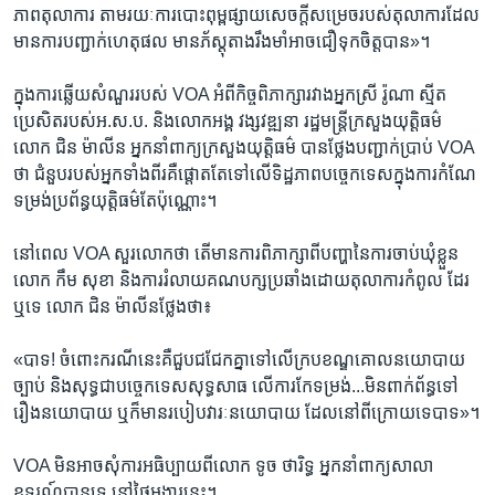
ភាព​តុលាការ​ តាម​រយៈ​ការ​បោះពុម្ព​ផ្សាយ​សេចក្តី​សម្រេច​របស់​តុលាការ​ដែល​
មាន​ការ​បញ្ជាក់​ហេតុផល ​មាន​ភ័ស្តុតាង​រឹងមាំ​អាច​ជឿទុក​ចិត្ត​បាន»។​
ក្នុងការ​ឆ្លើយ​សំណួរ​របស់​ VOA​ ​អំពីកិច្ច​ពិភាក្សា​រវាង​អ្នក​ស្រី​ រ៉ូណា ស្មីត​
ប្រេសិត​របស់​អ.ស.ប.​ និង​លោក​អង្គ វង្សវឌ្ឍនា ​រដ្ឋមន្ត្រី​ក្រសួង​យុត្តិធម៌​
លោក ជិន ម៉ាលីន​ អ្នក​នាំពាក្យ​ក្រសួង​យុត្តិធម៌​ បាន​ថ្លែង​បញ្ជាក់​ប្រាប់ VOA​ ​
ថា​ ជំនួប​របស់អ្នក​ទាំងពីរ​គឺផ្តោត​តែ​ទៅ​លើ​ទិដ្ឋភាព​បច្ចេកទេស​ក្នុង​ការ​កំណែ​
ទម្រង់​ប្រព័ន្ធ​យុត្តិធម៌តែ​ប៉ុណ្ណោះ។​
នៅ​ពេល​ VOA ​សួរលោក​ថា​ តើមាន​ការ​ពិភាក្សាពី​បញ្ហា​នៃ​ការ​ចាប់​ឃុំ​ខ្លួន​
លោក​ កឹម សុខា​ និង​ការ​រំលាយគណបក្ស​ប្រឆាំង​ដោយ​តុលាការ​កំពូល​ ដែរ​
ឬទេ​ ​លោក​ ជិន ម៉ាលីន​ថ្លែង​ថា៖​
«បាទ! ​ចំពោះ​ករណី​នេះ​គឺ​ជួប​ជជែក​គ្នា​ទៅ​លើ​ក្រប​ខណ្ឌ​គោល​នយោបាយ
ច្បាប់​ និង​សុទ្ធជា​បច្ចេក​ទេស​សុទ្ធ​សាធ​ លើ​ការ​កែ​ទម្រង់​...មិន​ពាក់​ព័ន្ធ​ទៅ
រឿង​នយោបាយ​ ឬ​ក៏​មាន​របៀប​វារៈ​នយោបាយ​ ដែល​នៅ​ពី​ក្រោយទេ​បាទ»។​
VOA​ មិន​អាច​សុំការ​អធិប្បាយ​ពី​លោក​ ទូច ថារិទ្ធ​ អ្នក​នាំពាក្យ​សាលា​
ឧទ្ធរណ៍​បាន​ទេ​ នៅ​ថ្ងៃ​អង្គារ​នេះ។​