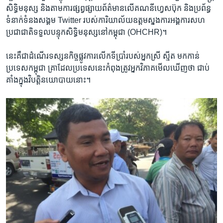
សិទ្ធិ​មនុស្ស ​និង​តាម​ការ​ផ្សព្វផ្សាយ​ព័ត៌មាន​លើ​គណនី​ហ្វេស​ប៊ុក​ និង​ប្រព័ន្ធ​
ទំនាក់​ទំនង​សង្គម​ Twitter ​របស់ការិយាល័យ​ឧត្ដម​ស្នងការ​អង្គការ​សហ​
ប្រជាជាតិ​ទទួល​បន្ទុក​សិទ្ធិ​មនុស្ស​នៅ​កម្ពុជា ​(OHCHR)។​
នេះ​គឺជា​ដំណើរ​ទស្សន​កិច្ច​ផ្លូវ​ការ​លើក​ទីប្រាំ​របស់​អ្នកស្រី​ ស្មីត​ មក​កាន់​
ប្រទេស​កម្ពុជា​ គ្រា​ដែល​ប្រទេស​នេះ​កំពុង​ត្រូវ​អ្នក​វិភាគ​មើល​ឃើញ​ថា​ ជាប់​
គាំង​ក្នុង​វិបត្តិ​នយោបាយ​នោះ។​