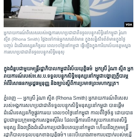
រចនា
សម្ព័ន្ធ​
Khmer English
រំលង​
និង​
បណ្តាញ​សង្គម
ចូល​
អ្នករាយការណ៍ពិសេសរបស់អង្គការសហប្រជាជាតិទទួលបន្ទុកសិទ្ធិនៅកម្ពុជា រ៉ូណា
ទៅ​
ស្មីត (Rhona Smith) ថ្លែងទៅកាន់អ្នកសារព័ត៌មាន ក្នុងសន្និសីទព័ត៌មានក្នុងថ្ងៃ
កាន់​
បញ្ចប់ ដំណើរទស្សនកិច្ចរយៈពេល១០ថ្ងៃនៅកម្ពុជា ធ្វើឡើងក្នុងការិយាល័យឧត្តមស្នង
ការសហប្រជាជាតិទទួលបន្ទុកសិទ្ធិមនុស្
ទំព័រ​
ភាសា
ស្វែង​
រក
ក្នុង​ជំនួប​ជាមួយ​មន្ត្រី​រដ្ឋាភិបាល​កម្ពុជា​​វិស័យយុត្តិធម៌ ​ ​អ្នកស្រី​ រ៉ូណា​ ស្មីត​ អ្នក​
រាយការណ៍​របស់​​​អ.ស.ប.​​ទទួល​បន្ទុក​សិទ្ធិ​មនុស្ស​នៅ​កម្ពុជា​​បង្ហាញ​ក្តី​បារម្ភ​
អំពី​វិសោធន​កម្ម​រដ្ឋ​ធម្មនុញ្ញ​ និង​ច្បាប់​ស្តីពី​ការ​ប្រមាថ​ព្រះ​មហា​ក្សត្រ។
ភ្នំពេញ —
អ្នកស្រី​ រ៉ូណា ស្មីត​ (Rhona Smith) ​អ្នក​រាយ​ការណ៍​ពិសេស​
របស់​អង្គការ​សហ​ប្រជាជាតិ​ទទួល​បន្ទុក​សិទ្ធិ​មនុស្ស​នៅ​កម្ពុជា ​បាន​ផ្តើម​
ដំណើរ​ទស្សនកិច្ច​ផ្លូវការ​រយៈ​ពេល​១០ថ្ងៃ​នៅ​កម្ពុជា​ កាលពី​ថ្ងៃ​ច័ន្ទ​ ដោយ​បាន​
ជួប​ជាមួយ​ក្រុម​អង្គការ​សង្គម​ស៊ីវិល​ ដែល​ធ្វើការ​លើក​ស្ទួយ​ការ​គោរព​សិទ្ធិ​
មនុស្ស​ និង​ពង្រឹង​ដំណើរ​ការ​ប្រជា​ធិបតេយ្យ​នៅ​កម្ពុជា​ ​ហើយនឹង​ក្រុម​មន្ត្រី​
រដ្ឋាភិបាល​ទទួល​បន្ទុក​ខាងយុត្តិ​ធម៌។ ​នេះ​បើយោង​តាម​ការ​បញ្ជាក់​របស់​មន្ត្រី​