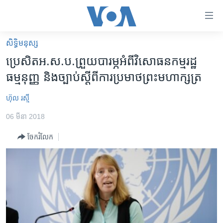
ភ្ជាប់​
ទៅ​
គេហទំព័រ​
សិទ្ធិ​មនុស្ស
កម្ពុជា
ទាក់ទង
ប្រេសិត​អ.ស.ប.​​ព្រួយ​បារម្ភ​អំពី​វិសោធន​កម្ម​រដ្ឋ​
រំលង​
អន្តរជាតិ
ធម្មនុញ្ញ​ និង​ច្បាប់​ស្តីពី​ការ​ប្រមាថ​ព្រះ​មហា​ក្សត្រ
និង​
អាមេរិក
ចូល​
ហ៊ុល រស្មី
ទៅ​​
ចិន
ទំព័រ​
06 មីនា 2018
ហេឡូវីអូអេ
ព័ត៌មាន​​
ចែករំលែក
តែ​
កម្ពុជាច្នៃប្រតិដ្ឋ
ម្តង
ព្រឹត្តិការណ៍ព័ត៌មាន
រំលង​
និង​
ទូរទស្សន៍ / វីដេអូ​
ចូល​
វិទ្យុ / ផតខាសថ៍
ទៅ​
ទំព័រ​
កម្មវិធីទាំងអស់