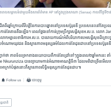
ង​ពេល​សម្ភាសន៍​ជាមួយ​នឹង​សារព័ត៌មាន AP នៅ​ក្នុង​ក្រុង​សាណា (Sanaa) កាលពី​ថ្ងៃទី២៨
ពីរ​ឆ្នាំ​ក្រោយ​ពី​វិបត្តិ​នៃ​ការ​បោះឆ្នោត​នៅ​ប្រទេស​ប៊ូរុនឌី ប្រទេស​នេះ​នៅ​តែ​ប្រឈ
ល​កាន់​តែ​តានតឹង​ឡើង។​ ពេល​ថ្លែង​ទៅ​កាន់​ក្រុមប្រឹក្សា​សន្តិសុខ​អ.ស.ប. ​លោក
​លោក​អគ្គលេខាធិការ​អ.ស.ប. ​បាន​រាយ​ការណ៍​អំពី​បរិយាកាស​អសន្តិសុខ​ដ៏​គ្រោះថ្ន
េស​ចំណោម​យុវជន​ និង​ស្ថានភាព​មនុស្សធម៌​ដែល​កាន់​តែ​ដុនដាប​នៅ​ប្រទេស​ប៊ូរុនឌ
ាក់​ថា ​ភាព​ទ័លច្រក​ខាង​នយោបាយ​គឺ​កាន់​តែ​ជ្រៅ​ទៅៗ​ក្នុង​ពេល​២ឆ្នាំ​មក​នេះ​ ត
re Nkurunziza ​បាន​ព្យាយាម​កាន់​អំណាច​អាណត្តិ​ទី៣ ​ដែល​មតិ​ជាច្រើន​មើល​ឃើញ
​អាក្រក់​បំផុត​នោះ​គឺ​ស្ថានភាព​សិទ្ធិ​មនុស្ស​កាន់​តែ​ដុនដាប៕
Follow us
បោះពុម្ព
ន្តរជាតិ