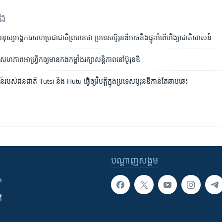
ទង
្ធិមនុស្ស​អង្គការ​សហប្រជាជាតិ​ព្រមាន​ថា ប្រទេស​ប៊ូរុនឌី​អាច​នឹង​ផ្ទុះ​អំពើ​ហិង្សា​ជាតិសាសន៍
ភាព​អាហ្វ្រិក​ឲ្យ​មាន​កងកម្លាំង​រក្សា​សន្តិភាព​នៅ​ប៊ូរុនឌី
បស់​ជនជាតិ​ Tutsi និង Hutu ធ្វើ​ឲ្យ​វិបត្តិ​ក្នុង​ប្រទេស​ប៊ូរុនឌី​កាន់​តែ​ឆាប​ឆេះ​
បណ្តាញ​សង្គម
ក
ី