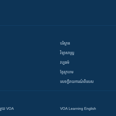
បរិស្ថាន
វិទ្យាសាស្រ្ត
វប្បធម៌
ខ្មែរក្រហម
សេចក្តីរាយការណ៍ពិសេស
ស​​ជាមួយ VOA
VOA Learning English