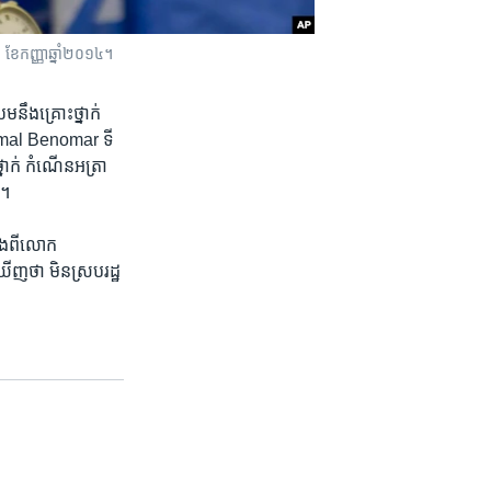
 ខែកញ្ញា​ឆ្នាំ២០១៤។
ម​នឹង​គ្រោះថ្នាក់​
 Jamal Benomar​ ទី
ាក់​ កំណើន​អត្រា​
ី។
ាំងពី​លោក​
​ថា ​មិន​ស្រប​រដ្ឋ​