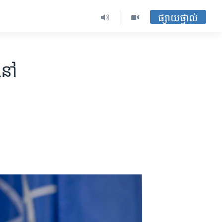
ផ្សាយផ្ទាល់
​នៅ​