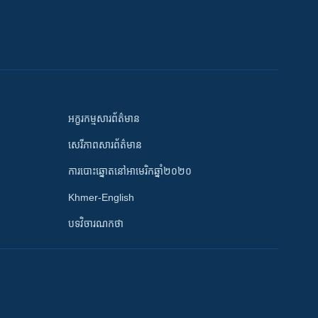
អក្ខរកម្មសារព័ត៌មាន
សេរីភាពសារព័ត៌មាន
ការបោះឆ្នោតនៅអាមេរិកឆ្នាំ២០២០
Khmer-English
បទវិចារណកថា