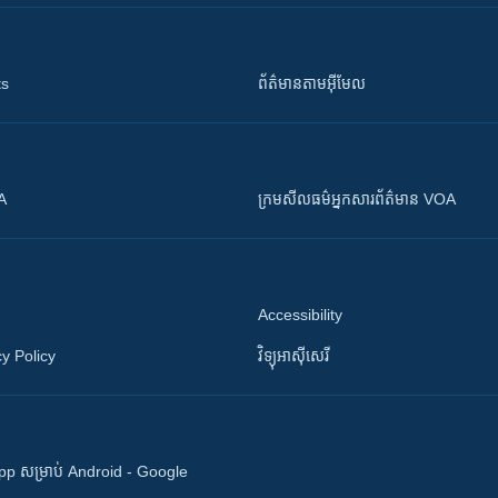
ts
ព័ត៌មាន​តាម​អ៊ីមែល
OA
ក្រម​​​សីលធម៌​​​អ្នក​​​សារព័ត៌មាន VOA
Accessibility
y Policy
វិទ្យុ​អាស៊ី​សេរី
 App សម្រាប់ Android - Google