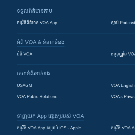
ទទួល​ព័ត៌មាន​តាម
កម្មវិធី​ព័ត៌មាន VOA App
ស្តាប់ Podcas
អំពី​ VOA & ទំនាក់ទំនង
អំពី​ VOA
ធម្មនុញ្ញ​នៃ V
គេហទំព័រ​​ទាក់ទង
USAGM
VOA English
VOA Public Relations
VOA's Privac
ទាញយក​ App ផ្សេងៗ​របស់​ VOA
Khmer English
កម្មវិធី​ VOA App សម្រាប់ iOS - Apple
កម្មវិធី​ VOA
បណ្តាញ​សង្គម