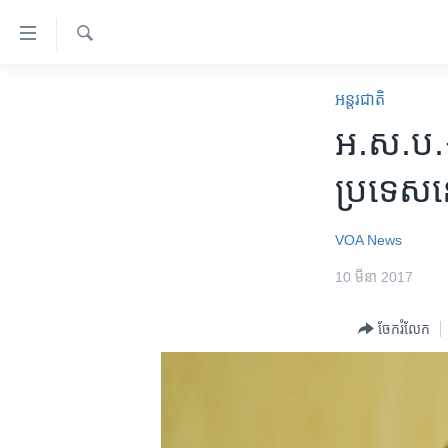
ភ្ជាប់​
ទៅ​
គេហទំព័រ​
ស្វែង​
កម្ពុជា
រក
អន្តរជាតិ
ទាក់ទង
អន្តរជាតិ
អ.ស.ប.៖ ​អ
រំលង​
និង​
អាមេរិក
ប្រទេស​
ចូល​
ចិន
ទៅ​​
ទំព័រ​
ហេឡូវីអូអេ
VOA News
ព័ត៌មាន​​
កម្ពុជាច្នៃប្រតិដ្ឋ
10 មីនា 2017
តែ​
ម្តង
ព្រឹត្តិការណ៍ព័ត៌មាន
ចែករំលែក
រំលង​
ទូរទស្សន៍ / វីដេអូ​
និង​
ចូល​
វិទ្យុ / ផតខាសថ៍
ទៅ​
កម្មវិធីទាំងអស់
ទំព័រ​