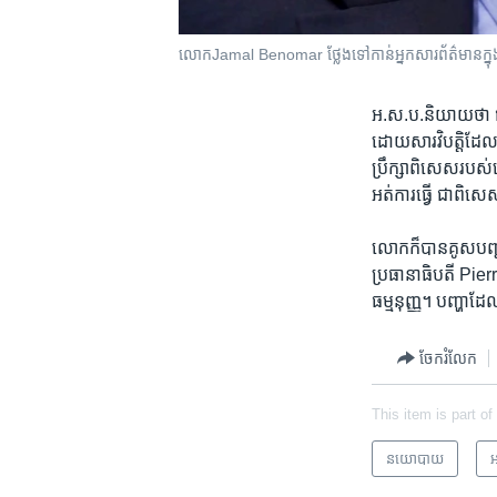
លោកJamal Benomar ថ្លែង​ទៅ​កាន់​អ្នក​សារព័ត៌មាន​ក្នុ
អ.ស.ប.​និយាយ​ថា​ ជិត​
ដោយ​សារ​វិបត្តិ​ដែ
ប្រឹក្សា​ពិសេស​របស់
អត់​ការ​ធ្វើ ជាពិស
​លោកក៏​បាន​គូស​បញ្ជ
ប្រធានាធិបតី​ Pier
ធម្មនុញ្ញ។ បញ្ហា​ដែល
ចែករំលែក
This item is part of
នយោបាយ
អ