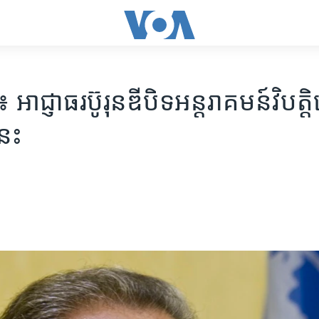
ាជ្ញាធរ​ប៊ូរុនឌី​បិទ​អន្តរាគមន៍​វិបត្តិ
នេះ