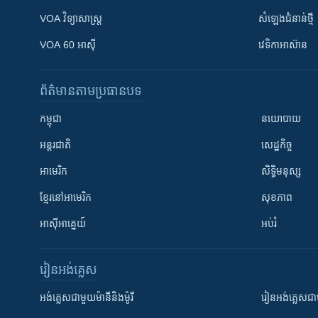
VOA ​វិទ្យាសាស្ត្រ
សំឡេង​ជំនាន់​ថ្មី
VOA 60 អាស៊ី
វេទិកា​អាស៊ាន
ព័ត៌មាន​តាមប្រធានបទ​
កម្ពុជា
នយោបាយ
អន្តរជាតិ
សេដ្ឋកិច្ច
អាមេរិក
សិទ្ធិមនុស្ស
ខ្មែរ​នៅអាមេរិក
សុខភាព
អាស៊ីអាគ្នេយ៍
អប់រំ
រៀន​​អង់គ្លេស
អង់គ្លេស​ជាមួយ​ម៉ានី​និង​ម៉ូរី
រៀន​​​​​​អង់គ្លេ