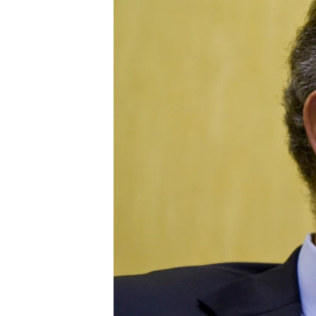
រចនា
សម្ព័ន្ធ​
រំលង​
និង​
ចូល​
ទៅ​
កាន់​
ទំព័រ​
ស្វែង​
រក