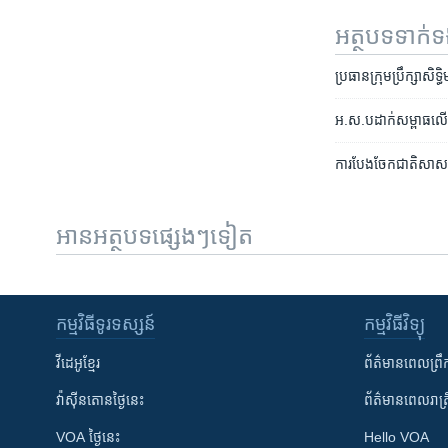
អត្ថបទ​ទាក់
ប្រធាន​ក្រុមប្រឹក្សា​សិទ
អ.ស.ប​ដាក់​សម្ពាធ​លើ​សហ
ការ​បែង​ចែក​ជាតិ​សាសន៍​រ
អានអត្ថបទផ្សេងៗទៀត
កម្មវិធី​ទូរទស្សន៍
កម្មវិធី​វិទ្យុ
វីដេអូ​ខ្មែរ
ព័ត៌មាន​ពេល​ព្រឹ
វ៉ាស៊ីនតោន​ថ្ងៃ​នេះ
ព័ត៌មាន​​ពេល​រាត្រ
VOA ថ្ងៃនេះ
Hello VOA