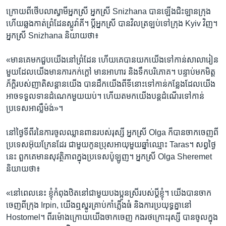
ក្រោយពី​ថើប​លាស្វាមី​អ្នកស្រី អ្នកស្រី Snizhana បានឡើង​ជិះឡានក្រុង
ហើយ​ឆ្លង​កាត់ព្រំដែនស្លូវ៉ាគី។ ប្តីអ្នកស្រី​ បានវិលត្រឡប់​ទៅ​ក្រុង Kyiv វិញ។
អ្នកស្រី Snizhana និយាយ​ថា៖
«មាន​គេ​មក​ជួបយើង​នៅ​ព្រំដែន ហើយ​គេ​បានយក​យើង​ទៅ​កាន់​សាលារៀន​
មួយ​ដែលយើងមាន​ការ​កក់ក្តៅ ​មានអាហារ ​និង​ទឹក​បរិភោគ។ បន្ទាប់​មក​មិត្ត
ភ័ក្តិ​របស់​ញាតិ​សន្តានយើង បានដឹក​យើង​ពី​ទី​នោះទៅ​កាន់​កន្លែង​ដែល​យើង​
អាចទទួលទាន​ដំណេក​មួយ​យប់។ ​ហើយ​ត​មក​យើង​បន្ត​ដំណើរ​ទៅ​កាន់​
ប្រទេស​អាល្លឺម៉ង់»។​
នៅ​ថ្ងៃទីពីរ​នៃ​ការចូល​ឈ្លានពាន​របស់​រុស្សី​ អ្នកស្រី​ Olga ក៏​បានចាក​ចេញ​ពី​
ប្រទេសអ៊ុយក្រែន​ដែរ ជាមួយ​កូនប្រុស​អាយុមួយ​ឆ្នាំឈ្មោះ Taras។ សព្វ​ថ្ងៃ​
នេះ ពួកគេមានសុវត្ថិភាព​ក្នុង​ប្រទេសប៉ូឡូញ។​ អ្នកស្រី Olga Sheremet
និយាយថា៖
«នៅ​ពេល​នេះ ខ្ញុំកំពុងឋិត​នៅ​ជា​មួយ​បងប្អូន​ស្រីរបស់ប្តី​ខ្ញុំ។ យើង​បាន​ចាក​
ចេញពី​ក្រុង Irpin, យើង​ឮស្នូរគ្រាប់​កាំភ្លើង​ធំ​ និង​ការ​ប្រយុទ្ធ​គ្នា​នៅ
Hostomel។ ពីរ​ម៉ោង​ក្រោយ​យើង​ចាក​ចេញ កង​រថក្រោះរុស្សី ​បានចូល​ក្នុង​