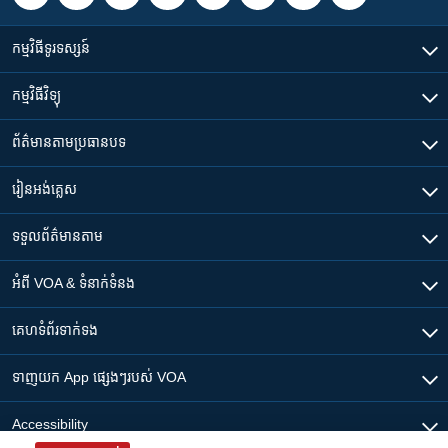
កម្មវិធី​ទូរទស្សន៍
កម្មវិធី​វិទ្យុ
ព័ត៌មាន​តាមប្រធានបទ​
រៀន​​អង់គ្លេស
ទទួល​ព័ត៌មាន​តាម
អំពី​ VOA & ទំនាក់ទំនង
គេហទំព័រ​​ទាក់ទង
ទាញយក​ App ផ្សេងៗ​របស់​ VOA
Accessibility