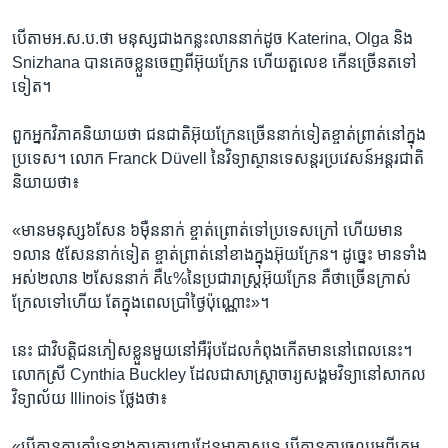
បើតាម​អ.ស.ប.ថា ​មនុស្ស​ជាង​កន្លះ​លាន​នាក់ដូច Katerina, Olga ​និង​
Snizhana​ បានគេច​ខ្លួន​ចេញពី​អ៊ុយក្រែន ​ហើយ​តួលេខ ​កើន​ច្រើនត​ទៅ​
ទៀត។
ពួកអ្នក​វិភាគ​និយាយថា​ ជនជាតិ​អ៊ុយក្រែនច្រើន​នាក់ទៀតខ្ចាត់ព្រាត់នៅ​ក្នុង​
ប្រទេស។​ លោក Franck Düvell នៃ​វិទ្យាស្ថាន​ទេសន្តរប្រវេសន៍អន្តរជាតិ
និយាយថា៖
«មានមនុស្ស​៦សែន​ ៦ម៉ឺននាក់ ​ខ្ចាត់​ព្រោត់​ទៅ​ប្រទេស​ក្រៅ ហើយមាន​
១លាន ​៥សែន​នាក់ទៀត​ ខ្ចាត់ព្រាត់នៅ​ខាង​ក្នុង​អ៊ុយក្រែន។ ដូច្នេះ ​មាន​ទាំង​
អស់​២លាន​ ២សែន​នាក់ ​គឺ៤%នៃប្រជារាស្ត្រ​អ៊ុយក្រែន​ គឺ​ថាច្រើន​ក្រាស់
ក្រែលទៅ​ហើយ​ ​តែក្នុង​ពេល​ប្រាំថ្ងៃ​ប៉ុណ្ណោះ»។
នេះ ជាវិបត្តិជន​ភៀសខ្លួន​មួយ​នៅ​អឺរ៉ុប​ដែល​កំពុង​កើត​មាន​នៅ​ពេល​នេះ។
លោកស្រី Cynthia Buckley ដែល​ជា​សាស្ត្រាចារ្យ​សង្គម​វិទ្យានៅ​សាកល​
វិទ្យាល័យ Illinois ថ្លែង​ថា៖
«បើ​គ្មាន​ការ​គាំទ្រ​ខាងការការពារដែន​អាកាស​ទេ​ បើ​គ្មាន​ការ​ចូលរួម​ពីក្រុម​