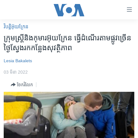
ភ្ជាប់​
ទៅ​
គេហទំព័រ​
វិបត្តិអ៊ុយក្រែន
កម្ពុជា
ទាក់ទង
ក្រុម​ស្ត្រី​និង​កុមារ​អ៊ុយក្រែន ធ្វើដំណើរ​តាមផ្លូវ​ច្រើន​
រំលង​
អន្តរជាតិ
ថ្ងៃ​ស្វែងរក​កន្លែង​សុវត្ថិភាព
និង​
អាមេរិក
ចូល​
Lesia Bakalets
ទៅ​​
ចិន
ទំព័រ​
03 មីនា 2022
ហេឡូវីអូអេ
ព័ត៌មាន​​
ចែករំលែក
តែ​
កម្ពុជាច្នៃប្រតិដ្ឋ
ម្តង
ព្រឹត្តិការណ៍ព័ត៌មាន
រំលង​
និង​
ទូរទស្សន៍ / វីដេអូ​
ចូល​
វិទ្យុ / ផតខាសថ៍
ទៅ​
ទំព័រ​
កម្មវិធីទាំងអស់