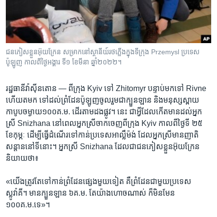
រចនា
សម្ព័ន្ធ​
Khmer English
រំលង​
និង​
បណ្តាញ​សង្គម
ចូល​
ជនភៀសខ្លួន​អ៊ុយក្រែន សម្រាក​នៅ​ស្ថានីយ៍​រថភ្លើង​ក្នុង​ទីក្រុង Przemysl ប្រទេស​
ទៅ​
ប៉ូឡូញ កាលពី​ថ្ងៃអង្គារ ទី១ ខែមីនា ឆ្នាំ២០២២។
កាន់​
ទំព័រ​
ភាសា
រដ្ឋធានីវ៉ាស៊ីនតោន —
ពី​ក្រុង​ Kyiv ទៅ​ Zhitomyr បន្ទាប់​មក​ទៅ Rivne
ស្វែង​
ហើយ​តមក ទៅដល់​ព្រំដែនប៉ូឡូញចូល​រួមជាក្បួន​ឡាន និង​មនុស្ស​ស្ពាយ​
រក
កាបូប​ចម្ងាយ​១០០គ.ម. ដើរ​តាមដង​ផ្លូវ។ នេះ ជា​អ្វី​ដែល​កើត​មាន​ដល់​អ្នក
ស្រី​ Snizhana​ នៅ​ពេល​អ្នកស្រី​ចាកចេញ​ពីក្រុង​ Kyiv កាល​ពី​ថ្ងៃទី ២៥
ខែកុម្ភៈ ដើម្បីធ្វើ​ដំណើរទៅ​កាន់ប្រទេស​អាល្លឺម៉ង់​ ដែល​អ្នក​ស្រី​មានញាតិ​
សន្តាន​នៅ​ទី​នោះ។​ អ្នកស្រី Snizhana​ ដែលជា​ជន​ភៀសខ្លួន​អ៊ុយក្រែន​
និយាយ​ថា៖
«យើង​ត្រូវ​តែ​ទៅ​កាន់​ព្រំដែនផ្សេងមួយ​ទៀត គឺព្រំដែន​ជា​មួយ​ប្រទេស​
ស្លូវ៉ាគី។ ​មាន​ក្បួនឡាន ​៦គ.ម. តែយ៉ាង​ហោច​ណាស់​ ក៏​មិន​មែន​
១០០គ.ម.ទេ»។