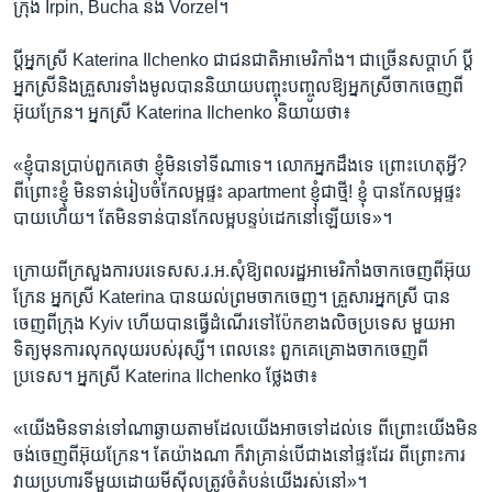
ក្រុង Irpin, Bucha និង Vorzel។
ប្តី​អ្នកស្រី​ Katerina Ilchenko ជា​ជនជាតិ​អាមេរិកាំង។ ជា​ច្រើន​សប្តាហ៍ ​ប្តី​
អ្នកស្រី​និង​គ្រួសារ​ទាំង​មូល​បាននិយាយ​បញ្ចុះបញ្ចូលឱ្យ​អ្នកស្រីចាកចេញពី
អ៊ុយក្រែន។ អ្នកស្រី Katerina Ilchenko និយាយ​ថា៖
«ខ្ញុំ​បាន​ប្រាប់​ពួក​គេថា​ ខ្ញុំ​មិនទៅ​ទី​ណា​ទេ។ លោក​អ្នក​ដឹង​ទេ​ ព្រោះ​ហេតុអ្វី? ​
ពីព្រោះ​ខ្ញុំ​ មិន​ទាន់រៀបចំ​កែ​លម្អផ្ទះ apartment ខ្ញុំ​ជាថ្មី! ខ្ញុំ​ បាន​កែ​លម្អ​ផ្ទះ​
បាយ​ហើយ​។ តែមិនទាន់​បានកែលម្អបន្ទប់​ដេក​នៅ​ឡើយ​ទេ»។
​ក្រោយពី​ក្រសួងការ​បរទេស​ស.រ​.អ.សុំឱ្យពលរដ្ឋអាមេរិកាំងចាក​ចេញ​ពីអ៊ុយ
ក្រែន​ អ្នកស្រី​ Katerina បាន​យល់​ព្រម​ចាកចេញ។ គ្រួសារ​អ្នកស្រី ​បាន​
ចេញពីក្រុង Kyiv ហើយ​បាន​ធ្វើដំណើរទៅ​ប៉ែក​ខាង​លិច​ប្រទេស​ មួយ​អា
ទិត្យមុនការ​លុក​លុយរបស់​រុស្សី។ ពេលនេះ ពួកគេគ្រោង​ចាកចេញ​ពី​
ប្រទេស។ អ្នកស្រី​ Katerina Ilchenko ​ថ្លែងថា​៖
«យើង​មិនទាន់​ទៅណា​ឆ្ងាយ​តាម​ដែល​យើង​អាច​ទៅ​ដល់​ទេ​ ពីព្រោះ​យើងមិន​
ចង់​ចេញពី​អ៊ុយក្រែន។ តែយ៉ាង​ណា​ ​ក៏វា​គ្រាន់​បើជាងនៅ​ផ្ទះ​ដែ​រ ពីព្រោះ​ការ​
វាយ​ប្រហារ​ទី​មួយ​ដោយ​មីស៊ីល​ត្រូវ​ចំ​តំបន់​យើង​រស់​នៅ»។