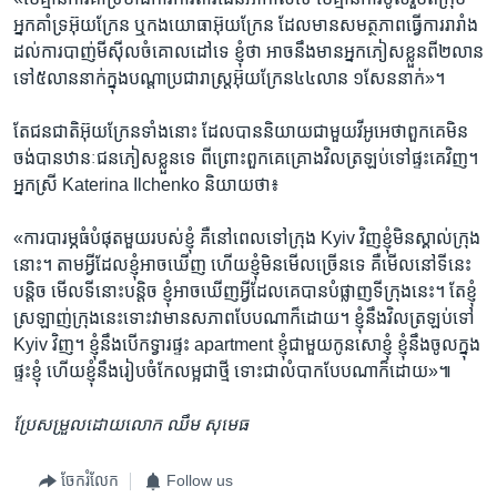
អ្នក​គាំទ្រ​អ៊ុយក្រែន​ ឬ​កង​យោធាអ៊ុយក្រែន​ ដែលមាន​សមត្ថភាពធ្វើការ​រារាំង​
ដល់ការ​បាញ់​មីស៊ីលចំគោលដៅទេ ខ្ញុំ​ថា​ អាច​នឹង​មានអ្នក​ភៀសខ្លួន​ពី​២លាន
​ទៅ​៥លាននាក់ក្នុង​បណ្តា​ប្រជារាស្ត្រ​អ៊ុយក្រែន​៤៤លាន ​១សែន​នាក់»។​
តែ​ជនជាតិ​អ៊ុយក្រែន​ទាំងនោះ​ ​ដែល​បាន​និយាយជា​មួយ​វីអូអេថា​ពួក​គេ​មិន​
ចង់​បាន​ឋានៈជនភៀសខ្លួន​ទេ​ ពីព្រោះពួក​គេ​គ្រោងវិលត្រឡប់ទៅផ្ទះគេ​វិញ។
អ្នកស្រី Katerina Ilchenko និយាយថា៖
«ការបារម្ភធំបំផុត​មួយ​របស់​ខ្ញុំ​ គឺ​នៅពេល​ទៅ​ក្រុង Kyiv វិញ​ខ្ញុំ​មិន​ស្គាល់​ក្រុង​
នោះ។ តាមអ្វី​ដែល​ខ្ញុំអាចឃើញ ​ហើយខ្ញុំមិន​មើល​ច្រើន​ទេ គឺមើល​នៅ​ទី​នេះ​
បន្តិច មើល​ទី​នោះ​បន្តិច​ ​ខ្ញុំ​អាច​ឃើញអ្វីដែល​គេបាន​បំផ្លាញ​ទីក្រុង​នេះ។ តែ​ខ្ញុំ​
ស្រឡាញ់​ក្រុង​នេះ​ទោះវា​មានសភាពបែប​ណា​ក៏ដោយ។ ខ្ញុំ​នឹង​វិល​ត្រឡប់​ទៅ
Kyiv វិញ។ ខ្ញុំ​នឹង​បើក​ទ្វារផ្ទះ apartment ខ្ញុំជាមួយកូនសោខ្ញុំ ខ្ញុំ​នឹង​ចូលក្នុង​
ផ្ទះ​ខ្ញុំ ហើយ​ខ្ញុំ​នឹង​រៀបចំ​កែលម្អ​ជា​ថ្មី​ ទោះ​ជាលំបាកបែប​ណា​ក៏ដោយ»៕
ប្រែសម្រួលដោយលោក ឈឹម សុមេធ​
ចែករំលែក
Follow us