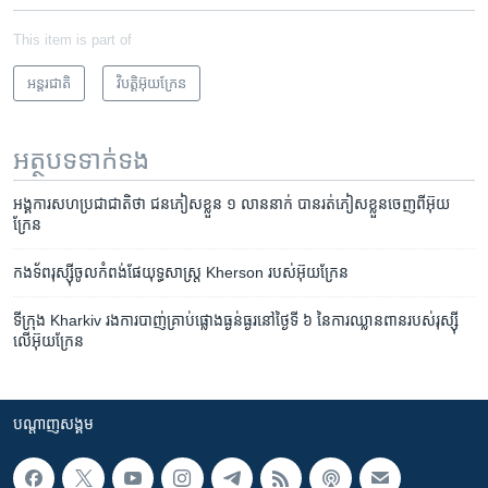
This item is part of
អន្តរជាតិ
វិបត្តិអ៊ុយក្រែន
អត្ថបទ​ទាក់ទង
អង្គការ​សហប្រជាជាតិ​ថា ជនភៀសខ្លួន​ ១ លាន​នាក់ ​បាន​រត់​ភៀស​ខ្លួន​ចេញ​ពី​អ៊ុយ
ក្រែន
កងទ័ព​រុស្ស៊ី​ចូល​កំពង់ផែ​យុទ្ធសាស្ត្រ Kherson របស់​អ៊ុយក្រែន
ទីក្រុង Kharkiv រង​ការ​បាញ់​គ្រាប់ផ្លោង​ធ្ងន់ធ្ងរ​នៅ​ថ្ងៃ​ទី ៦ ​នៃ​ការឈ្លានពាន​របស់​រុស្ស៊ី​
លើ​អ៊ុយក្រែន
បណ្តាញ​សង្គម