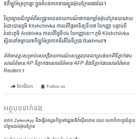
៥គីឡូម៉ែត្រ​ក្រឡា​ ​ក្នុង​តំបន់​ភាគខាង​ត្បូងអ៊ុយក្រែន​ផង​ដែរ។
វិទ្យាស្ថាន​សិក្សា​អំពី​សង្គ្រាម​បាន​រាយការណ៍​ថា​កងកម្លាំង​អ៊ុយក្រែន​បាន​វាយ​
រំដោះ​បាន​ភូមិ​ Klishchiivka​ កាលពី​ថ្ងៃអាទិត្យ​ទី១៧ ​ខែកញ្ញា ​បន្ទាប់ពី​
រំដោះ​ភូមិ Andriivka ​កាលពី​ថ្ងៃទី១៤ ខែកញ្ញា​នេះ។ ភូមិ ​Klishchiivka ​
ស្ថិត​នៅ​ចម្ងាយ​៧​គីឡូម៉ែត្រ​ភាគនីរតី​នៃ​ទីក្រុង​ Bakhmut៕​ ​
ព័ត៌មាន​ខ្លះ​សម្រាប់​សេចក្ដី​រាយការណ៍​នេះ​ត្រូវ​បាន​ដកស្រង់​មកពី​ទីភ្នាក់ងារ​
សារព័ត៌មាន AP ទីភ្នាក់ងារ​សារព័ត៌មាន AFP និង​ទីភ្នាក់ងារ​សារព័ត៌មាន
Reuters។
ចែករំលែក
Follow us
អត្ថបទ​ទាក់ទង
លោក Zelenskyy នឹង​ធ្វើ​ទស្សនកិច្ច​នៅ​រដ្ឋធានី​វ៉ាស៊ីនតោន​ ខណៈ​សភា​ពិភាក្សា​ជំនួយ​
បន្ថែម​ដល់​អ៊ុយក្រែន