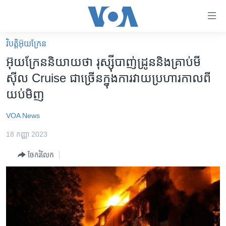
ភ្ជាប់​
ទៅ​
គេហទំព័រ​
វិបត្តិអ៊ុយក្រែន
កម្ពុជា
ទាក់ទង
អ៊ុយក្រែន​និយាយថា​ រុស្ស៊ី​បាញ់​ដ្រូន​និង​គ្រាប់​មី
រំលង​
អន្តរជាតិ
ស៊ីល​ Cruise​ ជា​​​​​ច្រើន​ក្នុង​ការវាយប្រហារ​កាល​ពី​
និង​
អាមេរិក
យប់មិញ​​
ចូល​
ទៅ​​
ចិន
VOA News
ទំព័រ​
ហេឡូវីអូអេ
ព័ត៌មាន​​
18 កញ្ញា 2023
តែ​
កម្ពុជាច្នៃប្រតិដ្ឋ
ម្តង
ចែករំលែក
ព្រឹត្តិការណ៍ព័ត៌មាន
រំលង​
និង​
ទូរទស្សន៍ / វីដេអូ​
ចូល​
វិទ្យុ / ផតខាសថ៍
ទៅ​
ទំព័រ​
កម្មវិធីទាំងអស់