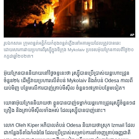
រចនា
សម្ព័ន្ធ​
Khmer English
រំលង​
និង​
បណ្តាញ​សង្គម
ចូល​
ទៅ​
រូបឯកសារ៖ ក្រុម​ពន្លត់អគ្គិភ័យ​កំពុង​ពន្លត់ភ្លើង​នៅអគារ​មួយដែល​ត្រូវបាន​ឆេះ​
កាន់​
ដោយសារ​ការវាយប្រហារ​ពីរុស្ស៊ី​ក្នុងទីក្រុង Mykolaiv ប្រទេស​អ៊ុយក្រែន​កាលពីថ្ងៃ២០
ទំព័រ​
កក្កដា​ឆ្នាំ២០២៣។
ភាសា
ស្វែង​
រក
អ៊ុយក្រែន​បាន​និយាយ​នៅ​ថ្ងៃ​ចន្ទ​នេះ​ថា​ រុស្ស៊ី​បាន​ប្រើប្រាស់​យន្តហោះ​ដ្រូន​
ចំនួន​២៤​ ដើម្បី​វាយ​ប្រហារ​លើ​តំបន់ ​Mykolaiv ​និង​តំបន់ Odesa កាល​ពី​
យប់មិញ​ បន្ថែម​លើ​ការ​បាញ់​គ្រាប់មីស៊ីល​ ចំនួន​១៧​គ្រាប់​បន្ថែមទៀត។​
យោធា​អ៊ុយក្រែន​និយាយ​ថា​ ខ្លួន​បាន​បាញ់​ទម្លាក់យន្តហោះ​ដ្រូន​រុស្ស៊ី​ចំនួន​១៨​
គ្រឿង​ និង​គ្រាប់​មីស៊ីល​ទាំង​អស់ ដែល​រុស្ស៊ី​បាន​បាញ់​នោះ។​
លោក Oleh Kiper អភិបាល​តំបន់ Odesa ​និយាយ​ថាស្រុក​ Izmail ដែល​
ជា​កន្លែងទីតាំង​កំពង់ផែ​ ដែល​ប្រើប្រាស់សម្រាប់​ការ​នាំចេញ​គ្រាប់ធញ្ញជាតិ​