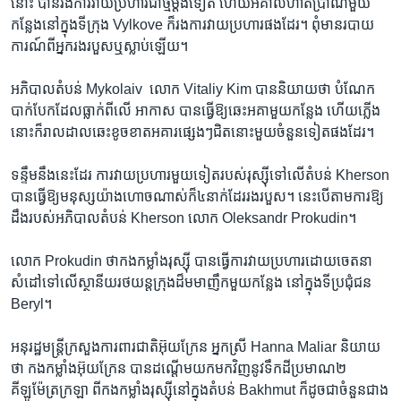
នោះ​ បាន​រង​ការ​វាយប្រហារ​ជា​ថ្មី​ម្តង​ទៀត​ ហើយ​អគា​លំហាត់​ប្រាណ​មួយ​
កន្លែងនៅ​ក្នុង​ទី​ក្រុង​ Vylkove ក៏​រងការ​វាយប្រហារ​ផង​ដែរ។​ ពុំ​មាន​របាយ
ការណ៍ពីអ្នក​រងរបួស​ឬ​ស្លាប់​ឡើយ។​
អភិបាល​តំបន់ ​Mykolaiv ​ លោក​ Vitaliy Kim​ បាន​និយាយ​ថា​ បំណែក​
បាក់​បែក​ដែល​ធ្លាក់​ពី​លើ អាកាស បាន​ធ្វើឱ្យ​ឆេះ​អគា​មួយ​កន្លែង ហើយ​ភ្លើង
នោះ​ក៏​រាល​ដាល​ឆេះ​ខូចខាត​អគារ​ផ្សេងៗ​ជិត​នោះមួយ​ចំនួន​ទៀត​ផង​ដែរ។​
ទន្ទឹម​នឹង​នេះដែរ​ ការវាយ​ប្រហារ​មួយ​ទៀត​របស់​រុស្ស៊ី​ទៅ​លើ​តំបន់ Kherson
បានធ្វើ​ឱ្យមនុស្ស​យ៉ាងហោច​ណាស់​ក៏​៤​នាក់​ដែររងរបួស។ នេះបើ​តាម​ការ​ឱ្យ​
ដឹង​របស់អភិបាល​តំបន់ Kherson លោក ​Oleksandr Prokudin។ ​
លោក Prokudin ​ថា​កងកម្លាំង​រុស្ស៊ី​ បាន​ធ្វើ​ការ​វាយប្រហារ​ដោយ​ចេតនា​
សំដៅ​ទៅ​លើ​ស្ថានីយ​រថយន្ត​ក្រុង​ដ៏​មមាញឹក​មួយ​កន្លែង​ នៅ​ក្នុង​ទី​ប្រជុំជន
Beryl។ ​
អនុ​រដ្ឋមន្ត្រី​ក្រសួង​ការពារជាតិ​អ៊ុយក្រែន​ អ្នក​ស្រី​ Hanna Maliar និយាយ​
ថា​ កងកម្លាំង​អ៊ុយក្រែន​ ​បាន​ដណ្តើម​យក​មក​វិញនូវ​ទឹកដី​ប្រមាណ​២​
គីឡូម៉ែត្រ​ក្រឡា​ ពី​កងកម្លាំង​រុស្ស៊ី​នៅ​ក្នុង​តំបន់ Bakhmut ​ក៏​ដូច​ជា​ចំនួនជាង​