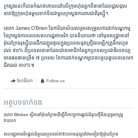
ក្រសួងនេះក៏​បាន​កំណត់​គោលដៅ​លើក្រុមហ៊ុន​តួកគីនានា​ដែល​ជួសជុល​
នាវា​ឱ្យ​ក្រុមហ៊ុន​មួយទាក់ទិន​ជាមួយក្រសួង​ការពារជាតិ​រុស្ស៊ី។
លោក James O'Brien នៃការិយាល័យសម្របសម្រួល​ការដាក់ទណ្ឌកម្ម​
នៃ​ក្រសួង​ការបរទេស​សហរដ្ឋ​អាមេរិក​ បាន​និយាយ​ថា​ នៅ​មុន​សង្គ្រាម​នៅ​
អ៊ុយក្រែន​រុស្ស៊ី​បាន​ដឹកជញ្ជូន​ចូល​ក្នុង​ប្រទេស​នូវ​គ្រឿងអេឡិកត្រូនិករហូត​
ដល់ ៩០% ពី​ប្រទេស​នានា​ដែល​ជា​សមាជិក​នៃពួក​ប្រទេស​ប្រជាធិបតេយ្យ​
មាន​ធនធាន​ច្រើន ​៧ ​ប្រទេស ​តែ​ការ​ដាក់ទណ្ឌកម្ម​បាន​បន្ថយ​តួលេខ​នេះ​មក​
ជិត​ដល់​ ៣០%៕
ចែករំលែក
Follow us
អត្ថបទ​ទាក់ទង
លោក Blinken ស្ថិត​នៅ​អ៊ុយក្រែន​ដើម្បី​ពិភាក្សា​ការផ្តល់​ជំនួយ​ថ្មី​និង​យុទ្ធសាស្ត្រ​
វាយបក
សហរដ្ឋ​អាមេរិក​ផ្តល់​ជំនួយ​រហូត​ដល់​២៥០​លាន​ដុល្លារ​ថែម​ទៀត​ឱ្យ​អ៊ុយក្រែន