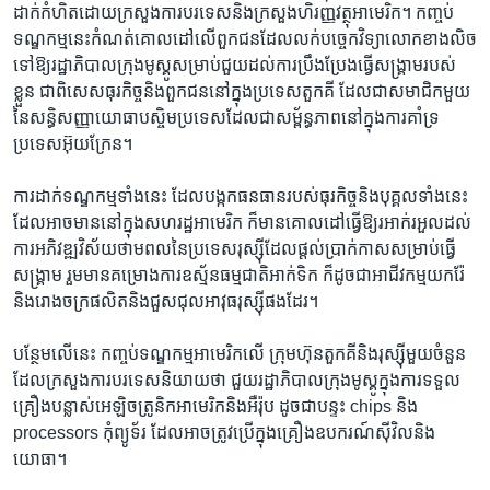
ដាក់កំហិត​ដោយ​ក្រសួង​ការបរទេស​និង​ក្រសួង​ហិរញ្ញវត្ថុអាមេរិក។ កញ្ចប់​
ទណ្ឌកម្ម​នេះកំណត់​គោលដៅ​លើ​ពួកជន​ដែល​លក់​បច្ចេកវិទ្យា​លោកខាង​លិច​
ទៅឱ្យ​រដ្ឋាភិបាល​ក្រុង​មូស្គូ​សម្រាប់​ជួយ​ដល់​ការប្រឹងប្រែង​ធ្វើ​សង្គ្រាម​របស់​
ខ្លួន ​ជាពិសេស​ធុរកិច្ច​និង​ពួក​ជន​នៅ​ក្នុង​ប្រទេស​តួកគី ​ដែល​ជា​សមាជិក​មួយ
នៃសន្ធិសញ្ញា​យោធា​បស្ចិម​ប្រទេស​ដែល​ជា​សម្ព័ន្ធភាពនៅ​ក្នុង​ការគាំទ្រ​
ប្រទេស​អ៊ុយក្រែន។
ការ​ដាក់​ទណ្ឌកម្ម​ទាំងនេះ ​ដែល​បង្កកធនធាន​របស់​ធុរកិច្ច​និង​បុគ្គល​ទាំង​នេះ
ដែល​អាច​មាន​នៅ​ក្នុង​សហរដ្ឋ​អាមេរិក ​ក៏​មាន​គោលដៅធ្វើឱ្យរអាក់​រអួល​ដល់​
ការ​អភិវឌ្ឍវិស័យ​ថាមពល​នៃ​ប្រទេស​រុស្ស៊ី​ដែល​ផ្តល់​ប្រាក់​កាស​សម្រាប់​ធ្វើ​
សង្គ្រាម រួម​មាន​គម្រោងការ​ឧស្ម័ន​ធម្មជាតិ​អាក់ទិក​ ក៏ដូចជា​អាជីវកម្មយក​រ៉ែ​
និងរោងចក្រ​ផលិត​និង​ជួសជុល​អាវុធ​រុស្ស៊ី​ផង​ដែរ។
បន្ថែមលើ​នេះ កញ្ចប់​ទណ្ឌកម្ម​អាមេរិក​លើ ​ក្រុមហ៊ុនតួកគី​និង​រុស្ស៊ី​មួយ​ចំនួន​
ដែល​ក្រសួង​ការបរទេសនិយាយ​ថា ​ជួយ​រដ្ឋាភិបាលក្រុង​មូស្គូ​ក្នុង​ការទទួល
គ្រឿង​បន្លាស់​អេឡិចត្រូនិក​អាមេរិក​និង​អឺរ៉ុប​ ដូចជា​បន្ទះ chips ​និង​
processors កុំព្យូទ័រ​ ដែល​អាចត្រូវប្រើ​ក្នុងគ្រឿង​ឧបករណ៍​ស៊ីវិល​និង​
យោធា។