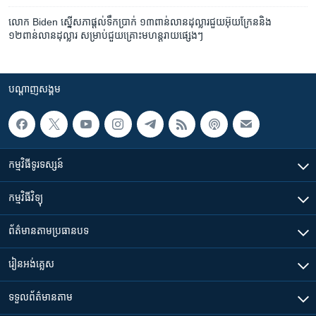
លោក Biden ស្នើសភាផ្តល់ទឹកប្រាក់ ១៣ពាន់​លាន​ដុល្លារ​ជួយអ៊ុយក្រែន​និង
១២ពាន់លានដុល្លារ សម្រាប់ជួយគ្រោះមហន្តរាយផ្សេងៗ
បណ្តាញ​សង្គម
កម្មវិធី​ទូរទស្សន៍
កម្មវិធី​វិទ្យុ
ព័ត៌មាន​តាមប្រធានបទ​
រៀន​​អង់គ្លេស
ទទួល​ព័ត៌មាន​តាម