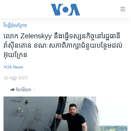
ភ្ជាប់​
ទៅ​
គេហទំព័រ​
វិបត្តិអ៊ុយក្រែន
កម្ពុជា
ទាក់ទង
លោក Zelenskyy នឹង​ធ្វើ​ទស្សនកិច្ច​នៅ​រដ្ឋធានី​
រំលង​
អន្តរជាតិ
វ៉ាស៊ីនតោន​ ខណៈ​សភា​ពិភាក្សា​ជំនួយ​បន្ថែម​ដល់​
និង​
អាមេរិក
អ៊ុយក្រែន
ចូល​
ទៅ​​
ចិន
VOA News
ទំព័រ​
ហេឡូវីអូអេ
ព័ត៌មាន​​
15 កញ្ញា 2023
តែ​
កម្ពុជាច្នៃប្រតិដ្ឋ
ម្តង
ចែករំលែក
ព្រឹត្តិការណ៍ព័ត៌មាន
រំលង​
និង​
ទូរទស្សន៍ / វីដេអូ​
ចូល​
វិទ្យុ / ផតខាសថ៍
ទៅ​
ទំព័រ​
កម្មវិធីទាំងអស់