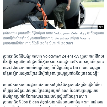
រចនា
សម្ព័ន្ធ​
Khmer English
រំលង​
និង​
បណ្តាញ​សង្គម
ចូល​
ទៅ​
រូបឯកសារ៖ ប្រធានាធិបតីអ៊ុយក្រែន លោក Volodymyr Zelenskyy ចុះពីយន្តហោះ
កាន់​
ពេលធ្វើដំណើរទៅដល់មូលដ្ឋានទ័ពអាកាស Skrystrup នៅក្រុង Vojens
ទំព័រ​
ប្រទេសដាណឺម៉ាក កាលពីថ្ងៃទី ២០ ខែសីហា ឆ្នាំ ២០២៣។
ភាសា
ស្វែង​
រក
ប្រធានាធិបតី​អ៊ុយក្រែន​លោក Volodymyr Zelenskyy​ ត្រូវ​បាន​គេរំពឹង​ថា​
នឹង​ធ្វើ​ទស្សនកិច្ច​នៅ​រដ្ឋធានី​វ៉ាស៊ីនតោន​ សហរដ្ឋ​អាមេរិក នៅ​សប្តាហ៍​ក្រោយ
​ខណៈ​ដែល​សភា​អាមេរិក​បន្ត​ពិភាក្សា​អំពី​ជំនួយ​ចំនួន​ ២១​ ពាន់​លាន​ដុល្លារ​
បន្ថែម​ទៀត​ដល់​អ៊ុយក្រែន​ដើម្បី​គាំទ្រ​ការប្រយុទ្ធ​ប្រឆាំង​នឹង​ប្រទេស​រុស្ស៊ី។
សមាជិក​សភា​សហរដ្ឋ​អាមេរិក​មាន​ការខ្វែងគំនិត​គ្នា​កាន់តែ​ខ្លាំង​ឡើង​អំពី​ថា ​
តើ​ត្រូវ​ផ្តល់​ជំនួយ​ដល់​អ៊ុយក្រែន​បន្ថែម​ឬ​អត់​ ខណៈដែល​ការ​ប្រយុទ្ធ​របស់​
អ៊ុយក្រែន​ប្រឆាំង​នឹង​ការ​ឈ្លានពាន​របស់​រុស្ស៊ី​នៅតែ​បន្ត។ លោក​
ប្រធានាធិបតី Joe Biden ​កំពុង​ស្វែងរក​ជំនួយ​យោធា​ចំនួន​ ១៣ ​ពាន់​លាន​