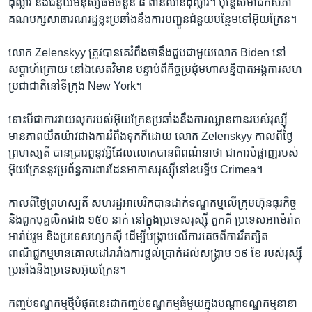
ដុល្លារ​ និង​ជំនួយ​មនុស្សធម៌​ចំនួន​ ៨ ​ពាន់​លាន​ដុល្លារ។ ប៉ុន្តែ​សមាជិក​សភា​
គណបក្ស​សាធារណរដ្ឋ​ខ្លះ​ប្រឆាំង​នឹង​ការ​បញ្ជូន​ជំនួយ​បន្ថែម​ទៅ​អ៊ុយក្រែន។
លោក Zelenskyy ​ត្រូវ​បាន​គេរំពឹង​ថា​នឹង​ជួប​ជាមួយ​លោក Biden​ នៅ​
សប្តាហ៍​ក្រោយ​ នៅ​ឯ​សេតវិមាន​ បន្ទាប់ពី​កិច្ចប្រជុំ​មហា​សន្និបាត​អង្គការ​សហ​
ប្រជាជាតិ​នៅ​ទីក្រុង New York។
ទោះបីជា​ការ​វាយលុក​របស់​អ៊ុយក្រែន​ប្រឆាំង​នឹង​ការឈ្លានពាន​របស់​រុស្ស៊ី​
មាន​ភាព​យឺតយ៉ាវ​ជាង​ការ​រំពឹងទុក​ក៏ដោយ ​លោក Zelenskyy​ កាលពី​ថ្ងៃ
ព្រហស្បតិ៍​ បាន​ប្រារព្ធ​នូវ​អ្វី​ដែល​លោក​បាន​ពិពណ៌នា​ថា​ ជា​ការបំផ្លាញ​របស់​
អ៊ុយក្រែន​នូវ​ប្រព័ន្ធ​ការពារ​ដែន​អាកាស​រុស្ស៊ី​នៅ​ឧបទ្វីប ​Crimea។
កាល​ពី​ថ្ងៃ​ព្រហស្បតិ៍ ​សហរដ្ឋ​អាមេរិកបាន​ដាក់​ទណ្ឌកម្ម​លើ​ក្រុមហ៊ុនធុរកិច្ច​
និង​ពួកបុគ្គលិក​ជាង​ ១៥០​ នាក់​ នៅ​ក្នុងប្រទេស​រុស្ស៊ី តួកគី ​ប្រទេស​អាម៉េរ៉ាត​
អារ៉ាប់រួម​ និង​ប្រទេស​ហ្សកស៊ី ដើម្បីបង្ក្រាប​លើ​ការ​គេច​ពីការ​រឹតត្បិត​
ពាណិជ្ជកម្ម​មាន​គោលដៅ​រារាំងការផ្តល់ប្រាក់ដល់​សង្គ្រាម ​១៩ ​ខែ​ របស់​រុស្ស៊ី
ប្រឆាំង​នឹង​ប្រទេស​អ៊ុយក្រែន។
កញ្ចប់​ទណ្ឌកម្ម​ថ្មី​បំផុត​នេះ​ជា​កញ្ចប់ទណ្ឌកម្មធំមួយ​ក្នុង​បណ្តាទណ្ឌកម្ម​នានា