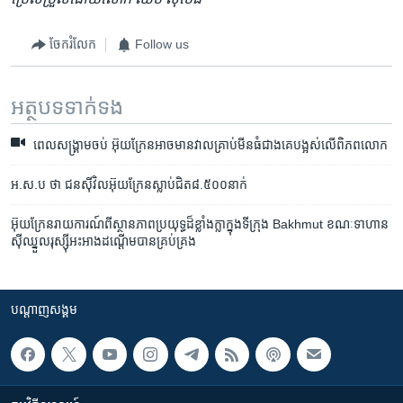
ចែករំលែក
Follow us
អត្ថបទ​ទាក់ទង
ពេល​សង្គ្រាម​ចប់ អ៊ុយក្រែន​អាច​មាន​វាល​គ្រាប់​មីន​ធំ​ជាង​គេ​បង្អស់​លើ​ពិភពលោក
អ.ស.ប ថា ជនស៊ីវិល​អ៊ុយក្រែន​ស្លាប់​ជិត​៨.៥០០​នាក់
អ៊ុយក្រែន​រាយការណ៍​ពី​ស្ថានភាព​ប្រយុទ្ធ​ដ៏​ខ្លាំងក្លា​ក្នុង​ទីក្រុង​ Bakhmut ខណៈ​​ទាហាន​
ស៊ីឈ្នួល​រុស្ស៊ី​អះអាង​​ដណ្តើម​​បាន​គ្រប់គ្រង​​​
បណ្តាញ​សង្គម