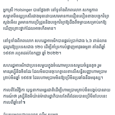
អ្នកស្រី Holsinger ​បានថ្លែងថា នៅ​ទូទាំង​ពិភពលោក ​សកម្មភាព​
សម្អាតមីនល្អ​ប្រសើរ​ជាងមុន​ដោយសារ​មាន​ការជឿនលឿន​ខាង​បច្ចេកវិទ្យា​
ស្ទង់មើល ​រួមមាន​ការ​ប្រើ​ដ្រូន​និង​បច្ចេកវិទ្យា​ឱ្យ​ដឹង​ពី​ចម្ងាយ​សម្រាប់រក​ឱ្យ​
ឃើញ​គ្រោះថ្នាក់ដែល​អាច​កើតមាន។
នៅទូទាំងពិភពលោក​ សហរដ្ឋ​អាមេរិក​បាន​ផ្តល់​ប្រាក់​ជាង ​៤,៦​ ពាន់​លាន​
ដុល្លារឱ្យ​ប្រទេស​ជាង​ ១២០​ ដើម្បី​គាំទ្រការបំផ្លាញអាវុធ​ធម្មតា តាំង​ពី​ឆ្នាំ
១៩៩៣ ​រហូត​ដល់​ខែកញ្ញា​ ឆ្នាំ​ ២០២២។
សហរដ្ឋ​អាមេរិក​ជា​ប្រទេស​មួយក្នុង​ចំណោមប្រទេសមួយ​ចំនួន​តូច រួម
មានរុស្ស៊ី​និង​ចិនដែរ ដែល​មិន​បាន​ចុះ​ហត្ថលេខា​លើ​សន្ធិសញ្ញា​ហាមប្រាម​
គ្រាប់​មីន​ឆ្នាំ ១៩៩៧​ ដែល​ហាមប្រាមមិនឱ្យ​ប្រើមីន​ប្រឆាំង​នឹង​មនុស្ស។
កាលពី​ខែ​វិច្ឆិកា ​យុទ្ធនាការ​អន្តរជាតិដើម្បីហាមប្រាម​គ្រាប់មីន​បង្កប់​បាន​រាយ
ការណ៍​ថា រុស្ស៊ី​និងមីយ៉ាន់ម៉ា​ជារដ្ឋាភិបាលតែពីរ​ដែល​បាន​ប្រើ​មីន​បែប​នេះ
កាល​ពី​ឆ្នាំទៅ៕
ប្រែសម្រួល​ដោយ​លោក​ ឈឹម សុមេធ