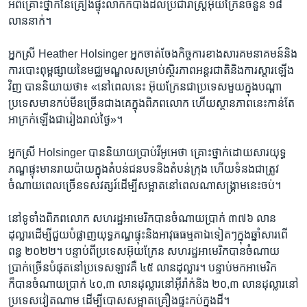
អំពី​គ្រោះ​ថ្នាក់​នៃ​គ្រឿង​ផ្ទុះ​លាក់កំបាំងដល់ប្រជារាស្ត្រ​អ៊ុយក្រែន​ចំនួន​ ១៨​
លាន​នាក់។​
អ្នកស្រី Heather Holsinger ​អ្នក​ចាត់ចែងកិច្ចការ​ខាង​សារ​គមនាគមន៍​និង​
ការបោះពុម្ព​ផ្សាយ​នៃ​មជ្ឈមណ្ឌល​សម្រាប់​ស្ថិរភាពអន្តរជាតិ​និង​ការស្តារ​ឡើង​
វិញ បាន​និយាយ​ថា៖ «នៅ​ពេល​នេះ ​អ៊ុយក្រែនជាប្រទេស​មួយក្នុង​បណ្តា​
ប្រទេសមាន​កប់​មីន​ច្រើនជាងគេក្នុង​ពិភពលោក ហើយស្ថានភាព​នេះ​កាន់តែ​
អាក្រក់​ឡើង​ជារៀងរាល់ថ្ងៃ»។
អ្នកស្រី Holsinger ​បាន​និយាយ​ប្រាប់​វីអូអេ​ថា​ គ្រោះថ្នាក់​ដោយសារ​យុទ្ធ
ភណ្ឌ​ផ្ទុះមាន​រាយប៉ាយ​ក្នុង​តំបន់​ជនបទនិង​តំបន់​ក្រុង ​ហើយទំនង​ជា​ត្រូវ​
ចំណាយ​ពេលច្រើន​ទសវត្សរ៍​ដើម្បី​សម្អាតនៅពេល​ណា​សង្គ្រាម​នេះ​ចប់។
នៅទូទាំង​ពិភពលោក​ សហរដ្ឋ​អាមេរិក​បាន​ចំណាយ​ប្រាក់​ ៣៧៦​ លាន​
ដុល្លារដើម្បី​ជួយ​បំផ្លាញ​យុទ្ធភណ្ឌ​ផ្ទុះនិង​អាវុធ​ធម្មតា​ឯទៀតៗ​ក្នុង​ឆ្នាំ​សារពើ
ពន្ធ​ ២០២២។ បន្ទាប់ពី​ប្រទេស​អ៊ុយក្រែន​ សហរដ្ឋ​អាមេរិក​បាន​ចំណាយ​
ប្រាក់​ច្រើនបំផុត​នៅ​ប្រទេស​ឡាវ​គឺ​ ៤៥ ​លាន​ដុល្លារ​។​ បន្ទាប់មក​អាមេរិក
ក៏បាន​ចំណាយ​ប្រាក់​ ៤០,៣ ​លាន​ដុល្លារ​នៅ​អ៊ីរ៉ាក់និង​ ២០,៣​ លាន​ដុល្លារនៅ​
ប្រទេស​វៀតណាម ​ដើម្បី​បោស​សម្អាត​គ្រឿង​ផ្ទុះ​កប់ក្នុងដី។