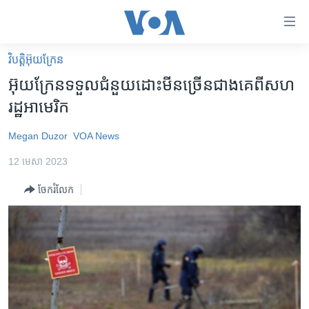
ភ្ជាប់​
ទៅ​
គេហទំព័រ​
វិបត្តិអ៊ុយក្រែន
កម្ពុជា
ទាក់ទង
អ៊ុយក្រែន​ទទួល​ជំនួយ​ដោះមីន​ច្រើនជាង​គេ​ពី​សហ
រំលង​
អន្តរជាតិ
រដ្ឋ​អាមេរិក
និង​
អាមេរិក
ចូល​
Megan Duzor
VOA News
ទៅ​​
ចិន
ទំព័រ​
12 មេសា 2023
ហេឡូវីអូអេ
ព័ត៌មាន​​
ចែករំលែក
តែ​
កម្ពុជាច្នៃប្រតិដ្ឋ
ម្តង
ព្រឹត្តិការណ៍ព័ត៌មាន
រំលង​
និង​
ទូរទស្សន៍ / វីដេអូ​
ចូល​
វិទ្យុ / ផតខាសថ៍
ទៅ​
ទំព័រ​
កម្មវិធីទាំងអស់