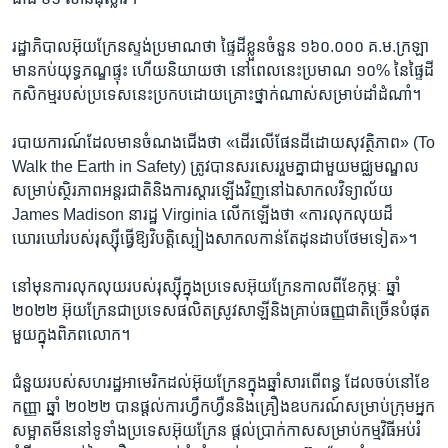
រដ្ឋាភិបាល​អ៊ុយក្រែន​ស្ទង់​ប្រមាណ​ថា​ ផ្ទៃដី​ខ្លួន​ចំនួន​ ១៦០.០០០​ គ.ម.ក្រ​ឡា​
មានកប់យុទ្ធភណ្ឌ​ផ្ទុះ​ ហើយ​និយាយថា ​នៅ​ពេល​នេះប្រមាណ​ ១០% នៃផ្ទៃដី​
កសិកម្ម​របស់​ប្រទេសនេះ​ប្រកប​ដោយ​គ្រោះថ្នាក់​ណាស់​សម្រាប់​ដាំ​ដំណាំ។
របាយការណ៍​ដែល​មាន​ចំណង​ជើង​ថា «ដើរលើផែនដី​ដោយ​សុវត្ថិភាព» (To
Walk the Earth in Safety)​ ត្រូវ​បាន​សរសេរ​រួមគ្នាជាមួយ​មជ្ឈមណ្ឌល​
សម្រាប់​ស្ថិរភាពអន្តរជាតិ​និង​ការ​ស្តារឡើង​វិញ​នៅ​ឯសាកលវិទ្យាល័យ ​
James Madison ​នា​រដ្ឋ Virginia ​លើក​ឡើង​ថា​ «ការ​លុកលុយដ៏​
ឃោរឃៅរបស់រុស្ស៊ី​ធ្វើឱ្យវិបត្តិ​ស្បៀង​សាកល​កាន់តែដុនដាប​ថែមទៀត»។
នៅមុនការលុកលុយ​របស់​រុស្ស៊ី​ក្នុងប្រទេស​អ៊ុយក្រែន​កាលពី​ខែ​កុម្ភៈ ​ឆ្នាំ
២០២២ អ៊ុយក្រែន​ជាប្រទេសផលិតស្រូវសាឡី​និង​គ្រាប់ធញ្ញជាតិច្រើន​បំផុត​
មួយក្នុង​ពិភពលោក។
ជំនួយរបស់​សហរដ្ឋ​អាមេរិក​ដល់​អ៊ុយក្រែនក្នុង​ឆ្នាំ​សារពើពន្ធ​ ដែល​ចប់នៅ​ខែ​
កញ្ញា ​ឆ្នាំ ២០២២​ បាន​ផ្តល់ការ​ហ្វឹកហ្វឺន​និង​គ្រឿង​ឧបករណ៍សម្រាប់​ក្រុម​អ្នក​
សម្អាត​មីននៅ​ទូទាំង​ប្រទេស​អ៊ុយក្រែន​ ​ផ្តល់​ប្រាក់កាស​សម្រាប់​កម្មវិធីអប់រំ