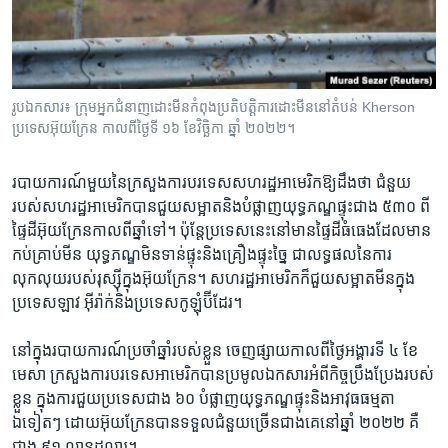
រចនា
សម្ព័ន្ធ​
Khmer English
រំលង​
និង​
បណ្តាញ​សង្គម
ចូល​
រូបឯកសារ៖ ក្រុមអ្នកជំនាញដោះមីនកំពុងប្រតិបត្តិការដោះមីននៅតំបន់ Kherson
ទៅ​
ប្រទេសអ៊ុយក្រែន កាលពីថ្ងៃទី ១៦ ខែវិច្ឆិកា ឆ្នាំ ២០២២។
កាន់​
ទំព័រ​
ភាសា
របាយការណ៍​មួយ​នៃក្រសួង​ការបរទេស​សហរដ្ឋ​អាមេរិក​ឱ្យដឹង​ថា​ ជំនួយ​
ស្វែង​
របស់​សហរដ្ឋ​អាមេរិក​បាន​ជួយ​សម្អាត​និង​បំផ្លាញ​យុទ្ធភណ្ឌ​ផ្ទុះ​ជាង​ ៥៣០ ពី​
រក
ផ្ទៃដី​អ៊ុយក្រែន​កាល​ពី​ឆ្នាំ​ទៅ។ ប៉ុន្តែ​ប្រទេស​នេះ​នៅ​មាន​ផ្ទៃដី​ធំធេងដែល​មាន​
កប់គ្រាប់មីន ​យុទ្ធភណ្ឌ​មិន​ទាន់​ផ្ទុះ​និងគ្រឿង​ផ្ទុះច្នៃ​ ជាលទ្ធផល​នៃ​ការ​
លុកលុយរបស់​រុស្ស៊ី​ក្នុង​អ៊ុយក្រែន។ សហរដ្ឋ​អាមេរិក​ក៏​ជួយសម្អាតមីន​ក្នុង​
ប្រទេស​ឡាវ​ អ៊ីរ៉ាក់និង​ប្រទេស​កូឡុំប៊ី​ដែរ។ ​
នៅ​ក្នុង​របាយការណ៍​ប្រចាំឆ្នាំរបស់​ខ្លួន ចេញផ្សាយកាលពី​ថ្ងៃ​អង្គារ​ទី ៤​ ខែ
មេសា ក្រសួង​ការបរទេស​អាមេរិក​បាន​ប្រមូល​ឯកសារ​អំពី​កិច្ច​ប្រឹងប្រែង​របស់​
ខ្លួន ក្នុងការ​ជួយ​ប្រទេសជាង​ ៦០ បំផ្លាញយុទ្ធភណ្ឌ​ផ្ទុះ​និង​អាវុធ​ធម្មតា
ឯទៀតៗ ដោយ​អ៊ុយក្រែន​បាន​ទទួល​ជំនួយ​ច្រើន​ជាង​គេនៅ​ឆ្នាំ ២០២២​ គឺ​
ជាង​ ៩១ លាន​ដុល្លារ។