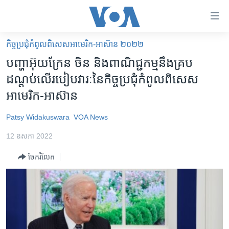
ភ្ជាប់​
ទៅ​
គេហទំព័រ​
កិច្ចប្រជុំ​កំពូល​ពិសេសអាមេរិក-អាស៊ាន ២០២២
កម្ពុជា
ទាក់ទង
បញ្ហា​អ៊ុយក្រែន ចិន និង​ពាណិជ្ជកម្ម​នឹង​គ្រប​
រំលង​
អន្តរជាតិ
ដណ្ដប់​លើ​របៀបវារៈ​នៃ​កិច្ច​ប្រជុំ​កំពូល​ពិសេស​
និង​
អាមេរិក
អាមេរិក-អាស៊ាន
ចូល​
ទៅ​​
ចិន
Patsy Widakuswara
VOA News
ទំព័រ​
ហេឡូវីអូអេ
ព័ត៌មាន​​
12 ឧសភា 2022
តែ​
កម្ពុជាច្នៃប្រតិដ្ឋ
ម្តង
ចែករំលែក
ព្រឹត្តិការណ៍ព័ត៌មាន
រំលង​
និង​
ទូរទស្សន៍ / វីដេអូ​
ចូល​
វិទ្យុ / ផតខាសថ៍
ទៅ​
ទំព័រ​
កម្មវិធីទាំងអស់