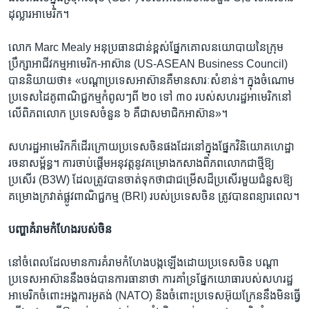
ដុល្លារ​អាមេរិក។
លោក Marc Mealy អនុ​ប្រធាន​ជាន់ខ្ពស់​ផ្នែក​គោល​នយោបាយ​នៃ​ក្រុម
ប្រឹក្សា​អាជីវកម្ម​អាមេរិក-អាស៊ាន (US-ASEAN Business Council)
បាន​និយាយ​ថា៖ «បណ្ដា​ប្រទេស​អាស៊ាន​គឺ​មាន​សារៈសំខាន់។ ក្នុង​ចំណោម​
ប្រទេស​ដៃគូ​ពាណិជ្ជកម្ម​កំពូលៗ​ពី ២០ ទៅ ៣០ របស់​សហរដ្ឋ​អាមេរិក​នៅ​
លើ​ពិភពលោក ប្រទេស​ចំនួន ៦ គឺ​ជា​សមាជិក​អាស៊ាន»។
សហរដ្ឋ​អាមេរិក​ក៏​ដើរ​ក្រោយ​ប្រទេស​ចិន​ផងដែរ​នៅ​ក្នុង​ផ្នែក​វិនិយោគ​ហេដ្ឋា
រចនាសម្ព័ន្ធ។ ការ​ចាប់ផ្ដើម​អនុវត្ត​នូវ​គម្រោង​កសាង​ពិភពលោក​ជា​ថ្មី​ឱ្យ​
ប្រសើរ (B3W) ដែល​ត្រូវ​បាន​ចាត់ទុក​ថា​ជា​ជម្រើស​ដ៏​ប្រសើរ​មួយ​ជំនួស​ឱ្យ​
គម្រោង​ក្រវាត់​ផ្លូវ​ពាណិជ្ជកម្ម (BRI) របស់​ប្រទេស​ចិន ត្រូវ​បាន​ពន្យារពេល។
បញ្ហា​គំរាមកំហែង​របស់​ចិន
នៅ​ចំ​ពេល​ដែល​មាន​ការ​គំរាមកំហែង​បង្ក​ឡើង​ដោយ​ប្រទេស​ចិន បណ្ដា​
ប្រទេស​អាស៊ាន​នឹង​ចង់​បាន​ការ​ធានា​ថា ការ​គាំទ្រ​ផ្នែក​យោធា​របស់​សហរដ្ឋ​
អាមេរិក​ចំពោះ​អង្គការ​អូតង់ (NATO) និង​ចំពោះ​ប្រទេស​អ៊ុយក្រែន​នឹង​មិន​ធ្វើ​