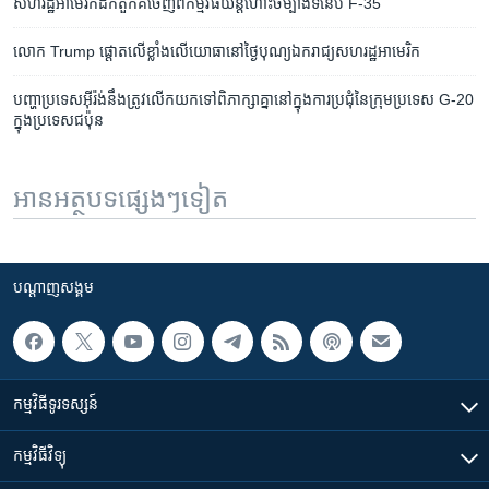
សហរដ្ឋ​អាមេរិកដកតួកគី​ចេញ​ពី​កម្មវិធី​យន្តហោះ​ចម្បាំង​ទំនើប F-35
លោក Trump ផ្តោត​លើ​ខ្លាំង​លើ​យោធា​នៅ​ថ្ងៃបុណ្យ​ឯករាជ្យ​សហរដ្ឋអាមេរិក
បញ្ហា​​ប្រទេស​អ៊ីរ៉ង់​នឹង​ត្រូវ​លើក​យក​ទៅ​ពិភាក្សា​គ្នា​នៅ​ក្នុង​ការ​ប្រជុំ​នៃ​ក្រុម​ប្រទេស​ G-20​
ក្នុង​ប្រទេស​ជប៉ុន
អានអត្ថបទផ្សេងៗទៀត
បណ្តាញ​សង្គម
កម្មវិធី​ទូរទស្សន៍
កម្មវិធី​វិទ្យុ