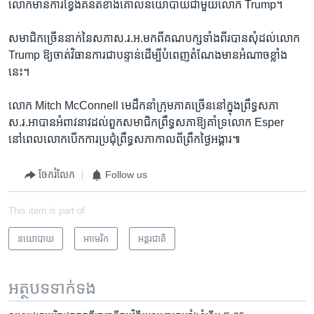
លោកមានការ​ខ្វែងគំនិត​ខាង​គោលនយោបាយ​ជាមួយ​លោក​ Trump។​
សមាជិក​ច្រើន​នាក់នៃសភា​ស.រ.អ.មកពីគណបក្ស​ទាំង​ពីរ​បានសុំដល់លោក
Trump ឱ្យ​ចាត់វិធានការ​ជា​បន្ទាន់​ដើម្បីបំពេញ​តំណែង​មានអំណាចខ្លាំង
នេះ។
លោក Mitch McConnell មេដឹកនាំ​ក្រុមភាគច្រើន​នៅក្នុង​ព្រឹទ្ធសភា​
ស.រ.អាបានអំពាវនាវ​ដល់​ពួក​សមាជិកព្រឹទ្ធសភា​ឱ្យគាំទ្រ​លោក Esper
នៅពេលលោក​បើក​ការ​ប្រជុំ​ព្រឹទ្ធសភា​កាលពី​ព្រឹក​ថ្ងៃ​អង្គារ៕
ចែករំលែក
Follow us
This item is part of
នយោបាយ
អាមេរិក​
អន្តរជាតិ
អត្ថបទ​ទាក់ទង