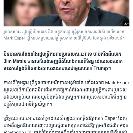
រចនា
សម្ព័ន្ធ​
Khmer English
រំលង​
និង​
បណ្តាញ​សង្គម
ចូល​
រូបឯកសារ៖ រដ្ឋមន្រ្តីជើងគោក និងបេក្ខភាពរដ្ឋមន្រ្តីក្រសួងការពារជាតិអាមេរិកលោក
ទៅ​
Mark Esper ធ្វើការ​បកស្រាយនៅព្រឹទ្ធសភាកាលពីថ្ងៃទី១៦ ខែកក្កដា ឆ្នាំ២០១៩។
កាន់​
ទំព័រ​
ភាសា
មិនមាន​​ការ​តែងតាំង​រដ្ឋមន្ត្រី​ការពារ​ប្រទេស​ស.រ.អាទេ ចាប់តាំង​ពី​លោក
ស្វែង​
Jim Mattis បានលាលែង​ចេញ​ពី​តំណែង​កាលពី​ខែធ្នូ ដោយសារ​លោក
រក
មានការ​ខ្វែងគំនិត​ខាង​គោលនយោបាយ​ជាមួយ​លោក​ Trump។​
​កាល​ពី​ថ្ងៃ​អង្គារ​ ព្រឹទ្ធសភា​អាមេរិកបានអនុម័ត​តែងតាំង​លោក Mark Esper
រដ្ឋលេខាធិការ​នៃ​កង​ទ័ព​ជើង​គោកឱ្យកាន់តំណែង​ជា​រដ្ឋមន្ត្រី​ការពារ​ប្រទេស​
ដោយ​បញ្ចប់រយៈពេល​យូរ​បំផុត​ដែលក្រសួងការពារ​ប្រទេស​អាមេរិកាំង​គ្មាន
មន្ត្រីកំពូល​ជា​អចិន្ត្រៃយ៍​ម្នាក់។​
ព្រឹទ្ធសភា​ស.រ.អា​បានគាំទ្រ​ដោយ​សំឡេង​ភាគ​ច្រើន​ឱ្យលោក Esper ដែល​
ជា​អតីតអ្នកនិយាយបញ្ចុះបញ្ចូល​ផ្តល់​ផល​ប្រយោជន៍ឱ្យក្រុម​ហ៊ុនផលិតអាវុធ
Raytheon Co. កាន់តំណែង​ជា​មេដឹកនាំ​ក្រសួង​ការពារ​ប្រទេស​ទី​ពីររបស់