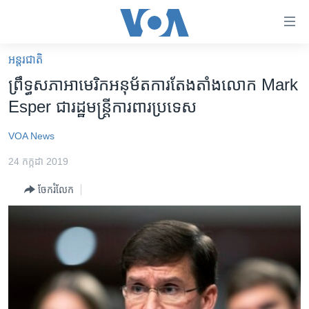
ភ្ជាប់​
ទៅ​
គេហទំព័រ​
អន្តរជាតិ
កម្ពុជា
ទាក់ទង
ព្រឹទ្ធសភា​អាមេរិកអនុម័ត​ការ​តែងតាំង​លោក​ Mark
រំលង​
អន្តរជាតិ
Esper ជា​​រដ្ឋមន្ត្រី​ការពារ​ប្រទេស​
និង​
អាមេរិក
ចូល​
VOA News
ទៅ​​
ចិន
ទំព័រ​
24 កក្កដា 2019
ហេឡូវីអូអេ
ព័ត៌មាន​​
ចែករំលែក
តែ​
កម្ពុជាច្នៃប្រតិដ្ឋ
ម្តង
ព្រឹត្តិការណ៍ព័ត៌មាន
រំលង​
និង​
ទូរទស្សន៍ / វីដេអូ​
ចូល​
វិទ្យុ / ផតខាសថ៍
ទៅ​
ទំព័រ​
កម្មវិធីទាំងអស់