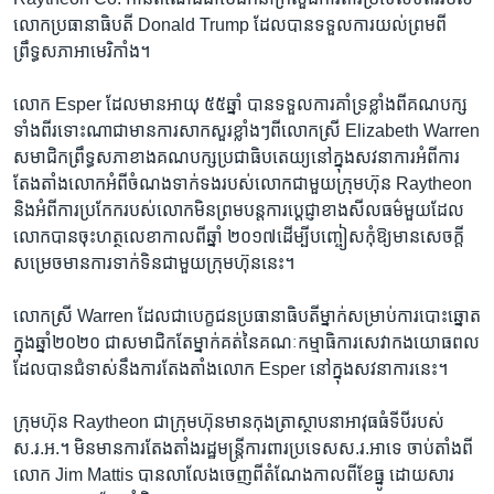
លោក​ប្រធានាធិបតី​ Donald Trump ដែល​បានទទួលការ​យល់ព្រម​ពី​
ព្រឹទ្ធសភាអាមេរិកាំង។
លោក Esper ដែលមានអាយុ ៥៥ឆ្នាំ​ បានទទួល​ការគាំទ្រ​ខ្លាំងពីគណបក្ស​
ទាំង​ពីរ​ទោះ​ណា​ជាមាន​ការ​សាកសួរខ្លាំងៗ​ពី​លោកស្រី​ Elizabeth Warren
សមាជិក​ព្រឹទ្ធសភា​ខាងគណបក្សប្រជាធិបតេយ្យ​នៅក្នុង​សវនាការ​អំពី​ការ​
តែងតាំង​លោក​អំពី​ចំណង​ទាក់ទង​របស់លោកជាមួយក្រុម​ហ៊ុន Raytheon
និង​អំពីការ​ប្រកែក​របស់លោក​មិនព្រម​បន្ត​ការ​ប្តេជ្ញា​ខាង​សីលធម៌​មួយ​ដែល
លោកបានចុះហត្ថលេខា​កាលពី​ឆ្នាំ ២០១៧​ដើម្បីបញ្ចៀស​កុំ​ឱ្យមាន​សេចក្តី​
សម្រេចមានការ​ទាក់ទិន​ជាមួយ​ក្រុមហ៊ុននេះ។
លោកស្រី​ Warren ដែល​ជា​បេក្ខជន​ប្រធានាធិបតី​ម្នាក់សម្រាប់ការបោះឆ្នោត​
ក្នុង​ឆ្នាំ២០២០ ជា​សមាជិក​តែ​ម្នាក់គត់​នៃគណៈកម្មាធិការ​សេវាកង​យោធពល
ដែល​បានជំទាស់នឹង​ការតែងតាំង​លោក​ Esper នៅ​ក្នុង​សវនាការនេះ។​
ក្រុមហ៊ុន Raytheon ជា​ក្រុមហ៊ុន​មានកុងត្រា​ស្ថាបនា​អាវុធ​ធំទី​បី​របស់​
ស.រ.អ.។ មិនមានការ​តែងតាំង​រដ្ឋមន្ត្រី​ការពារ​ប្រទេស​ស.រ.អាទេ ចាប់តាំង​ពី​
លោក Jim Mattis បានលាលែង​ចេញ​ពី​តំណែង​កាលពី​ខែធ្នូ ដោយសារ​