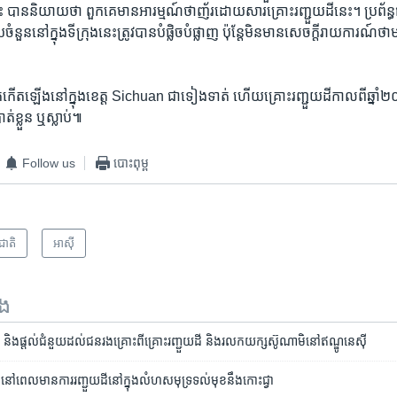
ះ បាន​និយាយ​ថា ពួកគេ​មាន​អារម្មណ៍​ថា​ញ័រ​ដោយសារ​គ្រោះរញ្ជួយដី​នេះ។ ប្រព័ន្ធ​ផ្ស
ួយ​ចំនួន​នៅ​ក្នុង​ទីក្រុង​នេះ​ត្រូវ​បាន​បំផ្លិចបំផ្លាញ ប៉ុន្តែ​មិន​មាន​សេចក្តីរាយការណ៍​
​កើតឡើង​នៅ​ក្នុង​ខេត្ត Sichuan ជា​ទៀងទាត់ ហើយ​គ្រោះ​រញ្ជួយដី​កាល​ពី​ឆ្នាំ​២០០
់​ខ្លួន​ ឬ​ស្លាប់៕
Follow us
បោះពុម្ព
រជាតិ
អាស៊ី
ទង
ុក្ខ​ និង​ផ្តល់​ជំនួយ​ដល់​ជនរងគ្រោះ​​​ពី​គ្រោះ​រញ្ជួយ​ដី ​និង​រលក​យក្ស​ស៊ូណាមិ​នៅ​ឥណ្ឌូនេស៊ី
់​នៅ​ពេលមានការ​រញ្ជួយ​ដី​នៅ​ក្នុង​លំហ​សមុទ្រ​ទល់មុខ​នឹង​កោះជ្វា