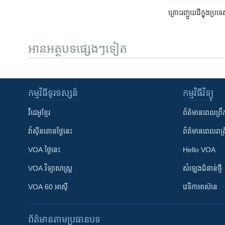
គ្រោះ​រញ្ជួយដី​ក្នុង​ប
អានអត្ថបទផ្សេងៗទៀត
កម្មវិធី​ទូរទស្សន៍
កម្មវិធី​វិទ្យុ
វីដេអូ​ខ្មែរ
ព័ត៌មាន​ពេល​ព្រឹ
វ៉ាស៊ីនតោន​ថ្ងៃ​នេះ
ព័ត៌មាន​​ពេល​រាត្រ
VOA ថ្ងៃនេះ
Hello VOA
VOA ​វិទ្យាសាស្ត្រ
សំឡេង​ជំនាន់​ថ្មី
VOA 60 អាស៊ី
វេទិកា​អាស៊ាន
ព័ត៌មាន​តាមប្រធានបទ​