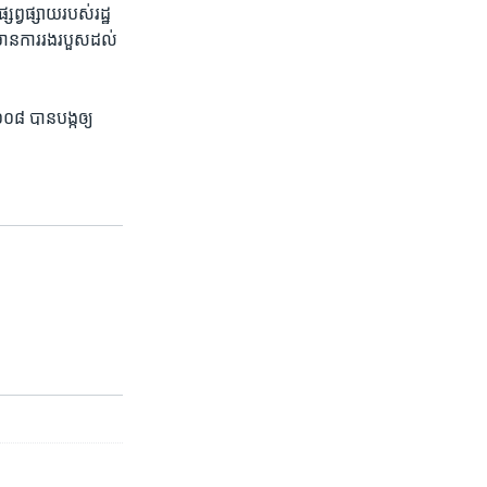
ព្វផ្សាយ​របស់​រដ្ឋ​
ថា​មាន​ការ​រងរបួស​ដល់​
៨ បាន​បង្ក​ឲ្យ​