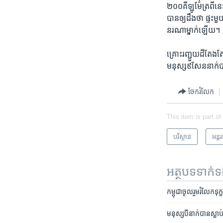
២០០​គីឡូម៉ែត្រ​ពី​នេ
បាន​ឲ្យ​ដឹង​ថា ផ្ទះ​ម
នរណា​ម្នាក់​ឡើយ។
គ្រោះរញ្ជួយដី​តែងតែ
មនុស្ស​៩សែន​នាក់​បាត
ចែករំលែក
This item is part of
បរិស្ថាន
អន្ត
អត្ថបទ​ទាក់
​កម្ពុជា​ចូលរួម​​រំលែក​ទ
មនុស្សបី​នាក់​បានស្លាប