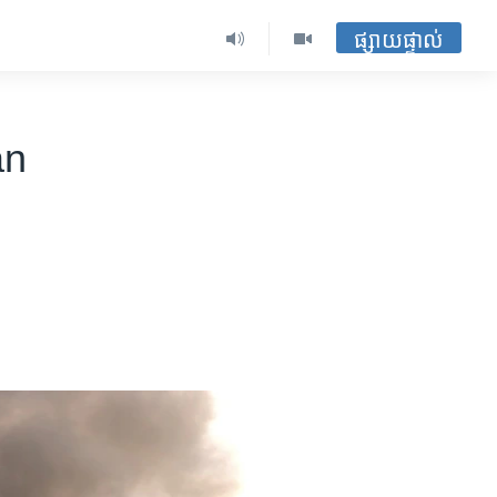
ផ្សាយផ្ទាល់
an