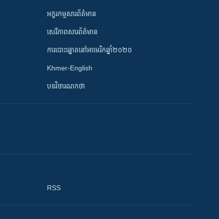
អក្ខរកម្មសារព័ត៌មាន
សេរីភាពសារព័ត៌មាន
ការបោះឆ្នោតនៅអាមេរិកឆ្នាំ២០២០
Khmer-English
បទវិចារណកថា
RSS