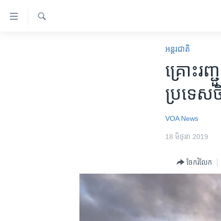
ភ្ជាប់​
ទៅ​
គេហទំព័រ​
ស្វែង​
កម្ពុជា
រក
អន្តរជាតិ
ទាក់ទង
អន្តរជាតិ
គ្រោះរញ្ជ
រំលង​
និង​
អាមេរិក
ប្រទេស​ចិ
ចូល​
ចិន
ទៅ​​
ទំព័រ​
ហេឡូវីអូអេ
VOA News
ព័ត៌មាន​​
កម្ពុជាច្នៃប្រតិដ្ឋ
18 មិថុនា 2019
តែ​
ម្តង
ព្រឹត្តិការណ៍ព័ត៌មាន
ចែករំលែក
រំលង​
ទូរទស្សន៍ / វីដេអូ​
និង​
ចូល​
វិទ្យុ / ផតខាសថ៍
ទៅ​
កម្មវិធីទាំងអស់
ទំព័រ​