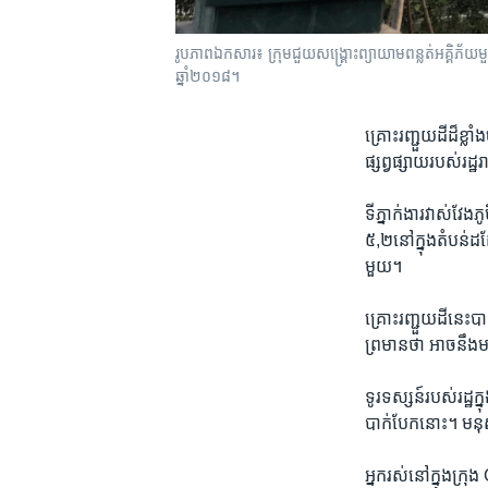
រូបភាព​ឯកសារ៖ ក្រុម​ជួយ​សង្គ្រោះ​ព្យាយាម​ពន្លត់​អគ្គិភ័យ​មួ
ឆ្នាំ២០១៨។
គ្រោះ​រញ្ជួយដី​ដ៏​ខ្
ផ្សព្វផ្សាយ​របស់​រដ
ទីភ្នាក់ងារ​វាស់វែង​ភ
៥,២​នៅ​ក្នុង​តំបន់​
មួយ។​
គ្រោះរញ្ជួយដី​នេះ​បាន
ព្រមាន​ថា អាច​នឹង​មាន
ទូរទស្សន៍​របស់​រដ្ឋ​ក
បាក់បែក​នោះ។ មនុស្ស​
អ្នក​រស់នៅ​ក្នុង​ក្រ