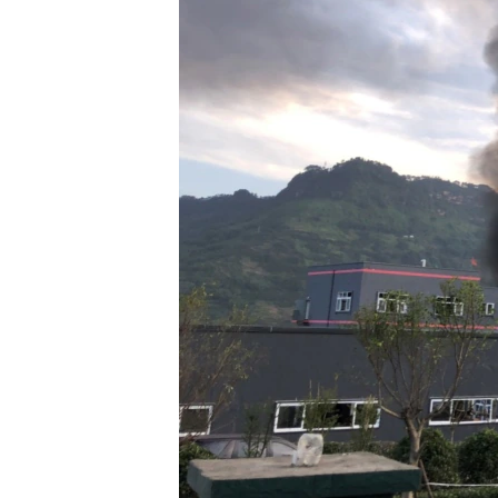
រចនា
សម្ព័ន្ធ​
រំលង​
និង​
ចូល​
ទៅ​
កាន់​
ទំព័រ​
ស្វែង​
រក