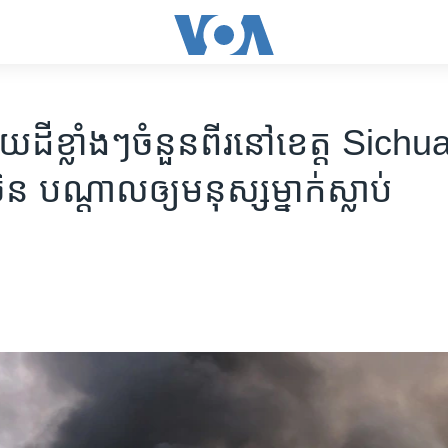
ួយដី​ខ្លាំងៗ​ចំនួន​ពីរ​នៅ​ខេត្ត Sichu
ន បណ្ដាល​ឲ្យ​មនុស្ស​ម្នាក់​ស្លាប់