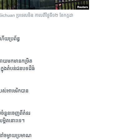
 ខេត្ត Sichuan ប្រទេស​ចិន កាលពី​ថ្ងៃទី១២ ខែកក្កដា
ើយ​ប្រព័ន្ធ​
ក្រោយ​មក​មាន​កម្រិត​
ុង​តំបន់​ជនបទ​ដ៏​ធំ​
​របស់​អាមេរិក​បាន​
​ចំនួន​ចេញ​ពី​គំនរ​
​លម្អិត​នោះ​ទេ។
ត​នៅ​ចម្ងាយ​ប្រមាណ​