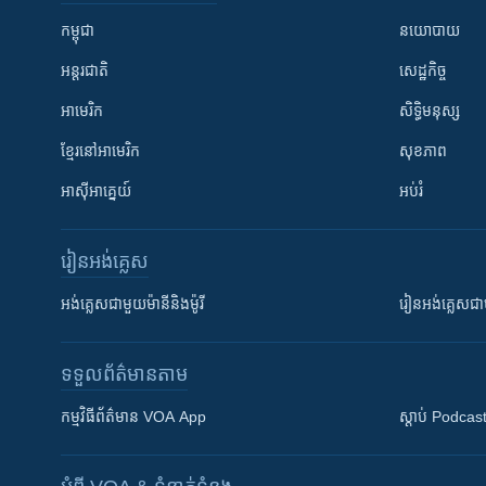
កម្ពុជា
នយោបាយ
អន្តរជាតិ
សេដ្ឋកិច្ច
អាមេរិក
សិទ្ធិមនុស្ស
ខ្មែរ​នៅអាមេរិក
សុខភាព
អាស៊ីអាគ្នេយ៍
អប់រំ
រៀន​​អង់គ្លេស
អង់គ្លេស​ជាមួយ​ម៉ានី​និង​ម៉ូរី
រៀន​​​​​​អង់គ្លេ
ទទួល​ព័ត៌មាន​តាម
កម្មវិធី​ព័ត៌មាន VOA App
ស្តាប់ Podcas