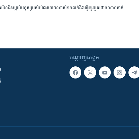
្រទេស​ហៃទី​សម្លាប់​មនុស្ស​អស់​យ៉ាង​ហោច​ណាស់​១១​នាក់​និង​ធ្វើ​ឲ្យ​របួស​ជាង​១៣០​នាក់
បណ្តាញ​សង្គម
ក
ី