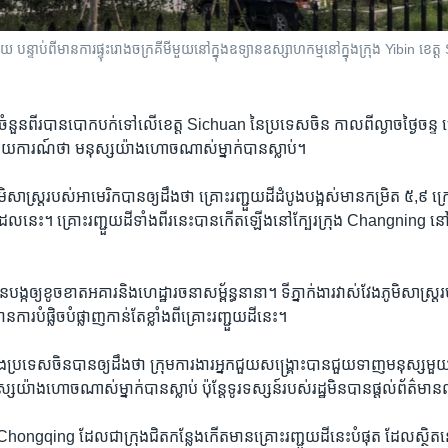
យ​ បន្ទាប់​ពី​មាន​ការ​ផ្ទុះ​រោងចក្រ​គីមី​មួយ​នៅ​ក្នុង​ឧទ្យាន​ឧស្សាហកម្ម​នៅ​ក្នុង​ក្រុង Yibin
លាំង​ចំនួន​ពីរ​បាន​បោកបក់​ទៅ​លើ​ខេត្ត Sichuan នៃ​ប្រទេស​ចិន កាល​ពី​ល្ងាច​ថ្ងៃ​ចន្ទ ហ
្ឋ​រាយការណ៍​ថា មនុស្ស​យ៉ាង​ហោច​ណាស់​ម្នាក់​បាន​ស្លាប់។
ូមិសាស្ត្រ​របស់​អាមេរិក​បាន​ឲ្យ​ដឹង​ថា គ្រោះរញ្ជួយដី​ដំបូង​បង្អស់​មាន​កម្រិត​ ៥,៩​ 
ដដែល​នេះ។ គ្រោះរញ្ជួយដី​ទាំង​ពីរ​នេះ​បាន​កើតឡើង​នៅ​ក្បែរ​ក្រុង Changning នៅ​ក្ន
​បង្ក​ឲ្យ​ខូច​ខាត​អគារ​និង​ហេដ្ឋារចនាសម្ព័ន្ធ​នានា។ ទីភ្នាក់ងារ​វាស់វែង​ភូមិសាស្ត្រ
​ការ​បំផ្លិចបំផ្លាញ​កាន់​តែ​ខ្លាំងពី​គ្រោះ​រញ្ជួយដី​នេះ។
្នុង​ប្រទេស​ចិន​បាន​ឲ្យ​ដឹង​ថា ក្រុម​ការងារ​អ្នក​ជួយសង្គ្រោះ​បាន​ជួយ​ទាញ​មនុស្ស​មួយ
យ៉ាង​ហោច​ណាស់​ម្នាក់​បាន​ស្លាប់ ប៉ុន្តែ​ទូរទស្សន៍​របស់​រដ្ឋ​មិន​បាន​ផ្ដល់​ព័ត៌មាន
ុង Chongqing ដែល​ជា​ក្រុង​ជិត​កន្លែង​កើត​មាន​គ្រោះ​រញ្ជួយ​ដី​នេះ​បំផុត ដែល​ស្ថិ