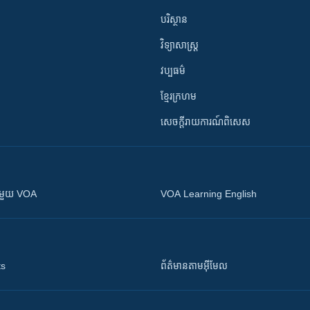
បរិស្ថាន
វិទ្យាសាស្រ្ត
វប្បធម៌
ខ្មែរក្រហម
សេចក្តីរាយការណ៍ពិសេស
ស​​ជាមួយ VOA
VOA Learning English
ts
ព័ត៌មាន​តាម​អ៊ីមែល