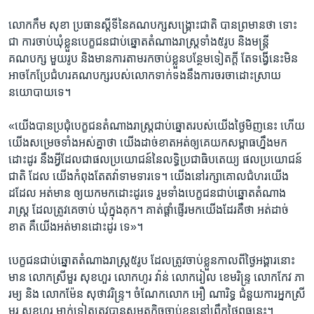
លោក​កឹម សុខា​ ប្រធាន​ស្តីទី​នៃ​គណបក្ស​សង្គ្រោះ​ជាតិ ​បាន​ព្រមាន​ថា​ ទោះ​
ជា​ ការ​ចាប់​ឃុំខ្លួន​បេក្ខជន​ជាប់ឆ្នោត​តំណាង​រាស្ត្រ​ទាំង​៥​រូប​ និង​មន្ត្រី​
គណបក្ស​ មួយ​រូប​ និង​មាន​ការ​តាម​រក​ចាប់​ខ្លួនបន្ថែម​ទៀត​ក្តី​ តែ​ទង្វើ​នេះ​មិន​
អាច​កែប្រែ​ជំហរ​គណបក្ស​របស់​លោក​ទាក់ទង​នឹង​ការ​ចរចា​ដោះស្រាយ​
នយោបាយ​ទេ។​
«យើង​បាន​ប្រជុំ​បេក្ខជន​តំណាងរាស្ត្រ​ជាប់ឆ្នោត​របស់​យើង​ថ្ងៃ​មិញ​នេះ ​ហើយ
យើង​សម្រេចទាំងអស់​គ្នា​ថា​ យើង​ដាច់ខាត​អត់​ឲ្យ​គេ​យក​សម្ពាធ​ហ្នឹង​មក​
ដោះដូរ​ នឹង​អ្វី​ដែល​ជា​ផល​ប្រយោជន៍​នៃ​លទ្ធិ​ប្រជាធិបតេយ្យ​ ផល​ប្រយោជន៍​
ជាតិ​ ដែល​ យើង​កំពុងតែ​តវ៉ា​ទាមទារ​ទេ។​ យើងនៅ​រក្សា​គោល​ជំហរ​យើង​
ដដែល​ អត់​មាន​ ឲ្យ​យក​មកដោះដូរ​ទេ ​រួមទាំង​បេក្ខជន​ជាប់ឆ្នោត​តំណាង​
រាស្ត្រ​ ដែល​ត្រូវ​គេ​ចាប់​ ឃុំ​ក្នុង​គុក។ ​គាត់ផ្តាំផ្ញើរ​មកយើង​ដែរ​គឺ​ថា​ អត់ដាច់​
ខាត​ គឺយើង​អត់​មាន​ដោះដូរ​ ទេ»។​
បេក្ខជន​ជាប់ឆ្នោត​តំណាងរាស្ត្រ​៥រូប ​ដែល​ត្រូវ​ចាប់​ខ្លួន​កាល​ពី​ថ្ងៃ​អង្គារ​នោះ​
មាន​ លោក​ស្រី​មួរ សុខហួរ​ លោក​ហូរ វ៉ាន់​ លោក​រៀល ​ខេមរិន្រ្ទ​ លោក​កែវ ភា
រម្យ​ និង លោក​ម៉ែន សុថាវរិន្រ្ទ។​ ចំណែកលោក​ អឿ ណារិទ្ធ​ ជំនួយ​ការ​អ្នក​ស្រី​
មួរ សុខហួរ​ ម្នាក់​ទៀត​ត្រូវ​បាន​សមត្ថកិច្ច​ចាប់​ខ្លួននៅ​ព្រឹក​ថ្ងៃ​ពុធ​នេះ។​