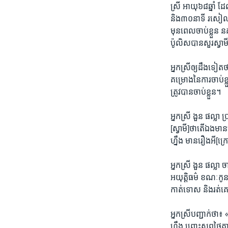
ស្រី ​អាយុ​៦៨​ឆ្នាំ ដ
និង​៣០នាទី រសៀលថ្ងៃ​
មុន​ពេល​ចាប់​ខ្លួន
ប៉ូលិស​បាន​សួរស្វាម
អ្នកស្រី​ឲ្យ​ដឹង​ទៀត​ថ
គម្រោង​នៃ​ការ​ចាប់​ខ្
ត្រូវ​បាន​ចាប់​ខ្លួន។
អ្នកស្រី ងួន ផល្លា ប្
[ស្វាមី]​ថា​តើ​ឯង​មា
ហ្នឹង មាន​រឿង​អី[ក្រៅ
អ្នកស្រី ងួន ផល្លា ចា
អយុត្តិធម៌ ខណៈ​កូនស្រ
កាត់​ទោស និង​រត់គេច​
អ្នកស្រី​បញ្ជាក់​ថា៖ «
ហ្នឹង ព្រោះ​សព្វ​ថ្ងៃ​