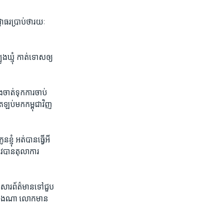
ាធរ​ប្រាប់​ថា​រយៈ​
ឃ្មុំ ​កាត់​ទោស​ឲ្យ​
​ចាត់​ទុក​ការចាប់​
រឡប់​មក​កម្ពុជា​វិញ​
ញុំ ​អត់​បាន​ធ្វើ​អី​
វ​បាន​តុលាការ​
នក​សារព័ត៌មាន​ទៅ​ជួប​
ា​យ៉ាងណា លោក​មាន​