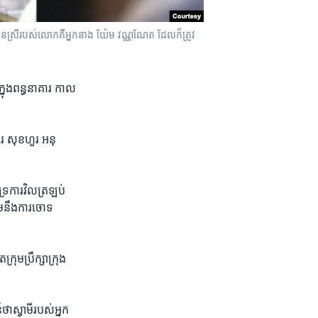
និង​កូនស្រី​របស់​លោកគឺ​អ្នកនាង យ៉ែម វណ្ណណែត ដែល​ក៏​​ត្រូវ​
ន​ក្នុង​ពន្ធនាគារ កាល​
ូរ សុខហួរ អនុ​
្រ​ការ​វិល​ត្រឡប់​
​នឹង​ការ​ចោទ​
រុម​ប្រឹក្សា​ក្រុង​
ថា​ស្វាមី​របស់​អ្នក