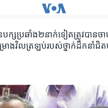
ក្ស​ប្រឆាំង​២​នាក់​ទៀត​ត្រូវបាន​ចាប់​
ោង​វិល​ត្រឡប់​​របស់​ថ្នាក់​ដឹកនាំ​ជិ