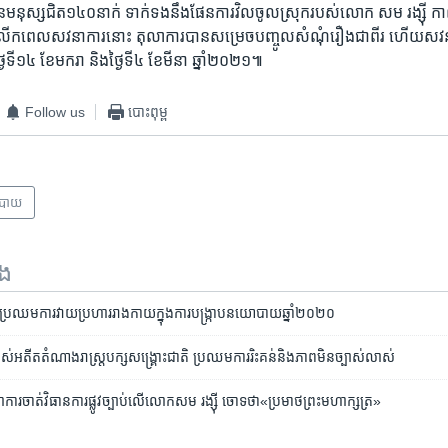
មនុស្ស​ជិត​១៤០​នាក់ ទាក់​ទង​នឹង​ផែន​ការ​វិល​ចូល​ស្រុក​របស់​លោក​ សម រង្ស៊ី កាល​ព
​លើក​ពេល​សវនាការ​នោះ​ តុលា​ការបាន​សម្រេច​បញ្ចូល​សំណុំ​រឿង​ជា​ពីរ ហើយ​សវនាក
្ងៃ​ទី​១៤ ខែ​មករា ​និង​ថ្ងៃ​ទី​៤ ​ខែ​មីនា ឆ្នាំ​២០២១៕
Follow us
បោះពុម្ព
បាយ
ទង
​ប្រឈម​ការ​វាយ​ប្រហារ​រាង​កាយ​ក្នុង​ការ​បង្រ្កាប​នយោបាយ​ឆ្នាំ​២០២០
របស់​អតីត​តំណាង​រាស្ត្រ​បក្ស​សង្គ្រោះ​ជាតិ ​ប្រឈម​ការ​រិះគន់​និង​ភាព​មិន​ច្បាស់​លាស់
ើ​តុលាការ​​ចាត់​វិធានការ​ផ្លូវ​ច្បាប់​លើ​លោក​សម រង្ស៊ី​ ចោទ​ថា​«ប្រមាថ​ព្រះ​មហាក្សត្រ»