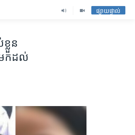
ផ្សាយផ្ទាល់
ខ្លួន
ត​មក​ដល់