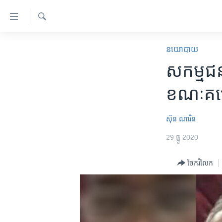
ភ្ជាប់​
ទៅ​
គេហទំព័រ​
ស្វែង​
កម្ពុជា
រក
នយោបាយ
ទាក់ទង
អន្តរជាតិ
សកម្មជន​ប
រំលង​
និង​
អាមេរិក
ខណៈ​គម្រ
ចូល​
ចិន
ទៅ​​
ទំព័រ​
ហេឡូវីអូអេ
ស៊ុន ណារិន
ព័ត៌មាន​​
កម្ពុជាច្នៃប្រតិដ្ឋ
29 ធ្នូ 2020
តែ​
ម្តង
ព្រឹត្តិការណ៍ព័ត៌មាន
ចែករំលែក
រំលង​
ទូរទស្សន៍ / វីដេអូ​
និង​
ចូល​
វិទ្យុ / ផតខាសថ៍
ទៅ​
កម្មវិធីទាំងអស់
ទំព័រ​