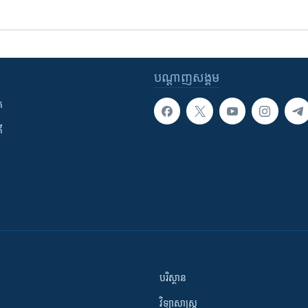
បណ្តាញ​សង្គម
ក
ី
បរិស្ថាន
វិទ្យាសាស្រ្ត