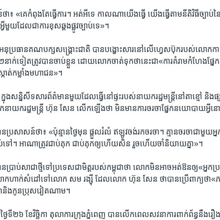
 «គេ​កំពុង​តែ​ធ្វើ​ការ។ អត់​អី​ទេ កាល​ណា​យើង​ធ្វើ យើង​ធ្វើ​តាម​នីតិវិធី​ច្បាប់​នៃ
អ្វី​មួយ​ដែល​ជា​ការ​ខុស​ឆ្គង​ផ្លូវ​ច្បាប់​ទេ»។
ប្រធាន​គណបក្ស​សង្រ្គោះ​ជាតិ បាន​បង្ហោះ​សារ​នៅ​លើ​ហ្វេសប៊ុក​របស់​លោក​កាល​ពី​ថ
់​ទៀត​ត្រូវ​បាន​ចាប់​ខ្លួន ដោយ​លោក​ចាត់​ទុក​ថា​នេះ​ជា​«​ការ​គំរាម​កំហែង​ផ្ន
ប់ស្កាត់​កម្លាំង​មហាជន»។
េះ ក្នុង​សន្និសីទ​សារព័ត៌មាន​មួយ​ដែល​ធ្វើ​នៅផ្ទះ​របស់​នាយករដ្ឋមន្រ្តី​នៅ​តា​ខ្មៅ និង​ផ្សា
ោក​នាយក​រដ្ឋមន្រ្តី ហ៊ុន សែន លើក​ឡើង​ថា ​មិន​មាន​ការ​ចរចា​ផ្នែក​នយោបាយ​អ្វី​ន
រសាសន៍​ថា៖ «ប៉ុន្មាន​ថ្ងៃ​មុន ផ្តួល​រំលំ ឥឡូវ​ចង់​រក​ចរចា​។ គ្មាន​ចរចា​ជាមួយ​អ្
់​ទៅ។ អាណា​ត្រូវ​ជាប់​គុក ជាប់​គុក​ឲ្យ​ហើយ​សិន រួច​ហើយ​ចាំ​និយាយ​គ្នា»។
ាប់​សា​ជា​ថ្មី​ទៅ​ប្រទេស​ជា​មិត្តរបស់​កម្ពុជាថា​ លោក​មិន​អាច​អត់​ឱន​ឲ្យ«អ្នក​ប្រ
ហាក់​សំដៅ​ទៅ​លោក សម រង្ស៊ី ដែល​លោក ហ៊ុន សែន ថា​បាន​ប្រើ​ពាក្យថា​«ភរិយា
​និង​កូន​ប្រុស​វៀតណាម។
​ថ្ងៃទី​២៦ ខែ​វិច្ឆិកា​ តុលាការ​ក្រុង​ភ្នំពេញ​ បាន​លើក​ពេល​សវនាការ​ពាក់ព័ន្ធ​នឹង​រឿង