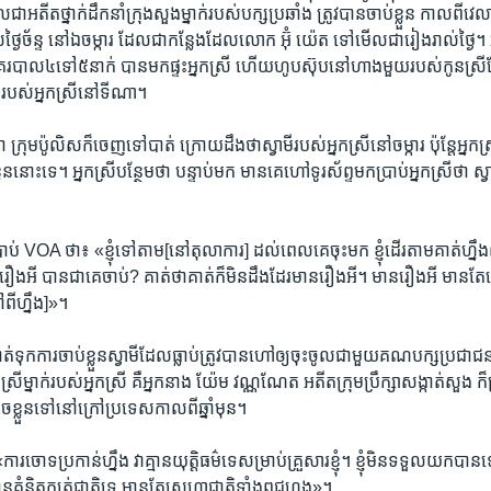
ែល​ជាអតីត​ថ្នាក់ដឹកនាំ​ក្រុង​សួង​ម្នាក់​របស់​បក្ស​ប្រឆាំង​ ត្រូវ​បាន​ចាប់​ខ្លួន ​កាល​ពី
ច័ន្ទ នៅ​ឯ​ចម្ការ ដែល​ជា​កន្លែង​ដែល​លោក​ អ៊ុំ យ៉េត ទៅ​មើល​ជា​រៀង​រាល់​ថ្ងៃ។ អ្ន
 នគរបាល៤ទៅ​៥នាក់ បាន​មក​ផ្ទះ​អ្នកស្រី ហើយ​ហូប​ស៊ុប​នៅ​ហាងមួយ​របស់​កូនស្រី​ក្
ីរបស់​អ្នកស្រី​នៅ​ទី​ណា។
ា​ ក្រុម​ប៉ូលិស​ក៏​ចេញ​ទៅ​បាត់ ក្រោយ​ដឹង​ថា​ស្វាមី​របស់​អ្នកស្រី​នៅ​ចម្ការ ប៉ុន្តែ​អ្នកស្
លួន​នោះ​ទេ​។ អ្នកស្រី​បន្ថែម​ថា ​បន្ទាប់​មក មាន​គេ​ហៅ​ទូរស័ព្ទ​មក​ប្រាប់​អ្នកស្រី​ថា ស
រាប់​ VOA​ ថា៖ «ខ្ញុំ​ទៅ​តាម[នៅ​តុលាការ] ដល់​ពេល​គេ​ចុះ​មក ខ្ញុំ​ដើរ​តាម​គាត់​ហ្នឹង​ណ
ន​រឿង​អី បាន​ជា​គេ​ចាប់? គាត់​ថា​គាត់​ក៏​មិន​ដឹង​ដែរ​មាន​រឿង​អី។ មាន​រឿង​អី មាន​តែ​គ
ពី​ហ្នឹង]​»។
ត់​ទុក​ការ​ចាប់​ខ្លួនស្វាមី​ដែល​ធ្លាប់​ត្រូវ​បាន​ហៅ​ឲ្យ​ចុះ​ចូល​ជាមួយ​គណបក្ស​ប្រជា​ជន
ី​ម្នាក់​របស់​អ្នកស្រី គឺ​អ្នកនាង យ៉ែម វណ្ណ​ណែត អតីត​ក្រុម​ប្រឹក្សា​សង្កាត់​សួង ក៏​
ខ្លួន​ទៅ​នៅ​ក្រៅ​ប្រទេស​កាល​ពី​ឆ្នាំ​មុន។
ការ​ចោទ​ប្រកាន់​ហ្នឹង វា​គ្មាន​យុត្តិធម៌​ទេ​សម្រាប់​គ្រួសារ​ខ្ញុំ។ ខ្ញុំ​មិន​ទទួលយក​បាន​
គ្មាន​គំនិត​ក្បត់​ជាតិ​ទេ មាន​តែ​ស្នេហា​ជាតិ​ទាំង​ពូជ​ហ្មង»។