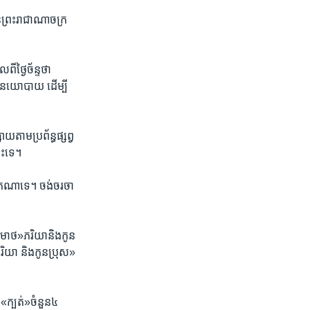
​ព្រះ​រាជា​ណាចក្រ​
្ងៃ​ច័ន្ទ​ថា ​
ែក​នយោបាយ ដើម្បី​
យ​តាម​ប្រព័ន្ធ​ផ្សព្វ​
ោះ​ទេ។
នក​ណា​ទេ។ ចង់​ចរចា​
មាថ​»​ភរិយា​និង​កូន​
​ និង​កូន​ប្រុស»​
«​ក្បត់»​ចំនួន៤​