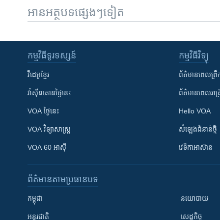
អានអត្ថបទផ្សេងៗទៀត
កម្មវិធី​ទូរទស្សន៍
កម្មវិធី​វិទ្យុ
វីដេអូ​ខ្មែរ
ព័ត៌មាន​ពេល​ព្រឹ
វ៉ាស៊ីនតោន​ថ្ងៃ​នេះ
ព័ត៌មាន​​ពេល​រាត្រ
VOA ថ្ងៃនេះ
Hello VOA
VOA ​វិទ្យាសាស្ត្រ
សំឡេង​ជំនាន់​ថ្មី
VOA 60 អាស៊ី
វេទិកា​អាស៊ាន
ព័ត៌មាន​តាមប្រធានបទ​
កម្ពុជា
នយោបាយ
អន្តរជាតិ
សេដ្ឋកិច្ច