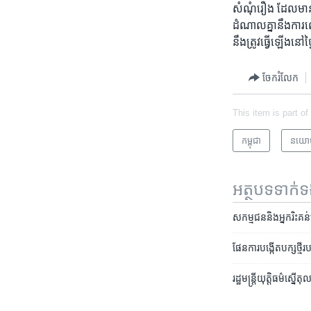
សំណុំ​រឿង ​ដែល​មាន​
ដំណាល​គ្នា​នឹង​ការ
នឹងត្រូវ​ធ្វើ​ឡើង​នៅ​ថ
ចែករំលែក
This item is part of
កម្ពុជា
នយោ
អត្ថបទ​ទាក់
សកម្មជន​និង​អ្នករិះគន់
ផែនការ​បង្កើត​បក្ស​ថ្មី​
រដ្ឋមន្រ្តី​យុត្តិធម៌​ស្ន