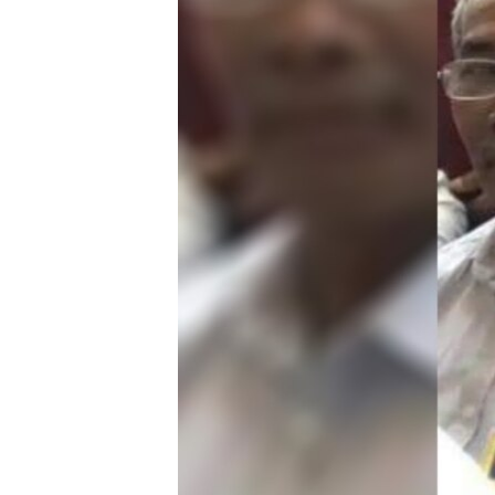
រចនា
សម្ព័ន្ធ​
រំលង​
និង​
ចូល​
ទៅ​
កាន់​
ទំព័រ​
ស្វែង​
រក