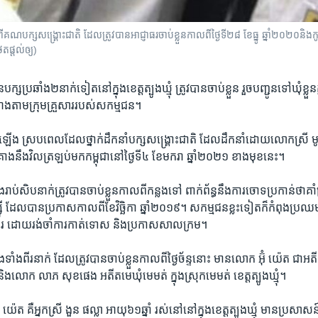
មក​ពី​គណបក្ស​សង្រ្គោះជាតិ ដែល​ត្រូវ​បាន​អាជ្ញាធរ​ចាប់ខ្លួន​កាល​ពី​ថ្ងៃ​ទី២៨ ខែ​ធ្នូ ឆ្នាំ​២០២០
ត​ផ្តល់ឲ្យ)
្ស​ប្រឆាំង​២​នាក់​ទៀត​នៅ​ក្នុង​ខេត្ត​ត្បូង​ឃ្មុំ ត្រូវ​បាន​ចាប់​ខ្លួន រួច​បញ្ជូន​ទៅ​ឃុំ​ខ្លួ
ើ​យោង​តាម​ក្រុម​គ្រួសារ​របស់​សកម្ម​ជន។
កើត​ឡើង ​ស្រប​ពេល​ដែល​ថ្នាក់​ដឹកនាំ​បក្ស​សង្គ្រោះជាតិ ដែល​ដឹកនាំ​ដោយ​លោកស្រី ម
ង​នឹង​វិល​ត្រឡប់​មក​កម្ពុជា​នៅ​ថ្ងៃ​ទី​៤ ខែ​មករា ឆ្នាំ​២០២១​ ខាង​មុខនេះ។
រាប់​សិប​នាក់​ត្រូវ​បាន​ចាប់​ខ្លួន​កាល​ពី​កន្លង​ទៅ ពាក់ព័ន្ធ​នឹង​ការ​ចោទ​ប្រកាន់​ថា​គាំទ
 ដែល​បាន​ប្រកាស​កាល​ពីខែ​វិច្ឆិកា ឆ្នាំ​២០១៩។ សកម្មជន​ខ្លះ​ទៀត​ក៏កំពុង​ប្រឈម
ការ ដោយ​រង់​ចាំ​ការ​កាត់​ទោស និង​ប្រកាស​សាលក្រម។
ទាំង​ពីរនាក់ ដែល​ត្រូវ​បាន​ចាប់​ខ្លួន​កាល​ពី​ថ្ងៃ​ច័ន្ទ​នោះ មានលោក អ៊ុំ យ៉េត ជា​អតីត​ក្
មុំ និង​លោក លាភ សុខ​ផេង អតីត​មេឃុំ​មេ​មត់ ក្នុង​ស្រុក​មេមត់ ខេត្ត​ត្បូង​ឃ្មុំ។
៉េត គឺ​អ្នកស្រី ងួន ផល្លា អាយុ​៦១​ឆ្នាំ រស់​នៅ​នៅ​ក្នុង​ខេត្ត​ត្បូងឃ្មុំ មាន​ប្រសាសន៍​