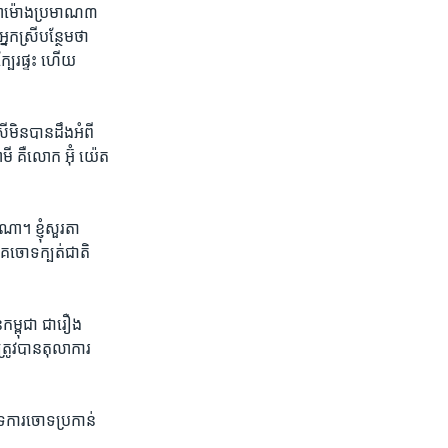
​វេលាម៉ោង​ប្រមាណ​៣​
កស្រី​បន្ថែម​ថា ​
បែរ​ផ្ទះ ហើយ​
រី​មិន​បានដឹង​អំពី​
្វាមី គឺលោក អ៊ុំ យ៉េត
ា។ ខ្ញុំ​សួរ​តា​
េ​ចោទ​ក្បត់​ជាតិ​
​កម្ពុជា ជា​រឿង​
ត្រូវ​បាន​តុលាការ​
ទេ​ការ​ចោទ​ប្រកាន់​