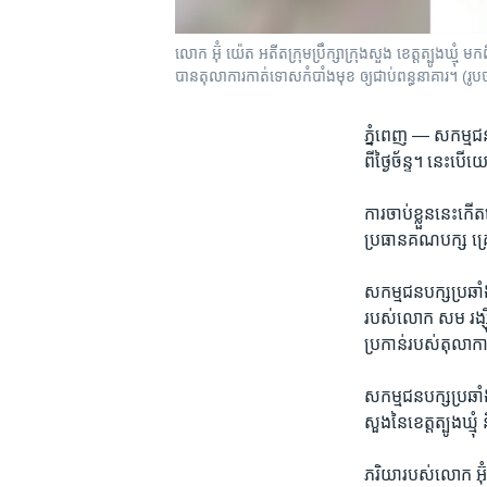
លោក អ៊ុំ យ៉េត អតីត​ក្រុមប្រឹក្សា​ក្រុង​សួង ខេត្ត​ត្បូងឃ្មុំ 
បាន​តុលាការ​កាត់ទោស​កំបាំង​មុខ ឲ្យ​ជាប់​ពន្ធនាគារ។ (រូបថ
ភ្នំពេញ —
សកម្មជន​បក
ពី​ថ្ងៃ​ច័ន្ទ។ នេះ​ប
ការ​ចាប់​ខ្លួន​នេះ​
ប្រធាន​គណ​បក្ស គ្រោ
សកម្មជន​បក្ស​ប្រឆាំង​
របស់​លោក សម រង្ស៊ី
ប្រកាន់​របស់​តុលា​
សកម្មជន​បក្ស​ប្រឆាំង​
សួង​នៃ​ខេត្ត​ត្បូង​ឃ្
ភរិយា​របស់​លោក អ៊ុំ យ