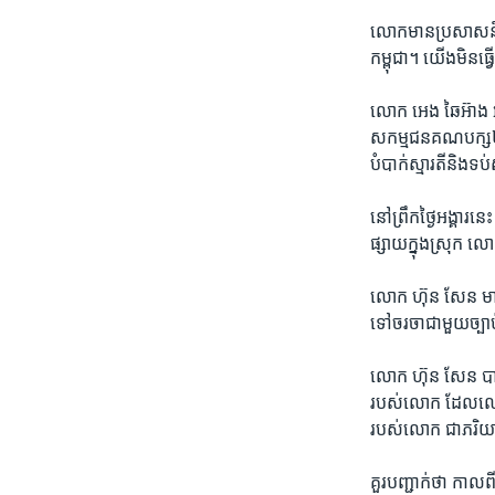
លោក​មាន​ប្រសាសន៍​ថា៖
កម្ពុជា។ យើង​មិន​ធ្វើ​
លោក អេង ឆៃអ៊ាង អនុ​
សកម្មជន​គណបក្ស​២នាក
បំបាក់​ស្មារតី​និង​ទ
នៅ​ព្រឹក​ថ្ងៃ​អង្គារ​ន
ផ្សាយ​ក្នុង​ស្រុក ល
លោក ហ៊ុន សែន មាន​ប្
ទៅ​ចរចា​ជាមួយ​ច្បាប
លោក ហ៊ុន សែន បាន​ប្រ
របស់​លោក ដែល​លោក​
របស់​លោក ជា​ភរិយា
គួរ​បញ្ជាក់​ថា កាល​ពី