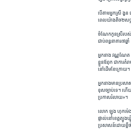
បើ​តាម​អ្នកស្រី ងួន ផ
ពេល​យ៉ាង​តិច​២​សប្
ចំណែក​កូនស្រី​របស់​ល
ជាប់​ពន្ធនាគារ​៧​ឆ្នា
អ្នកនាង វណ្ណណែត ដែល​
ខ្លួន​ឪពុក ជាការ​គំរ
នៅ​ដើម​ខែ​ក្រោយ។
អ្នកនាង​មាន​ប្រសាសន៍​ថ
ខុស​ច្បាប់​ទេ។ ហើយ​
ប្រកាស​រំលាយ»។
លោក ឡុង ហុកម៉េង អ្នក​
ផ្ទាល់​នៅ​ខេត្ត​ត្ប
ប្រសាសន៍​ដោយ​ខ្លី​ថា​