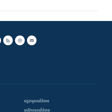
អក្ខរកម្មសារព័ត៌មាន
សេរីភាពសារព័ត៌មាន