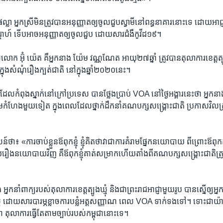
ល្លា អ្នកស្រី​មិន​ត្រូវ​បាន​អនុញ្ញាត​ឲ្យ​ចូល​ជួបស្វាមី​នៅ​ពន្ធនាគារ​នោះ​ទេ ដោយ​អាជ្ញ
តាហ៍ ទើប​អាចអនុញ្ញាត​ឲ្យចូល​ជួប ដោយសារ​ជំងឺ​កូវីដ​១៩។
ោក អ៊ុំ យ៉េត គឺ​អ្នកនាង យ៉ែម វណ្ណ​ណែត អាយុ​២៧​ឆ្នាំ ​ត្រូវ​បាន​តុលាការ​ខេត្ត​ត្បូង​
ំ ក្នុង​សំណុំ​រឿង​ក្បត់​ជាតិ នៅ​ក្នុង​ឆ្នាំ​២០២០នេះ។
កំពុង​ស្នាក់​នៅ​ក្រៅ​ប្រទេស បាន​ថ្លែង​ប្រាប់ ​VOA​ នៅ​ថ្ងៃ​អង្គារ​នេះ​ថា អ្នក​នាង
ាម​កំហែង​មួយ​ទៀត ក្នុង​ពេល​ដែល​ថ្នាក់​ដឹកនាំ​គណបក្ស​សង្រ្គោះ​ជាតិ​ ប្រកាស​វិល​ត្
ា៖ «ការ​ចាប់​ខ្លួន​ឪពុក​ខ្ញុំ ខ្ញុំ​គិត​ថា​វា​ជា​ការ​គំរាម​ផ្នែក​នយោបាយ ពី​ព្រោះ​ឪពុក​កូន​ខ្
រឿង​នយោ​បាយ​វិញ គឺ​ឪពុក​ខ្ញុំគាត់​សម្រាក​ហើយ​តាំង​ពី​គណបក្ស​សង្រ្គោះ​ជាតិ​ត្រូ
នាំពាក្យ​របស់​តុលាការ​ខេត្ត​ត្បូង​ឃ្មុំ និង​ជា​ព្រះរាជអាជ្ញា​មួយ​រូប បាន​ស្នើ​ឲ្យ​អ្
ូង​ឃ្មុំ ដោយ​សារ​បារម្ភ​ខ្លាចការ​បន្លំ​អត្តសញ្ញាណ ពេល​ VOA​ ទាក់​ទង​ទៅ។ ទោះ​ជ
 តុលាការ​ធ្វើ​តែ​តាម​ច្បាប់​របស់​កម្ពុជា​នោះ​ទេ​។