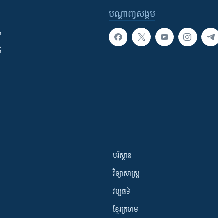
បណ្តាញ​សង្គម
ក
ី
បរិស្ថាន
វិទ្យាសាស្រ្ត
វប្បធម៌
ខ្មែរក្រហម