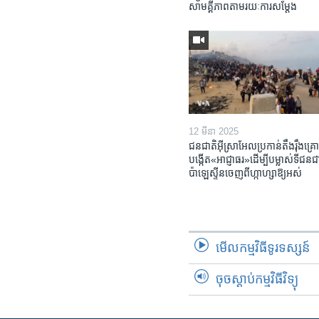
សាមគ្គីភាព​តាម​រយៈ​ការសម្តែង
12 មីនា 2025
ជនជាតិ​អ៊ីស្រាអែល​ប្រកាន់​តឹងរ៉ឹង​គ្រោ
បង្កើត​«អាជ្ញាធរ‍»​ដើម្បី​បម្លាស់​ទី​ជនជា
ប៉ាឡេស្ទីន​ចេញពី​ហ្កាហ្សា​ឱ្យ​អស់
មើល​កម្មវិធី​ទូរទស្សន៍
ចុចស្តាប់កម្មវិធីវិទ្យុ