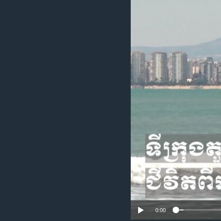
រចនា
សម្ព័ន្ធ​
រំលង​
និង​
ចូល​
ទៅ​
កាន់​
ទំព័រ​
ស្វែង​
រក
0:00