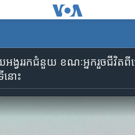
យ​អង្វរ​រក​ជំនួយ​ ខណៈ​អ្នក​រួច​ជីវិត​ពី
ទី​នោះ