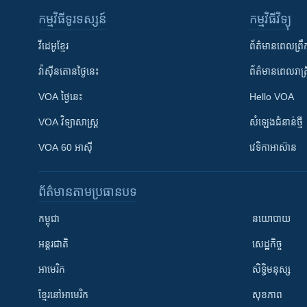
កម្មវិធី​ទូរទស្សន៍
កម្មវិធី​វិទ្យុ
វីដេអូ​ខ្មែរ
ព័ត៌មាន​ពេល​ព្រឹ
វ៉ាស៊ីនតោន​ថ្ងៃ​នេះ
ព័ត៌មាន​​ពេល​រាត្រ
VOA ថ្ងៃនេះ
Hello VOA
VOA ​វិទ្យាសាស្ត្រ
សំឡេង​ជំនាន់​ថ្មី
VOA 60 អាស៊ី
វេទិកា​អាស៊ាន
ព័ត៌មាន​តាមប្រធានបទ​
កម្ពុជា
នយោបាយ
អន្តរជាតិ
សេដ្ឋកិច្ច
អាមេរិក
សិទ្ធិមនុស្ស
ខ្មែរ​នៅអាមេរិក
សុខភាព