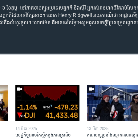
ៃទី​ ៦ ​ខែកុម្ភៈ ​នៅ​ភាគ​ខាង​ត្បូង​ប្រទេស​តួកគី​ និង​ស៊ីរី​ អ្នក​រស់រាន​មាន​ជីវិត​រាប់សែ
រទេស​តួកគី​ដែល​នៅ​ក្បែរខាង។ លោក​ Henry Ridgwell​ រាយការណ៍​ថា​ អាជ្ញាធរ​ទីក្រ
់ទល់​នឹង​លំហូរ​ចូល។ លោក​ម៉ែន គឹមសេង​នៃ​វីអូអេ​សូម​ជូន​សេចក្តី​ប្រែសម្រួល​ដូច
14 មីនា 2025
13 មីនា 2025
សេដ្ឋកិច្ច​អាមេរិក​ស្ថិត​ក្នុង​ភាពស្រពិច
គណបក្ស​ប្រឆាំង​ឈ្នះ​ការបោះឆ្នោ