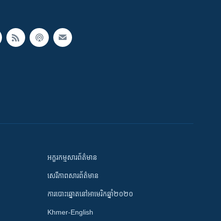
អក្ខរកម្មសារព័ត៌មាន
សេរីភាពសារព័ត៌មាន
ការបោះឆ្នោតនៅអាមេរិកឆ្នាំ២០២០
Khmer-English