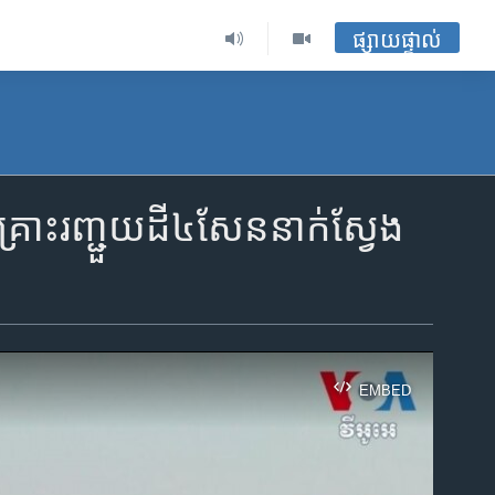
ផ្សាយផ្ទាល់
​គ្រោះ​រញ្ជួយ​ដី​៤សែន​នាក់​ស្វែង​
EMBED