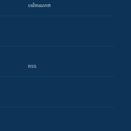
បទវិចារណកថា
RSS