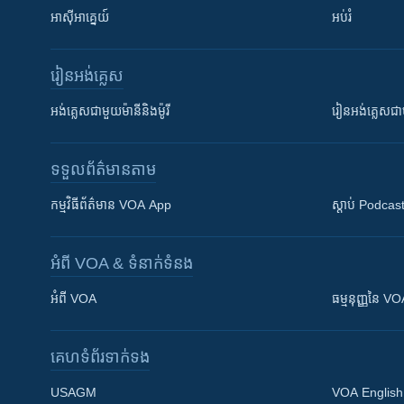
អាស៊ីអាគ្នេយ៍
អប់រំ
រៀន​​អង់គ្លេស
អង់គ្លេស​ជាមួយ​ម៉ានី​និង​ម៉ូរី
រៀន​​​​​​អង់គ្លេ
ទទួល​ព័ត៌មាន​តាម
កម្មវិធី​ព័ត៌មាន VOA App
ស្តាប់ Podcas
អំពី​ VOA & ទំនាក់ទំនង
អំពី​ VOA
ធម្មនុញ្ញ​នៃ V
គេហទំព័រ​​ទាក់ទង
USAGM
VOA English