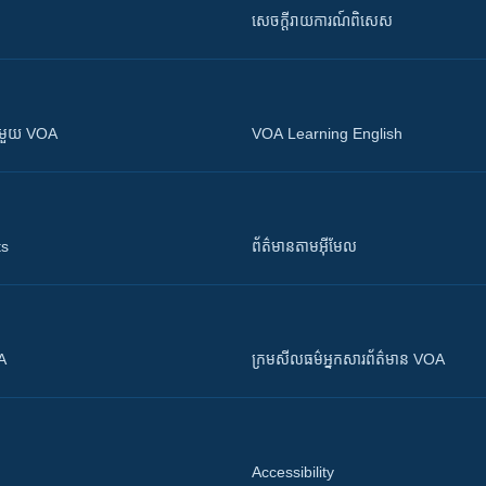
សេចក្តីរាយការណ៍ពិសេស
ស​​ជាមួយ VOA
VOA Learning English
ts
ព័ត៌មាន​តាម​អ៊ីមែល
OA
ក្រម​​​សីលធម៌​​​អ្នក​​​សារព័ត៌មាន VOA
Accessibility