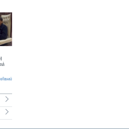
ទៅ
កាត់
ូ​ទាំង​អស់