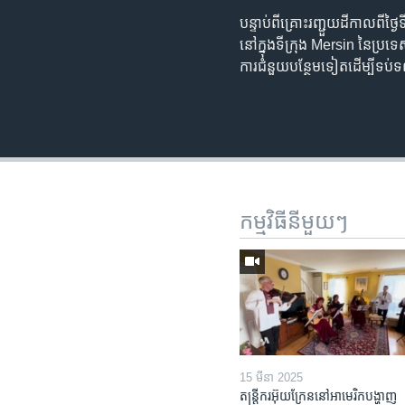
បន្ទាប់ពី​គ្រោះ​រញ្ជួយ​ដី​កាលពី​ថ្ង
នៅក្នុង​ទីក្រុង​ Mersin​ នៃ​ប្
ការ​ជំនួយ​បន្ថែម​ទៀត​ដើម្បី​ទប
កម្មវិធី​នីមួយៗ
15 មីនា 2025
តន្ត្រីករ​អ៊ុយក្រែន​នៅ​អាមេរិក​បង្ហាញ​