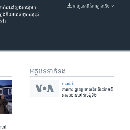
ទាញ​យក​ពី​តំណភ្ជាប់​ដើម
ន​នាក់​បាន​ស្វែងរក​ជម្រក​
EMBED
ុង​និយាយ​ថា​ពួកគេ​ត្រូវ
តទៅ៖
អត្ថបទ​ទាក់ទង
អន្តរជាតិ
ការបោះឆ្នោត​ប្រធានាធិបតី​នៅ​តួកគី​
អាច​ឈាន​ទៅ​ដល់​ជុំទី២
ត​នៅ