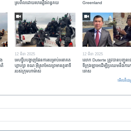
ស្រពិល​ដោយសារ​រឿង​ពន្ធគយ
Greenland
12 មីនា 2025
12 មីនា 2025
ង​
អេហ្ស៊ីប​បង្ហាញ​ផែនការ​សម្រាប់​អនាគត​
លោក Duterte ត្រូវ​បាន​បញ្ជូន
តិ​
ហ្កាហ្សា ខណៈ​អ៊ីស្រាអែល​ព្រមាន​តួនាទី​
ទីក្រុងឡាអេ​ដើម្បី​ប្រឈម​នឹង​ការ
របស់​ក្រុម​ហាម៉ាស់
ទោស
មើល​វីដេអ