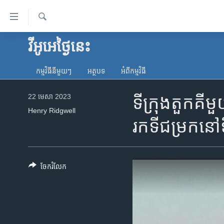
ភ្ជាប់​
ទៅ​
គេហទំព័រ​
ស្វែង​
វីអូអេថ្ងៃនេះ
កម្ពុជា
រក
ទាក់ទង
អន្តរជាតិ
រំលង​
កម្មវិធី​នីមួយៗ
អត្ថបទ​
អំពី​កម្មវិធី​
និង​
អាមេរិក
ចូល​
22 មេសា 2023
ទីក្រុង​តួកគី​មួ
ចិន
ទៅ​​
Henry Ridgwell
ទំព័រ​
ហេឡូវីអូអេ
រក​ទីជម្រក​នៅ​
ព័ត៌មាន​​
កម្ពុជាច្នៃប្រតិដ្ឋ
តែ​
ម្តង
ព្រឹត្តិការណ៍ព័ត៌មាន
រំលង​
ចែករំលែក
ទូរទស្សន៍ / វីដេអូ​
និង​
ចូល​
វិទ្យុ / ផតខាសថ៍
ទៅ​
កម្មវិធីទាំងអស់
ទំព័រ​