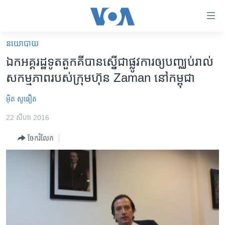
ភ្ជាប់​
ទៅ​
គេហទំព័រ​
នយោបាយ
កម្ពុជា
ទាក់ទង
ឯកអគ្គរដ្ឋទូតតួកគីបានស្នើជាផ្លូវការឲ្យបញ្ឈប់រាល់
រំលង​
អន្តរជាតិ
សកម្មភាពរបស់ក្រុមហ៊ុន Zaman នៅកម្ពុជា
និង​
អាមេរិក
ចូល​
អ៊ិត សូធឿត
ទៅ​​
ចិន
ទំព័រ​
22 សីហា 2016
ហេឡូវីអូអេ
ព័ត៌មាន​​
ចែករំលែក
តែ​
កម្ពុជាច្នៃប្រតិដ្ឋ
ម្តង
ព្រឹត្តិការណ៍ព័ត៌មាន
រំលង​
និង​
ទូរទស្សន៍ / វីដេអូ​
ចូល​
វិទ្យុ / ផតខាសថ៍
ទៅ​
ទំព័រ​
កម្មវិធីទាំងអស់