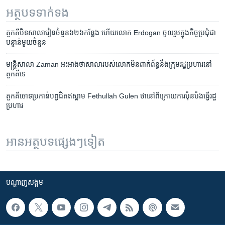
អត្ថបទ​ទាក់ទង
តួកគី​បិទ​សាលារៀន​ចំនួន​៦២៦​កន្លែង ហើយ​លោក Erdogan ចូលរួម​ក្នុង​កិច្ចប្រជុំ​ជា​
បន្ទាន់​មួយ​ចំនួន
មន្ត្រី​សាលា Zaman អះអាង​ថា​សាលា​របស់​លោក​មិន​ពាក់ព័ន្ធ​នឹង​ក្រុម​រដ្ឋប្រហារ​នៅ​
តួកគីទេ
តួកគី​ចោទ​ប្រកាន់​បព្វជិត​ឥស្លាម​ Fethullah Gulen​ ថា​នៅ​ពី​ក្រោយ​ការ​ប៉ុន​ប៉ង​ធ្វើ​រដ្ឋ​
ប្រហារ
អានអត្ថបទផ្សេងៗទៀត
បណ្តាញ​សង្គម