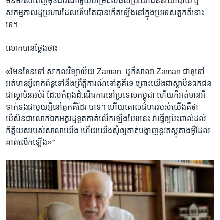
មិនមាន​បំពេញ​មុខងារ​ណាមួយ​បម្រើ​ដល់​ផល​ប្រយោជន៍​នយោបាយ​ ឬ​
សកម្មភាព​រដ្ឋ​ប្រហារ​ដែល​ទើប​តែ​បាន​កើត​ឡើង​នៅ​ក្នុង​ប្រទេស​តួកគី​នោះ​
ទេ។
លោក​បាន​ថ្លែង​ថា៖​
«មែន​ទែន​ទៅ​ សាកលវិទ្យាល័យ​ Zaman ​ ​ឬ​ក៏​សាលា​ Zaman ​ជាទូទៅ​
អត់​មាន​អ្វី​ពាក់​ព័ន្ធ​ទៅ​នឹង​ព្រឹត្តិការណ៍​នៅ​តួគី​ទេ​ ព្រោះ​យើង​ជា​ស្ថាប័ន​ឯកជន​
ជា​ស្ថាប័ន​អប់រំ ​ដែល​កំពុង​ដំណើរការ​នៅ​ប្រទេស​កម្ពុជា​ ហើយ​ក៏​អត់​មាន​អី​
ទាក់ទង​ជាមួយ​អ្វី​នៅ​តួកគី​ដែរ​ បាទ។​ ហើយ​គោល​ជំហរ​របស់​យើង​គឺ​ថា ​
បើសិន​ជា​លោក​ឯក​អគ្គរដ្ឋ​ទូត​គាត់​លើក​ឡើង​បែប​នេះ​ វា​ធ្វើ​ឲ្យ​ប៉ះពាល់​ដល់​
កិត្តិយស​របស់​សាលា​យើង​ ហើយ​យើង​សុំ​ឲ្យ​គាត់​បង្ហាញ​នូវ​ភស្តុតាង​អ្វី​ដែល​
គាត់​លើក​ឡើង»។​