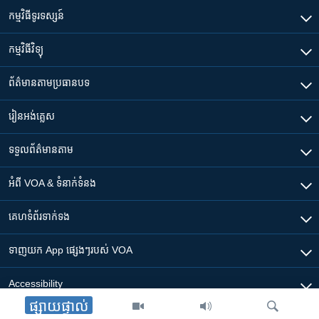
កម្មវិធី​ទូរទស្សន៍
កម្មវិធី​វិទ្យុ
ព័ត៌មាន​តាមប្រធានបទ​
រៀន​​អង់គ្លេស
ទទួល​ព័ត៌មាន​តាម
អំពី​ VOA & ទំនាក់ទំនង
គេហទំព័រ​​ទាក់ទង
ទាញយក​ App ផ្សេងៗ​របស់​ VOA
Accessibility
ផ្សាយផ្ទាល់