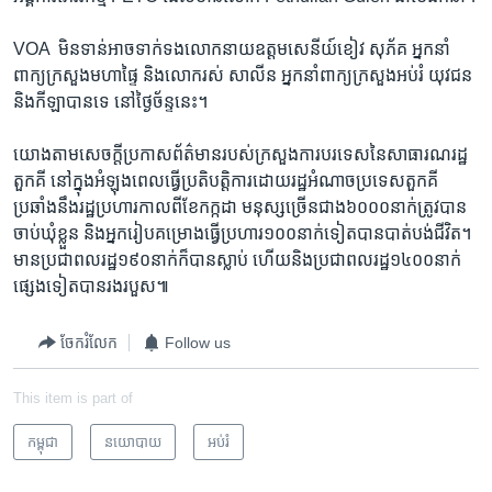
VOA ​ មិន​ទាន់​អាច​ទាក់​ទង​លោក​នាយ​ឧត្តមសេនីយ៍​ខៀវ​ សុភ័គ​ អ្នក​នាំ
ពាក្យ​ក្រសួង​មហា​ផ្ទៃ​ និង​លោក​រស់ សាលីន ​អ្នក​នាំ​ពាក្យ​ក្រសួង​អប់រំ​ យុវជន​
និង​កីឡា​បាន​ទេ​ នៅ​ថ្ងៃ​ច័ន្ទ​នេះ។​
យោង​តាម​សេចក្តី​ប្រកាស​ព័ត៌មាន​របស់​ក្រសួង​ការ​បរទេស​នៃ​សាធារណរដ្ឋ​
តួកគី​ នៅ​ក្នុង​អំឡុង​ពេល​ធ្វើ​ប្រតិបតិ្តការ​ដោយ​រដ្ឋ​អំណាច​ប្រទេស​តួកគី​
ប្រឆាំង​នឹង​រដ្ឋ​ប្រហារ​កាល​ពី​ខែ​កក្កដា​ មនុស្ស​ច្រើន​ជាង​៦០០០​នាក់​ត្រូវ​បាន​
ចាប់​ឃុំខ្លួន​ និង​អ្នក​រៀប​គម្រោង​ធ្វើ​ប្រហារ​១០០​នាក់​ទៀត​បាន​បាត់បង់​ជីវិត។ ​
មាន​ប្រជា​ពលរដ្ឋ​១៩០​នាក់​ក៏​បាន​ស្លាប់​ ហើយ​និង​ប្រជា​ពលរដ្ឋ​១៤០០​នាក់​
ផ្សេង​ទៀត​បាន​រង​របួស៕
ចែករំលែក
Follow us
This item is part of
កម្ពុជា
នយោបាយ
អប់រំ