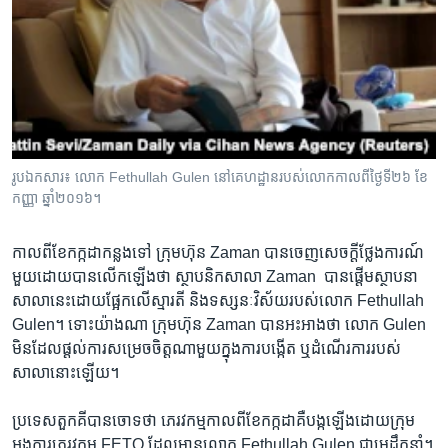
រូបឯកសារ៖ លោក Fethullah Gulen នៅគេហដ្ឋានរបស់លោកកាលពីថ្ងៃទី២៦ ខែ
កញ្ញា ឆ្នាំ២០១៦។
កាល​ពី​ខែកក្កដា​កន្លង​ទៅ ​ក្រុមហ៊ុន​ Zaman ​បាន​ចេញ​សេចក្ដី​ថ្លែង​ការណ៍​
មួយ​ដោយ​បាន​លើក​ឡើង​ថា ​ស្ថាបនិក​សាលា​ Zaman ​ បាន​ផ្ដើម​ស្ថាបនា​
សាលា​នេះ​ដោយ​ផ្អែក​លើ​ស្មារតី​ និង​ទស្សនៈ​វិស័យ​របស់​លោក​ Fethullah
Gulen។​ ទោះយ៉ាងណា ​ក្រុមហ៊ុន​ Zaman ​បាន​អះអាង​ថា ​លោក​ Gulen ​
មិន​ដែល​ផ្ដល់​ការ​សម្រេច​ចិត្ត​ណាមួយ​ក្នុង​ការ​បង្កើត ​ឬ​ដំណើរ​ការ​របស់​
សាលា​នោះ​ឡើយ។​
ប្រទេស​តួកគី​បាន​ចោទ​ថា ​ភេរវកម្ម​កាល​ពី​ខែ​កក្កដា​គឺ​បង្ក​ឡើង​ដោយ​ក្រុម​
អង្គការ​ភេរវ​កម្ម​ FETO ​ដែល​មាន​លោក​ Fethullah Gulen ​ជា​មេដឹក​នាំ។​