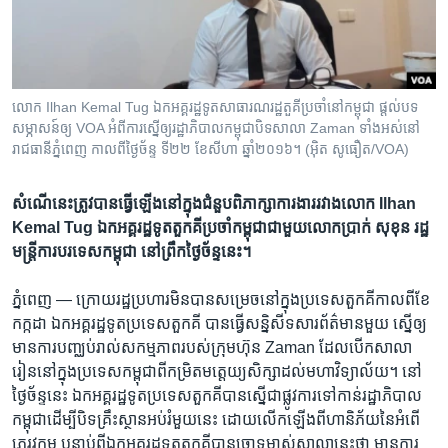
រចនា
សម្ព័ន្ធ​
Khmer English
រំលង​
និង​
បណ្តាញ​សង្គម
ចូល​
លោក Ilhan Kemal Tug ឯកអគ្គរដ្ឋទូតសាធារណរដ្ឋតួគីប្រចាំនៅកម្ពុជា ផ្តល់បទ
ទៅ​
សម្ភាសន៍ឲ្យ VOA អំពីការស្នើឲ្យរដ្ឋាភិបាលកម្ពុជាបិទសាលា Zaman ទាំងអស់នៅ
កាន់​
រាជធានីភ្នំពេញ កាលពីថ្ងៃច័ន្ទ ទី២២ ខែសីហា ឆ្នាំ២០១៦។ (អ៊ិត សូធឿត/VOA)
ទំព័រ​
ភាសា
ស្វែង​
សំណើនេះត្រូវបានធ្វើឡើងនៅក្នុងជំនួបពិភាក្សាការងាររវាងលោក Ilhan
រក
Kemal Tug ឯកអគ្គរដ្ឋទូតតួកគីប្រចាំកម្ពុជាជាមួយលោកប្រាក់ សុខុន រដ្ឋ
មន្ត្រីការបរទេសកម្ពុជា នៅព្រឹកថ្ងៃច័ន្ទនេះ។
ភ្នំពេញ —
ក្រោយ​រដ្ឋប្រហារ​មិន​បាន​សម្រេច​នៅ​ក្នុង​ប្រទេស​តួកគី​កាល​ពី​ខែ​
កក្កដា​ ឯក​អគ្គ​រដ្ឋទូត​ប្រទេស​តួកគី​ បាន​ធ្វើ​សន្និសីទ​សារព័ត៌មាន​មួយ ស្នើ​ឲ្យ​
មាន​ការ​បញ្ឈប់​រាល់​សកម្មភាព​របស់​ក្រុមហ៊ុន​ Zaman​ ដែល​បើក​សាលា
រៀននៅ​ក្នុង​ប្រទេស​កម្ពុជា​ពី​កម្រិត​មត្តេយ្យ​សិក្សា​ដល់​មហាវិទ្យាល័យ។ នៅ​
ថ្ងៃ​ច័ន្ទ​នេះ ឯក​អគ្គ​រដ្ឋទូត​ប្រទេស​តួកគី​បាន​ស្នើ​ជាផ្លូវ​ការ​ទៅ​កាន់​រដ្ឋាភិបាល​
កម្ពុជា​ដើម្បី​បិទ​គ្រឹះស្ថាន​អប់រំ​មួយ​នេះ ​ដោយ​លើកឡើង​ពី​ហានិភ័យ​នៃ​អំពើ​
ភេរវកម្ម បន្ទាប់​ពី​ឯកអគ្គរដ្ឋទូត​តួកគី​បាន​ចោទ​ម្ចាស់​សាលា​នេះ​ថា​ មាន​ការ​