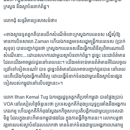
ក្រសួង ​និង​ស្ថាប័ន​ពាក់ព័ន្ធ។​
លោក​ជុំ សន្ទរី​មាន​ប្រសាសន៍​ថា៖​
«ខាង​ស្ថានទូត​តួកគី​បាន​លើក​សំណើ​ចំពោះ​ក្រសួង​ការ​បរទេស ​ស្នើ​សុំ​ឱ្យ​
មាន​ការ​បិទ​សាលា​ Zaman ​ហើយ​ឯកឧត្ដម​ទេស​រដ្ឋមន្ត្រី​ការ​បរទេស​ (ប្រាក់
សុខុន) ​បាន​បញ្ជាក់​ជូន​ថា ​ក្រសួង​ការ​បរទេស​នឹង​ធ្វើ​ការ​ពិនិត្យ​ពិចារណា​លើ​
សំណើ​នោះ​....ដោយ​សហការ​ជាមួយ​ស្ថាប័ន​ពាក់ព័ន្ធ។ ​ដូច្នេះ ​នេះ​ជា​ព័ត៌មាន​
ដែល​យើង​អាច​ផ្ដល់​ជូន​នៅ​ពេល​នេះ។​ យើង​អត់​ទាន់​មាន​ព័ត៌មាន​អី​ដែល​ចូល​
ជ្រៅ​ទៅ​ទៀត​ទេ​ណា៎! ​បាទ​ ដូច្នេះ​ព័ត៌មាន​ដែល​អាច​បញ្ជាក់​ជូន​បាន ​នៅ​ពេល​
នេះ​គឺ​យើង​កំពុង​ធ្វើ​ការ​ពិនិត្យ​ ដោយ​ធ្វើ​ទំនាក់​ទំនង​ជាមួយ​នឹង​ស្ថាប័ន​ផ្សេង​
ទៀត​របស់​កម្ពុជា​នៅ​លើ​បញ្ហា​នេះ»។​
លោក Ilhan Kemal Tug ​ឯកអគ្គរដ្ឋទូត​តួកគី​ប្រចាំ​កម្ពុជា​ បាន​ថ្លែង​ប្រាប់​
VOA នៅ​រសៀល​ថ្ងៃ​ច័ន្ទ​នេះ​ថា ​ប្រទេស​តួកគី​កំពុង​ប្រយុទ្ធ​ប្រឆាំង​នឹង​អង្គការ​
ភេវរកម្ម​ ហើយ​តួកគី​ក៏​កំពុង​ស្វែងរក​កិច្ច​សហ​ប្រតិបត្តិការ​ជាមួយ​ប្រទេស​ជា
មិត្ត​ ដែល​ក្នុង​នោះ​ក៏​មាន​កម្ពុជា​ផង​ដែរ ​ក្នុង​ការ​ធ្វើ​កិច្ចការ​នេះ។ ​លោក​បន្ត​ថា ​
វត្តមាន​របស់​ស្ថាប័ន​ដែល​លោក​ថា​ មាន​ទំនាក់​ទំនង​ជាមួយ​អង្គភាព​ភេរវកម្ម​