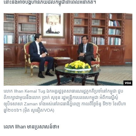
នោះ​នឹង​អាច​បង្ក​ហានិភ័យ​ដល់​កម្ពុជា​នា​ពេល​អនាគត។​
លោក Ilhan Kemal Tug ឯកអគ្គរដ្ឋទូតសាធារណរដ្ឋតួកគីប្រចាំនៅកម្ពុជា ជួប
ពិភាក្សាជាមួយនឹងលោក ប្រាក់ សុខុន រដ្ឋមន្ត្រីការបរទេសកម្ពុជា អំពីការស្នីសុំ
ឲ្យបិទសាសា Zaman ទាំងអស់នៅរាជធានីភ្នំពេញ កាលពីថ្ងៃច័ន្ទ ទី២២ ខែសីហា
ឆ្នាំ២០១៦។ (អ៊ិត សូធឿត/VOA)
លោក ​Ilhan ​មាន​ប្រសាសន៍​ថា៖​