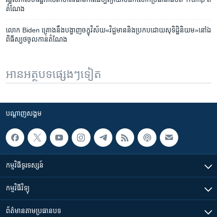
តំណែង
លោក Biden គ្រោង​នឹង​បង្ហាញ​ចក្ខុវិស័យ​«វិជ្ជមាន​​និង​ប្រកប​ដោយ​សុទិដ្ឋិនិយម»​នៅ​ឯ​
ពិធី​ស្បថ​ចូល​កាន់​តំណែង
អានអត្ថបទផ្សេងៗទៀត
បណ្តាញ​សង្គម
កម្មវិធី​ទូរទស្សន៍
កម្មវិធី​វិទ្យុ
ព័ត៌មាន​តាមប្រធានបទ​