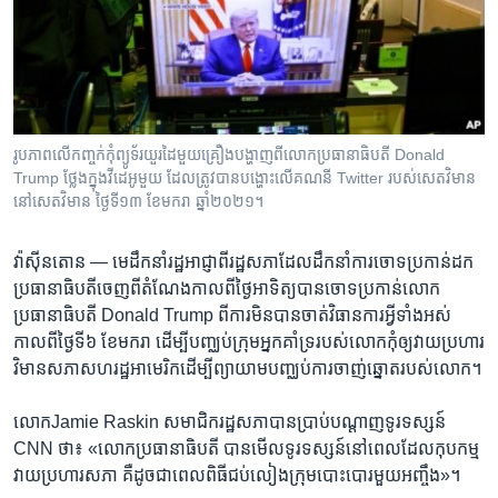
រចនា
សម្ព័ន្ធ​
Khmer English
រំលង​
និង​
បណ្តាញ​សង្គម
ចូល​
ទៅ​
រូប​ភាព​លើ​កញ្ចក់​កុំព្យូទ័រ​យួរដៃ​មួយ​គ្រឿង​បង្ហាញ​ពី​​លោកប្រធានាធិបតី Donald
កាន់​
Trump ថ្លែង​ក្នុង​វីដេអូ​មួយ​ ដែល​ត្រូវ​បាន​បង្ហោះ​លើ​គណនី ​​Twitter របស់​សេតវិមាន
ទំព័រ​
នៅ​សេតវិមាន ថ្ងៃទី១៣ ខែមករា ឆ្នាំ២០២១។
ភាសា
ស្វែង​
រក
វ៉ាស៊ីនតោន —
មេដឹកនាំ​រដ្ឋអាជ្ញា​ពី​រដ្ឋសភា​ដែល​ដឹកនាំ​ការចោទ​ប្រកាន់​ដក​
ប្រធានាធិបតី​ចេញ​ពី​តំណែង​កាល​ពី​ថ្ងៃ​អាទិត្យ​បាន​ចោទប្រកាន់​លោក​
ប្រធានាធិបតី Donald Trump ពី​ការ​មិន​បាន​ចាត់វិធានការ​អ្វី​ទាំង​អស់​
កាលពី​ថ្ងៃ​ទី៦ ខែ​មករា ដើម្បី​បញ្ឈប់​ក្រុម​អ្នក​គាំទ្រ​របស់​លោក​កុំ​ឲ្យ​វាយ​ប្រហារ​
វិមាន​សភា​សហរដ្ឋ​អាមេរិក​ដើម្បី​ព្យាយាម​បញ្ឈប់​ការ​ចាញ់​ឆ្នោត​របស់​លោក។​
លោកJamie Raskin សមាជិក​រដ្ឋ​សភា​បាន​ប្រាប់​បណ្តាញ​ទូរទស្សន៍
CNN ថា៖ «លោក​ប្រធានាធិបតី បាន​មើល​ទូរទស្សន៍​នៅ​ពេល​ដែល​កុបកម្ម​
វាយ​ប្រហារសភា គឺ​ដូច​ជា​ពេល​ពិធី​ជប់​លៀង​ក្រុមបោះបោរ​មួយ​អញ្ចឹង»។