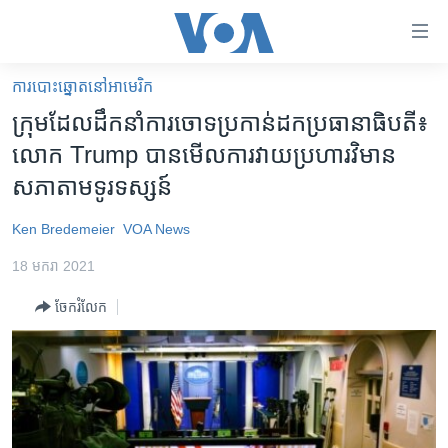
ភ្ជាប់​
ទៅ​
គេហទំព័រ​
ការបោះឆ្នោតនៅអាមេរិក
កម្ពុជា
ទាក់ទង
ក្រុមដែល​ដឹកនាំ​ការ​ចោទ​ប្រកាន់​ដក​ប្រធានាធិបតី៖
រំលង​
អន្តរជាតិ
លោក Trump បាន​មើល​ការ​វាយ​ប្រហារ​វិមាន​
និង​
អាមេរិក
សភា​តាម​ទូរទស្សន៍
ចូល​
ទៅ​​
ចិន
Ken Bredemeier
VOA News
ទំព័រ​
ហេឡូវីអូអេ
ព័ត៌មាន​​
18 មករា 2021
តែ​
កម្ពុជាច្នៃប្រតិដ្ឋ
ម្តង
ចែករំលែក
ព្រឹត្តិការណ៍ព័ត៌មាន
រំលង​
និង​
ទូរទស្សន៍ / វីដេអូ​
ចូល​
វិទ្យុ / ផតខាសថ៍
ទៅ​
ទំព័រ​
កម្មវិធីទាំងអស់