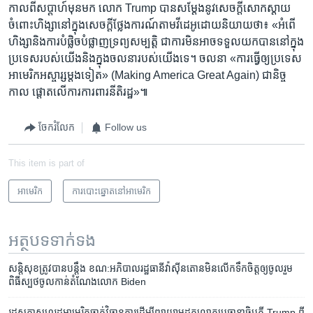
កាល​ពី​សប្តាហ៍​មុន​មក លោក Trump បាន​សម្តែង​នូវ​សេចក្តី​សោកស្តាយ​
ចំពោះ​ហិង្សានៅ​ក្នុង​សេចក្តី​ថ្លែងការណ៍​តាម​វីដេអូ​ដោយ​និយាយ​ថា៖ «អំពើ​
ហិង្សា​និង​ការ​បំផ្លិច​បំផ្លាញ​ទ្រព្យសម្បត្តិ​ ជា​ការ​មិន​អាច​ទទួល​យក​បាន​នៅ​ក្នុង​
ប្រទេស​របស់​យើង​និងក្នុង​ចលនា​របស់​យើង​ទេ។ ចលនា «ការ​ធ្វើ​ឲ្យ​ប្រទេស​
អាមេរិក​អស្ចារ្ស​ម្តង​ទៀត»​ (Making America Great Again)​ ជានិច្ច
កាល​ ផ្តោត​លើ​ការ​ការពារ​នីតិរដ្ឋ»៕
ចែករំលែក
Follow us
This item is part of
អាមេរិក​
ការបោះឆ្នោតនៅអាមេរិក
អត្ថបទ​ទាក់ទង
សន្តិសុខ​ត្រូវ​បាន​បន្តឹង​ ខណ:​អភិបាល​រដ្ឋធានី​វ៉ាស៊ីនតោន​មិន​លើក​ទឹក​ចិត្ត​ឲ្យ​ចូលរួម​
ពិធី​ស្បថ​ចូល​កាន់​តំណែង​លោក Biden
រដ្ឋសភា​សហរដ្ឋអាមេរិក​ចាត់​វិធានការ​ដើម្បី​​​ព្យាយាម​ដក​លោក​ប្រធានាធិបតី Trump ពី​