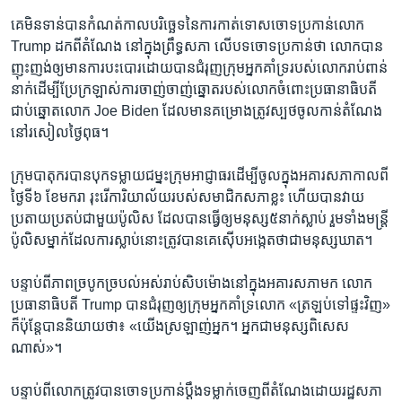
គេ​មិន​ទាន់​បាន​កំណត់​កាល​បរិច្ឆេទនៃ​ការ​កាត់ទោស​ចោទ​ប្រកាន់​លោក​
Trump ដកពី​តំណែង​ នៅ​ក្នុង​ព្រឹទ្ធសភា​ លើ​បទ​ចោទប្រកាន់​ថា លោក​បាន​
ញុះញង់​ឲ្យ​មាន​ការ​បះបោរ​ដោយ​បាន​ជំរុញ​ក្រុម​អ្នក​គាំទ្រ​របស់​លោក​រាប់ពាន់​
នាក់​ដើម្បី​ប្រែក្រឡាស់​ការ​ចាញ់​ចាញ់ឆ្នោត​របស់លោក​ចំពោះប្រធានាធិបតី​
ជាប់​ឆ្នោត​លោក Joe Biden ដែល​មាន​គម្រោង​ត្រូវ​ស្បថ​ចូល​កាន់​តំណែង​
នៅ​រសៀល​ថ្ងៃ​ពុធ។
ក្រុម​បាតុករ​បាន​បុក​ទម្លាយជម្នះ​ក្រុម​អាជ្ញាធរ​ដើម្បីចូល​ក្នុង​អគារ​សភា​កាលពី​
ថ្ងៃ​ទី៦ ខែ​មករា ​រុះរើ​ការិយាល័យ​របស់​សមាជិក​សភា​ខ្លះ​ ហើយ​បាន​វាយ
ប្រតាយប្រតប់​ជាមួយ​ប៉ូលិស ដែល​បាន​ធ្វើ​ឲ្យ​មនុស្ស​៥នាក់​ស្លាប់ រួម​ទាំង​មន្ត្រី​
ប៉ូលិស​ម្នាក់​ដែល​ការ​ស្លាប់​នោះ​ត្រូវ​បាន​គេ​ស៊ើបអង្កេត​ថា​ជា​មនុស្ស​ឃាត។
បន្ទាប់ពី​ភាព​ច្របូក​ច្របល់​អស់​រាប់សិប​ម៉ោង​នៅ​ក្នុង​អគារ​សភា​មក លោក​
ប្រធានាធិបតី Trump បាន​ជំរុញ​ឲ្យ​ក្រុម​អ្នក​គាំទ្រ​លោក «ត្រឡប់​ទៅ​ផ្ទះ​វិញ»
ក៏​ប៉ុន្តែ​បាន​និយាយ​ថា៖ «យើង​ស្រឡាញ់​អ្នក។ អ្នក​ជា​មនុស្ស​ពិសេស​
ណាស់»។
បន្ទាប់ពី​លោក​ត្រូវ​បាន​ចោទ​ប្រកាន់​ប្តឹង​ទម្លាក់​ចេញ​ពី​តំណែង​ដោយ​រដ្ឋសភា​