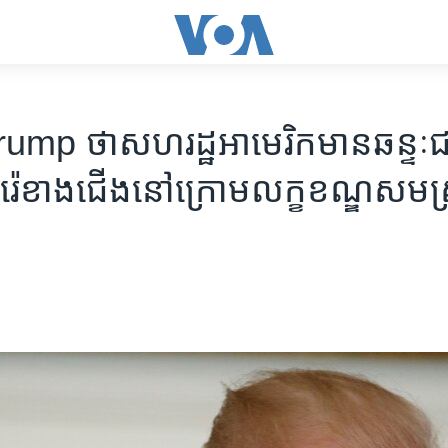
mp ថា​សហរដ្ឋអាមេរិក​មាន​ឆន្ទៈ​
ូរ៉េ​ខាងជើង​នៅក្រោម​លក្ខខណ្ឌ​សម