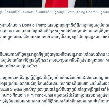
ួយ​ជាមួយ​នឹង​សមាជិក​នៃ​សមាគម​អភិបាល​ជាតិ​ នៅ​ក្នុង​បន្ទប់ State Dining Room នៅ​ក្នុង​ស
អាមេរិក​លោក Donald Trump បាន​បង្ហាញ​ឆន្ទៈ​ដើម្បី​ពិភាក្សា​ជាមួយ​កូរ៉េ​ខាងជើង
្រប» ខណៈ​ព្រមាន​ថា​ប្រសិន​បើ​ទីក្រុង​ព្យុងយ៉ាង​មិន​បោះបង់​ចោល​កម្មវិធី​នុយក្លេ
វីប របស់​ខ្លួន​នោះទេ​ នឹង​មាន​ការ​បាត់បង់​ «អាយុ​ជីវិត​មនុស្ស​ ដែល​គ្មាន​អ្នកណា​អាច​
។
យ​កាល​ពី​ថ្ងៃចន្ទ​នៅក្នុង​កិច្ចប្រជុំ​ជាមួយ​អភិបាល​រដ្ឋ​នានា​ នៅ​ឯ​សេតវិមាន
​បស់​កូរ៉េ​ខាងជើង​នៅ​ប៉ុន្មាន​ថ្ងៃ​ថ្មីៗ​នេះ ​តាមរយៈ​ប្រធានាធិបតី​កូរ៉េខាងត្បូង​ល
ជាមួយ​នឹង​សហរដ្ឋ​អាមេរិក។
ប្រកាស​ថា​នឹង​ត្រូវ​ធ្វើ​អ្វី​ម៉្យាង​ដើម្បី​លុប​បំបាត់​ការ​គំរាម​កំហែង​ដល់​សហរដ្ឋអាម
ណាក់​អាវុធប្រល័យ​លោក​របស់​កូរ៉េ​ខាងជើង​ដោយ​លោក​បាន​និយាយ​ថា «យើង​នឹង​រង់ចាំ​ម
 Snyder អ្នក​សិក្សា​ស្រាវជ្រាវ​ជាន់ខ្ពស់​ពី​បញ្ហា​កូរ៉េ​នៅ​ឯ​ក្រុមប្រឹក្សា​ទំនា
 Trump និង​លោក Kim Yong-Chul ​ឧត្តមសេនីយ៍​និង​ជា​ប្រធាន​ចារកម្ម​កូរ៉េខា
»។ ប៉ុន្តែ​មិនទាន់​មាន​ការ​ឯកភាព​គ្នា​អំពី​អ្វី​ដែល​ភាគី​ទាំងពីរ​ត្រូវ​ចរចា​គ្នា​នៅ​ឡើយ​ទ