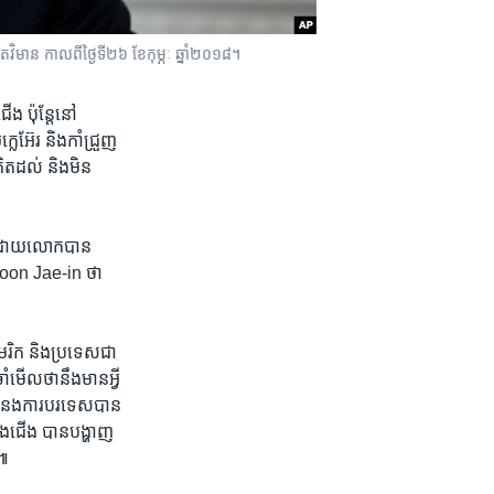
េតវិមាន កាលពី​ថ្ងៃទី២៦ ខែកុម្ភៈ ឆ្នាំ២០១៨។
​ ប៉ុន្តែ​នៅ
អ៊ែរ​ និង​កាំជ្រួញ​
គិត​ដល់ និង​មិន​
​ ដោយ​លោក​បាន​
ោក Moon Jae-in ថា
េរិក​ និង​ប្រទេស​ជា​
ើល​ថា​នឹង​មាន​អ្វី​
ក់ទំនង​ការបរទេស​បាន​
ងជើង​ បាន​បង្ហាញ​
េ៕