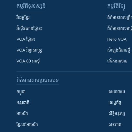
កម្មវិធី​ទូរទស្សន៍
កម្មវិធី​វិទ្យុ
វីដេអូ​ខ្មែរ
ព័ត៌មាន​ពេល​ព្រឹ
វ៉ាស៊ីនតោន​ថ្ងៃ​នេះ
ព័ត៌មាន​​ពេល​រាត្រ
VOA ថ្ងៃនេះ
Hello VOA
VOA ​វិទ្យាសាស្ត្រ
សំឡេង​ជំនាន់​ថ្មី
VOA 60 អាស៊ី
វេទិកា​អាស៊ាន
ព័ត៌មាន​តាមប្រធានបទ​
កម្ពុជា
នយោបាយ
អន្តរជាតិ
សេដ្ឋកិច្ច
អាមេរិក
សិទ្ធិមនុស្ស
ខ្មែរ​នៅអាមេរិក
សុខភាព