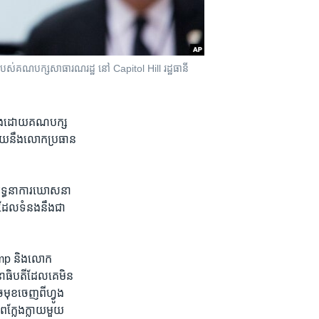
បស់​គណបក្ស​សាធារណរដ្ឋ នៅ Capitol Hill រដ្ឋធានី​
ាំង​ដោយ​គណបក្ស​
មួយ​នឹង​លោក​ប្រធាន​
ង​យុទ្ធនាការ​ឃោសនា​
ដែល​ទំនងនឹង​ជា​
Trump និង​លោក
នាធិបតី​ដែល​គេ​មិន​
មុខ​ចេញ​ពី​ហ្វូង​
​ក្លែងក្លាយ​មួយ​