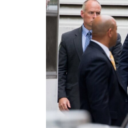
រចនា
សម្ព័ន្ធ​
រំលង​
និង​
ចូល​
ទៅ​
កាន់​
ទំព័រ​
ស្វែង​
រក