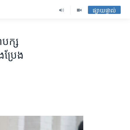
ផ្សាយផ្ទាល់
បក្ស​
ឹងប្រែង​