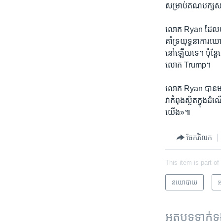
សម្រាប់​គណបក្ស​ស
លោក Ryan ដែល​បាន​ន
គាំទ្រយុទ្ធនាការ​ឃ
នៅ​ឡើយ​ទេ។ ប៉ុន្តែ​
លោក Trump។ ​
លោក Ryan បាន​មាន​ប្រស
វា​កំពុង​ស្ថិត​ក្នុង
យើង»៕
ចែករំលែក
This item is part of
នយោបាយ
អ
អត្ថបទ​ទាក់