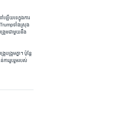
ឡើយ​ទេ​ក្នុង​ការ​
Trumpទាំង​ស្រុង​
ង្រួម​ជាមួយ​នឹង​
បង្រួម​គ្នា។ ប៉ុន្តែ​
​ការ​រួបរួម​របស់​