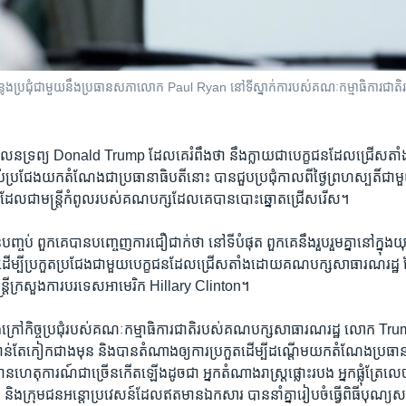
្រជុំ​ជាមួយ​នឹង​ប្រធាន​សភា​លោក Paul Ryan នៅ​ទីស្នាក់ការ​បស់​គណៈកម្មាធិការ​ជាតិ​រ
លនទ្រព្យ Donald Trump ដែល​គេ​រំពឹង​ថា នឹង​ក្លាយ​ជា​បេក្ខជនដែល​ជ្រើស​ត
ប្រជែង​យក​តំណែង​ជា​ប្រធានាធិបតី​នោះ​ បាន​ជួប​ប្រជុំកាល​ពីថ្ងៃ​ព្រហស្បតិ៍​ជា
លជា​មន្ត្រី​កំពូល​របស់​គណបក្ស​ដែល​គេបាន​បោះឆ្នោត​ជ្រើសរើស។
ំ​បាន​បញ្ចប់ ពួកគេ​បាន​បញ្ចេញ​ការ​ជឿ​ជាក់​ថា នៅ​ទីបំផុត ពួកគេ​នឹង​រួបរួម​គ្នានៅ​ក្នុ
ួន ដើម្បីប្រកួតប្រជែង​ជាមួយ​បេក្ខជន​ដែល​ជ្រើសតាំង​ដោយ​គណបក្ស​សាធារណរដ្ឋ 
ន្ត្រី​ក្រសួង​ការបរទេស​អាមេរិក Hillary Clinton។
ៅ​ខាង​ក្រៅ​កិច្ចប្រជុំ​របស់​គណៈកម្មាធិការ​ជាតិ​របស់​គណបក្ស​សាធារណរដ្ឋ ​លោក 
កាន់​តែ​កៀក​ជាង​មុន​ និង​បាន​តំណាង​ឲ្យ​ការ​ប្រកួត​ដើម្បី​ដណ្តើម​យក​តំណែង​ប្រធា
ាន​ហេតុការណ៍​ជាច្រើន​កើត​ឡើង​ដូច​ជា​ អ្នក​តំណាងរាស្ត្រ​ផ្លោះ​របង អ្នកផ្លុំ​ត្រែ​លេច​
ង​ក្រុម​ជន​អន្តោប្រវេសន៍​ដែល​ឥត​មាន​ឯកសារ បាន​នាំគ្នា​រៀបចំ​ធ្វើ​ពិធី​បុណ្យ​សព