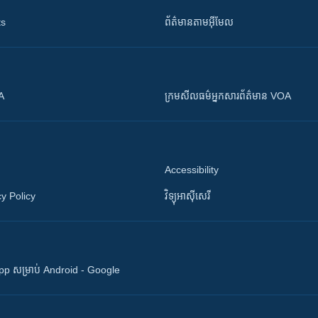
ts
ព័ត៌មាន​តាម​អ៊ីមែល
OA
ក្រម​​​សីលធម៌​​​អ្នក​​​សារព័ត៌មាន VOA
Accessibility
y Policy
វិទ្យុ​អាស៊ី​សេរី
 App សម្រាប់ Android - Google