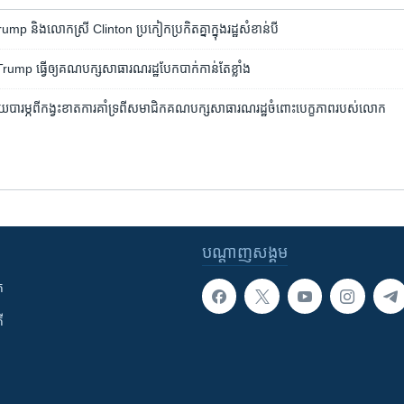
 និង​លោកស្រី​ Clinton​ ប្រ​កៀក​ប្រកិត​គ្នា​ក្នុង​រដ្ឋ​សំខាន់​​បី
rump​ ធ្វើ​ឲ្យ​គណបក្ស​សាធារណរដ្ឋ​​បែក​បាក់​កាន់​តែ​ខ្លាំង
ារម្ភ​​ពី​​កង្វះខាត​ការ​គាំទ្រ​ពី​​សមាជិក​គណបក្ស​សាធារណរដ្ឋ​ចំពោះ​បេក្ខភាព​របស់​លោក
បណ្តាញ​សង្គម
ក
ី