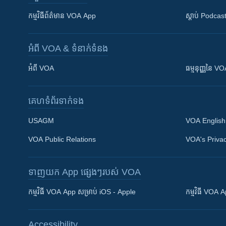
កម្មវិធី​ព័ត៌មាន VOA App
ស្តាប់ Podcas
អំពី​ VOA & ទំនាក់ទំនង
អំពី​ VOA
ធម្មនុញ្ញ​នៃ V
គេហទំព័រ​​ទាក់ទង
USAGM
VOA English
VOA Public Relations
VOA's Privac
ទាញយក​ App ផ្សេងៗ​របស់​ VOA
Khmer English
កម្មវិធី​ VOA App សម្រាប់ iOS - Apple
កម្មវិធី​ VOA
បណ្តាញ​សង្គម
Accessibility