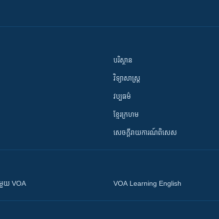
បរិស្ថាន
វិទ្យាសាស្រ្ត
វប្បធម៌
ខ្មែរក្រហម
សេចក្តីរាយការណ៍ពិសេស
ស​​ជាមួយ VOA
VOA Learning English