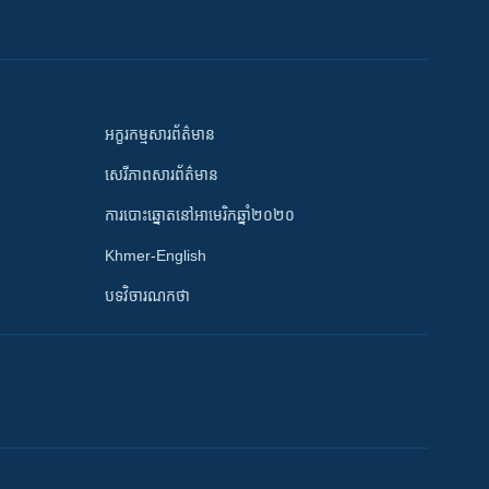
អក្ខរកម្មសារព័ត៌មាន
សេរីភាពសារព័ត៌មាន
ការបោះឆ្នោតនៅអាមេរិកឆ្នាំ២០២០
Khmer-English
បទវិចារណកថា