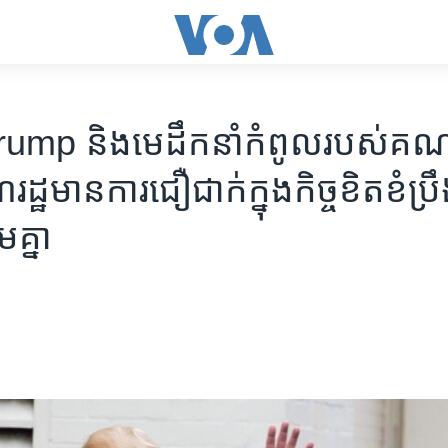
mp និង​​មេដឹកនាំ​កំពូល​របស់​គណ
ឋ​មាន​ការ​ជឿជាក់​ក្នុង​កិច្ច​ខិតខំ​ប្រ
ម​គ្នា