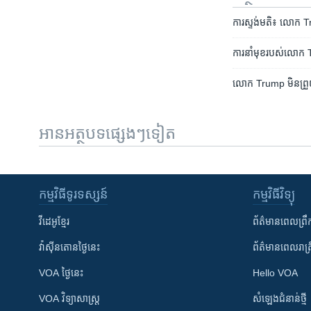
ការ​ស្ទង់មតិ៖ លោក Trump
ការ​នាំ​មុខ​របស់​លោក​ T
លោក​ Trump មិន​ព្រួយប
អានអត្ថបទផ្សេងៗទៀត
កម្មវិធី​ទូរទស្សន៍
កម្មវិធី​វិទ្យុ
វីដេអូ​ខ្មែរ
ព័ត៌មាន​ពេល​ព្រឹ
វ៉ាស៊ីនតោន​ថ្ងៃ​នេះ
ព័ត៌មាន​​ពេល​រាត្រ
VOA ថ្ងៃនេះ
Hello VOA
VOA ​វិទ្យាសាស្ត្រ
សំឡេង​ជំនាន់​ថ្មី