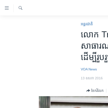
ភ្ជាប់​
ទៅ​
គេហទំព័រ​
ស្វែង​
កម្ពុជា
រក
អន្តរជាតិ
ទាក់ទង
អន្តរជាតិ
លោក Tru
រំលង​
និង​
អាមេរិក
សាធារណរដ្
ចូល​
ចិន
ទៅ​​
ដើម្បី​រួបរួ
ទំព័រ​
ហេឡូវីអូអេ
ព័ត៌មាន​​
កម្ពុជាច្នៃប្រតិដ្ឋ
តែ​
VOA News
ម្តង
ព្រឹត្តិការណ៍ព័ត៌មាន
13 ឧសភា 2016
រំលង​
ទូរទស្សន៍ / វីដេអូ​
និង​
ចែករំលែក
ចូល​
វិទ្យុ / ផតខាសថ៍
ទៅ​
កម្មវិធីទាំងអស់
ទំព័រ​