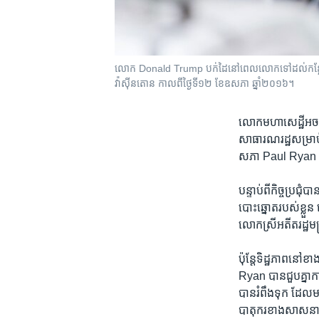
លោក Donald Trump បក់​ដៃ​នៅ​ពេល​លោក​ទៅ​ដល់​កន្លែង​ប
វ៉ាស៊ីនតោន កាលពី​ថ្ងៃទី១២ ខែឧសភា ឆ្នាំ២០១៦។
លោក​មហា​សេដ្ឋី​អច
សាធារណរដ្ឋ​សម្រាប់​
សភា Paul Ryan ដែ
បន្ទាប់​ពី​កិច្ចប្រជុ
បោះឆ្នោត​របស់​ខ្ល
លោក​ស្រី​អតីត​រដ្ឋម
ប៉ុន្តែ​ទិដ្ឋភាព​ន
Ryan ​បាន​ជួប​គ្នា​
បាន​រំពឹង​ទុក ​ដែល​ម
បាតុករ​ខាង​សាសនា និ