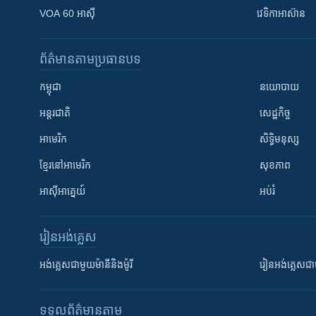
VOA 60 អាស៊ី
វេទិកា​អាស៊ាន
ព័ត៌មាន​តាមប្រធានបទ​
កម្ពុជា
នយោបាយ
អន្តរជាតិ
សេដ្ឋកិច្ច
អាមេរិក
សិទ្ធិមនុស្ស
ខ្មែរ​នៅអាមេរិក
សុខភាព
អាស៊ីអាគ្នេយ៍
អប់រំ
រៀន​​អង់គ្លេស
អង់គ្លេស​ជាមួយ​ម៉ានី​និង​ម៉ូរី
រៀន​​​​​​អង់គ្លេ
ទទួល​ព័ត៌មាន​តាម