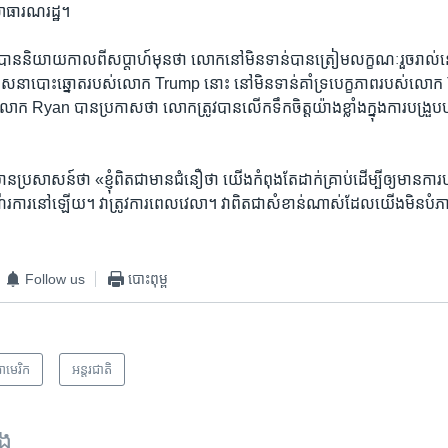
ាធារណរដ្ឋ។ ​
ិយាយ​កាល​ពី​សប្តាហ៍​មុន​ថា លោក​នៅ​មិន​ទាន់​បាន​ត្រៀម​លក្ខណៈ​រួចរាល់​នៅ​
ោសនា​បោះឆ្នោត​របស់​លោក Trump​ នោះ នៅ​មិន​ទាន់​គាំទ្រ​បេក្ខភាព​របស់​លោក​ 
លោក Ryan បាន​ប្រកាស​ថា លោក​ត្រូវ​បាន​លើក​ទឹក​ចិត្ត​យ៉ាង​ខ្លាំង​ក្នុង​ការ​បង្រួបប
ាសន៍​ថា «ខ្ញុំ​ពិត​ជា​មាន​ជំនឿ​ថា យើង​កំពុង​តែ​ដាក់​គ្រាប់​ដើម្បី​ឲ្យ​មាន​ការ​បង្រួ
​ដំណើរការ​នៅ​ឡើយ។ វា​ត្រូវ​ការ​ពេល​វេលា។ វា​ពិត​ជា​សំខាន់​ណាស់​ដែល​យើង​មិន​បំភាន់
Follow us
បោះពុម្ព
ាមេរិក​
អន្តរជាតិ
ទង