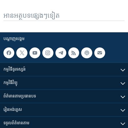
អានអត្ថបទផ្សេងៗទៀត
បណ្តាញ​សង្គម
កម្មវិធី​ទូរទស្សន៍
កម្មវិធី​វិទ្យុ
ព័ត៌មាន​តាមប្រធានបទ​
រៀន​​អង់គ្លេស
ទទួល​ព័ត៌មាន​តាម