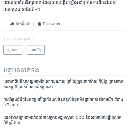
ដោយសារតែ​វិធី​ព្យាបាល​ដែល​បាន​បង្កើត​ឡើង​នៅ​ក្រោម​ការ​ដឹកនាំ​របស់​
លោក​ប្រធានាធិបតី»៕
ចែករំលែក
Follow us
This item is part of
សុខភាព
អាមេរិក​
អត្ថបទ​ទាក់ទង
ប្រធានាធិបតី​សហរដ្ឋ​អាមេរិក​លោក​ដូណាល់ ត្រាំ ជំរុញ​ឱ្យ​ពាក់​ម៉ាស ​ក៏ប៉ុន្តែ ច្រានចោល​
ការ​តម្រូវ​ឱ្យ​ពាក់​ម៉ាស​ទូទាំង​ប្រទេស
ករណី​ឆ្លង​ជំងឺ​កូវីដ១៩​ប្រចាំ​ថ្ងៃ​កើន​ដល់​ចំនួន​ខ្ពស់​បំផុត​មិន​ធ្លាប់មាន​​នៅ​អាមេរិក គឺ​ជាង
៧៥.០០០
សេតវិមាន​ព្យាយាម​រារាំង​ថវិកា​សម្រាប់​មជ្ឈមណ្ឌល CDC និង​សម្រាប់​ការ​ធ្វើ​តេស្ដ​រក​
ជំងឺ​កូវីដ១៩