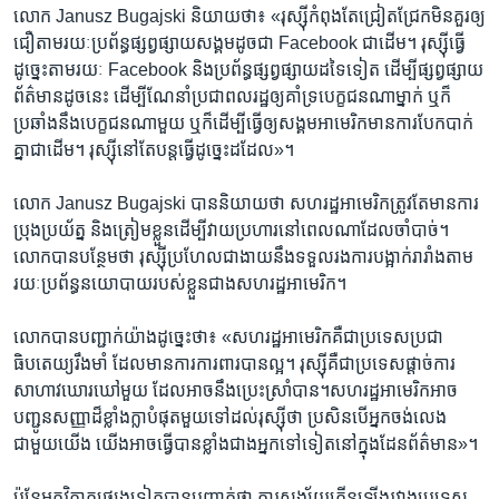
លោក Janusz Bugajski និយាយ​ថា៖ «រុស្ស៊ី​កំពុងតែ​ជ្រៀតជ្រែក​មិន​គួរ​ឲ្យ​
ជឿ​តាម​រយៈ​ប្រព័ន្ធ​ផ្សព្វផ្សាយ​សង្គម​ដូចជា Facebook ជា​ដើម។ រុស្ស៊ី​ធ្វើ​
ដូច្នេះ​តាម​រយៈ Facebook និង​ប្រព័ន្ធ​ផ្សព្វផ្សាយ​ដទៃ​ទៀត ដើម្បី​ផ្សព្វផ្សាយ​
ព័ត៌មាន​ដូច​នេះ ដើម្បី​ណែនាំ​ប្រជាពលរដ្ឋ​ឲ្យ​គាំទ្រ​បេក្ខជន​ណា​ម្នាក់ ឬ​ក៏​
ប្រឆាំង​នឹង​បេក្ខជន​ណា​មួយ ឬ​ក៏​ដើម្បី​ធ្វើ​ឲ្យ​សង្គម​អាមេរិក​មាន​ការ​បែកបាក់​
គ្នា​ជា​ដើម។ រុស្ស៊ី​នៅតែ​បន្ត​ធ្វើ​ដូច្នេះ​ដដែល»។
លោក Janusz Bugajski បាន​និយាយ​ថា សហរដ្ឋ​អាមេរិក​ត្រូវតែ​មាន​ការ​
ប្រុង​ប្រយ័ត្ន និង​ត្រៀម​ខ្លួន​ដើម្បី​វាយ​ប្រហារ​នៅ​ពេល​ណា​ដែល​ចាំបាច់។
លោក​បាន​បន្ថែម​ថា រុស្ស៊ី​ប្រហែល​ជា​ងាយ​នឹង​ទទួល​រង​ការ​បង្អាក់​រារាំង​តាម​
រយៈ​ប្រព័ន្ធ​នយោបាយ​របស់​ខ្លួន​ជាង​សហរដ្ឋ​អាមេរិក។
លោក​បាន​បញ្ជាក់​យ៉ាង​ដូច្នេះ​ថា៖ «សហរដ្ឋ​អាមេរិក​គឺ​ជា​ប្រទេស​ប្រជា
ធិបតេយ្យ​រឹងមាំ ដែល​មាន​ការ​ការពារ​បាន​ល្អ។ រុស្ស៊ី​គឺ​ជា​ប្រទេស​ផ្ដាច់ការ​
សាហាវ​ឃោរឃៅ​មួយ ដែល​អាច​នឹង​ប្រេះស្រាំ​បាន។សហរដ្ឋ​អាមេរិក​អាច​
បញ្ជូន​សញ្ញា​ដ៏​ខ្លាំងក្លា​បំផុត​មួយ​ទៅ​ដល់​រុស្ស៊ី​ថា ប្រសិនបើ​អ្នក​ចង់​លេង​
ជាមួយ​យើង យើង​អាច​ធ្វើ​បាន​ខ្លាំង​ជាង​អ្នក​ទៅ​ទៀត​នៅ​ក្នុង​ដែន​ព័ត៌មាន»។
ប៉ុន្តែ​អ្នក​វិភាគ​ផ្សេង​ទៀត​បាន​បញ្ជាក់​ថា ការ​សង្ស័យ​កើន​ឡើង​រវាង​ប្រទេស​