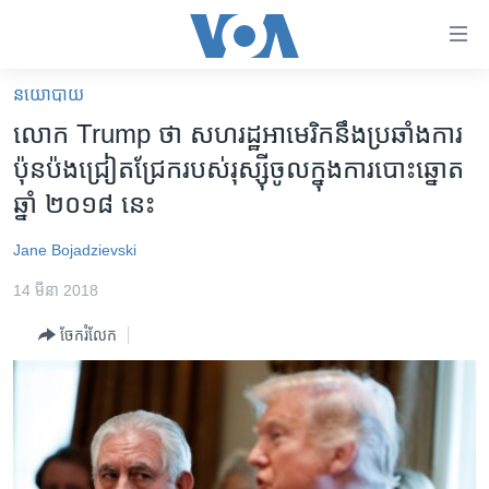
ភ្ជាប់​
ទៅ​
គេហទំព័រ​
នយោបាយ
កម្ពុជា
ទាក់ទង
លោក Trump ថា សហរដ្ឋ​អាមេរិក​នឹង​ប្រឆាំង​ការ​
រំលង​
អន្តរជាតិ
ប៉ុនប៉ង​ជ្រៀតជ្រែក​របស់​រុស្ស៊ី​ចូល​ក្នុង​ការ​បោះ​ឆ្នោត​
និង​
អាមេរិក
ឆ្នាំ ២០១៨ នេះ
ចូល​
ទៅ​​
ចិន
Jane Bojadzievski
ទំព័រ​
ហេឡូវីអូអេ
ព័ត៌មាន​​
14 មីនា 2018
តែ​
កម្ពុជាច្នៃប្រតិដ្ឋ
ម្តង
ចែករំលែក
ព្រឹត្តិការណ៍ព័ត៌មាន
រំលង​
និង​
ទូរទស្សន៍ / វីដេអូ​
ចូល​
វិទ្យុ / ផតខាសថ៍
ទៅ​
ទំព័រ​
កម្មវិធីទាំងអស់