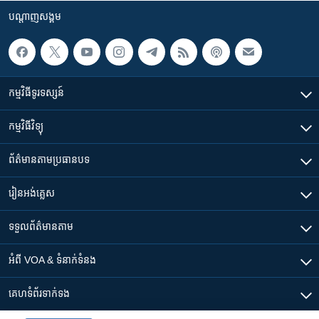
បណ្តាញ​សង្គម
កម្មវិធី​ទូរទស្សន៍
កម្មវិធី​វិទ្យុ
ព័ត៌មាន​តាមប្រធានបទ​
រៀន​​អង់គ្លេស
ទទួល​ព័ត៌មាន​តាម
អំពី​ VOA & ទំនាក់ទំនង
គេហទំព័រ​​ទាក់ទង