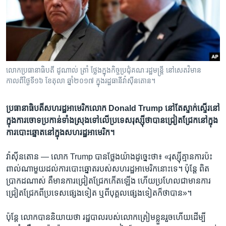
រចនា
សម្ព័ន្ធ​
Khmer English
រំលង​
និង​
បណ្តាញ​សង្គម
ចូល​
ទៅ​
លោក​ប្រធានាធិបតី ដូណាល់ ត្រាំ ថ្លែង​ក្នុង​កិច្ចប្រជុំ​គណៈរដ្ឋមន្ត្រី នៅ​សេតវិមាន
កាន់​
កាលពី​ថ្ងៃទី១៦ ខែតុលា ឆ្នាំ២០១៧ ក្នុង​រដ្ឋធានី​វ៉ាស៊ីនតោន។
ទំព័រ​
ភាសា
ស្វែង​
ប្រធានាធិបតី​សហរដ្ឋ​អាមេរិក​លោក Donald Trump នៅតែ​ស្ទាក់ស្ទើរ​នៅ​
រក
ក្នុង​ការ​ចោទ​ប្រកាន់​ទាំង​ស្រុង​ទៅ​លើ​ប្រទេស​រុស្ស៊ី​ថា​បាន​ជ្រៀតជ្រែក​នៅ​ក្នុង​
ការ​បោះ​ឆ្នោត​នៅ​ក្នុង​សហរដ្ឋ​អាមេរិក។
វ៉ាស៊ីនតោន —
លោក Trump បាន​ថ្លែង​យ៉ាង​ដូច្នេះ​ថា៖ «រុស្ស៊ី​គ្មាន​ការ​ប៉ះ
ពាល់​ណា​មួយ​ដល់​ការ​បោះ​ឆ្នោត​របស់​សហរដ្ឋ​អាមេរិក​នោះ​ទេ។ ប៉ុន្តែ ពិត​
ប្រាកដ​ណាស់ គឺ​មាន​ការ​ជ្រៀតជ្រែក​កើត​ឡើង ហើយ​ប្រហែល​ជា​មាន​ការ​
ជ្រៀតជ្រែក​ពី​ប្រទេស​ផ្សេង​ទៀត ឬ​ពី​បុគ្គល​ផ្សេង​ទៀត​ក៏​ថា​បាន»។
ប៉ុន្តែ លោក​បាន​និយាយ​ថា រដ្ឋបាល​របស់​លោក​ត្រៀម​ខ្លួន​រួច​ហើយ​ដើម្បី​