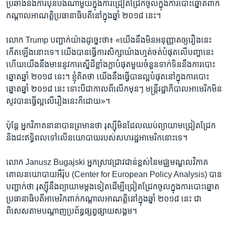
ប្រឆាំង​នឹង​ការ​ប៉ុនប៉ង​ណា​មួយ​ក្នុង​ការ​ជ្រៀតជ្រែក​ចូល​ក្នុង​ការ​បោះ​ឆ្នោត​ពាក់​
កណ្ដាល​អាណត្តិ​ប្រធានាធិបតី​នៅ​ក្នុង​ឆ្នាំ ២០១៨ នេះ។
លោក Trump បញ្ជាក់​យ៉ាង​ដូច្នេះ​ថា៖ «យើង​នឹង​មិន​អនុញ្ញាត​ឲ្យ​រឿង​នេះ​
កើត​ឡើង​នោះ​ទេ។ យើង​បាន​ធ្វើ​ការ​សិក្សា​យ៉ាង​ហ្មត់ចត់​បំផុត​លើ​បញ្ហា​នេះ
ហើយ​យើង​នឹង​មាន​នូវ​ការ​ស្នើ​ដ៏​ខ្លាំងក្លា​បំផុត​មួយ​ចំនួន​ទាក់ទិន​នឹង​ការ​បោះ​
ឆ្នោត​ឆ្នាំ ២០១៨ នេះ។ ខ្ញុំ​គិត​ថា យើង​នឹង​ធ្វើ​បាន​ល្អ​បំផុត​នៅ​ក្នុង​ការ​បោះ​
ឆ្នោត​ឆ្នាំ ២០១៨ នេះ ទោះបីជា​កាល​ពី​លើក​មុនៗ មន្ត្រី​រដ្ឋាភិបាល​អាមេរិក​មិន​
សូវ​បាន​ធ្វើ​ល្អ​លើ​រឿង​នេះ​ក៏​ដោយ»។
ប៉ុន្តែ អ្នក​វិភាគ​នានា​បាន​ព្រមាន​ថា រុស្ស៊ី​មិន​ដែល​ឈប់​ព្យាយាម​ជ្រៀតជ្រែក
និង​ជះ​ឥទ្ធិពល​ទៅ​លើ​នយោបាយ​របស់​សហរដ្ឋ​អាមេរិក​នោះ​ទេ។
លោក Janusz Bugajski អ្នក​ស្រាវជ្រាវ​ជាន់​ខ្ពស់​នៃ​មជ្ឈមណ្ឌល​វិភាគ​
គោល​នយោបាយ​អឺរ៉ុប (Center for European Policy Analysis) បាន​
បញ្ជាក់​ថា រុស្ស៊ី​នឹង​ព្យាយាម​ម្ដង​ទៀត​ដើម្បី​ជ្រៀតជ្រែក​ចូល​ក្នុង​ការ​បោះ​ឆ្នោត​
ប្រធានាធិបតី​អាមេរិក​ពាក់​កណ្ដាល​អាណត្តិ​នៅ​ក្នុង​ឆ្នាំ ២០១៨ នេះ ជា​
ពិសេស​តាម​បណ្ដាញ​ប្រព័ន្ធ​ផ្សព្វផ្សាយ​សង្គម។