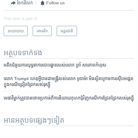
ចែករំលែក
Follow us
This item is part of
នយោបាយ
អាមេរិក​
អន្តរជាតិ
អត្ថបទ​ទាក់ទង
​អតីត​ជំនួយ​ការ​យុទ្ធនាការ​បោះ​ឆ្នោត​របស់​លោក ត្រាំ សារភាព​កំហុស​
លោក Trump៖ ​ហេតុអ្វី​បាន​ជា​មន្ត្រី​របស់​លោក អូបាម៉ា​ មិន​ស្ថិត​ក្រោម​ការ​ស៊ើបអង្កេត​
ក្នុង​ករណី​ជ្រៀតជ្រែក​របស់​រុស្ស៊ី
មេធាវី​ម្នាក់​ត្រូវ​បាន​ចោទ​ប្រកាន់​ពី​ការនិយាយ​កុហក​ជុំវិញ​ករណី​ការជ្រែតជ្រែក​របស់​រុស្ស៊ី
អានអត្ថបទផ្សេងៗទៀត