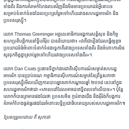
ទាំង​ពីរ និង​ការ​គំរាមកំហែង​តបត​វិញ​នឹង​មិន​មាន​ប្រយោជន៍​អ្វី​នោះ​ទេ​
សម្រាប់​ទំនាក់ទំនង​ដែល​ប្រេះស្រាំ​រួច​ទៅ​ហើយ​រវាង​សហរដ្ឋ​អាមេរិក និង​
ប្រទេស​រុស្ស៊ី។
លោក Thomas Greminger អគ្គលេខាធិការ​អង្គការ​សន្តិសុខ និង​កិច្ច​
សហប្រតិបត្តិការ​នៅ​ទ្វីប​អឺរ៉ុប បាន​និយាយ​ថា៖ «វា​គឺ​ជា​រឿង​ដែល​ធ្វើ​ឲ្យ​ខូច​
ប្រយោជន៍​ធំ​ចំពោះ​ទំនាក់ទំនង​ទ្វេភាគី​រវាង​ប្រទេស​ទាំង​ពីរ និង​ចំពោះ​ការ​មិន​
សូវ​ទុក​ចិត្ត​គ្នា​ស្រាប់​រួច​ទៅ​ហើយ​រវាង​ប្រទេស​ទាំង​ពីរ»។
លោក Dan Coats ប្រធាន​ទីភ្នាក់ងារ​ជាតិ​ស៊ើបការណ៍​សម្ងាត់​សហរដ្ឋ​
អាមេរិក បាន​ប្រាប់​គណៈកម្មាធិការ​ស៊ើបការណ៍​សម្ងាត់​នៃ​ព្រឹទ្ធសភា​ថា
ប្រទេស​រុស្ស៊ី​មើល​ឃើញ​ការ​បោះ​ឆ្នោត​ពាក់​កណ្ដាល​ឆ្នាំ ២០១៨ នេះ​នៅ​ក្នុង​
សហរដ្ឋ​អាមេរិក​ថា​ជា «គោលដៅ​ដែល​អាច​ជះ​ឥទ្ធិពល​ទៅ​លើ​បាន»។ ប៉ុន្តែ
លោក​ក៏​បាន​ព្រមាន​ផង​ដែរ​ថា ប្រទេស​ចិន កូរ៉េ​ខាង​ជើង និង​អ៊ីរ៉ង់​ក៏​បង្ក​ការ​
គំរាមកំហែង​ធ្ងន់ធ្ងរ​ផង​ដែរ​ចំពោះ​លទ្ធិ​ប្រជាធិបតេយ្យ​របស់​សហរដ្ឋ​អាមេរិក៕
ប្រែ​សម្រួល​ដោយ ភី សុភាដា