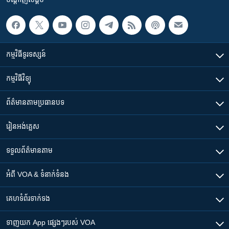
កម្មវិធី​ទូរទស្សន៍
កម្មវិធី​វិទ្យុ
ព័ត៌មាន​តាមប្រធានបទ​
រៀន​​អង់គ្លេស
ទទួល​ព័ត៌មាន​តាម
អំពី​ VOA & ទំនាក់ទំនង
គេហទំព័រ​​ទាក់ទង
ទាញយក​ App ផ្សេងៗ​របស់​ VOA