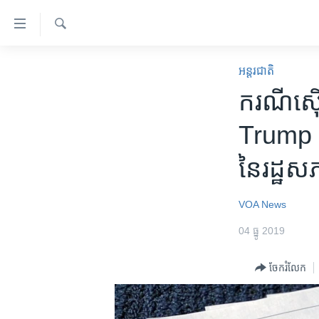
ភ្ជាប់​
ទៅ​
គេហទំព័រ​
ស្វែង​
កម្ពុជា
រក
អន្តរជាតិ
ទាក់ទង
អន្តរជាតិ
ករណី​ស៊ើ
រំលង​
និង​
អាមេរិក
Trump ព
ចូល​
ចិន
ទៅ​​
នៃ​រដ្ឋស
ទំព័រ​
ហេឡូវីអូអេ
ព័ត៌មាន​​
កម្ពុជាច្នៃប្រតិដ្ឋ
តែ​
VOA News
ម្តង
ព្រឹត្តិការណ៍ព័ត៌មាន
04 ធ្នូ 2019
រំលង​
ទូរទស្សន៍ / វីដេអូ​
និង​
ចែករំលែក
ចូល​
វិទ្យុ / ផតខាសថ៍
ទៅ​
កម្មវិធីទាំងអស់
ទំព័រ​