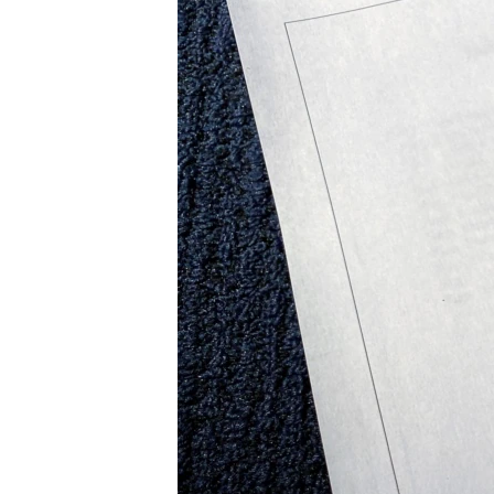
រចនា
សម្ព័ន្ធ​
រំលង​
និង​
ចូល​
ទៅ​
កាន់​
ទំព័រ​
ស្វែង​
រក