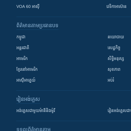
VOA 60 អាស៊ី
វេទិកា​អាស៊ាន
ព័ត៌មាន​តាមប្រធានបទ​
កម្ពុជា
នយោបាយ
អន្តរជាតិ
សេដ្ឋកិច្ច
អាមេរិក
សិទ្ធិមនុស្ស
ខ្មែរ​នៅអាមេរិក
សុខភាព
អាស៊ីអាគ្នេយ៍
អប់រំ
រៀន​​អង់គ្លេស
អង់គ្លេស​ជាមួយ​ម៉ានី​និង​ម៉ូរី
រៀន​​​​​​អង់គ្លេ
ទទួល​ព័ត៌មាន​តាម