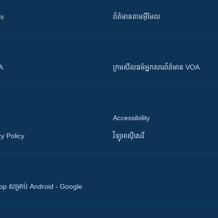
ts
ព័ត៌មាន​តាម​អ៊ីមែល
OA
ក្រម​​​សីលធម៌​​​អ្នក​​​សារព័ត៌មាន VOA
Accessibility
y Policy
វិទ្យុ​អាស៊ី​សេរី
 App សម្រាប់ Android - Google