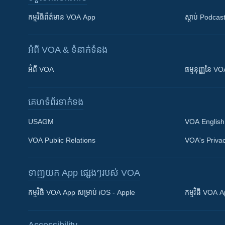
កម្មវិធី​ព័ត៌មាន VOA App
ស្តាប់ Podcas
អំពី​ VOA & ទំនាក់ទំនង
អំពី​ VOA
ធម្មនុញ្ញ​នៃ V
គេហទំព័រ​​ទាក់ទង
USAGM
VOA English
VOA Public Relations
VOA's Privac
ទាញយក​ App ផ្សេងៗ​របស់​ VOA
Khmer English
កម្មវិធី​ VOA App សម្រាប់ iOS - Apple
កម្មវិធី​ VOA
បណ្តាញ​សង្គម