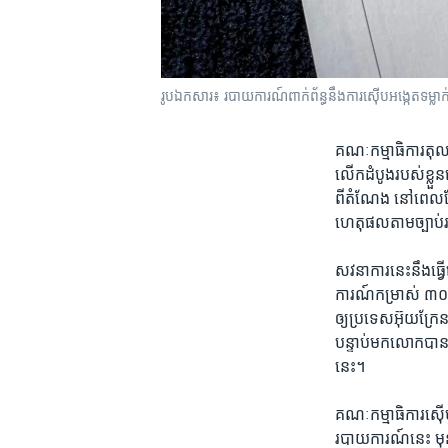
រូបឯកសារ៖ របាយការណ៍ពាក់ព័ន្ធនឹងការស៊ើបអង្កេតទម្លាក់
គណៈកម្មាធិការ​តុលា
លើក​ដំបូង​របស់​ខ្ល
ពី​តំណែង នៅ​ពេល​ដែល​អ
ហេតុ​ផល​តាម​ច្បាប់​រដ
សវនាការ​នេះ​នឹង​ធ្វ
ការណ៍​កម្រាស់ ៣០០ 
ឲ្យ​ប្រទេស​អ៊ុយក្រែ
បន្ទាប់​មក​លោក​បាន
នេះ។
គណៈកម្មាធិការ​ស៊ើបការ
របាយការណ៍​នេះ មុន​