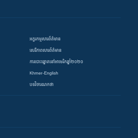
អក្ខរកម្មសារព័ត៌មាន
សេរីភាពសារព័ត៌មាន
ការបោះឆ្នោតនៅអាមេរិកឆ្នាំ២០២០
Khmer-English
បទវិចារណកថា