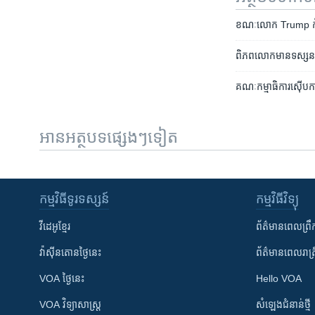
ខណៈលោក Trump កំពុងច
ពិភពលោក​មាន​ទស្សនៈ​ចម្រ
គណៈកម្មាធិការ​ស៊ើបការ
អានអត្ថបទផ្សេងៗទៀត
កម្មវិធី​ទូរទស្សន៍
កម្មវិធី​វិទ្យុ
វីដេអូ​ខ្មែរ
ព័ត៌មាន​ពេល​ព្រឹ
វ៉ាស៊ីនតោន​ថ្ងៃ​នេះ
ព័ត៌មាន​​ពេល​រាត្រ
VOA ថ្ងៃនេះ
Hello VOA
VOA ​វិទ្យាសាស្ត្រ
សំឡេង​ជំនាន់​ថ្មី