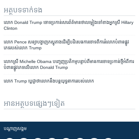
អត្ថបទ​ទាក់ទង
លោក Donald Trump ចោទ​ប្រកាន់​សារព័ត៌មាន​ថា​លម្អៀង​ទៅ​ខាង​អ្នកស្រី​ Hillary
Clinton
លោក​ Pence សន្យា​បង្ហាញ​ភស្តុតាង​ដើម្បី​បដិសេធ​ការ​ចោទ​ពី​ការ​រំលោភបំពាន​ផ្លូវ​
ភេទ​របស់​លោក​ Trump
លោកស្រី​ Michelle Obama បញ្ចេញ​ប្រតិកម្ម​បន្ទាប់​ពី​មាន​ការ​ចោទ​ប្រកាន់​ថ្មី​អំពី​ការ​
បំពាន​ផ្លូវ​ភេទ​លើ​លោក​ Donald Trump
លោក​ Trump ប្តេជ្ញា​ថា​លោក​នឹង​បន្ត​យុទ្ធនាការ​របស់​លោក
អានអត្ថបទផ្សេងៗទៀត
បណ្តាញ​សង្គម