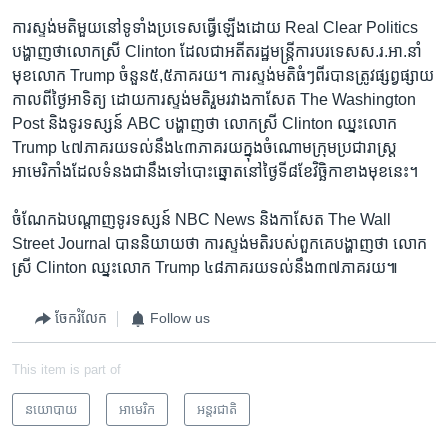
ការ​ស្ទង់​មតិ​មួយ​នៅ​ទូទាំង​ប្រទេស​ធ្វើ​ឡើង​ដោយ​ Real Clear Politics ​
បង្ហាញ​ថា​លោក​ស្រី​ Clinton ​ដែល​ជា​អតីត​រដ្ឋមន្ត្រីការ​បរទេស​ស.រ.អា.​នាំ​
មុខ​លោក​ Trump ចំនួន​៥,៥ភាគ​រយ។​ ការ​ស្ទង់​មតិ​ធំៗ​ពីរ​បាន​ត្រូវ​ផ្សព្វផ្សាយ​
កាល​ពី​ថ្ងៃ​អាទិត្យ ដោយ​ការ​ស្ទង់មតិ​រួម​រវាង​កាសែត​ The Washington
Post ​និង​ទូរទស្សន៍​ ABC បង្ហាញ​ថា​ លោក​ស្រី​ Clinton ​ឈ្នះ​លោក
Trump​ ៤៧​ភាគរយ​ទល់​នឹង​៤៣ភាគ​រយ​ក្នុង​ចំណោម​ក្រុម​ប្រជារាស្ត្រ​
អាមេរិកាំង​ដែល​ទំនង​ជា​នឹង​ទៅ​បោះឆ្នោត​នៅ​ថ្ងៃ​ទី​៨ខែ​វិច្ឆិកា​ខាង​មុខ​នេះ។
​ចំណែក​ឯ​បណ្តាញ​ទូរទស្សន៍​ NBC News និង​កាសែត​ The Wall
Street Journal ​បាន​និយាយ​ថា​ ការ​ស្ទង់មតិ​របស់​ពួក​គេ​បង្ហាញ​ថា​ លោក​
ស្រី​ Clinton ​ឈ្នះ​លោក​ Trump ​៤៨​ភាគរយ​ទល់នឹង​៣៧​ភាគរយ៕
ចែករំលែក
Follow us
This item is part of
នយោបាយ
អាមេរិក​
អន្តរជាតិ