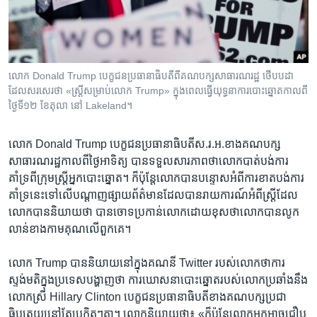
រចនា
សម្ព័ន្ធ​
Khmer English
រំលង​
និង​
បណ្តាញ​សង្គម
ចូល​
លោក Donald Trump បេក្ខជន​ប្រធានាធិបតី​ពី​គណបក្ស​សាធារណរដ្ឋ ថើប​បដា​
ទៅ​
ដែល​សរសេរ​ថា «ស្ត្រី​សម្រាប់​លោក​ Trump» ក្នុង​ពេល​ធ្វើ​យុទ្ធនាការ​បោះ​ឆ្នោត​កាល​ពី​
កាន់​
ថ្ងៃ​ទី​១២ ខែ​តុលា នៅ Lakeland។
ទំព័រ​
ភាសា
ស្វែង​
លោក Donald Trump បេក្ខជន​ប្រធានាធិបតី​ស.រ.អ.ខាង​គណបក្ស​
រក
សាធារណរដ្ឋ​កាលពី​ថ្ងៃ​អាទិត្យ ​បា​ន​ទទួល​សារភាព​ថា​លោក​បាត់​បង់​ការ​
គាំទ្រ​ពី​ក្រុម​ស្ត្រី​អ្នក​បោះ​ឆ្នោត។​ ក៏​ប៉ុន្តែ​លោក​បាន​បន្ទោស​អំពីការ​ខាតបង់ការ​
គាំទ្រ​នេះ​ទៅ​លើ​បណ្តាញ​ផ្សាយ​ព័ត៌មាន​ដែល​បាន​រាយការណ៍អំពី​ស្ត្រី​ដែល​
លោក​បាន​និយាយ​ថា​ បាន​ចោទ​ប្រកាន់​លោក​ដោយ​ខុស​ថា​លោក​បាន​លូក​
លាន់​ខាង​កាមគុណ​លើ​ពួក​គេ។​
លោក Trump បាន​និយាយ​នៅ​ក្នុង​គណនី Twitter ​របស់​លោក​ថា​ការ​
ស្ទង់មតិ​ក្នុង​ប្រទេសបង្ហាញ​ថា​ ការ​ឃោសនា​បោះឆ្នោត​របស់​លោក​ប្រឆាំង​នឹង​
លោកស្រី​ Hillary Clinton ​បេក្ខជន​ប្រធានាធិបតី​ខាង​គណបក្ស​ប្រជា
ធិបតេយ្យ​នៅ​តែ​ប្រកិតៗ​គ្នា។ លោក​និយាយ​ថា៖ «ក៏​ប៉ុន្តែ​លោក​អ្នកអាច​ជឿឬ​