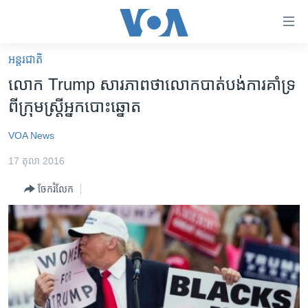
ភ្ជាប់​
ទៅ​
គេហទំព័រ​
អន្តរជាតិ
កម្ពុជា
ទាក់ទង
លោក​ Trump ​សារភាព​ថា​លោក​បាត់​បង់ការ​គាំទ្រ​
រំលង​
អន្តរជាតិ
ពី​ក្រុម​ស្ត្រី​អ្នក​បោះ​ឆ្នោត
និង​
អាមេរិក
ចូល​
VOA News
ទៅ​​
ចិន
ទំព័រ​
17 តុលា 2016
ហេឡូវីអូអេ
ព័ត៌មាន​​
ចែករំលែក
តែ​
កម្ពុជាច្នៃប្រតិដ្ឋ
ម្តង
ព្រឹត្តិការណ៍ព័ត៌មាន
រំលង​
និង​
ទូរទស្សន៍ / វីដេអូ​
ចូល​
វិទ្យុ / ផតខាសថ៍
ទៅ​
ទំព័រ​
កម្មវិធីទាំងអស់