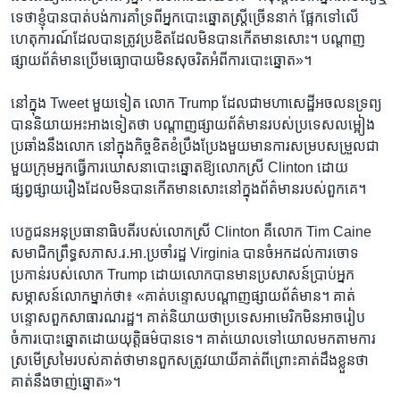
ទេ​ថា​ខ្ញុំ​បាន​បាត់​បង់​ការ​គាំទ្រ​ពី​អ្នកបោះ​ឆ្នោត​ស្ត្រីច្រើន​នាក់​ ផ្អែក​ទៅ​លើ​
ហេតុការណ៍​ដែល​បាន​ត្រូវ​ប្រឌិត​ដែល​មិន​បាន​កើត​មាន​សោះ។ បណ្តាញ​
ផ្សាយ​ព័ត៌មាន​ប្រើ​មធ្យោបាយ​មិន​សុចរិត​អំពី​ការបោះឆ្នោត»។
នៅ​ក្នុង Tweet មួយ​ទៀត ​លោក Trump ​ដែល​ជា​មហាសេដ្ឋី​អចលនទ្រព្យ​
បាន​និយាយ​អះអាង​ទៀត​ថា​ បណ្តាញ​ផ្សាយ​ព័ត៌មាន​របស់​ប្រទេស​លម្អៀង​
ប្រឆាំង​នឹង​លោក​ នៅ​ក្នុង​កិច្ចខិត​ខំប្រឹង​ប្រែង​មួយ​មាន​ការ​សម្រប​សម្រួល​ជា​
មួយ​ក្រុម​អ្នក​ធ្វើការ​ឃោសនា​បោះ​ឆ្នោត​ឱ្យ​លោកស្រី Clinton ​ដោយ​
ផ្សព្វផ្សាយ​រឿង​ដែល​មិន​បាន​កើត​មាន​សោះ​នៅ​ក្នុង​ព័ត៌មាន​របស់​ពួក​គេ។
បេក្ខជន​អនុ​ប្រធានាធិបតី​របស់​លោកស្រី Clinton គឺ​លោក​ Tim Caine ​
សមាជិក​ព្រឹទ្ធសភា​ស.រ.អា.​ប្រចាំ​រដ្ឋ​ Virginia បាន​ចំអកដល់​ការ​ចោទ​
ប្រកាន់​របស់​លោក Trump​ ដោយ​លោក​បាន​មានប្រសាសន៍​ប្រាប់​អ្នក​
សម្ភាសន៍​លោក​ម្នាក់​ថា៖ «គាត់​បន្ទោសបណ្តាញ​ផ្សាយ​ព័ត៌មាន។ គាត់​
បន្ទោស​ពួក​សាធារណរដ្ឋ។ គាត់​និយាយ​ថា​ប្រទេស​អាមេរិក​មិន​អាច​រៀប​
ចំការបោះ​ឆ្នោត​ដោយ​យុត្តិធម៌​បាន​ទេ។ គាត់​យោល​ទៅ​យោល​មក​តាម​ការ​
ស្រមើស្រមៃ​របស់​គាត់​ថា​មាន​ពួក​សត្រូវ​យាយី​គាត់​ពីព្រោះ​គាត់​ដឹង​ខ្លួន​ថា​
គាត់​នឹង​ចាញ់​ឆ្នោត»។