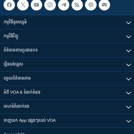
កម្មវិធី​ទូរទស្សន៍
កម្មវិធី​វិទ្យុ
ព័ត៌មាន​តាមប្រធានបទ​
រៀន​​អង់គ្លេស
ទទួល​ព័ត៌មាន​តាម
អំពី​ VOA & ទំនាក់ទំនង
គេហទំព័រ​​ទាក់ទង
ទាញយក​ App ផ្សេងៗ​របស់​ VOA