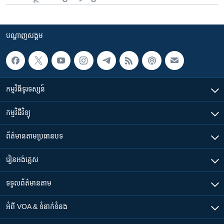
បណ្តាញ​សង្គម
កម្មវិធី​ទូរទស្សន៍
កម្មវិធី​វិទ្យុ
ព័ត៌មាន​តាមប្រធានបទ​
រៀន​​អង់គ្លេស
ទទួល​ព័ត៌មាន​តាម
អំពី​ VOA & ទំនាក់ទំនង