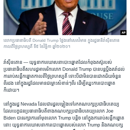
រចនា
សម្ព័ន្ធ​
Khmer English
រំលង​
និង​
បណ្តាញ​សង្គម
ចូល​
ទៅ​
លោកប្រធានាធិបតី Donald Trump ថ្លែងនៅសេតវិមាន ក្នុងរដ្ឋធានីវ៉ាស៊ីនតោន
កាន់​
កាលពីថ្ងៃព្រហស្បតិ៍ ទី៥ ខែវិច្ឆិកា ឆ្នាំ២០២០។
ទំព័រ​
ភាសា
ស្វែង​
វ៉ាស៊ីនតោន —
យុទ្ធនាការ​ឃោសនា​បោះ​ឆ្នោត​ដែលកំពុង​តស៊ូ​របស់​
រក
ប្រធានាធិបតី​សហរដ្ឋ​អាមេរិក​លោក Donald Trump បាន​បន្ត​ប្តឹង​តវ៉ា​ដល់​
ការរាប់​សន្លឹក​ឆ្នោត​កាលពី​ថ្ងៃ​ព្រហស្បតិ៍ ទោះបី​ជា​មិន​បាន​ជោគជ័យ​ចំនួន​
ពីរដង​ នៅ​ក្នុង​រដ្ឋ​ដែល​មាន​ជម្លោះ​សំខាន់ៗ​ពីរ ដើម្បី​ឈ្នះ​ការបោះឆ្នោត​
ក៏ដោយ។
នៅក្នុងរដ្ឋ Nevada ដែល​ជា​រដ្ឋ​លម្អៀងទៅរក​គណបក្ស​ប្រជាធិបតេយ្យ​
ដែល​បេក្ខជន​ប្រធានាធិបតីខាង​គណបក្ស​ប្រជាធិបតេយ្យលោក Joe
Biden បាន​រក្សា​ការនាំមុខលោក Trump បន្តិច​ នៅ​ក្នុង​ការរាប់​សន្លឹក​ឆ្នោត
នោះ យុទ្ធនាការ​ឃោសនា​ការបោះឆ្នោត​របស់​លោក Trump និង​គណបក្ស​