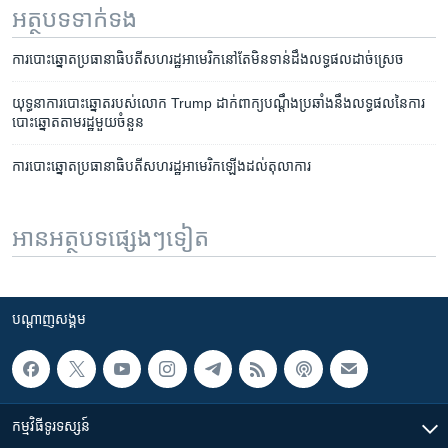
អត្ថបទ​ទាក់ទង
ការ​បោះឆ្នោត​ប្រធានាធិបតី​សហរដ្ឋ​អាមេរិក​នៅ​តែ​មិន​ទាន់​ដឹង​លទ្ធផល​ដាច់​ស្រេច
យុទ្ធនាការ​បោះឆ្នោត​របស់​លោក Trump ដាក់​ពាក្យ​បណ្ដឹង​ប្រឆាំងនឹង​លទ្ធផល​នៃ​ការ
បោះឆ្នោត​តាម​រដ្ឋ​មួយចំនួន
ការ​បោះឆ្នោត​ប្រធានាធិបតី​សហរដ្ឋ​អាមេរិក​ឡើង​ដល់​តុលាការ
អានអត្ថបទផ្សេងៗទៀត
បណ្តាញ​សង្គម
កម្មវិធី​ទូរទស្សន៍