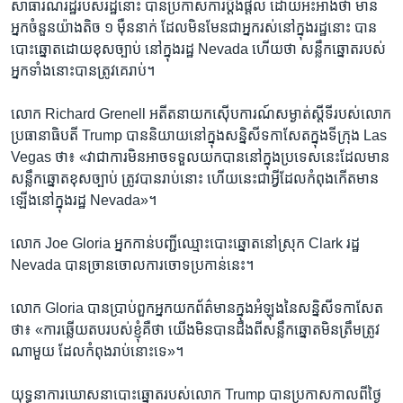
សាធារណរដ្ឋ​របស់​រដ្ឋ​នោះ បាន​ប្រកាស​ការប្តឹងផ្តល់​ ដោយអះអាង​ថា​ មាន​
អ្នក​ចំនួន​យ៉ាង​តិច​ ១ ម៉ឺន​នាក់ ​ដែល​មិន​មែន​ជា​អ្នក​រស់នៅ​ក្នុង​រដ្ឋ​នោះ ​បាន​
បោះឆ្នោត​ដោយ​ខុសច្បាប់​ នៅ​ក្នុង​រដ្ឋ Nevada ហើយថា​ សន្លឹក​ឆ្នោត​របស់​
អ្នកទាំងនោះ​បាន​ត្រូវ​គេ​រាប់។
លោក Richard Grenell អតីត​នាយក​ស៊ើបការណ៍​សម្ងាត់​ស្តីទី​របស់​លោក​
ប្រធានាធិបតី Trump បាន​និយាយ​នៅក្នុង​សន្និសីទ​កាសែត​ក្នុង​ទីក្រុង Las
Vegas ថា៖ «វា​ជា​ការ​មិន​អាច​ទទួល​យក​បាន​នៅ​ក្នុង​ប្រទេស​នេះ​ដែល​មាន​
សន្លឹក​ឆ្នោត​ខុស​ច្បាប់ ​ត្រូវ​បាន​រាប់​នោះ ហើយ​នេះ​ជា​អ្វី​ដែល​កំពុង​កើត​មាន​
ឡើង​នៅ​ក្នុង​រដ្ឋ Nevada»។
លោក Joe Gloria អ្នក​កាន់​បញ្ជី​ឈ្មោះ​បោះឆ្នោត​នៅ​ស្រុក Clark រដ្ឋ
Nevada បាន​ច្រានចោល​ការចោទប្រកាន់​នេះ​។
លោក Gloria បាន​ប្រាប់​ពួក​អ្នក​យកព័ត៌មាន​ក្នុង​អំឡុង​នៃ​សន្និសីទ​កាសែត​
ថា៖ «ការឆ្លើយតប​របស់​ខ្ញុំ​គឺ​ថា យើង​មិន​បាន​ដឹង​ពី​សន្លឹក​ឆ្នោត​មិនត្រឹម​ត្រូវ​
ណា​មួយ ​ដែល​កំពុង​រាប់​នោះ​ទេ»។
យុទ្ធនាការ​ឃោសនា​បោះឆ្នោត​របស់​លោក Trump បាន​ប្រកាស​កាលពី​ថ្ងៃ​