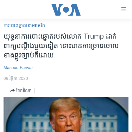
ភ្ជាប់​
ទៅ​
គេហទំព័រ​
ការបោះឆ្នោតនៅអាមេរិក
កម្ពុជា
ទាក់ទង
យុទ្ធនាការ​បោះឆ្នោត​របស់​លោក Trump ដាក់​
រំលង​
អន្តរជាតិ
ពាក្យ​បណ្តឹង​មួយ​ទៀត ទោះ​មាន​ការ​ច្រាន​ចោល​
និង​
អាមេរិក
ខាង​ផ្លូវច្បាប់​ក៏ដោយ
ចូល​
ទៅ​​
ចិន
Masood Farivar
ទំព័រ​
ហេឡូវីអូអេ
ព័ត៌មាន​​
06 វិច្ឆិកា 2020
តែ​
កម្ពុជាច្នៃប្រតិដ្ឋ
ម្តង
ចែករំលែក
ព្រឹត្តិការណ៍ព័ត៌មាន
រំលង​
និង​
ទូរទស្សន៍ / វីដេអូ​
ចូល​
វិទ្យុ / ផតខាសថ៍
ទៅ​
ទំព័រ​
កម្មវិធីទាំងអស់