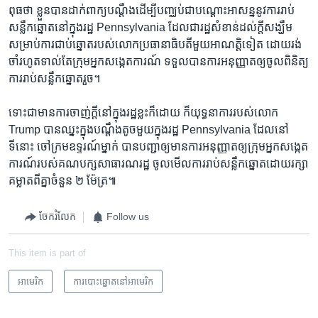
ពុធ​ថា ខ្លួនបាន​ដាក់​ពាក្យ​បណ្តឹង​ដើម្បី​បញ្ឈប់​ជា​បណ្តោះ​អាសន្ន​នូវ​ការរាប់​
សន្លឹក​ឆ្នោតនៅ​ក្នុង​រដ្ឋ Pennsylvania ដែល​ជារដ្ឋ​សំខាន់​ដល់​ក្តី​សង្ឃឹម​
សម្រាប់​ការជាប់​ឆ្នោត​របស់​លោក​ប្រធានា​ធិបតី​មួយ​អាណត្តិ​ទៀត ដោយ​រង់
ចាំ​រហូត​ទាល់​តែ​ក្រុម​អ្នក​សង្កេតការណ៍ ទទួល​បាន​ការ​អនុញ្ញាត​ឲ្យ​ចូល​ពិនិត្យ​
ការរាប់​សន្លឹក​ឆ្នោត​រួច។
ទោះ​ជា​មាន​ការ​ចាញ់​ក្តី​នៅ​ក្នុង​រដ្ឋ​ខ្លះក៏ដោយ ក៏​យុទ្ធនាការ​របស់​លោក
Trump បាន​ឈ្នះ​ក្នុង​បណ្តឹង​តូច​មួយ​ក្នុង​រដ្ឋ Pennsylvania ដែល​នៅ
ទីនោះ ចៅក្រម​ឧទ្ទរណ៍​ម្នាក់ បាន​បញ្ជា​ឲ្យ​មាន​ការ​អនុញ្ញាត​ឲ្យក្រុម​អ្នកសង្កេត
ការណ៍​របស់​គណបក្ស​សាធារណរដ្ឋ ចូលមើល​ការ​រាប់​សន្លឹកឆ្នោត​ដោយ​រក្សា​
គម្លាត​ពី​គ្នា​ចំនួន​ ២ ម៉ែត្រ៕
ចែករំលែក
Follow us
This item is part of
អាមេរិក​
ការបោះឆ្នោតនៅអាមេរិក