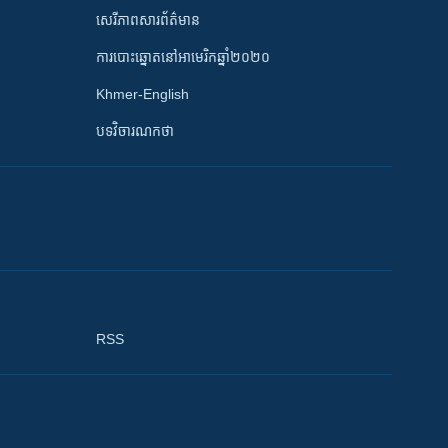
សេរីភាពសារព័ត៌មាន
ការបោះឆ្នោតនៅអាមេរិកឆ្នាំ២០២០
Khmer-English
បទវិចារណកថា
RSS