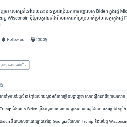
ង្ហាញ​ថា លោក​ត្រាំនៅ​ពេល​នេះ​មាន​ប្រជាប្រិយភាព​ចាញ់​លោក Biden ក្នុង​រដ្ឋ M
ឋ​ Wisconsin ប៉ុន្តែបេក្ខជន​ទាំង​ពីរមាន​ការគាំទ្រ​ប្រហាក់​ប្រហែល​គ្នា​ក្នុង​រដ្ឋ F
៕
Follow us
បោះពុម្ព
បោះឆ្នោតនៅអាមេរិក
ទង
មុខ​នៅ​រដ្ឋ​សំខាន់ៗ​ដែល​ការស្ទង់​មតិ​ភាគ​ច្រើន​បង្ហាញ​ថា លោក​ស្ថិត​នៅ​ពី​ក្រោយ​លោ
ក Trump និង​លោក Biden ប្រឹង​បន្ត​ឃោសនា​បោះឆ្នោត​នៅ​តាម​រដ្ឋ​ដែល​មាន​ការ​ប្រជែង​ខ្លាំង
ោក Biden នឹង​ឃោសនា​បោះឆ្នោត​នៅ​រដ្ឋ Georgia រី​ឯ​លោក Trump នឹង​ទៅ​រដ្ឋ Wisconsi