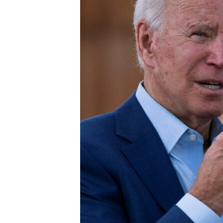
រចនា
សម្ព័ន្ធ​
រំលង​
និង​
ចូល​
ទៅ​
កាន់​
ទំព័រ​
ស្វែង​
រក