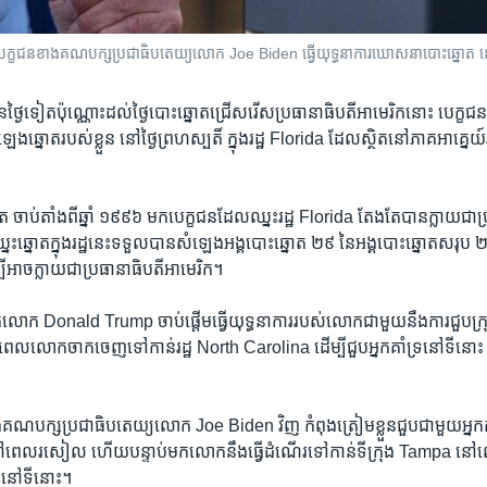
ងបេក្ខជន​ខាង​គណបក្ស​ប្រជាធិបតេយ្យ​លោក​ Joe Biden ធ្វើយុទ្ធនាការឃោសនាបោះឆ្នោត 
ថ្ងៃ​ទៀត​ប៉ុណ្ណោះ​ដល់​ថ្ងៃ​បោះឆ្នោតជ្រើសរើស​ប្រធានាធិបតី​អាមេរិក​នោះ​ បេក្ខជន​ទា
េង​ឆ្នោតរបស់​ខ្លួន​ នៅ​ថ្ងៃ​ព្រហស្បតិ៍ ​ក្នុង​រដ្ឋ Florida ដែល​ស្ថិត​នៅ​ភាគ​អាគ្នេយ
ោត ចាប់តាំង​ពី​ឆ្នាំ ​១៩៩៦ មក​បេក្ខជនដែល​ឈ្នះរដ្ឋ Florida​ តែង​តែ​បាន​ក្លាយ​ជា​ប
្នះ​ឆ្នោត​ក្នុង​រដ្ឋ​នេះ​ទទួល​បាន​សំឡេង​អង្គបោះឆ្នោត​ ២៩ នៃ​អង្គបោះ​ឆ្នោតសរុប
្បី​អាច​ក្លាយ​ជា​ប្រធានាធិបតី​អាមេរិក។
លោក Donald Trump ចាប់​ផ្តើម​ធ្វើយុទ្ធនាការ​របស់​លោក​ជាមួយ​នឹង​ការ​ជួប​ក្រុម​អ្ន
េល​លោក​ចាក​ចេញ​ទៅ​កាន់​រដ្ឋ North Carolina ដើម្បី​ជួប​អ្នក​គាំទ្រ​នៅ​ទី​នោះ​ នៅ
គណបក្ស​ប្រជាធិបតេយ្យ​លោក​ Joe Biden វិញ កំពុង​ត្រៀមខ្លួន​ជួប​ជាមួយ​អ្នក​គាំ
េល​រសៀល​ ហើយ​បន្ទាប់​មក​លោក​នឹង​ធ្វើ​ដំណើរ​ទៅ​កាន់​ទី​ក្រុង Tampa នៅ​ពេល​
ោក​នៅ​ទីនោះ។