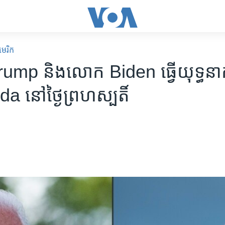
េរិក
mp និង​លោក Biden​ ​ធ្វើ​យុទ្ធនាការ​
rida នៅ​ថ្ងៃ​ព្រហស្បតិ៍