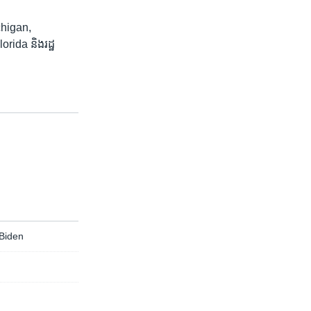
ichigan,
lorida និង​រដ្ឋ
ក Biden
n