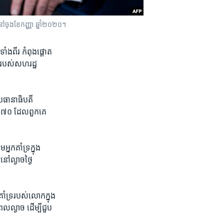
នៅចុងខែកញ្ញា ឆ្នាំ២០២០។
ំង​ពីរ កំពុង​ផ្តោត​
៍​របស់​សហរដ្ឋ​
្រធានាធិបតី​
​ ២៧០ ​ដែលពួក​គេ​
ក​គាំទ្រ​ក្នុង​
​ល្ងាច​ថ្ងៃ​
ទ្រ​របស់​លោក​ក្នុង​
ល្ងាច ​ដើម្បី​ជួប​