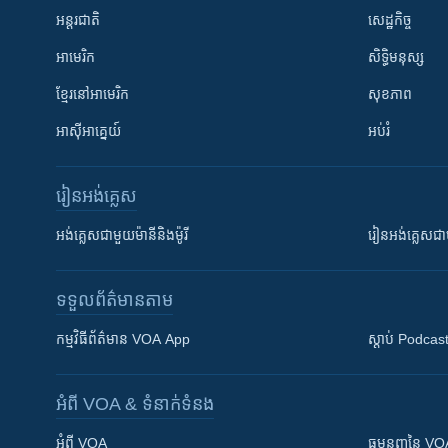
អន្តរជាតិ
សេដ្ឋកិច្ច
អាមេរិក
សិទ្ធិមនុស្ស
ខ្មែរ​នៅអាមេរិក
សុខភាព
អាស៊ីអាគ្នេយ៍
អប់រំ
រៀន​​អង់គ្លេស
អង់គ្លេស​ជាមួយ​ម៉ានី​និង​ម៉ូរី
រៀន​​​​​​អង់គ្លេ
ទទួល​ព័ត៌មាន​តាម
កម្មវិធី​ព័ត៌មាន VOA App
ស្តាប់ Podcas
អំពី​ VOA & ទំនាក់ទំនង
អំពី​ VOA
ធម្មនុញ្ញ​នៃ V