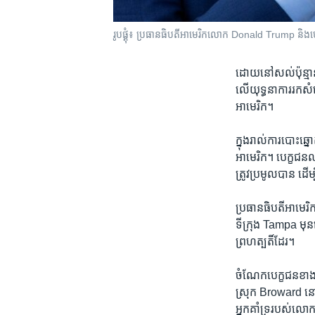
រូបផ្គុំ៖ ប្រធានធិបតី​អាមេរិក​លោក Donald Trump និ
ដោយ​នៅ​សល់​ប៉ុន្មាន​
លើ​យុទ្ធនាការ​រក​សំឡ
អាមេរិក។
ក្នុង​រាល់ការ​បោះឆ្ន
អាមេរិក។​ បេក្ខជន​ឈ
ត្រូវ​ប្រមូល​បាន ដើម
ប្រធានធិបតី​អាមេរិក​
ទីក្រុង Tampa មុន​ព
ព្រហត្បតិ៍​ដែរ។​
ចំណែក​បេក្ខជន​ខាង​
ស្រុក​ Broward នៅព
អ្នក​គាំទ្រ​របស់​ល