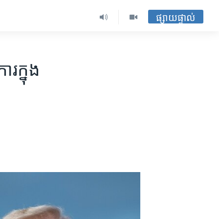
ផ្សាយផ្ទាល់
​ក្នុង​