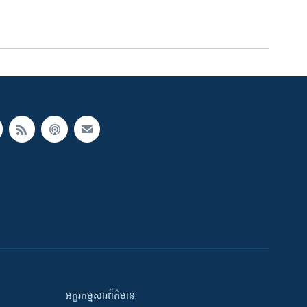
អក្ខរកម្មសារព័ត៌មាន