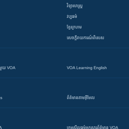
វិទ្យាសាស្រ្ត
វប្បធម៌
ខ្មែរក្រហម
សេចក្តីរាយការណ៍ពិសេស
ស​​ជាមួយ VOA
VOA Learning English
ts
ព័ត៌មាន​តាម​អ៊ីមែល
OA
ក្រម​​​សីលធម៌​​​អ្នក​​​សារព័ត៌មាន VOA