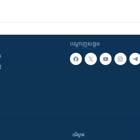
បណ្តាញ​សង្គម
ក
ី
បរិស្ថាន