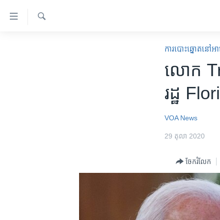
ភ្ជាប់​
ទៅ​
គេហទំព័រ​
ស្វែង​
កម្ពុជា
រក
ការបោះឆ្នោតនៅអាម
ទាក់ទង
អន្តរជាតិ
លោក​ Tru
រំលង​
និង​
អាមេរិក
រដ្ឋ​ Flo
ចូល​
ចិន
ទៅ​​
ទំព័រ​
ហេឡូវីអូអេ
VOA News
ព័ត៌មាន​​
កម្ពុជាច្នៃប្រតិដ្ឋ
29 តុលា 2020
តែ​
ម្តង
ព្រឹត្តិការណ៍ព័ត៌មាន
ចែករំលែក
រំលង​
ទូរទស្សន៍ / វីដេអូ​
និង​
ចូល​
វិទ្យុ / ផតខាសថ៍
ទៅ​
កម្មវិធីទាំងអស់
ទំព័រ​