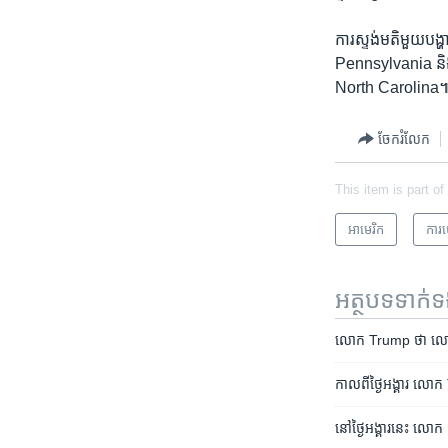
ការ​ស្ទង់​មតិ​មួយប
Pennsylvania និង​រដ្
North Carolina
ចែករំលែក
This item is part of
អាមេរិក​
ការ
អត្ថបទ​ទាក់
លោក Trump ថា លោក​នាំ
កាល​ពី​ថ្ងៃ​អង្គារ លោ
នៅ​ថ្ងៃ​អង្គារ​នេះ ល