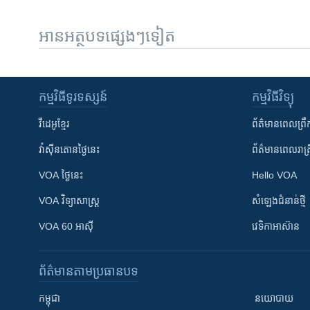
អានអត្ថបទផ្សេងៗទៀត
កម្មវិធី​ទូរទស្សន៍
កម្មវិធី​វិទ្យុ
វីដេអូ​ខ្មែរ
ព័ត៌មាន​ពេល​ព្រឹ
វ៉ាស៊ីនតោន​ថ្ងៃ​នេះ
ព័ត៌មាន​​ពេល​រាត្រ
VOA ថ្ងៃនេះ
Hello VOA
VOA ​វិទ្យាសាស្ត្រ
សំឡេង​ជំនាន់​ថ្មី
VOA 60 អាស៊ី
វេទិកា​អាស៊ាន
ព័ត៌មាន​តាមប្រធានបទ​
កម្ពុជា
នយោបាយ