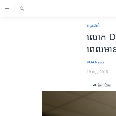
ភ្ជាប់​
ទៅ​
គេហទំព័រ​
ស្វែង​
កម្ពុជា
រក
អន្តរជាតិ
ទាក់ទង
អន្តរជាតិ
លោក Do
រំលង​
និង​
អាមេរិក
ពេល​មាន
ចូល​
ចិន
ទៅ​​
ទំព័រ​
ហេឡូវីអូអេ
VOA News
ព័ត៌មាន​​
កម្ពុជាច្នៃប្រតិដ្ឋ
19 កញ្ញា 2015
តែ​
ម្តង
ព្រឹត្តិការណ៍ព័ត៌មាន
ចែករំលែក
រំលង​
ទូរទស្សន៍ / វីដេអូ​
និង​
ចូល​
វិទ្យុ / ផតខាសថ៍
ទៅ​
កម្មវិធីទាំងអស់
ទំព័រ​