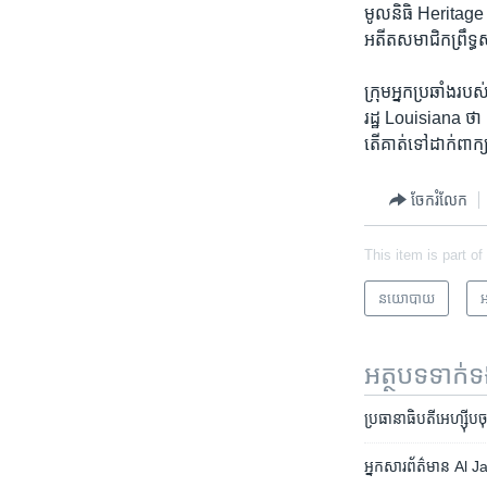
មូលនិធិ Heritage ​
អតីត​សមាជិក​ព្រឹទ
ក្រុម​អ្នក​ប្រឆាំង
រដ្ឋ Louisiana ​
តើ​គាត់​ទៅ​ដាក់​ពាក
ចែករំលែក
This item is part of
នយោបាយ
អ
អត្ថបទ​ទាក់
ប្រធានាធិបតី​អេហ្ស៊ីប​ចុ
អ្នក​សារ​ព័ត៌មាន​ A