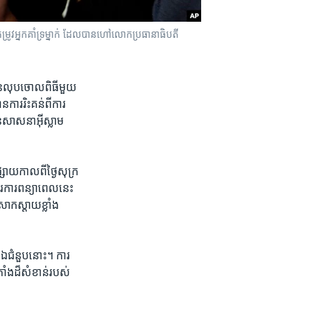
​គាំទ្រម្នាក់​​ ដែល​បាន​ហៅ​លោក​ប្រធានា​ធិបតី ​
​លុបចោល​ពិធី​មួយ​
ារ​រិះគន់​ពី​ការ​
់​សាសនា​អ៊ីស្លាម​
យ​កាល​ពី​ថ្ងៃ​សុក្រ​
ការ​ពន្យា​ពេល​នេះ ​
​ស្តាយ​ខ្លាំង​
ជំនួប​នោះ។ ​ការ​
ាំង​ដ៏​សំខាន់​របស់​