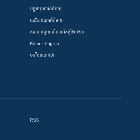
អក្ខរកម្មសារព័ត៌មាន
សេរីភាពសារព័ត៌មាន
ការបោះឆ្នោតនៅអាមេរិកឆ្នាំ២០២០
Khmer-English
បទវិចារណកថា
RSS