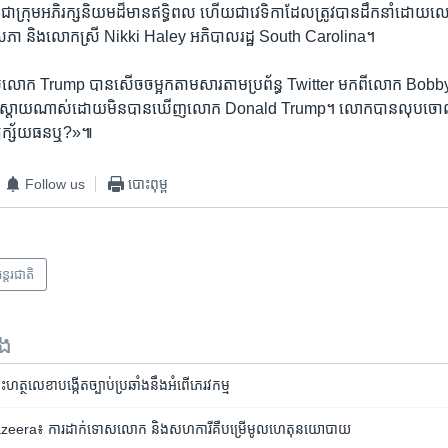
ជា​ក្រុម​អភិរក្សនិយម​ដ៏​មាន​ឥទ្ធិ​ពល​ ហើយ​ជា​វេទិកា​ដែល​ត្រូវ​បាន​ដឹកនាំ​ដោ
្ធសភា និង​លោកស្រី Nikki Haley ​អភិបាល​រដ្ឋ South Carolina។
​របស់​លោក Trump បាន​សើច​ចម្អកតាម​សារ​តាម​ប្រព័ន្ធ Twitter ​មក​ពី​លោក Bo
ថា ស្តាយ​ណាស់​ដោយ​មិន​បាន​ឃើញ​លោក Donald Trump។ លោក​បាន​លុប​ចោល​ពិ
្យ​ក្ស័យ​ធន​ឬ?»៕
Follow us
បោះពុម្ព
ន្តរជាតិ
ទង
ះហត្ថលេខា​បង្កើត​ច្បាប់​ប្រឆាំង​នឹង​អំពើ​ភេរវកម្ម
l Jazeera៖ ការ​ដាក់ទោស​លោក​ និង​សហការី​គឺ​បម្រើ​មូលហេតុ​នយោបាយ