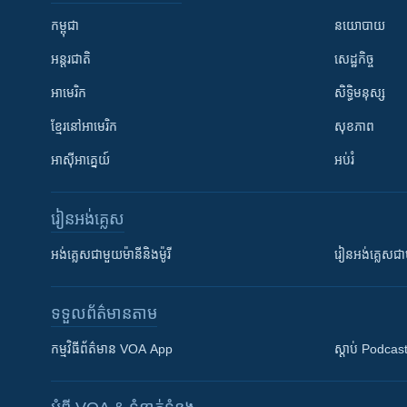
កម្ពុជា
នយោបាយ
អន្តរជាតិ
សេដ្ឋកិច្ច
អាមេរិក
សិទ្ធិមនុស្ស
ខ្មែរ​នៅអាមេរិក
សុខភាព
អាស៊ីអាគ្នេយ៍
អប់រំ
រៀន​​អង់គ្លេស
អង់គ្លេស​ជាមួយ​ម៉ានី​និង​ម៉ូរី
រៀន​​​​​​អង់គ្លេ
ទទួល​ព័ត៌មាន​តាម
កម្មវិធី​ព័ត៌មាន VOA App
ស្តាប់ Podcas