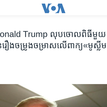
nald Trump លុប​ចោល​ពិធី​មួ
​រឿងចម្រូងចម្រាស​លើ​ពាក្យ«មូស្លី