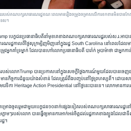
​គណបក្ស​សាធារណ​រដ្ឋខណៈពេល​មាន​រឿងចម្រូងចម្រាស​លើការ​ខកខាន​មិន​បាន​កែ​តម្រូវ​អ្នក
បរទេស។
​បេក្ខជនប្រធានា​ធិបតី​នាំ​មុខ​គេ​ខាង​គណបក្ស​សាធារណរដ្ឋរបស់​ស.រ.អា​បាន
រដ្ឋកាល​ពី​ថ្ងៃ​សុក្រ​ម្សិញមិញ​នៅ​ក្នុង​រដ្ឋ South Carolina ​នៅពេល​ដែល​មាន​ក
រូវ​អ្នក​គាំទ្រម្នាក់ ដែល​បាន​ហៅ​លោក​ប្រធានា​ធិបតី ​បារ៉ាក់ ​អូបាម៉ា​ថា ​ជា​អ្នកកាន
ត​របស់​លោកTrump ​បាន​ប្រកាស​នៅ​ក្នុង​សេចក្តី​ថ្លែងការណ៍​មួយ​ដែល​បាន​ចេញ​ផ្សា
កិច្ចការ​ជំនួយ​យ៉ាង​សំខាន់​ ដែល​ត្រូវ​រំពឹងបញ្ចប់​នៅ​ថ្ងៃ​ព្រហស្បតិ៍។ ដោយសារ​
មវេទិកា Heritage Action Presidential ​នៅ​ថ្ងៃ​នេះ​បាន​ទេ។​ លោក​មាន​ការ​សោក
រោង​ចូល​រួមជាមួយ​បេក្ខជន១០​នាក់​ផ្សេង​ទៀត​របស់​គណបក្ស​សាធារណរដ្ឋ​នៅ​ឯ​
លាម​ៗ​របស់​លោក​ បាន​ធ្វើ​ឲ្យ​មាន​ការ​អាក់អន់​ចិត្ត​ដល់​រដ្ឋភាគ​ខាង​ត្បូង​ដែល​ជា​ទីត
ដ្ឋ។