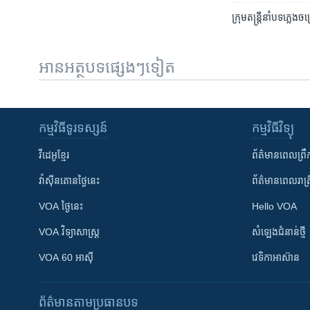
ក្រុម​តន្រ្តី​នាំ​បទ​ភ្ល
អានអត្ថបទផ្សេងៗទៀត
កម្មវិធី​ទូរទស្សន៍
កម្មវិធី​វិទ្យុ
វីដេអូ​ខ្មែរ
ព័ត៌មាន​ពេល​ព្រឹ
វ៉ាស៊ីនតោន​ថ្ងៃ​នេះ
ព័ត៌មាន​​ពេល​រាត្រ
VOA ថ្ងៃនេះ
Hello VOA
VOA ​វិទ្យាសាស្ត្រ
សំឡេង​ជំនាន់​ថ្មី
VOA 60 អាស៊ី
វេទិកា​អាស៊ាន
ព័ត៌មាន​តាមប្រធានបទ​