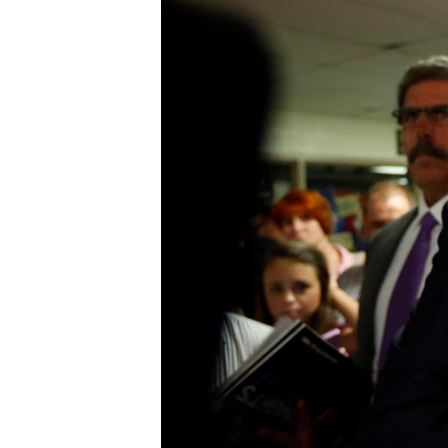
រចនា
សម្ព័ន្ធ​
រំលង​
និង​
ចូល​
ទៅ​
កាន់​
ទំព័រ​
ស្វែង​
រក