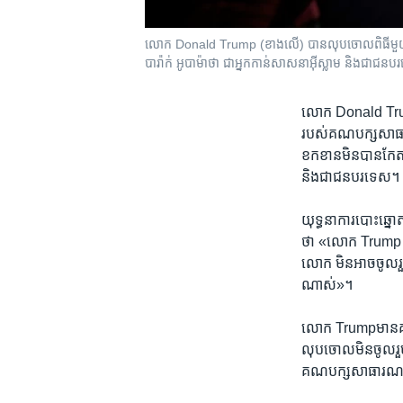
លោក Donald Trump (ខាងលើ) ​បាន​លុបចោល​ពិធី​មួយ​របស់
បារ៉ាក់ ​អូបាម៉ា​ថា ​ជា​អ្នកកាន់​សាសនា​អ៊ីស្លាម​ និង​ជា​ជន
លោក Donald Trump 
របស់​គណបក្ស​សាធារណ​
ខកខាន​មិន​បាន​កែ​តម្
និង​ជា​ជនបរទេស។
យុទ្ធ​នាការ​បោះឆ្នោ
ថា «​លោក Trump មាន​
លោក ​មិន​អាច​ចូលរួ
ណាស់‍»។
​លោក Trumpមាន​គម្
លុបចោល​មិន​ចូល​រួម​ភ្
គណបក្ស​សាធារណរ