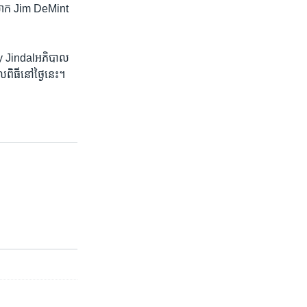
យ​លោក Jim DeMint ​
bby Jindalអភិបាល​
ធីនៅ​ថ្ងៃ​នេះ។​