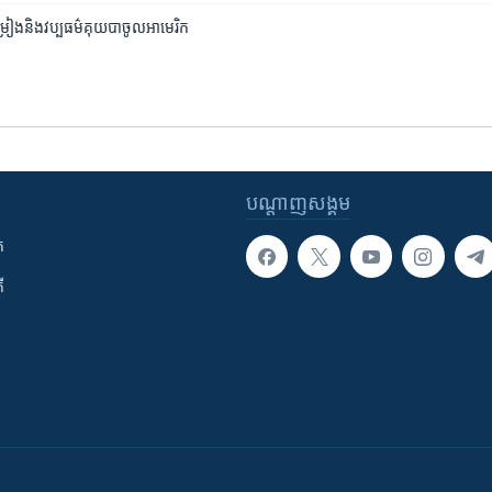
េង​ចម្រៀង​និង​វប្បធម៌​គុយបា​ចូល​អាមេរិក
បណ្តាញ​សង្គម
ក
ី