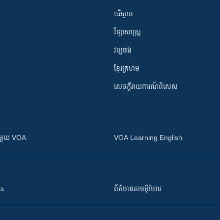
បរិស្ថាន
វិទ្យាសាស្រ្ត
វប្បធម៌
ខ្មែរក្រហម
សេចក្តីរាយការណ៍ពិសេស
ស​​ជាមួយ VOA
VOA Learning English
ts
ព័ត៌មាន​តាម​អ៊ីមែល