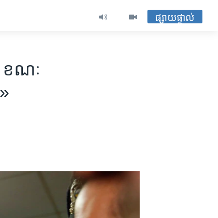
ផ្សាយផ្ទាល់
យ ខណៈ
ម»