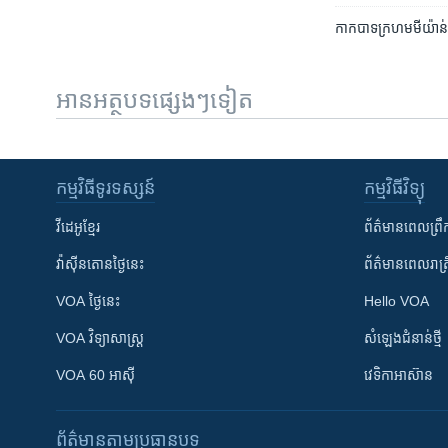
កាកបាទ​ក្រហម​មីយ៉ាន់ម
អានអត្ថបទផ្សេងៗទៀត
កម្មវិធី​ទូរទស្សន៍
កម្មវិធី​វិទ្យុ
វីដេអូ​ខ្មែរ
ព័ត៌មាន​ពេល​ព្រឹ
វ៉ាស៊ីនតោន​ថ្ងៃ​នេះ
ព័ត៌មាន​​ពេល​រាត្រ
VOA ថ្ងៃនេះ
Hello VOA
VOA ​វិទ្យាសាស្ត្រ
សំឡេង​ជំនាន់​ថ្មី
VOA 60 អាស៊ី
វេទិកា​អាស៊ាន
ព័ត៌មាន​តាមប្រធានបទ​