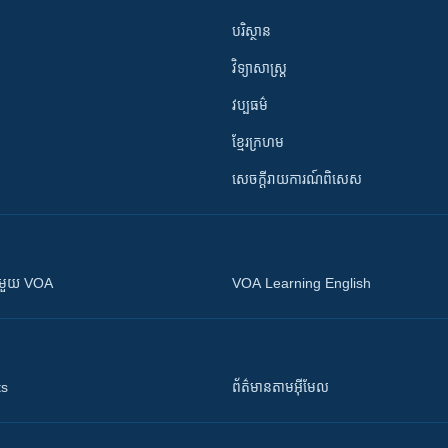
បរិស្ថាន
វិទ្យាសាស្រ្ត
វប្បធម៌
ខ្មែរក្រហម
សេចក្តីរាយការណ៍ពិសេស
ស​​ជាមួយ VOA
VOA Learning English
ts
ព័ត៌មាន​តាម​អ៊ីមែល