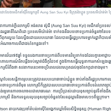
ដោះលែង​មេដឹកនាំ​ស៊ីវិល​អ្នកស្រី Aung San Suu Kyi ទីក្រុង​រ៉ង់ហ្គូន ប្រទេស​មីយ៉ាន់ម៉ា ថ្
ការ​កាត់​ក្តីលោក​ស្រី​ អង់សាន ស៊ូជី
(Aung San Suu Kyi)​ ​មេដឹកនាំប្រទេស​មីយ
េះ​ ក្នុង​រដ្ឋធានី​ណៃពិដោ ​ប្រទេស​មីយ៉ាន់ម៉ា​ ទាក់ទង​នឹង​បទ​ចោទ​ប្រកាន់​ចំនួន​២​នៃ​ប
ើ​ពុក​រលួយ ​ដែល​ប្តឹងដោយ​របប​យោធា​ ដែល​បាន​ធ្វើ​រដ្ឋប្រហារ​ទម្លាក់​រដ្ឋាភិបាល
់​អំណាចកាល​ពី​ជាង​៤​ខែ​កន្លង​ទៅ។​
​មាន​វ័យ​៧៥​ឆ្នាំ​ ទទួល​រង​ការ​ចោទ​ប្រកាន់ពី​បទ​មាន​វិទ្យុ​ទាក់ទងដែល​គ្មាន​អាជ្ញាបណ
​ការណ៍​រឹតបន្តឹង​ទប់ស្កាត់​ជំងឺ​កូវីដ​១៩ ​ក្នុង​ឱកាស​ធ្វើ​យុទ្ធនាការ​រក​សំឡេង​ឆ្នោត
ោក​ស្រីរំពឹង​ថា​ ​សវនាការ​នេះ​អាច​ប្រើ​ពេល​វេលារហូត​ដល់ចុង​ខែកក្កដា​ខាង​មុខ។ ​
ែល​សន្តិភាព​រូបនេះ​ត្រូវ​បាន​របប​យោធា​ចាប់​ឃុំ​ខ្លួន​ ចាប់​តាំង​ពី​រដ្ឋ​ប្រហារ​កាល​ពី​ថ្
ទ​ចោទ​ប្រកាន់​ពីមុន​ លោក​ស្រី​ក៏​ត្រូវ​បាន​របប​យោធាចោទ​ប្រកាន់​ពី​បទរំលោភច្បាប់​រក
ង់​ឲ្យ​មាន​ភាព​ចលាចល​ជា​សាធារណៈ ​ការប្រើ​ប្រាស់​ដោយ​ខុស​ច្បាប់​នូវទីតាំង​ដី​សម
ក​ស្រី​ និង​ការ​ទទួល​លុយ​ខុស​ច្បាប់ចំនួន​៦​សែន​ដុល្លារ​និង​មាស១១​គីឡូ​ក្រាម។
n ​នាយករង​ប្រចាំ​តំបន់​អាស៊ី​នៃ​អង្គការ​ឃ្លាំ​មើល​សិទ្ធិ​មនុស្ស​ (Human Righ