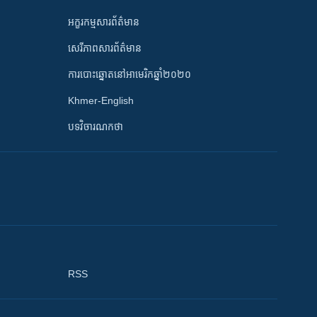
អក្ខរកម្មសារព័ត៌មាន
សេរីភាពសារព័ត៌មាន
ការបោះឆ្នោតនៅអាមេរិកឆ្នាំ២០២០
Khmer-English
បទវិចារណកថា
RSS