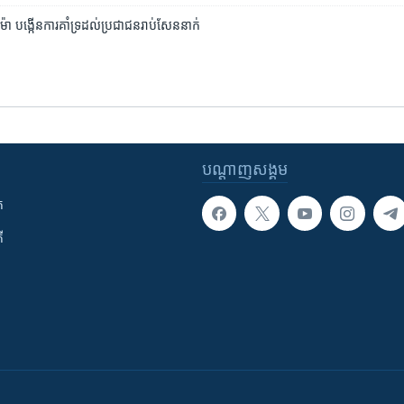
៉ា បង្កើន​ការគាំទ្រ​ដល់​ប្រជាជន​រាប់សែន​នាក់
បណ្តាញ​សង្គម
ក
ី