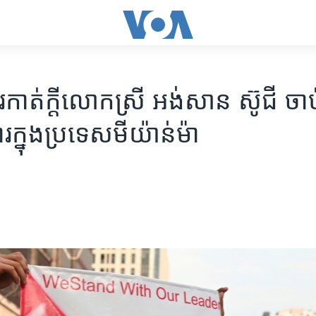
ាត់​ក្តី​លោក​ស្រី អង់សាន ស៊ូជី ​ចាប់​
​ក្នុង​ប្រទេស​មីយ៉ាន់ម៉ា