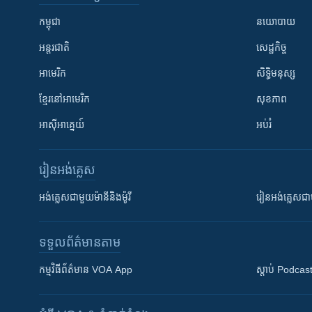
កម្ពុជា
នយោបាយ
អន្តរជាតិ
សេដ្ឋកិច្ច
អាមេរិក
សិទ្ធិមនុស្ស
ខ្មែរ​នៅអាមេរិក
សុខភាព
អាស៊ីអាគ្នេយ៍
អប់រំ
រៀន​​អង់គ្លេស
អង់គ្លេស​ជាមួយ​ម៉ានី​និង​ម៉ូរី
រៀន​​​​​​អង់គ្លេ
ទទួល​ព័ត៌មាន​តាម
កម្មវិធី​ព័ត៌មាន VOA App
ស្តាប់ Podcas