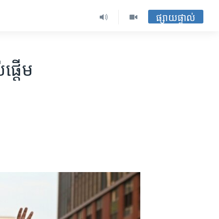
ផ្សាយផ្ទាល់
ផ្តើម​