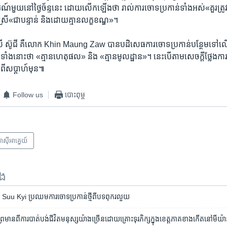
រណ៍​មួយ​នៅ​ថ្ងៃ​ច័ន្ទ​នេះ​ ដោយ​លើក​ឡើង​ថា រាល់​ការ​ចោទ​ប្រកាន់​ទាំង​អស់​«គួរ​ត្រូ
ី«ជា​បន្ទាន់​ និង​ដោយ​គ្មានលក្ខខណ្ឌ»។​ ​
រី​ ស៊ូជី ​គឺ​លោក​ Khin Maung Zaw​ បាន​បដិសេធការ​ចោទ​ប្រកាន់​បន្ថែម​ទៅ​ល
ាំង​នោះ​ថា​ «គ្មាន​ហេតុផល»​ ​និង ​«គ្មាន​មូលដ្ឋាន»។ នេះ​បើ​តាមសេចក្តី​ថ្លែងការណ៍
​ពី​សប្តាហ៍​មុន៕
Follow us
បោះពុម្ព
ាស៊ី​អាគ្នេយ៍
ទង
u Kyi ប្រឈម​ការចោទ​ប្រកាន់​ថ្មី​ពី​បទពុករលួយ
ាន​ពី​ការ​បាត់​បង់​ជីវិត​មនុស្ស​យ៉ាង​ច្រើន​​ដោយ​គ្រោះ​ទុរភិក្ស​ក្នុង​ខេត្ត​ភាគ​ខាង​កើត​នៅ​មីយ៉ា