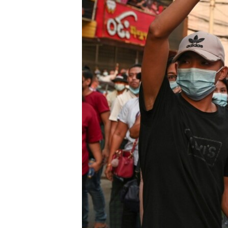
រចនា
សម្ព័ន្ធ​
រំលង​
និង​
ចូល​
ទៅ​
កាន់​
ទំព័រ​
ស្វែង​
រក