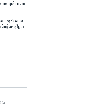
វ​បាន​ទម្លាក់​ចោល»​
ើ​លោក​ស្រី​ ដោយ​
ផ្ញើ​មក​ឲ្យ​វីអូអេ​
ន់ម៉ា