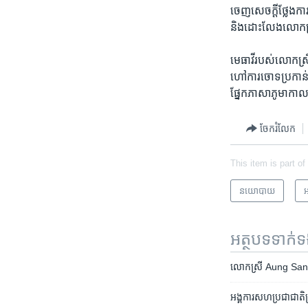
ចេញ​សេចក្តី​ថ្លែង​កា
និងដោះ​លែង​លោក​ស្រ
មេធាវី​របស់​លោក​ស្
ហៅ​ការ​ចោទ​ប្រកាន់​ទ
ផ្នែក​ភាសា​ភូមា​កាល
ចែករំលែក
This item is part of
នយោបាយ
អ
អត្ថបទ​ទាក់
លោកស្រី Aung San Su
អង្គការ​សហប្រជាជាតិ​ព្រម