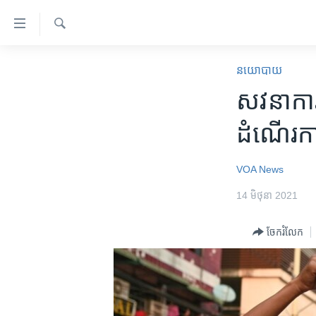
ភ្ជាប់​
ទៅ​
គេហទំព័រ​
ស្វែង​
កម្ពុជា
រក
នយោបាយ
ទាក់ទង
អន្តរជាតិ
សវនាការ​ក
រំលង​
និង​
អាមេរិក
ដំណើរ​ការ
ចូល​
ចិន
ទៅ​​
ទំព័រ​
ហេឡូវីអូអេ
VOA News
ព័ត៌មាន​​
កម្ពុជាច្នៃប្រតិដ្ឋ
14 មិថុនា 2021
តែ​
ម្តង
ព្រឹត្តិការណ៍ព័ត៌មាន
ចែករំលែក
រំលង​
ទូរទស្សន៍ / វីដេអូ​
និង​
ចូល​
វិទ្យុ / ផតខាសថ៍
ទៅ​
កម្មវិធីទាំងអស់
ទំព័រ​