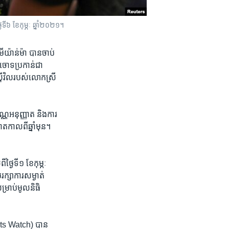
ងៃទី៦ ខែកុម្ភៈ ឆ្នាំ២០២១។
៉ាន់ម៉ា​ បាន​ចាប់​
ទ​ចោទ​ប្រកាន់​ជា
​ស៊ីវិល​របស់លោកស្រី​
្ណ​អនុញ្ញាត​ និង​ការ​
​កាល​ពី​ឆ្នាំ​មុន។​
ងៃ​ទី​១​ ខែ​កុម្ភៈ​
្សា​ការ​សម្ងាត់​
្រាប់​មូលនិធិ​
ts Watch)​ ​បាន​