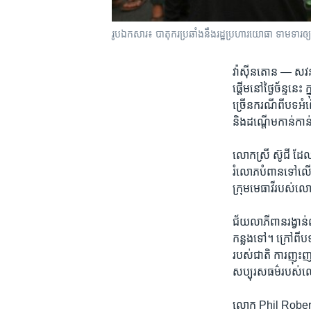
រូបឯកសារ៖ បាតុករ​ប្រឆាំង​នឹង​រដ្ឋប្រហារ​យោធា ទាមទារ​ឲ្យ​
វ៉ាស៊ីនតោន —
សវនា
ផ្តើម​នៅ​ថ្ងៃ​ច័ន្ទ​ន
ច្រើន​ករណីពី​បទ​អំព
និង​ដណ្តើម​កាន់​កាន
លោកស្រី​
ស៊ូជី​ ដែល
រំលោភ​បំពាន​ទៅ​លើ​គោល
ក្រុម​មេធាវី​របស់​ល
ជ័យលាភី​ពានរង្វាន់​ណូប
កន្លង​ទៅ។ ​ក្រៅ​ពី​ប
របស់ជាតិ​ ​ការញុះ​ញ
សប្បុរស​ធម៌​របស់​លោ
លោក​ Phil Robertso