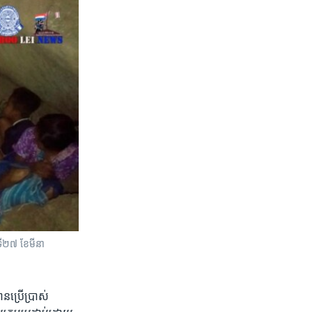
ងៃទី២៧ ខែមីនា
ន​ប្រើប្រាស់​