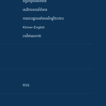
អក្ខរកម្មសារព័ត៌មាន
សេរីភាពសារព័ត៌មាន
ការបោះឆ្នោតនៅអាមេរិកឆ្នាំ២០២០
Khmer-English
បទវិចារណកថា
RSS