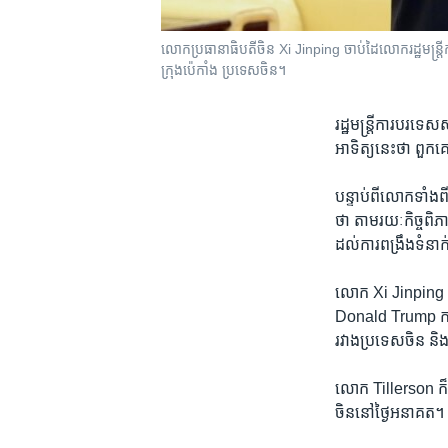
លោក​ប្រធានាធិបតី​ចិន Xi Jinping ចាប់​ដៃ​លោក​រដ្ឋ​មន្រ្ត
ក្រុង​ប៉េកាំង ប្រទេស​ចិន។
រដ្ឋមន្ត្រី​ការបរទ
អាទិត្យ​នេះ​ថា ពួកគេ​
បន្ទាប់​ពី​លោក​ទាំង​
ថា តាម​រយៈ​កិច្ច​ពិ
ដល់​ការ​ពង្រឹង​ទំនា
លោក Xi Jinping ប
Donald Trump កាល​ពី
រវាង​ប្រទេស​ចិន និង
លោក Tillerson ក៏​ប
ចិន​នៅ​ថ្ងៃ​អនាគត។