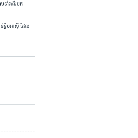
​ទាំង​ពីរ​មក​
​ទ្វីប​អាស៊ី ដែល​