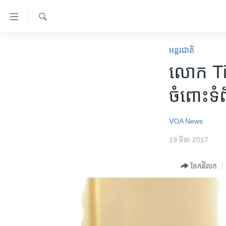
ភ្ជាប់​
ទៅ​
គេហទំព័រ​
ស្វែង​
កម្ពុជា
រក
អន្តរជាតិ
ទាក់ទង
អន្តរជាតិ
លោក Til
រំលង​
និង​
អាមេរិក
ចំពោះ​ទំព
ចូល​
ចិន
ទៅ​​
ទំព័រ​
ហេឡូវីអូអេ
VOA News
ព័ត៌មាន​​
កម្ពុជាច្នៃប្រតិដ្ឋ
19 មីនា 2017
តែ​
ម្តង
ព្រឹត្តិការណ៍ព័ត៌មាន
ចែករំលែក
រំលង​
ទូរទស្សន៍ / វីដេអូ​
និង​
ចូល​
វិទ្យុ / ផតខាសថ៍
ទៅ​
កម្មវិធីទាំងអស់
ទំព័រ​