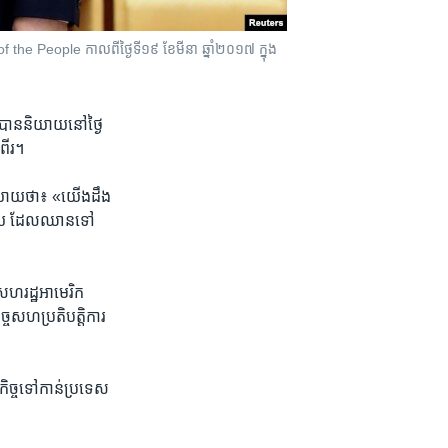
l of the People កាលពី​ថ្ងៃទី១៩ ខែមីនា ឆ្នាំ២០១៧ ក្នុង​
ាន​និយាយ​នៅ​ថ្ងៃ​
​ពីរ។
ន​និយាយ​ថា៖ «យើង​ដឹង​
ន​មួយ ដែល​ឈាន​ទៅ​
ហរដ្ឋ​អាមេរិក
្ច​សហប្រតិបត្តិការ​
្ច​ទៅ​កាន់​ប្រទេស​