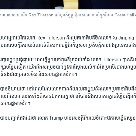
ី​ការបរទេស​អាមេរិក Rex Tillerson នៅ​មុន​កិច្ចប្រជុំ​របស់​លោក​នៅ​ក្នុង​វិមាន Great Hal
េស​សហរដ្ឋ​អាមេរិក​លោក Rex Tillerson និង​ប្រធានាធិបតី​ចិន​លោក Xi Jinping ប
មាន​សេចក្ដី​រីករាយ​ចំពោះ​ទំព័រ​សករាជ​ថ្មី​នៃ​កិច្ច​សហប្រតិបត្តិការ​រវាង​ប្រទេស​ទាំង
ពីរ​បាន​ជួប​ប្រជុំ​គ្នា​រយៈពេល​ខ្លី​មួយ​នៅ​ក្នុង​ទីក្រុង​ប៉េកាំង លោក Tillerson បា
ភាក្សា​បន្ថែម​ទៀត យើង​នឹង​សម្រេច​បាន​នូវ​ការ​ស្វែង​យល់​កាន់តែ​ប្រសើរ​ជាង​មុ
ក់ទំនង​រវាង​ប្រទេស​ចិន និង​សហរដ្ឋ​អាមេរិក‍»។
ាន​និយាយ​ថា នៅ​ពេល​ដែល​លោក​បាន​និយាយ​ជាមួយ​នឹង​លោក​ប្រធានាធិបតី​ស
​ខែ​មុន លោក​ទាំង​ពីរ​បាន​ឯកភាព​គ្នា​ថា ចាំបាច់​នឹង​សហការ​គ្នា​ដើម្បី​បង្កើន​កិច
​សហរដ្ឋ​អាមេរិក‍។
ាន​បញ្ជាក់​ផង​ដែរ​ថា លោក Trump មាន​សេចក្ដី​រីករាយ​ចំពោះ​ឱកាស​ធ្វើ​ទស្សនកិច