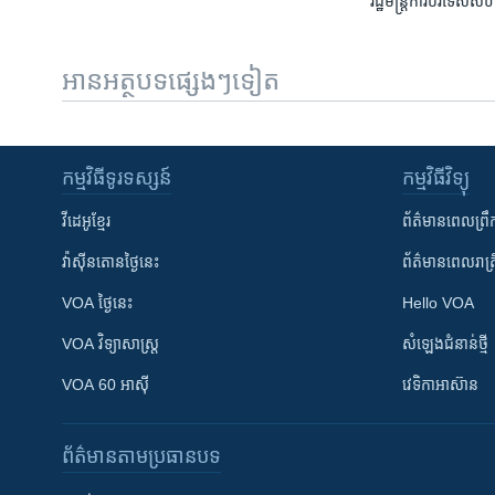
រដ្ឋ​មន្ត្រី​ការបរទេស​ស
អានអត្ថបទផ្សេងៗទៀត
កម្មវិធី​ទូរទស្សន៍
កម្មវិធី​វិទ្យុ
វីដេអូ​ខ្មែរ
ព័ត៌មាន​ពេល​ព្រឹ
វ៉ាស៊ីនតោន​ថ្ងៃ​នេះ
ព័ត៌មាន​​ពេល​រាត្រ
VOA ថ្ងៃនេះ
Hello VOA
VOA ​វិទ្យាសាស្ត្រ
សំឡេង​ជំនាន់​ថ្មី
VOA 60 អាស៊ី
វេទិកា​អាស៊ាន
ព័ត៌មាន​តាមប្រធានបទ​