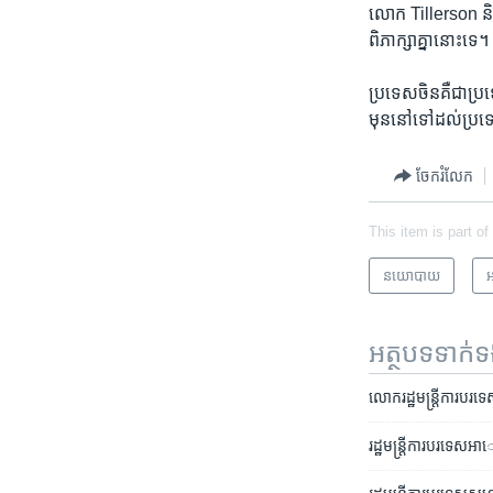
លោក Tillerson និង​ល
ពិភាក្សា​គ្នា​នោះ​ទេ។
ប្រទេស​ចិន​គឺ​ជា​ប្
មុន​នៅ​ទៅ​ដល់​ប្រទេ
ចែករំលែក
This item is part of
នយោបាយ
អ
អត្ថបទ​ទាក់
លោក​រដ្ឋមន្រ្តី​ការបរទេ
រដ្ឋ​មន្រ្តី​ការបរទេស​អ