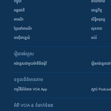
កម្ពុជា
នយោបាយ
អន្តរជាតិ
សេដ្ឋកិច្ច
អាមេរិក
សិទ្ធិមនុស្ស
ខ្មែរ​នៅអាមេរិក
សុខភាព
អាស៊ីអាគ្នេយ៍
អប់រំ
រៀន​​អង់គ្លេស
អង់គ្លេស​ជាមួយ​ម៉ានី​និង​ម៉ូរី
រៀន​​​​​​អង់គ្លេ
ទទួល​ព័ត៌មាន​តាម
កម្មវិធី​ព័ត៌មាន VOA App
ស្តាប់ Podcas
អំពី​ VOA & ទំនាក់ទំនង