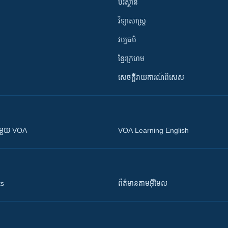
បរិស្ថាន
វិទ្យាសាស្រ្ត
វប្បធម៌
ខ្មែរក្រហម
សេចក្តីរាយការណ៍ពិសេស
ស​​ជាមួយ VOA
VOA Learning English
ts
ព័ត៌មាន​តាម​អ៊ីមែល