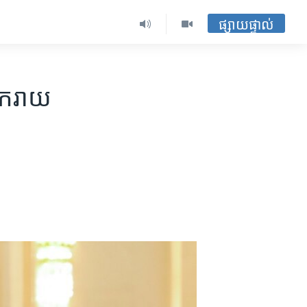
ផ្សាយផ្ទាល់
ីករាយ​