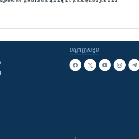
ហរដ្ឋ​អាមេរិក​ថា ត្រូវ​មាន​វិធានការ​ផ្សេង​ដើម្បី​ដោះស្រាយ​ជាមួយ​នឹង​កូរ៉េ​ខាង​ជើង
បណ្តាញ​សង្គម
ក
ី