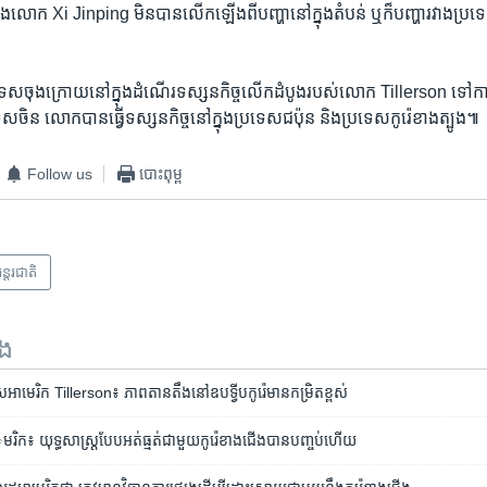
ោក Xi Jinping មិន​បាន​លើក​ឡើង​ពី​បញ្ហា​នៅ​ក្នុង​តំបន់ ឬ​ក៏​បញ្ហា​រវាង​ប្រទេស
រទេស​ចុង​ក្រោយ​នៅ​ក្នុង​ដំណើរ​ទស្សនកិច្ច​លើក​ដំបូង​របស់​លោក Tillerson ទៅ​កាន់
ស​ចិន លោក​បាន​ធ្វើ​ទស្សនកិច្ច​នៅ​ក្នុង​ប្រទេស​ជប៉ុន និង​ប្រទេស​កូរ៉េ​ខាង​ត្បូង៕
Follow us
បោះពុម្ព
ន្តរជាតិ
ទង
ស​អាមេរិក Tillerson៖​ ភាព​តាន​តឹង​នៅ​ឧបទ្វីប​កូរ៉េ​មាន​កម្រិត​ខ្ពស់
ាេមរិក៖ យុទ្ធសាស្រ្ត​បែប​អត់ធ្មត់​ជាមួយ​កូរ៉េ​ខាង​ជើង​បាន​បញ្ចប់​ហើយ