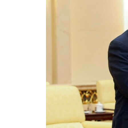
រចនា
សម្ព័ន្ធ​
រំលង​
និង​
ចូល​
ទៅ​
កាន់​
ទំព័រ​
ស្វែង​
រក