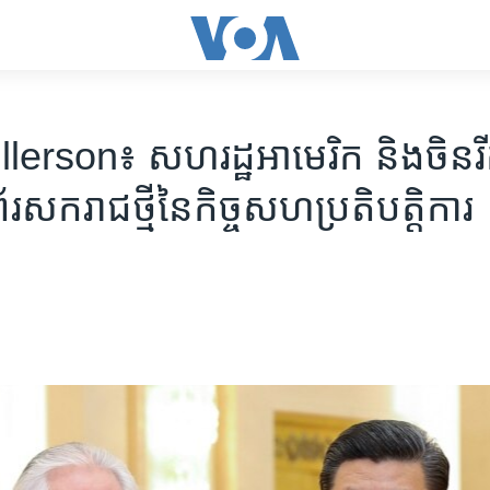
lerson៖ សហរដ្ឋ​អាមេរិក និង​ចិន​រ
័រ​សករាជ​ថ្មី​នៃ​កិច្ច​សហប្រតិបត្តិការ