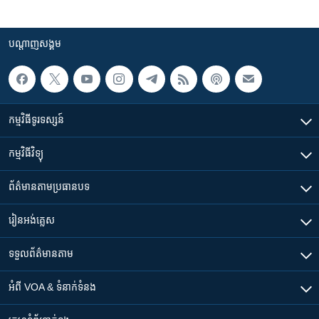
បណ្តាញ​សង្គម
កម្មវិធី​ទូរទស្សន៍
កម្មវិធី​វិទ្យុ
ព័ត៌មាន​តាមប្រធានបទ​
រៀន​​អង់គ្លេស
ទទួល​ព័ត៌មាន​តាម
អំពី​ VOA & ទំនាក់ទំនង