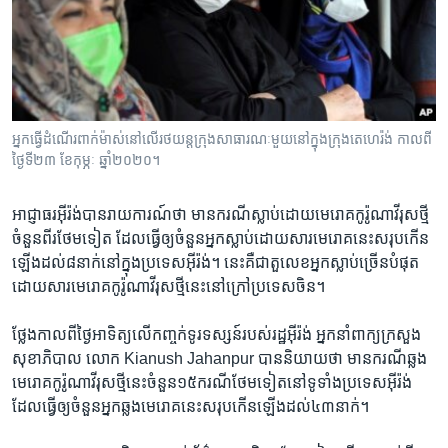
រចនា
សម្ព័ន្ធ​
Khmer English
រំលង​
និង​
បណ្តាញ​សង្គម
ចូល​
ទៅ​
អ្នក​ធ្វើ​ដំណើរ​ពាក់​ម៉ាស់​នៅ​លើ​រថយន្ត​ក្រុង​សាធារណៈ​មួយ​នៅ​ក្នុង​ក្រុង​តេហេរ៉ង់ កាលពី​
កាន់​
ថ្ងៃទី២៣ ខែកុម្ភៈ ឆ្នាំ២០២០។
ទំព័រ​
ភាសា
ស្វែង​
អាជ្ញាធរ​អ៊ីរ៉ង់​បាន​រាយការណ៍​ថា មាន​ករណី​ស្លាប់​ដោយ​មេរោគ​កូរ៉ូណាវីរុស​ថ្មី​
រក
ចំនួន​ពីរ​ថែម​ទៀត ដែល​ធ្វើ​ឲ្យ​ចំនួន​អ្នក​ស្លាប់​ដោយសារ​មេរោគ​នេះ​សរុប​កើន
ឡើង​ដល់​៨​នាក់​នៅ​ក្នុង​ប្រទេស​អ៊ីរ៉ង់។ នេះ​គឺ​ជា​តួលេខ​អ្នក​ស្លាប់​ច្រើន​បំផុត​
ដោយ​សារ​មេរោគ​កូរ៉ូណាវីរុស​ថ្មី​នេះ​នៅ​ក្រៅ​ប្រទេស​ចិន។
ថ្លែង​កាល​ពី​ថ្ងៃ​អាទិត្យ​លើ​កញ្ចក់​ទូរទស្សន៍​របស់​រដ្ឋ​អ៊ីរ៉ង់ អ្នក​នាំពាក្យ​ក្រសួង​
សុខាភិបាល​ លោក Kianush Jahanpur បាន​និយាយ​ថា មាន​ករណី​ឆ្លង​
មេរោគ​កូរ៉ូណាវីរុស​ថ្មី​នេះ​ចំនួន​១៥​ករណី​ថែម​ទៀត​នៅ​ទូទាំង​ប្រទេស​អ៊ីរ៉ង់
ដែល​ធ្វើ​ឲ្យ​ចំនួន​អ្នក​ឆ្លង​មេរោគ​នេះ​សរុប​កើនឡើង​ដល់​៤៣​នាក់។