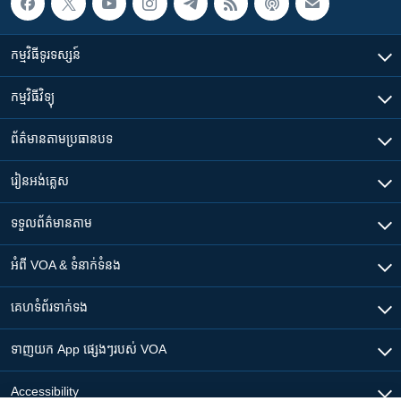
កម្មវិធី​ទូរទស្សន៍
កម្មវិធី​វិទ្យុ
ព័ត៌មាន​តាមប្រធានបទ​
រៀន​​អង់គ្លេស
ទទួល​ព័ត៌មាន​តាម
អំពី​ VOA & ទំនាក់ទំនង
គេហទំព័រ​​ទាក់ទង
ទាញយក​ App ផ្សេងៗ​របស់​ VOA
Accessibility