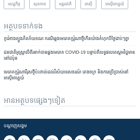
សេដ្ឋកិច្ច
សុខភាព
អន្តរជាតិ
អាស៊ី
អាស៊ី​អាគ្នេយ៍
អត្ថបទ​ទាក់ទង
កូរ៉េ​ខាង​ត្បូង​ភិតភ័យ​ខណៈ​ករណី​​ឆ្លង​មេរោគ​កូរ៉ូណា​ថ្មី​កើន​​យ៉ាង​គំហុក​បី​ថ្ងៃ​ជាប់ៗ​គ្នា
ជនជាតិ​អូស្តា្រលី​ពីរ​នាក់​បាន​ឆ្លងមេរោគ​ COVID-19 ​បន្ទាប់​ពី​លទ្ធផល​តេស្ត​អវិជ្ជមាន​
នៅ​ជប៉ុន
មេរោគ​កូរ៉ូណាវីរុស​ថ្មី​ប៉ះពាល់​ដល់​វិស័យ​ទេសចរណ៍ រោងចក្រ និង​ការ​ប្រើប្រាស់​នៅ​
អាស៊ី​អាគ្នេយ៍
អានអត្ថបទផ្សេងៗទៀត
បណ្តាញ​សង្គម