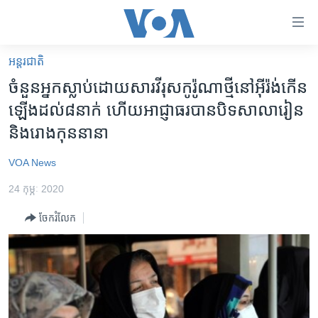
ភ្ជាប់​
ទៅ​
គេហទំព័រ​
អន្តរជាតិ
កម្ពុជា
ទាក់ទង
ចំនួន​អ្នក​ស្លាប់​ដោយសារ​វីរុស​កូរ៉ូណា​ថ្មី​នៅ​អ៊ីរ៉ង់​កើន
រំលង​
អន្តរជាតិ
ឡើង​ដល់​៨​នាក់ ហើយ​អាជ្ញាធរ​បាន​បិទ​សាលារៀន​
និង​
អាមេរិក
និង​រោងកុន​នានា
ចូល​
ទៅ​​
ចិន
VOA News
ទំព័រ​
ហេឡូវីអូអេ
ព័ត៌មាន​​
24 កុម្ភៈ 2020
តែ​
កម្ពុជាច្នៃប្រតិដ្ឋ
ម្តង
ចែករំលែក
ព្រឹត្តិការណ៍ព័ត៌មាន
រំលង​
និង​
ទូរទស្សន៍ / វីដេអូ​
ចូល​
វិទ្យុ / ផតខាសថ៍
ទៅ​
ទំព័រ​
កម្មវិធីទាំងអស់