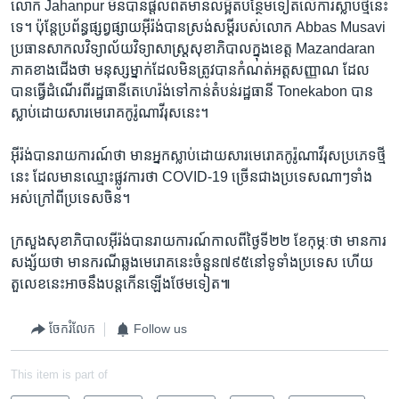
លោក Jahanpur មិន​បាន​ផ្ដល់​ព័ត៌មាន​លម្អិត​បន្ថែម​ទៀត​លើ​ការ​ស្លាប់​ថ្មី​នេះ​
ទេ។ ប៉ុន្តែ​ប្រព័ន្ធផ្សព្វផ្សាយ​អ៊ីរ៉ង់​បាន​ស្រង់​សម្ដី​របស់​លោក Abbas Musavi
ប្រធាន​សាកលវិទ្យាល័យ​វិទ្យាសាស្ត្រ​សុខាភិបាល​ក្នុង​ខេត្ត Mazandaran
ភាគខាងជើង​ថា មនុស្ស​ម្នាក់​ដែល​មិន​ត្រូវ​បាន​កំណត់អត្តសញ្ញាណ ដែល​
បាន​ធ្វើ​ដំណើរ​ពី​រដ្ឋធានី​តេហេរ៉ង់​ទៅ​កាន់​តំបន់​រដ្ឋធានី Tonekabon បាន​
ស្លាប់​ដោយសារ​មេរោគ​កូរ៉ូណាវីរុស​នេះ។
អ៊ីរ៉ង់​បាន​រាយការណ៍​ថា​ មាន​អ្នក​ស្លាប់​ដោយសារ​មេរោគ​កូរ៉ូណាវីរុស​ប្រភេទ​ថ្មី​
នេះ ដែល​មាន​ឈ្មោះ​ផ្លូវការ​ថា COVID-19 ច្រើន​ជាង​ប្រទេស​ណាៗ​ទាំង
អស់​ក្រៅ​ពី​ប្រទេស​ចិន។
ក្រសួង​សុខាភិបាល​អ៊ីរ៉ង់​បាន​រាយការណ៍​កាល​ពី​ថ្ងៃ​ទី​២២ ខែកុម្ភៈ​ថា មាន​ការ​
សង្ស័យ​ថា​ មាន​ករណីឆ្លង​មេរោគ​នេះ​ចំនួន​៧៩៥​នៅ​ទូទាំង​ប្រទេស​ ហើយ​
តួលេខ​នេះ​អាច​នឹង​បន្ត​កើនឡើង​ថែម​ទៀត៕
ចែករំលែក
Follow us
This item is part of