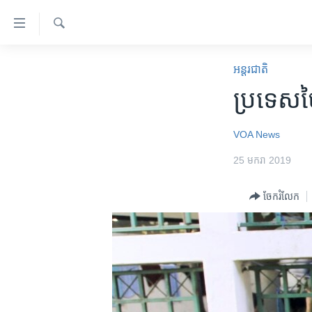
ភ្ជាប់​
ទៅ​
គេហទំព័រ​
ស្វែង​
កម្ពុជា
រក
អន្តរជាតិ
ទាក់ទង
អន្តរជាតិ
ប្រទេស​ថៃ
រំលង​
និង​
អាមេរិក
ចូល​
VOA News
ចិន
ទៅ​​
25 មករា 2019
ទំព័រ​
ហេឡូវីអូអេ
ព័ត៌មាន​​
កម្ពុជាច្នៃប្រតិដ្ឋ
ចែករំលែក
តែ​
ម្តង
ព្រឹត្តិការណ៍ព័ត៌មាន
រំលង​
ទូរទស្សន៍ / វីដេអូ​
និង​
ចូល​
វិទ្យុ / ផតខាសថ៍
ទៅ​
កម្មវិធីទាំងអស់
ទំព័រ​