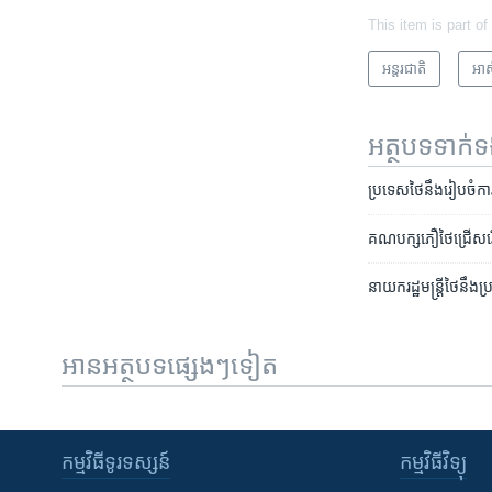
This item is part of
អន្តរជាតិ
អាស
អត្ថបទ​ទាក់
ប្រទេស​ថៃ​នឹង​រៀបចំ​ការ​ប
គណបក្ស​ភឿថៃ​​ជ្រើសរើស​ថ្
នាយករដ្ឋមន្ត្រី​ថៃ​នឹង​
អានអត្ថបទផ្សេងៗទៀត
កម្មវិធី​ទូរទស្សន៍
កម្មវិធី​វិទ្យុ