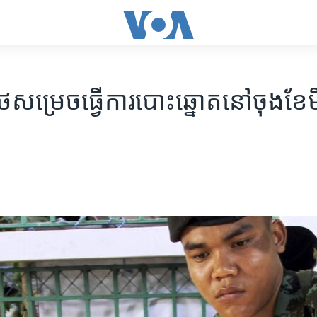
​សម្រេច​ធ្វើ​ការ​បោះ​ឆ្នោត​នៅ​​​ចុង​ខែ​