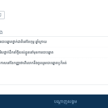
៊ី
ទង
ោះ​ឆ្នោត​ថ្នាក់​ជាតិ​នៅ​ខែ​កុម្ភៈ​ឆ្នាំ​ក្រោយ
នាក់​ដឹកនាំ​ថ្មី​របស់​ខ្លួន​នៅ​មុន​ការ​បោះ​ឆ្នោត
ប្រកាស​នៅ​ខែ​កញ្ញា​ថា​តើ​លោក​នឹង​ចូលរួម​បោះ​ឆ្នោត​ឬ​ក៏​អត់
បណ្តាញ​សង្គម