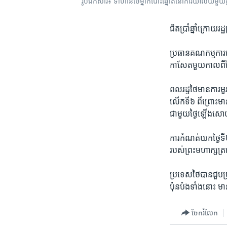
រូបឯកសារ៖ ទាហាន​ថៃ​ម្នាក់​​បោះ​ឆ្នោត​នៅ​ការិយាល័យ​មួយ​ក្
ជិត​ប្រាំ​ឆ្នាំ​ក្រោ
ប្រធាន​គណកម្មការ​រៀ
កាសែត​មួយ​កាល​ពី​ថ្ង
ពល​រដ្ឋ​ថៃ​មាន​ការ​ម
លើក​ទី៦ ពី​ព្រោះ​មាន​
ជាមួយ​ថ្ងៃ​ឡើង​សោយ
ការ​កំណត់​យក​ថ្ងៃ​ទី​
របស់​ព្រះ​មហាក្សត្
ប្រទេស​ថៃ​បាន​ជួប​ប្
ប៉ុន​ប៉ង​ទាំង​នោះ ម
ចែករំលែក