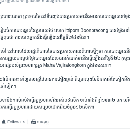
នុង​ទីក្រុង​បាងកក​ ប្រទេស​ថៃ កាល​ពី​ឆ្នាំ​២០១៤។
យ​រដ្ឋ​ប្រហារ​យោធា​ ប្រទេស​ថៃ​នៅ​ទី​បញ្ចប់​បាន​ប្រកាស​ថា​នឹង​មាន​ការ​បោះ​ឆ្នោត​នៅ​ចុ
ប​ចំ​ការ​បោះ​ឆ្នោត​នៃ​ប្រទេស​ថៃ ​លោក​ Ittiporn Boonpracong​ បាន​ថ្លែង​នៅ​ក្ន
ៃ​ពុធ​ថា ការ​បោះ​ឆ្នោត​នឹង​ធ្វើ​ឡើង​នៅ​ថ្ងៃ​ទី​២៤​ខែ​មិនា។
ួរ​ម៉ៅ នៅ​ពេល​ដែល​រដ្ឋាភិបាល​ថៃ​បាន​ប្រកាសកាល​ពី​ពេល​ថ្មីៗ​ថា​ ការ​បោះ​ឆ្នោត​នឹង
ការ​ព្រួយ​បារម្ភ​ថាថ្ងៃ​បោះ​ឆ្នោត​ដែល​បាន​កំណត់​ថា​នឹង​ធ្វើឡើង​នៅ​ថ្ងៃ​ទី​២៤​ កុម្ភះ
​រាជ្យ​របស់​ព្រះ​មហាក្សត្រ Maha Vajiralongkorn ​ក្នុង​ខែ​ឧសភា។
២៤មិនា​នេះ​ នាំ​ឲ្យ​ពល​រដ្ឋ​ថៃ​មាន​ការ​ងឿង​ឆ្ងល់ ពី​ព្រោះ​ចុង​ខែ​មិនា​កាន់​តែ​កៀក​ន
រ​ទៅ​ទៀត។
រទះ​នឹង​ការ​ប៉ុន​ប៉ង​ធ្វើ​រដ្ឋ​ប្រហារ​ទាំង​អស់​១៩​លើក​ ចាប់​តាំង​ពី​ឆ្នាំ​១៩៣២​ មក ហ
ាន​ការ​ធ្វើ​រដ្ឋ​ប្រហារ​ដោយ​សម្រេច​ជោគជ័យ​ចំនួន​១២​លើក៕
Follow us
បោះពុម្ព