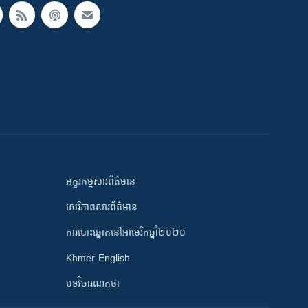
អក្ខរកម្មសារព័ត៌មាន
សេរីភាពសារព័ត៌មាន
ការបោះឆ្នោតនៅអាមេរិកឆ្នាំ២០២០
Khmer-English
បទវិចារណកថា