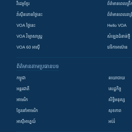
វីដេអូ​ខ្មែរ
ព័ត៌មាន​ពេល​ព្រឹ
វ៉ាស៊ីនតោន​ថ្ងៃ​នេះ
ព័ត៌មាន​​ពេល​រាត្រ
VOA ថ្ងៃនេះ
Hello VOA
VOA ​វិទ្យាសាស្ត្រ
សំឡេង​ជំនាន់​ថ្មី
VOA 60 អាស៊ី
វេទិកា​អាស៊ាន
ព័ត៌មាន​តាមប្រធានបទ​
កម្ពុជា
នយោបាយ
អន្តរជាតិ
សេដ្ឋកិច្ច
អាមេរិក
សិទ្ធិមនុស្ស
ខ្មែរ​នៅអាមេរិក
សុខភាព
អាស៊ីអាគ្នេយ៍
អប់រំ