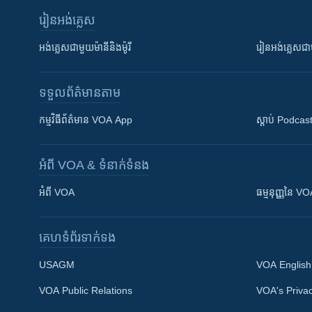
រៀន​​អង់គ្លេស
អង់គ្លេស​ជាមួយ​ម៉ានី​និង​ម៉ូរី
រៀន​​​​​​អង់គ្លេ
ទទួល​ព័ត៌មាន​តាម
កម្មវិធី​ព័ត៌មាន VOA App
ស្តាប់ Podcas
អំពី​ VOA & ទំនាក់ទំនង
អំពី​ VOA
ធម្មនុញ្ញ​នៃ V
គេហទំព័រ​​ទាក់ទង
USAGM
VOA English
VOA Public Relations
VOA's Privac