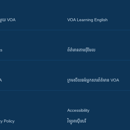
ស​​ជាមួយ VOA
VOA Learning English
ts
ព័ត៌មាន​តាម​អ៊ីមែល
OA
ក្រម​​​សីលធម៌​​​អ្នក​​​សារព័ត៌មាន VOA
Accessibility
y Policy
វិទ្យុ​អាស៊ី​សេរី