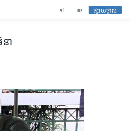
ផ្សាយផ្ទាល់
មិនា