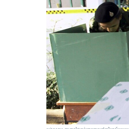
រចនា
សម្ព័ន្ធ​
រំលង​
និង​
ចូល​
ទៅ​
កាន់​
ទំព័រ​
ស្វែង​
រក