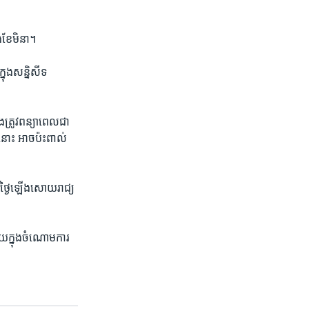
ង​ខែ​មិនា។
ុង​សន្និសីទ​
​ត្រូវ​ពន្យា​ពេល​ជា
​នោះ ​អាច​ប៉ះ​ពាល់​
ឹង​ថ្ងៃ​ឡើង​សោយរាជ្យ​
ើយ​ក្នុង​ចំណោម​ការ​