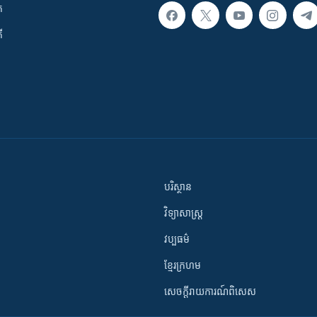
ក
ី
បរិស្ថាន
វិទ្យាសាស្រ្ត
វប្បធម៌
ខ្មែរក្រហម
សេចក្តីរាយការណ៍ពិសេស