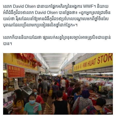
លោក ​David Olsen ​ជា​នាយក​ផ្នែក​អភិរក្ស​នៃ​អង្គការ​ WWF។​ និយាយ​
អំពី​ជំងឺ​កូវីដ១៩លោក​ David Olsen ​បាន​ថ្លែង​ថា៖​ «ពួក​អ្នក​សា្រវ​ជ្រាវ​ចិន​
យល់​ថា ​វីរុស​ដែល​នាំ​ឱ្យ​មាន​ជំងឺ​កូវីដ១៩​ប្រហែល​បណ្តាល​មក​ពី​ថ្នាំ​ចិន​សែ​
បុរាណ​ដែល​ប្រើ​លាមក​ប្រចៀវ​ផលិត​ថ្នាំ​ដាក់​ភ្នែក»។​
លោក​ក៏​បាន​និយាយ​ដែរ​ថា​ ផ្សារ​លក់​សត្វព្រៃ​ខុស​ច្បាប់​អាច​ត្រូវ​បិទ​ជា​បន្ទាន់​
បាន។​