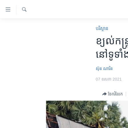
ភ្ជាប់​
ទៅ​
គេហទំព័រ​
ស្វែង​
កម្ពុជា
រក
បរិស្ថាន
ទាក់ទង
អន្តរជាតិ
ខ្យល់​កន្រ្
រំលង​
និង​
អាមេរិក
នៅ​ទូទាំង
ចូល​
ចិន
ទៅ​​
ទំព័រ​
ហេឡូវីអូអេ
ស៊ុន ណារិន
ព័ត៌មាន​​
កម្ពុជាច្នៃប្រតិដ្ឋ
07 ឧសភា 2021
តែ​
ម្តង
ព្រឹត្តិការណ៍ព័ត៌មាន
ចែករំលែក
រំលង​
ទូរទស្សន៍ / វីដេអូ​
និង​
ចូល​
វិទ្យុ / ផតខាសថ៍
ទៅ​
កម្មវិធីទាំងអស់
ទំព័រ​