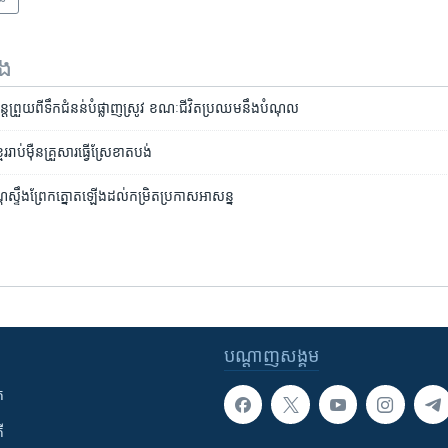
ទង
ត​ព្រួយ​ពី​ទឹកជំនន់​បំផ្លាញ​ស្រូវ ខណៈ​ជីវិត​ប្រឈម​នឹង​បំណុល
មែរ​រាប់ម៉ឺន​គ្រួសារ​ធ្វើ​ស្រែ​ខាតបង់
ត​ស្ទឹង​ព្រែក​ត្នោត​ឡើង​ដល់​កម្រិត​ប្រកាស​អាសន្ន
បណ្តាញ​សង្គម
ក
ី