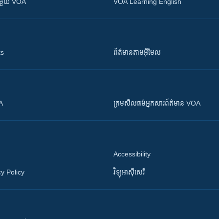
ស​​ជាមួយ VOA
VOA Learning English
ts
ព័ត៌មាន​តាម​អ៊ីមែល
OA
ក្រម​​​សីលធម៌​​​អ្នក​​​សារព័ត៌មាន VOA
Accessibility
y Policy
វិទ្យុ​អាស៊ី​សេរី