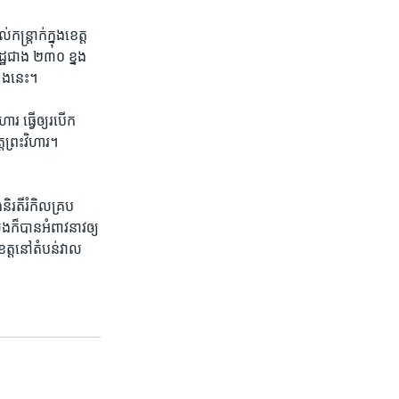
រ្តាក់​ក្នុង​ខេត្ត​
ដ្ឋ​ជាង​ ២៣០ ​ខ្នង
លៀង​នេះ។
ារ​ ធ្វើ​ឲ្យ​របើក
្ត​ព្រះវិហារ។
ិរតី​រំកិល​គ្រប​
​ក៏​បាន​អំពាវនាវ​ឲ្យ​
េត្ត​នៅ​តំបន់​វាល​