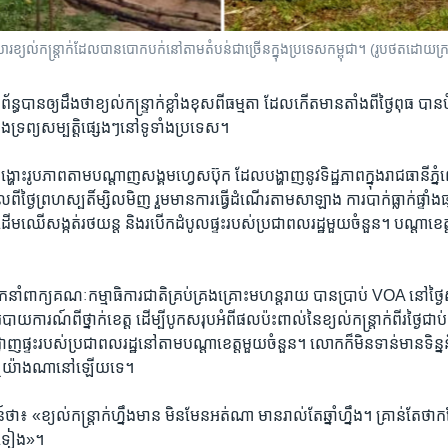
រខ្យល់កន្ត្រាក់ដែលបានបោកបក់នៅតាមតំបន់ជាច្រើនក្នុងប្រទេសកម្ពុជា។ (រូបថតដោយ
ក់​ព័ន្ធ​បាន​ឲ្យ​ដឹង​ថាខ្យល់​កន្រ្ទាក់ខ្លាំងខុស​ពី​ធម្មតា ​ដែល​កើត​មាន​តាំង​ពី​ថ្ងៃ​ពុធ​ បាន
ិង​ទ្រព្យ​សម្បត្តិ​ផ្សេង​ៗនៅ​ទូទាំង​ប្រទេស។
​រូបភាព​តាម​បណ្តាញ​សង្គម​ហ្វេស​ប៊ុក ដែល​បង្ហាញ​នូវ​ទិដ្ឋភាព​ក្នុង​រាជធានី​ភ
ាល​ពី​ថ្ងៃ​ព្រហស្បតិ៍ម្សិល​មិញ ​រួមមាន​ការ​ធ្វើ​ដំណើរ​តាម​សាឡាង ការ​បាក់​ធ្លាក់​ផ្ទាំង​ផ
ាក់ដើម​ឈើ​សង្កត់​រថយន្ត និង​របើក​ដំបូល​ផ្ទះរបស់​ប្រជាពលរដ្ឋ​មួយ​ចំនួន។ បណ្តាខេត្
។
ំ​ពាក្យគណៈ​កម្មាធិការ​ជាតិ​គ្រប់​គ្រង​គ្រោះ​មហន្តរាយ បាន​ប្រាប់​ VOA ​នៅ​ថ្ងៃ​សុ
ាំ​របាយ​ការណ៍​ពី​ថ្នាក់​ខេត្ត ដើម្បី​បូក​សរុប​អំពី​ផល​ប៉ះពាល់​នៃ​ខ្យល់​កន្រ្តាក់​ពីរ​ថ្ងៃ​ជាប់​
្លាញ​ផ្ទះ​របស់​ប្រជាពលរដ្ឋ​នៅ​តាម​បណ្តា​ខេត្ត​មួយ​ចំនួន​។ លោ​ក​ក៏​មិន​ទាន់​មាន​ទិន្ន
ស​ឬ​យ៉ាង​ណា​នៅ​ឡើយ​ទេ។
 «ខ្យល់​កន្រ្តាក់​ហ្នឹង​មាន មិន​មែន​អត់ណា​ មាន​រាល់​តែ​ឆ្នាំ​ហ្នឹង។ គ្រាន់តែ​ថា​កន្លែង
ត់​ទៀង»។