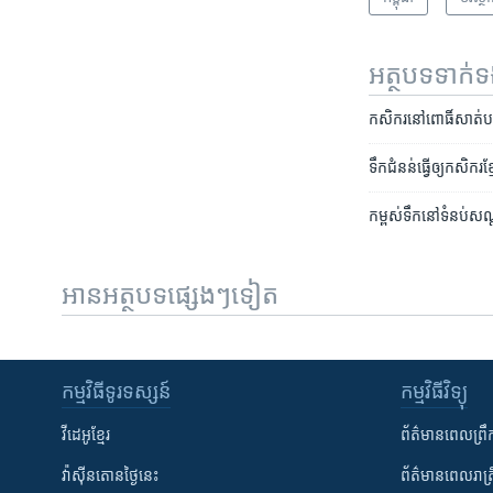
អត្ថបទ​ទាក់
កសិករ​នៅ​ពោធិ៍សាត់​បន្
ទឹកជំនន់​ធ្វើ​ឲ្យ​កសិករ​ខ្
កម្ពស់​ទឹក​នៅ​ទំនប់​សណ្
អានអត្ថបទផ្សេងៗទៀត
កម្មវិធី​ទូរទស្សន៍
កម្មវិធី​វិទ្យុ
វីដេអូ​ខ្មែរ
ព័ត៌មាន​ពេល​ព្រឹ
វ៉ាស៊ីនតោន​ថ្ងៃ​នេះ
ព័ត៌មាន​​ពេល​រាត្រ