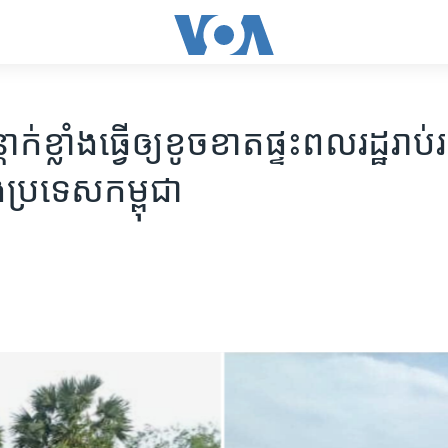
តាក់​ខ្លាំង​ធ្វើឲ្យ​ខូចខាត​ផ្ទះ​​ពលរដ្ឋ​រាប់​
​ប្រទេស​កម្ពុជា