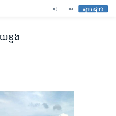
ផ្សាយផ្ទាល់
រយ​ខ្នង​