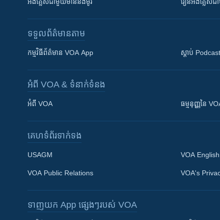
អង់គ្លេស​ជាមួយ​ម៉ានី​និង​ម៉ូរី
រៀន​​​​​​អង់គ្លេ
ទទួល​ព័ត៌មាន​តាម
កម្មវិធី​ព័ត៌មាន VOA App
ស្តាប់ Podcas
អំពី​ VOA & ទំនាក់ទំនង
អំពី​ VOA
ធម្មនុញ្ញ​នៃ V
គេហទំព័រ​​ទាក់ទង
USAGM
VOA English
VOA Public Relations
VOA's Privac
ទាញយក​ App ផ្សេងៗ​របស់​ VOA
Khmer English