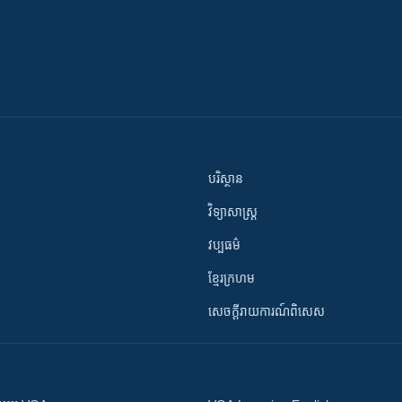
បរិស្ថាន
វិទ្យាសាស្រ្ត
វប្បធម៌
ខ្មែរក្រហម
សេចក្តីរាយការណ៍ពិសេស