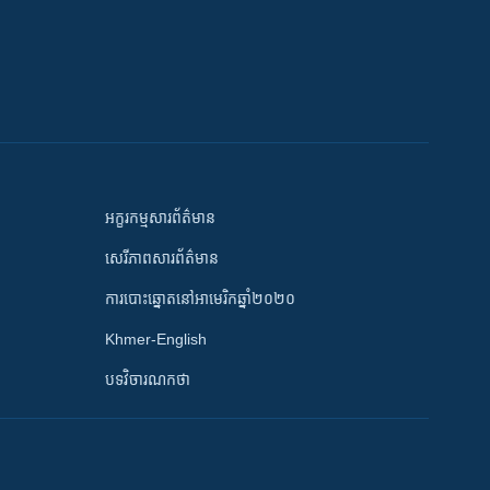
អក្ខរកម្មសារព័ត៌មាន
សេរីភាពសារព័ត៌មាន
ការបោះឆ្នោតនៅអាមេរិកឆ្នាំ២០២០
Khmer-English
បទវិចារណកថា