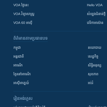
VOA ថ្ងៃនេះ
Hello VOA
VOA ​វិទ្យាសាស្ត្រ
សំឡេង​ជំនាន់​ថ្មី
VOA 60 អាស៊ី
វេទិកា​អាស៊ាន
ព័ត៌មាន​តាមប្រធានបទ​
កម្ពុជា
នយោបាយ
អន្តរជាតិ
សេដ្ឋកិច្ច
អាមេរិក
សិទ្ធិមនុស្ស
ខ្មែរ​នៅអាមេរិក
សុខភាព
អាស៊ីអាគ្នេយ៍
អប់រំ
រៀន​​អង់គ្លេស