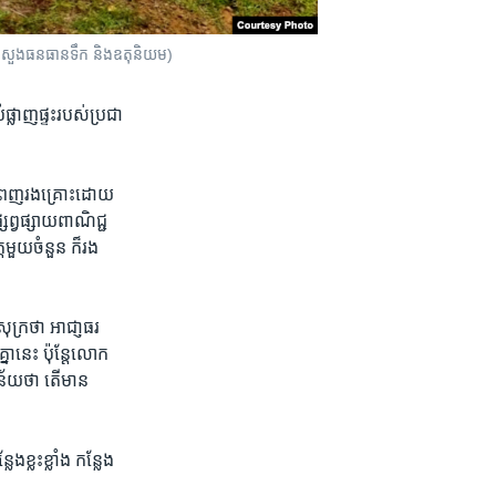
ក្រសួងធនធានទឹក និងឧតុនិយម)
​បំផ្លាញ​ផ្ទះរបស់​ប្រជា
្នំពេញរងគ្រោះ​ដោយ​
្សព្វផ្សាយ​ពាណិ​ជ្ជ
ត​មួយចំនួន​ ក៏រង
ក្រ​ថា អាជា្ញធរ​
គ្នា​នេះ ប៉ុន្តែ​លោក​
​ន័យ​ថា​ តើ​មាន​
​ខ្លះ​ខ្លាំង កន្លែង​