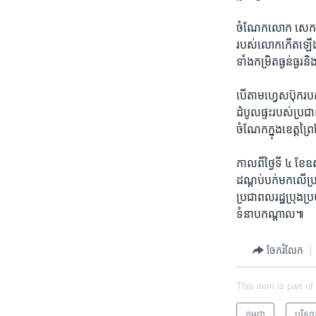
ចំណែក​លោក សេក សុខុម ប
របស់​លោក​កើត​ឡើង​ពីរ
ទាំង​កម្រិត​ធ្ងន់​ធ្
បើ​តាម​ហ្វេសប៊ុក​របស់
ដំបូល​ផ្ទះរបស់​ប្រជា
ចំណែកក្នុង​ខេត្ត​ព្រៃ
កាល​ពី​ថ្ងៃ​ទី​ ៤ ខែ
ដណ្តប់​បក់​មក​លើ​ប្រទ
ប្រជាពលរដ្ឋ​ប្រុង​ប្រ
ទំនាប​កណ្តាល៕
ចែករំលែក
This item is part of
កម្ពុជា
បរិស្ថ