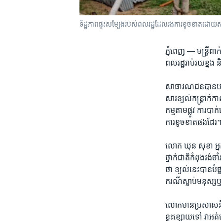
ទិដ្ឋភាពផ្ទះសម្បែងរបស់ពលរដ្ឋដែលរងការខូចខាតដោយសា
ភ្នំពេញ —
មន្រ្តីពា
ពលរដ្ឋរាប់​រយខ្នង ​ន
សាធារណជន​បាន​បង្ហោះ
សារ​ខ្យល់​កន្រ្តាក់​ក
កម្ម​តាម​ផ្លូវ ការ​ប
ការខូចខាតផង​ដែរ
លោក ឃុន សុខា អ្នកនា
ថ្នាក់​ជាតិ​កំពុង​រង់​ច
ថា​ ខ្យល់​នេះ​បាន​បំផ
ករណី​ស្លាប់​មនុស្
លោក​មាន​ប្រសាសន៍​ថា​៖
ខ្លះ​ខ្សោយ​ទៅ វា​អ