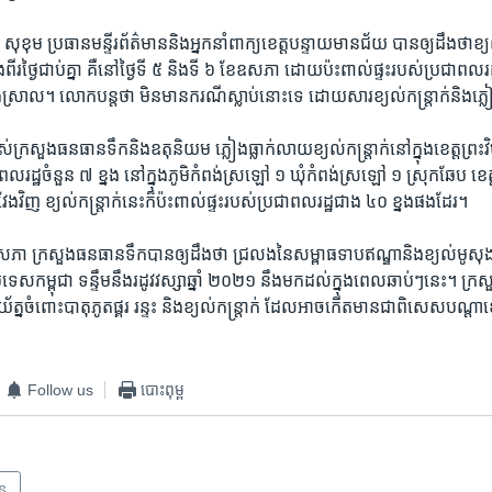
្រធាន​មន្ទីរ​ព័ត៌មាន​និង​អ្នកនាំពាក្យ​ខេត្ត​បន្ទាយ​មាន​ជ័យ បាន​ឲ្យ​ដឹង​ថា​ខ្យល់​កន្
​ថ្ងៃ​ជាប់​គ្នា គឺ​នៅ​ថ្ងៃ​ទី ​៥ និង​ទី ​៦ ​ខែ​ឧសភា ដោយ​ប៉ះពាល់​ផ្ទះ​របស់​ប្រជាពលរ
ងរ​និង​ស្រាល។ លោក​បន្ត​ថា​ មិនមាន​ករណី​ស្លាប់​នោះ​ទេ ដោយ​សារ​ខ្យល់​កន្រ្តាក់​និង​ភ្
​ក្រសួង​ធនធាន​ទឹក​និង​ឧតុ​និយម ភ្លៀង​ធ្លាក់​លាយ​ខ្យល់​កន្ត្រាក់​នៅ​ក្នុង​ខេត្ត​ព្រះ​វិហ
​ពលរដ្ឋចំ​នួន ​៧ ​ខ្នង នៅក្នុងភូមិ​កំពង់​ស្រឡៅ ​១ ឃុំ​កំពង់​ស្រឡៅ ​១​ ស្រុក​ឆែប ខេត
វែង​វិញ ​ខ្យល់​កន្រ្តាក់​នេះ​ក៏​ប៉ះ​ពាល់​ផ្ទះរបស់​ប្រជាពល​រដ្ឋជាង ​៤០ ​ខ្នង​ផង​ដែរ​។
​ឧសភា ក្រសួង​ធនធានទឹក​បាន​ឲ្យ​ដឹង​ថា​ ជ្រលង​នៃ​សម្ពាធ​ទាប​ឥណ្ឌា​និង​ខ្យល់​មូសុង​ន
េស​កម្ពុជា ទន្ទឹម​នឹង​រដូវ​វស្សា​ឆ្នាំ​ ២០​២១ នឹង​មក​ដល់​ក្នុង​ពេល​ឆាប់ៗ​នេះ។ ក្រសួង
យ័ត្ន​ចំពោះ​បាតុភូត​ផ្គរ រន្ទះ និង​ខ្យល់​កន្រ្តាក់ ​ដែល​អាច​កើត​មាន​ជា​ពិសេស​បណ្តា​ខ
Follow us
បោះពុម្ព
ាន