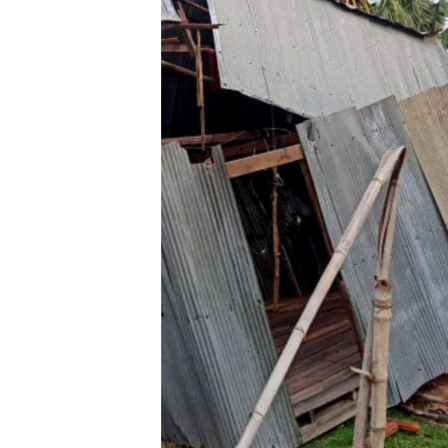
រចនា
សម្ព័ន្ធ​
រំលង​
និង​
ចូល​
ទៅ​
កាន់​
ទំព័រ​
ស្វែង​
រក