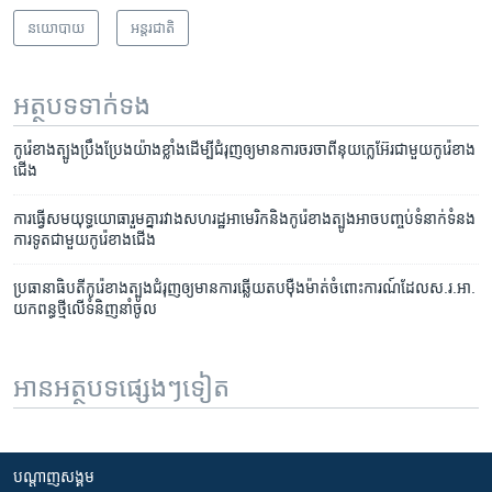
នយោបាយ
អន្តរជាតិ
អត្ថបទ​ទាក់ទង
កូរ៉េ​ខាង​ត្បូង​ប្រឹងប្រែង​យ៉ាង​ខ្លាំង​ដើម្បី​ជំរុញ​ឲ្យ​មាន​ការ​ចរចា​ពី​នុយក្លេអ៊ែរ​ជាមួយ​កូរ៉េ​ខាង​
ជើង
ការ​ធ្វើ​សមយុទ្ធ​យោធា​រួម​គ្នា​រវាង​សហរដ្ឋ​អាមេរិក​និង​កូរ៉េ​ខាង​ត្បូង​អាច​បញ្ចប់​ទំនាក់ទំនង​
ការទូត​ជាមួយ​កូរ៉េ​ខាង​ជើង
ប្រធានាធិបតី​កូរ៉េ​ខាង​ត្បូង​ជំរុញ​ឲ្យ​មាន​ការ​ឆ្លើយតប​ម៉ឺងម៉ាត់​ចំពោះ​ការណ៍​ដែល​ស.រ.អា.​
យក​ពន្ធ​ថ្មី​លើ​ទំនិញ​នាំ​ចូល
អានអត្ថបទផ្សេងៗទៀត
បណ្តាញ​សង្គម