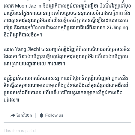
លោក Moon Jae In និង​រដ្ឋាភិបាល​កូរ៉េ​ខាង​ត្បូង​ជឿ​ថា ដំណើរ​វិវឌ្ឍ​ទៅ​មុខ​
ជា​ច្រើន​នៅ​ក្នុង​ការ​ឈាន​ឆ្ពោះ​ទៅ​សម្រេច​បាន​នូវ​គោល​បំណង​សន្តិភាព និង​
ភាព​គ្មាន​អាវុធ​នុយក្លេអ៊ែរ​នៅ​លើ​ឧបទ្វីប​កូរ៉េ ត្រូវ​បាន​ធ្វើ​ឡើង​ដោយ​មាន​ការ​
គាំទ្រ និង​ការ​រួម​ចំណែក​យ៉ាង​សកម្ម​ពី​ប្រធានាធិបតី​ចិន​លោក Xi Jinping
និង​ពី​រដ្ឋាភិបាល​ចិន»។
លោក Yang Jiechi បាន​បញ្ជាក់​ឡើង​វិញ​អំពី​គោល​ជំហរ​របស់​ប្រទេស​ចិន​
ដែល​ថា ចិន​ចង់​ឃើញ​ឧបទ្វីប​កូរ៉េ​គ្មាន​អាវុធ​នុយក្លេអ៊ែរ ហើយ​ចង់​ឃើញ​ការ​
ដោះស្រាយ​បញ្ហា​តាម​រយៈ​ការ​ចរចា។
មន្ត្រី​រដ្ឋាភិបាល​អាមេរិក​បាន​សន្យា​កាល​ពី​ថ្ងៃ​អាទិត្យ​ម្សិលមិញ​ថា ពួកគេ​នឹង​
មិន​ធ្វើ​សម្បទាន​ណា​មួយ​ជាមួយ​នឹង​កូរ៉េ​ខាង​ជើង​នៅ​មុន​ជំនួប​រវាង​មេដឹកនាំ​
ប្រទេស​ទាំង​ពីរ​នោះ​ទេ ហើយ​នឹង​នៅតែ​បន្ត​ដាក់​សម្ពាធ​លើ​កូរ៉េ​ខាង​ជើង​
ដដែល៕
ចែករំលែក
Follow us
This item is part of