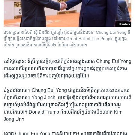
រចនា
សម្ព័ន្ធ​
Khmer English
រំលង​
និង​
បណ្តាញ​សង្គម
ចូល​
លោក​ប្រធានាធិបតី ស៊ី ជីនពីង (រូប​ស្តាំ) ជួប​ជាមួយ​នឹង​លោក Chung Eui Yong ទី
ទៅ​
ប្រឹក្សា​សន្តិសុខ​ជាតិ​កូរ៉េ​ខាង​ត្បូង នៅ​អគារ Great Hall of The People ក្នុង​ក្រុង​
កាន់​
ប៉េកាំង ប្រទេស​ចិន កាលពី​ថ្ងៃទី១២ ខែ​មីនា ឆ្នាំ២០១៨។
ទំព័រ​
ភាសា
ស្វែង​
នៅ​ថ្ងៃ​ចន្ទ​នេះ ទីប្រឹក្សា​សន្តិសុខ​ជាតិ​កូរ៉េ​ខាង​ត្បូង​លោក Chung Eui Yong
រក
បាន​សរសើរ​ប្រទេស​ចិន​ថា​បាន​ដើរ​តួ​នៅ​ក្នុង​ការ​ជួយ​ជំរុញ​ប្រទេស​កូរ៉េ​ខាង​
ជើង​ឲ្យ​ចូលរួម​ចរចា​អំពី​ការ​បញ្ចប់​អាវុធ​នុយក្លេអ៊ែរ។
ជំនួប​រវាង​លោក Chung Eui Yong ជាមួយ​នឹង​ទីប្រឹក្សា​គោល​នយោបាយ​
កំពូល​ចិន​លោក Yang Jiechi បាន​ធ្វើ​ឡើង​បន្ទាប់ពី​មាន​ការ​ប្រកាស​កាល​ពី​
សប្ដាហ៍​មុន​អំពី​ជំនួប​ដែល​គ្រោង​នឹង​ធ្វើ​ឡើង​រវាង​ប្រធានាធិបតី​សហរដ្ឋ​
អាមេរិក​លោក Donald Trump និង​មេដឹកនាំ​កូរ៉េ​ខាង​ជើង​លោក Kim
Jong Un។
លោក Chung Eui Yong បាន​និយាយ​ថា៖ «ប្រធានាធិបតី​កូរ៉េ​ខាង​ត្បូង​