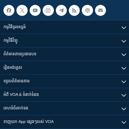
កម្មវិធី​ទូរទស្សន៍
កម្មវិធី​វិទ្យុ
ព័ត៌មាន​តាមប្រធានបទ​
រៀន​​អង់គ្លេស
ទទួល​ព័ត៌មាន​តាម
អំពី​ VOA & ទំនាក់ទំនង
គេហទំព័រ​​ទាក់ទង
ទាញយក​ App ផ្សេងៗ​របស់​ VOA