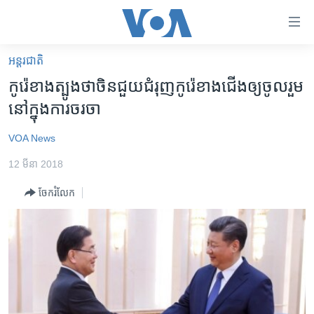
ភ្ជាប់​
ទៅ​
គេហទំព័រ​
អន្តរជាតិ
កម្ពុជា
ទាក់ទង
កូរ៉េ​ខាង​ត្បូង​ថា​ចិន​ជួយ​ជំរុញ​កូរ៉េ​ខាង​ជើង​ឲ្យ​ចូលរួម​
រំលង​
អន្តរជាតិ
នៅ​ក្នុង​ការ​ចរចា
និង​
អាមេរិក
ចូល​
VOA News
ទៅ​​
ចិន
ទំព័រ​
12 មីនា 2018
ហេឡូវីអូអេ
ព័ត៌មាន​​
ចែករំលែក
តែ​
កម្ពុជាច្នៃប្រតិដ្ឋ
ម្តង
ព្រឹត្តិការណ៍ព័ត៌មាន
រំលង​
និង​
ទូរទស្សន៍ / វីដេអូ​
ចូល​
វិទ្យុ / ផតខាសថ៍
ទៅ​
ទំព័រ​
កម្មវិធីទាំងអស់