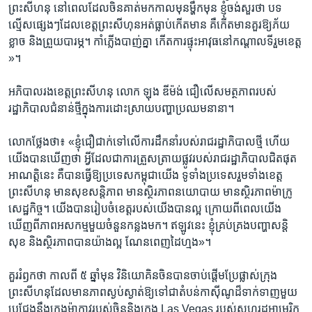
ព្រះសីហនុ​ នៅពេល​ដែល​ចិន​គាត់​មកកាលមុនម្ហឹក​មុន​ ខ្ញុំចង់​សួរ​ថា​ បទ​
ល្មើស​ផ្សេង​ៗ​ដែល​ខេត្ត​ព្រះ​សីហុន​អត់​ធ្លាប់​កើត​មាន​ គឺ​កើត​មាន​គួរ​ឱ្យ​ភ័យ​
ខ្លាច និងព្រួយ​បារម្ភ​។ កាំភ្លើង​បាញ់​គ្នា​ កើត​ការ​ផ្ទុះ​អាវុធ​នៅ​កណ្តាល​ទីរួមខេត្ត​
»។ ​
អភិបាល​រង​ខេត្ត​ព្រះសីហនុ​ លោក ​ឡុង ឌីម៉ង់​ ជឿលើ​សមត្ថភាព​របស់​
រដ្ឋាភិបាល​ជំនាន់ថ្មី​ក្នុងការ​ដោះស្រាយ​បញ្ហាប្រឈម​នានា​។
លោក​ថ្លែងថា៖ «ខ្ញុំ​ជឿជាក់​ទៅ​លើ​ការ​ដឹកនាំ​របស់​រាជរដ្ឋាភិបាល​ថ្មី​ ហើយ​
យើង​បាន​ឃើញ​ថា​ អ្វីដែ​ល​ជា​ការ​ត្រួស​ត្រាយ​ផ្លូវ​របស់​រាជរដ្ឋាភិបាល​ជិត​ផុត​
អាណត្តិ​នេះ​ គឺ​បាន​ធ្វើ​ឱ្យ​ប្រទេស​កម្ពុជា​យើង​ ទូទាំង​ប្រទេស​រួម​ទាំង​ខេត្ត​
ព្រះសីហនុ​ មាន​សុខ​សន្តិភាព​ មាន​ស្ថិរភាព​នយោបាយ​ មានសិ្ថរភាព​ម៉ាក្រូ
សេដ្ឋកិច្ច​។ យើង​បាន​រៀប​ចំ​ខេត្ត​របស់​យើង​បាន​ល្អ​ ក្រោយពីពេល​យើង​
ឃើញ​ពី​ភាព​អសកម្ម​មួយចំនួន​កន្លង​មក​។ ឥឡូវ​នេះ​ ខ្ញុំ​គ្រប់​គ្រង​បញ្ហា​សន្តិ
សុខ​ និងសិ្ថរភាព​បាន​យ៉ាង​ល្អ​ ណែន​ពេញ​ដៃ​ហ្មង»។
គួរ​រំឭក​ថា​ កាលពី ៥ ឆ្នាំ​មុន វិនិយោគិន​ចិន​បាន​ចាប់ផ្តើម​ប្រែផ្លាស់​ក្រុង​
ព្រះសីហនុ​ដែល​មាន​ភាព​ស្ងប់ស្ងាត់​ឱ្យ​ទៅ​ជា​តំបន់​កាស៊ីណូ​ដ៏​ទាក់ទាញ​មួយ​
ប្រជែង​នឹង​ក្រុង​ម៉ាកាវ​របស់​ចិន​និង​ក្រុង Las Vegas របស់​សហរដ្ឋ​អាមេរិក