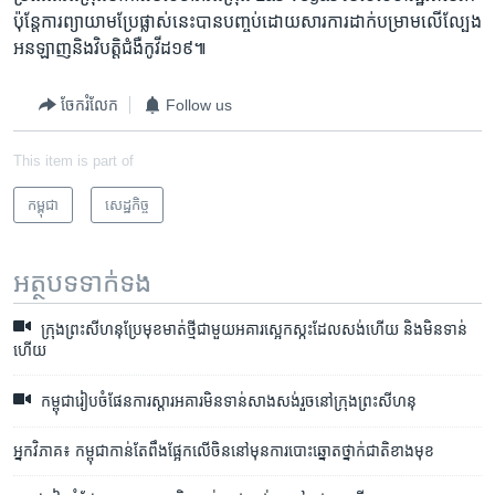
ប៉ុន្តែ​ការ​ព្យាយាម​ប្រែផ្លាស់​នេះ​បាន​បញ្ចប់​ដោយសារ​ការ​ដាក់​បម្រាម​លើ​ល្បែង​
អនឡាញ​និង​វិបត្តិ​ជំងឺ​កូវីដ១៩៕
ចែករំលែក
Follow us
This item is part of
កម្ពុជា
សេដ្ឋកិច្ច
អត្ថបទ​ទាក់ទង
ក្រុង​ព្រះសីហនុ​ប្រែ​មុខមាត់​ថ្មី​ជាមួយ​អគារ​ស្អេកស្កះ​ដែល​សង់​ហើយ និង​មិនទាន់​
ហើយ
កម្ពុជា​រៀបចំ​ផែនការ​ស្តារ​អគារ​មិន​ទាន់​សាងសង់​រួច​នៅ​ក្រុង​ព្រះសីហនុ
អ្នក​វិភាគ៖ កម្ពុជា​កាន់​តែ​ពឹង​ផ្អែក​លើ​ចិន​នៅ​មុន​ការ​បោះ​ឆ្នោត​ថ្នាក់​ជាតិ​ខាង​មុខ