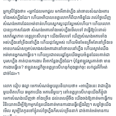
អ្នកស្រី​ថ្លែង​ថា៖ «អ្នក​ដែល​មក​ជួល​ មក​អីគាត់​ហ្នឹង​ រត់​ចោល​សំណង់​អគារ​
ទាំង​អស់​ហ្នឹង​ដែរ​។ ហើយ​អភិបាល​ខេត្ត​លោក​ក៏ពិបាក​ចិត្ត​ដែរ​ រាល់​ថ្ងៃ​ឃើញ​
សំណង់​អគារ​ដែល​អត់​ទាន់​ហើយ​ស្អេកស្កះ​ដុះស្លែ​អស់​ហើយ។​ ហើយ​លោក​
បាន​ប្រកាស​ដែរ​ថា​ សំណង់​អគារ​ទាំង​អស់​ហ្នឹង​មើល​ទៅ​ វាធ្វើ​ឱ្យ​ប៉ះពាល់​
សោភ័ណ្ឌភាព​ ខេត្ត​ព្រះសីហនុ​។​ យើង​មើល​ទៅ ឃើញ​សំណង់​អគារ​ទាំង​
អស់​ហ្នឹង​នៅ​ទ្រឹង​នៅ​ហ្នឹង ហើយ​ដុះស្លែ​អស់​ ហើយ​មិនមែន​ត្រឹម​តែ​នៅ​ទ្រឹង​ទេ
អាឧបករណ៍​សម្រាប់​សាង​សង់​អគារ​វា​នៅ​ចោល​នៅ​ហ្នឹង​ ហើយ​ស្ងាត់​ឈឹង​
អត់​មាន​អ្នកណា​ធ្វើ​ទេ​។ ហើយ​ប្រជា​ពលរដ្ឋ​ខ្មែរ​យើង​មួយ​ចំនួន​ដែល​គាត់​ជា​
បុរសហ្នឹង​ គាត់​បាន​ការងារ​ ពី​អាកន្លែង​ហ្នឹង​ដែរ​។ ប៉ុន្តែ​ឥឡូវ​សួរ​គាត់​ថា​ មាន​
ការ​ងារ​ធ្វើ​ទេ?​ ឥឡូវ​សេដ្ឋកិច្ច​ខេត្ត​ព្រះសីហនុ​កំពុង​ធ្លាក់​ចុះ​ លក់​ដូរ​អី​ក៏​អត់​
ដាច់​ដែរ»។ ​
លោក ​ជៀប​ ផល្លា​ មេកា​សំណង់​មួយ​រូប​និយាយ​ថា៖ «អារឿងនេះ វាជារឿង​
មួយ​ពិត​ហើយ​ ធម្មតា​យើង​ អគារ​នីមួយៗ នៅ​ខេត្ត​ព្រះសីហនុ​យើង​គឺ​ខ្ញុំ​ជា​
មេកាសំណង់​ឃើញថា គាំង​ច្រើន​ ដល់​ពេល​អ៊ីចឹង​ យើង​ចង់​ឱ្យ​គាត់​មក​ធ្វើ​ការ​
វិនិយោគ​ដើម្បី​ឱ្យ​កម្មក​រខ្មែរ​យើង​គាត់​មាន​ការ​ងារ​ធ្វើឡើង​វិញ​។ សព្វថ្ងៃ​យើង​
មើល​ សូម្បី​តែ​កូន​ចៅ​ខ្ញុំ​រាល់​ថ្ងៃ​ហ្នឹង​ក៏សល់​ច្រើន​នាក់​ ដាច់​គាត់​អត់​មាន​ការ​