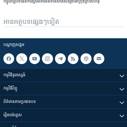
កម្ពុជា​រៀបចំ​ផែនការ​ស្តារ​អគារ​មិន​ទាន់​សាងសង់​រួច​នៅ​ក្រុង​ព្រះសីហនុ
អានអត្ថបទផ្សេងៗទៀត
បណ្តាញ​សង្គម
កម្មវិធី​ទូរទស្សន៍
កម្មវិធី​វិទ្យុ
ព័ត៌មាន​តាមប្រធានបទ​
រៀន​​អង់គ្លេស