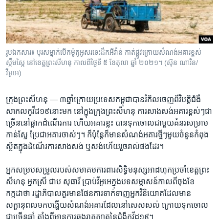
រចនា
សម្ព័ន្ធ​
Khmer English
រំលង​
និង​
បណ្តាញ​សង្គម
ចូល​
រូបឯកសារ៖ បុរសម្នាក់បើកម៉ូតូអូសរទេះដឹកអីវ៉ាន់ កាត់ផ្លូវក្រោយសំណង់អគារខ្ពស់
ទៅ​
ស្កឹមស្កៃ នៅខេត្តព្រះសីហនុ កាលពីថ្ងៃទី ៥ ខែតុលា ឆ្នាំ ២០២១។ (ស៊ុន ណារិន/
កាន់​
វីអូអេ)
ទំព័រ​
ភាសា
ស្វែង​
ក្រុង​ព្រះសីហនុ —
៣​ឆ្នាំ​ក្រោយ​ប្រទេស​កម្ពុជា​បាន​រំកិល​ចេញពីវិបត្តិជំងឺ​
រក
សាកល​កូវី​ដ១៩​នោះ​មក នៅក្នុង​ក្រុង​ព្រះសីហនុ​ ការ​សាងសង់​អគារ​ខ្ពស់ៗ​ជា
ច្រើន​នៅផ្អាកដំណើរការ​ ហើយ​អគារ​ខ្លះ បានទុក​ចោល​ជាមួយ​គំនរសម្រាម​
កាន់​ស្លែ​ ប្រែជា​អគារចាស់ៗ​។ ក៏ប៉ុន្តែ​ក៏មាន​សំណង់​អគារ​ថ្មីៗមួយចំនួន​កំពុង
ស្ថិត​ក្នុង​ដំណើរ​ការ​សាងសង់​ ឬសង់​ហើយ​រួចរាល់​ផងដែរ។​
អ្នក​សម្រប​សម្រួល​របស់​សមាគម​ការពារ​សិទ្ធិមនុស្ស​អាដហុក​ប្រចាំ​ខេត្ត​ព្រះ​
សីហនុ ​អ្នក​ស្រី ជាប ​សុធារី​ ប្រាប់​វីអូអេ​ក្នុង​បទសម្ភាសន៍​កាលពី​ចុងខែ​
កក្កដាថា រដ្ឋាភិបាល​គួរមាន​ផែនការ​ទាក់​ទាញ​អ្នកវិនិយោគ​ដែលមាន​
សក្តានុពល​មក​បង្ហើយ​សំណង់​អគារ​ដែលនៅ​សេស​សល់ ក្រោយ​ទុកចោល​
ជាច្រើន​ឆ្នាំ​ តាំងពី​មានការ​ឆ្លង​រាតត្បាត​នៃ​ជំងឺ​កូវីដ​១៩​។