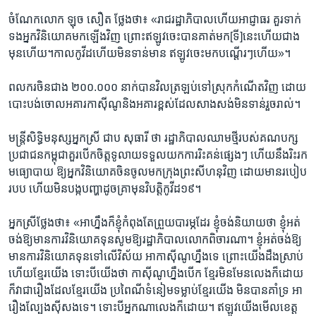
​ចំណែក​លោក ​ឡុច សឿត​ ថ្លែងថា៖ «​រាជរដ្ឋាភិបាល​ហើយ​អាជ្ញាធរ​ គួរ​ទាក់​
ទង​អ្នក​វិនិយោគ​មក​ឡើងវិញ​ ព្រោះ​ឥឡូវចេះបានគាត់​មក​[ទី]នេះហើយ​ជាង​
មុន​ហើយ​។កាល​កូវីដហើយ​មិន​ទាន់​មាន​ ឥឡូវ​ចេះ​មកបណ្តើរ​ៗ​ហើយ»។ ​
ពលករ​ចិន​ជាង ២០០.០០០ នាក់​បាន​វិល​ត្រឡប់​ទៅ​ស្រុក​កំណើត​វិញ ដោយ​
បោះបង់​ចោល​អគារ​កាស៊ីណូ​និង​អគារ​ខ្ពស់​ដែល​សាងសង់​មិន​ទាន់​រួចរាល់។
មន្ត្រី​សិទ្ធិ​មនុស្ស​អ្នក​ស្រី ជាប ​សុធារី​ ថា រដ្ឋាភិបាល​ឈាមថ្មីរបស់​គណបក្ស​
ប្រជា​ជនកម្ពុជាគួរបើកចិត្ត​ទូលាយ​ទទួល​យក​ការរិះគន់​ផ្សេង​ៗ ហើយ​នឹង​រិះ​រក​
មធ្យោ​បាយ​ ឱ្យអ្នក​វិនិយោគ​ចិន​ចូលមក​ក្រុង​ព្រះសីហនុវិញ​ ដោយមាន​របៀប​
របប​ ហើយ​មិន​បង្ក​បញ្ហា​ដូច​គ្រាមុន​វិបត្តិកូវីដ១៩។
អ្នកស្រី​ថ្លែង​ថា៖ «​អាហ្នឹង​ក៏ខ្ញុំ​កំពុង​តែ​ព្រួយ​បារម្ភ​ដែរ​ ខ្ញុំ​ចង់​និយាយថា​ ខ្ញុំ​អត់​
ចង់​ឱ្យ​មាន​ការ​វិនិយោគ​ទុន​សូម​ឱ្យ​រដ្ឋាភិបាល​លោក​ពិចារណា។​ ខ្ញុំ​អត់​ចង់​ឱ្យ​
មាន​ការ​វិនិយោគ​ទុន​ទៅ​លើ​វិស័យ​ អាកាស៊ីណូ​ហ្នឹង​ទេ ព្រោះ​យើង​ដឹង​ស្រាប់​
ហើយ​ខ្មែរ​យើង​ ទោះ​បី​យើងថា​ កាស៊ីណូ​ហ្នឹង​បើក​ ខ្មែរ​មិន​មែន​លេង​ក៏ដោយ​
ក៏វា​ជារឿង​ដែល​ខ្មែរ​យើង​ ប្រពៃណី​ទំនៀម​ទម្លាប់​ខ្មែរ​យើង​ មិន​បាន​គាំទ្រ​ អា
រឿង​ល្បែង​ស៊ី​សង​ទេ។ ទោះបី​អ្នកណា​លេង​ក៏ដោយ។ ឥឡូវ​យើង​មើល​ខេត្ត