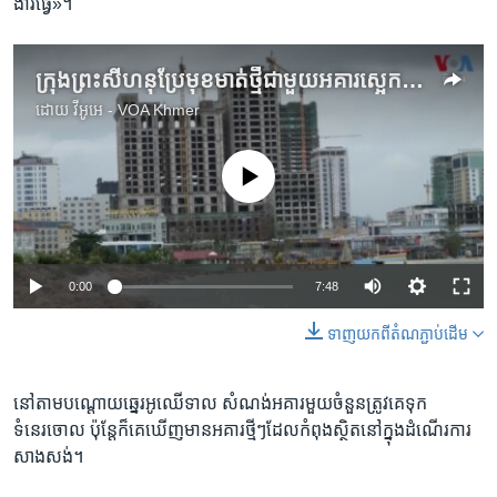
ងារ​ធ្វើ»។
ក្រុង​ព្រះសីហនុ​ប្រែ​មុខមាត់​ថ្មី​ជាមួយ​អគារ​ស្អេកស្កះ​ដែល​សង់​ហើយ និង​មិនទាន់​ហើយ
ដោយ
វីអូអេ - VOA Khmer
No media source currently available
0:00
7:48
ទាញ​យក​ពី​តំណភ្ជាប់​ដើម
នៅ​តាម​បណ្តោយ​ឆ្នេរ​អូឈើទាល​ សំណង់​អគារ​មួយ​ចំនួន​ត្រូវគេ​ទុក​
ទំនេរចោល​ ប៉ុន្តែ​ក៏គេ​ឃើញ​មាន​អគារ​ថ្មីៗ​ដែល​កំពុង​ស្ថិត​នៅ​ក្នុង​ដំណើរការ​
សាងសង់។