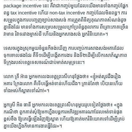
package incentive នេះ​ គឺ​វា​ជា​កញ្ចប់​មួយ​ដែល​យើង​មាន​ទាំង​កញ្ចប់​ផ្នែក​
ពន្ធ​ tax incentive ហើយ​ non-tax incentive កញ្ចប់​ដែល​មិន​ពន្ធ។ ការ​
សម្រួល​ក្នុង​ការ​បញ្ចេញ​ច្បាប់​សាងសង់​ ការ​ត្រួត​ពិនិត្យ​គុណភាព​សំណង់​ដូច​
គ្នា​នឹង​ដែរ​ មាន​ទាំង​ការ​សម្រប​សម្រួល​ក្រៅ​ប្រព័ន្ធ​តុលាការ​ ពីព្រោះ​ភាគ​ច្រើន​
វា​មាន វិវាទ​រវាង​ម្ចាស់​ដី​ ហើយ​និង​អ្នកសាងសង់​ អ្នកវិនិយោគ»។
ទេសចរ​ក្នុងស្រុក​មួយ​ចំនួន​ក៏ចង់​ឃើញ​ ការ​បញ្ចប់ការ​សាងសង់​អគារ​ដែល
ទុក​ចោល​ផងដែរ គឺ​ទី១ដើម្បី​បង្កើត​ការងារ​ និងទី២​ដើម្បី​លើក​សោភ័ណ្ឌភាព​
ទីក្រុងរបស់​ខេត្ត​ទេសចរណ៍​ជាប់​មាត់​សមុទ្រនេះ។​
លោក​ គ្រី អ៊ាន អ្នកមក​លេង​ខេត្ត​ព្រះសីហនុ​ថ្លែងថា៖ «ខ្ញុំ​អត់​សូវ​ដឹង​រឿង​
អគារ​ ក្រែង​លោក​ គឺទើប​ធ្វើ​អត់​ទាន់​ហើយ​ដឹង។ គ្រាន់​តែ​ថា​ បើ​បាន​ហើយ​
ទាំង​អស់​ក៏​ស្អាត​ទៅ​ណ៎ា!«។ ​
អ្នកស្រី អិន ធានី​ អ្នកមកលេង​ខេត្ត​ព្រះ​សីហនុ​មួយរូបទៀត​ថ្លែង​ថា​៖ «ក្នុង​
ករណី​ថា​ ពួក​គាត់​សុំ​ឱ្យ​មក​ហ្នឹងបន្ត​ការ​អភិវឌ្ឍ​អគារ​ណា​ដែល​អត់​ទាន់​ផុត​
ខ្ពស់​ចឹង​ ឱ្យ​គេ​ធ្វើ​ឡើង​វិញ​ឱ្យ​ស្អាត ហើយ​ឱ្យ​គាត់​មក​វិនិយោគ​ទៅដើម្បី​គ្រប់​
គ្នា​យើង​ហ្នឹង​ក៏មានការ​ងារ​ធ្វើដែរ»។