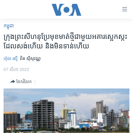
ភ្ជាប់​
ទៅ​
គេហទំព័រ​
កម្ពុជា
កម្ពុជា
ទាក់ទង
ក្រុង​ព្រះសីហនុ​ប្រែ​មុខមាត់​ថ្មី​ជាមួយ​អគារ​ស្អេកស្កះ​
រំលង​
អន្តរជាតិ
ដែល​សង់​ហើយ និង​មិនទាន់​ហើយ
និង​
អាមេរិក
ចូល​
ហ៊ុល រស្មី
ពិន ស៊ីសុវណ្ណ​
ទៅ​​
ចិន
ទំព័រ​
07 សីហា 2023
ហេឡូវីអូអេ
ព័ត៌មាន​​
ចែករំលែក
តែ​
កម្ពុជាច្នៃប្រតិដ្ឋ
ម្តង
ព្រឹត្តិការណ៍ព័ត៌មាន
រំលង​
និង​
ទូរទស្សន៍ / វីដេអូ​
ចូល​
វិទ្យុ / ផតខាសថ៍
ទៅ​
ទំព័រ​
កម្មវិធីទាំងអស់