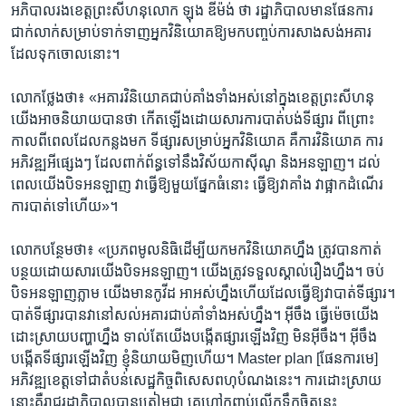
អភិបាល​រង​ខេត្ត​ព្រះសីហនុ​លោក​ ឡុង ឌីម៉ង់​ ថា រដ្ឋាភិបាល​មាន​ផែនការ​
ជាក់​លាក់​សម្រាប់​ទាក់ទាញ​អ្នកវិនិយោគឱ្យមក​បញ្ចប់​ការ​សាងសង់​អគារ​
ដែល​ទុក​ចោល​នោះ។
លោក​ថ្លែងថា៖ «អគារ​វិនិយោគ​ជាប់​គាំង​ទាំង​អស់​នៅ​ក្នុង​ខេត្ត​ព្រះសីហនុ
យើង​អាច​និយាយ​បាន​ថា​ កើត​ឡើងដោយ​សារ​ការ​បាត់​បង់​ទីផ្សារ​ ពីព្រោះ​
កាល​ពី​ពេល​ដែល​កន្លង​មក​ ទីផ្សារ​សម្រាប់​អ្នកវិនិយោគ​ គឺ​ការ​វិនិយោគ ការ​
អភិវឌ្ឍអីផ្សេង​ៗ​ ដែល​ពាក់​ព័ន្ធ​ទៅនឹង​វិស័យ​កាស៊ីណូ និង​អនឡាញ។ ដល់​
ពេល​យើង​បិទ​អន​ឡាញ​ វា​ធ្វើ​ឱ្យ​មួយ​ផ្នែក​ធំនោះ​ ធ្វើ​ឱ្យ​វាគាំង​ វាផ្អាក​ដំណើរ​
ការ​បាត់​ទៅ​ហើយ»។
លោក​បន្ថែម​ថា៖​ «ប្រភព​មូលនិធិ​ដើម្បី​យក​មក​វិនិយោគ​ហ្នឹង​ ត្រូវបាន​កាត់​
បន្ថយ​ដោយ​សារ​យើង​បិទ​អនឡាញ។ យើង​ត្រូវ​ទទួល​ស្គាល់​រឿង​ហ្នឹង​។ ចប់​
បិទ​អន​ឡាញ​ភ្លាម​ យើង​មាន​កូវីដ​ អាអស់​ហ្នឹង​ហើយ​ដែលធ្វើ​ឱ្យ​វាបាត់​ទីផ្សារ។​
បាត់​ទីផ្សារ​បាន​វានៅ​សល់​អគារ​ជាប់​គាំ​ទាំង​អស់​ហ្នឹង​។ អ៊ីចឹង​ ធ្វើ​ម៉េច​យើង​
ដោះ​ស្រាយ​បញ្ហា​ហ្នឹង​ ទាល់​តែ​យើង​បង្កើត​ផ្សារ​ឡើង​វិញ​ មិន​អ៊ីចឹង។ អ៊ីចឹង​
បង្កើត​ទី​ផ្សារ​ឡើង​វិញ​ ខ្ញុំនិយាយ​មិញ​ហើយ។ Master plan [ផែនការ​មេ​]
អភិវឌ្ឍ​ខេត្ត​ទៅ​ជាតំបន់​សេដ្ឋ​កិច្ច​ពិសេស​ពហុបំណង​នេះ​។ ការ​ដោះស្រាយ​
នោះ​គឺ​រាជរដ្ឋាភិបាល​បានត្រៀម​ជា​ គេហៅ​កញ្ចប់​លើក​ទឹកចិត្តនេះ