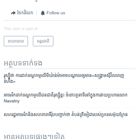
ចែករំលែក
Follow us
This item is part of
នយោបាយ
អន្តរជាតិ
អត្ថបទ​ទាក់ទង
រុស្ស៊ី​ថា ការដាក់​ទណ្ឌកម្ម​លើ​មីយ៉ាន់ម៉ា​អាច​បណ្តាល​ឲ្យ​មាន​«សង្គ្រាម​ស៊ីវិល​ពេញ​
ទំហឹង»
អាមេរិក​ដាក់​ទណ្ឌកម្ម​លើ​ជនជាតិ​រុស្ស៊ីខ្លះ ចំពោះ​តួនាទី​នៅក្នុង​ការវាយ​ប្រហារ​លោក
Navalny
សហរដ្ឋ​អាមេរិក​និង​សហភាព​អឺរ៉ុប​បញ្ជាក់​ថា​ តំបន់​គ្រីមៀ​ជា​របស់​ប្រទេស​អ៊ុយក្រែន
អានអត្ថបទផ្សេងៗទៀត