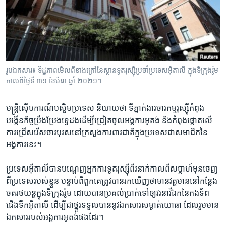
រចនា
សម្ព័ន្ធ​
Khmer English
រំលង​
និង​
បណ្តាញ​សង្គម
ចូល​
ទៅ​
រូបឯកសារ៖ ទិដ្ឋភាពមើលពីខាងក្រៅនៃស្ថានទូតរុស្ស៊ីប្រចាំប្រទេសអ៊ីតាលី ក្នុងទីក្រុងរ៉ូម
កាន់​
កាលពីថ្ងៃទី ៣១ ខែមីនា ឆ្នាំ ២០២១។
ទំព័រ​
ភាសា
ស្វែង​
មន្ត្រី​ស៊ើបការណ៍បស្ចិម​ប្រទេស ​និយាយ​ថា ទីភ្នាក់ងារ​ចារកម្ម​រុស្ស៊ី​កំពុង​
រក
បង្កើន​កិច្ចប្រឹងប្រែង​ទ្វេដង​ដើម្បី​ជ្រៀត​ចូល​អង្គការ​អូតង់ និង​កំពុង​ផ្តោត​លើ​
ការ​ជ្រើសរើស​ចារបុរស​នៅ​ក្រសួង​ការពារ​ជាតិ​ក្នុង​ប្រទេសជា​សមាជិក​នៃ​
អង្គការ​នេះ។
ប្រទេស​អ៊ីតាលី​បាន​បណ្តេញ​អ្នក​ការទូត​រុស្ស៊ី​ពីរ​នាក់​កាលពី​សប្តាហ៍​មុន​ចេញ​
ពី​ប្រទេស​របស់​ខ្លួន​ បន្ទាប់​ពី​ពួកគេ​ត្រូវ​បានរក​ឃើញ​ថាមានវត្តមាននៅ​កន្លែង​
ចត​រថយន្តក្នុង​ទី​ក្រុងរ៉ូម​ ដោយបានប្រគល់ប្រាក់​ទៅឲ្យ​វរនាវីឯក​នៃ​កងទ័ព​
ជើង​ទឹក​អ៊ីតាលី ដើម្បី​ជា​ថ្នូរ​ទទួល​បាន​នូវឯកសារ​សម្ងាត់​យោធា ដែល​រួម​មាន​
ឯកសារ​របស់​អង្គការ​អូតង់​ផង​ដែរ។