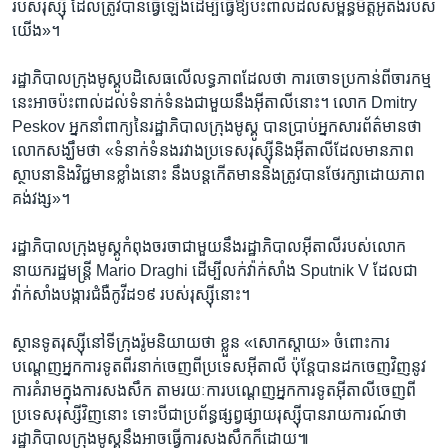
របស់​រុស្ស៊ី ដែល​ត្រូវ​បាន​ធ្វើ​ឡើង​ដើម្បី​ធ្វើ​ឱ្យ​ប៉ះ​ពាល់ដល់​សម្ព័ន្ធមិត្ត​អូតង់​របស់​
យើង»។​
រដ្ឋាភិបាល​ក្រុង​មូស្គូ​បដិសេធ​លើ​លទ្ធភាព​ដែល​ថា ការ​ចោទប្រកាន់​ពី​ចារកម្ម​
នេះ​អាច​ប៉ះពាល់​ដល់​ទំនាក់ទំនង​ជាមួយ​នឹង​អ៊ីតាលី​នោះ​។ លោក Dmitry
Peskov អ្នកនាំ​ពាក្យ​នៃ​រដ្ឋាភិបាល​ក្រុង​មូស្គូ​ បាន​ប្រាប់​អ្នកសារព័ត៌មាន​ថា
លោក​សង្ឃឹម​ថា «ទំនាក់​ទំនង​រវាង​ប្រទេសរុស្ស៊ីនិង​អ៊ីតាលី​ដែល​មាន​ភាព​
ស្ថាបនា​និង​វិជ្ជមាន​ខ្លាំងនោះ ​នឹងបន្ត​កើត​មាន​និង​ត្រូវ​បានថែរក្សាដោយ​ភាព
គង់វង្ស»។​
រដ្ឋាភិបាល​ក្រុង​មូស្គូ​កំពុង​ចរចា​ជាមួយ​នឹង​រដ្ឋាភិបាល​អ៊ីតាលី​របស់​លោក​
នាយករដ្ឋមន្ត្រី Mario Draghi ដើម្បី​លក់​វ៉ាក់សាំង​ Sputnik V ​ដែល​ជា​
វ៉ាក់សាំងបង្ការជំងឺ​កូវីដ១៩ ​របស់​រុស្ស៊ី​នោះ​។
ស្ថានទូត​រុស្ស៊ី​នៅ​ទីក្រុង​រ៉ូម​និយាយ​ថា ខ្លួន «សោកស្តាយ» ចំពោះ​ការ​
បណ្តេញ​អ្នក​ការទូត​ពីរ​នាក់​ចេញ​ពី​ប្រទេសអ៊ីតាលី ​ប៉ុន្តែ​បាន​ដក​ចេញ​វិញ​នូវ​
ការ​គំរាម​ក្នុង​ការ​សងសឹក​ តាមរយៈ​ការ​បណ្តេញ​អ្នក​ការទូត​អ៊ីតាលី​ចេញ​ពី​
ប្រទេស​រុស្សី​វិញ​នោះ ​ទោះ​បី​ជា​ប្រព័ន្ធ​ផ្សព្វផ្សាយ​រុស្ស៊ី​បាន​រាយការណ៍​ថា​
រដ្ឋាភិបាល​ក្រុង​មូស្គូ​នឹងអាចធ្វើ​ការសង​សឹក​ក៏ដោយ៕