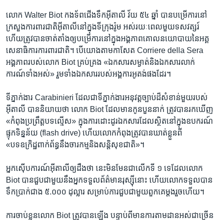
លោក Walter Biot កងទ័ពជើងទឹកអ៊ីតាលី វ័យ ៥៤ ឆ្នាំ បានបម្រើការនៅ
ក្រសួងការពារជាតិអ៊ីតាលីនៅក្នុងទីក្រុងរ៉ូម អស់រយៈពេលមួយទសវត្សរ៍
ហើយត្រូវបានចាត់តាំងឲ្យបម្រើការនៅក្នុងអង្គភាពគោលនយោបាយនៃអគ្គ
សេនាធិការការពារជាតិ។ បើយោងតាមកាសែត Corriere della Sera
អង្គភាពរបស់លោក Biot គ្រប់គ្រង «ឯកសារសម្ងាត់និងឯកសារលាក់
ការណ៍ទាំងអស់» រួមទាំងឯកសាររបស់អង្គការអូតង់ផងដែរ។
ទីភ្នាក់ងារ Carabinieri ដែល​ជា​ទីភ្នាក់ងារ​អនុវត្ត​ច្បាប់​ដ៏​សំខាន់​មួយរបស់​
អ៊ីតាលី​ បាន​និយាយ​ថា លោក Biot ដែល​មាន​កូន​បួន​នាក់​ ត្រូវ​បាន​រក​ឃើញ
​«កំពុង​ប្រព្រឹត្ត​បទល្មើស» ក្នុង​ការ​ដោះដូរ​ឯកសារ​ដែលស្ថិតនៅ​ក្នុង​ឧបករណ៍​
ផ្ទុក​ទិន្នន័យ (flash drive) ហើយលោក​កំពុង​ត្រូវ​បាន​ឃាត់​ខ្លួន​ពី
«បទឧក្រិដ្ឋ​ពាក់ព័ន្ធ​នឹង​ចារកម្មនិង​សន្តិសុខ​ជាតិ​»។
អ្នក​ស៊ើបការណ៍​អ៊ីតាលីឲ្យ​ដឹង​ថា នេះ​មិន​មែន​ជា​លើក​ទី​ ១ ទេ​ដែល​លោក
Biot បាន​ជួប​ជាមួយ​នឹង​អ្នក​ទទួល​ព័ត៌មាន​រុស្ស៊ីនោះ​ ហើយ​លោក​ទទួល​បាន​
ទឹកប្រាក់​ជាង ៥.០០០ ​ដុល្លារ សម្រាប់​ការ​ជួប​ជាមួយ​ពួកគេ​ម្តងរួចហើយ។
ការ​ចាប់​ខ្លួន​លោក Biot​ ត្រូវ​បានឡើង ​បន្ទាប់​ពី​មាន​ការ​តាមដាន​អស់​ជាច្រើន​