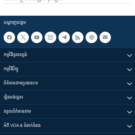
បណ្តាញ​សង្គម
កម្មវិធី​ទូរទស្សន៍
កម្មវិធី​វិទ្យុ
ព័ត៌មាន​តាមប្រធានបទ​
រៀន​​អង់គ្លេស
ទទួល​ព័ត៌មាន​តាម
អំពី​ VOA & ទំនាក់ទំនង