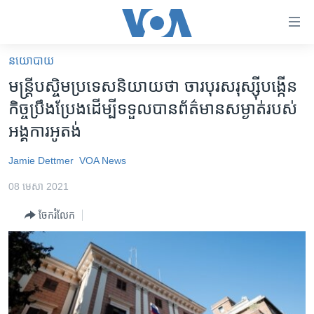
ភ្ជាប់​
ទៅ​
គេហទំព័រ​
នយោបាយ
កម្ពុជា
ទាក់ទង
មន្ត្រី​​បស្ចិម​ប្រទេស​និយាយ​ថា ចារបុរស​រុស្ស៊ី​បង្កើន​
រំលង​
អន្តរជាតិ
កិច្ចប្រឹងប្រែង​ដើម្បី​ទទួល​បាន​ព័ត៌មាន​សម្ងាត់​របស់​
និង​
អាមេរិក
អង្គការ​អូតង់
ចូល​
ទៅ​​
ចិន
Jamie Dettmer
VOA News
ទំព័រ​
ហេឡូវីអូអេ
ព័ត៌មាន​​
08 មេសា 2021
តែ​
កម្ពុជាច្នៃប្រតិដ្ឋ
ម្តង
ចែករំលែក
ព្រឹត្តិការណ៍ព័ត៌មាន
រំលង​
និង​
ទូរទស្សន៍ / វីដេអូ​
ចូល​
វិទ្យុ / ផតខាសថ៍
ទៅ​
ទំព័រ​
កម្មវិធីទាំងអស់