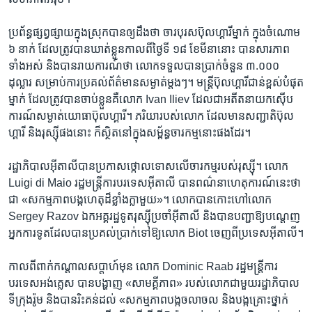
​ប្រព័ន្ធ​ផ្សព្វផ្សាយ​ក្នុង​ស្រុកបាន​ឲ្យ​ដឹង​ថា ​ចារបុរស​ប៊ុលហ្គារី​ម្នាក់ ក្នុងចំណោម​
៦ នាក់ ដែល​ត្រូវ​បាន​ឃាត់​ខ្លួន​កាលពី​ថ្ងៃទី ១៨ ខែមីនា​នោះ​ បាន​សារភាព​
ទាំង​អស់ និងបានរាយការណ៍​ថា ​លោក​ទទួល​បាន​ប្រាក់​ចំនួន​ ៣.០០០
ដុល្លារ​ សម្រាប់​ការ​ប្រគល់​ព័ត៌មាន​សម្ងាត់​ម្តងៗ។ មន្ត្រី​ប៊ុលហ្គារី​ជាន់​ខ្ពស់​បំផុត​
ម្នាក់ ដែល​ត្រូវ​បាន​ចាប់​ខ្លួន​គឺ​លោក Ivan Iliev ដែល​ជា​អតីត​នាយក​ស៊ើប
ការណ៍​សម្ងាត់​យោធា​ប៊ុលហ្គារី។ ភរិយា​របស់​លោក ដែល​មាន​សញ្ជាតិ​ប៊ុល
ហ្គារី និង​រុស្ស៊ីផង​នោះ ​ក៏​ស្ថិត​នៅ​ក្នុង​សម្ព័ន្ធ​ចារកម្ម​នោះ​ផង​ដែរ។
រដ្ឋាភិបាល​អ៊ីតាលី​បាន​ប្រកាស​ថ្កោល​ទោស​លើ​ចារកម្ម​របស់​រុស្ស៊ី។ លោក
Luigi di Maio រដ្ឋមន្ត្រី​ការបរទេស​អ៊ីតាលី បាន​ពណ៌នា​ហេតុការណ៍​នេះ​ថា​
ជា «សកម្មភាព​បង្ក​ហេតុ​ដ៏​ខ្លាំងក្លា​មួយ»។ លោក​បាន​កោះ​ហៅ​លោក
Sergey Razov ឯកអគ្គរដ្ឋទូត​រុស្ស៊ីប្រចាំ​អ៊ីតាលី ​និង​បាន​បញ្ជា​ឱ្យ​បណ្តេញ​
អ្នក​ការទូត​ដែល​បាន​ប្រគល់​ប្រាក់​ទៅ​ឱ្យ​លោក Biot ចេញ​ពី​ប្រទេស​អ៊ីតាលី។​
កាលពីពាក់​កណ្តាល​សប្តាហ៍​មុន លោក Dominic Raab រដ្ឋមន្ត្រី​ការ
បរទេស​អង់គ្លេស ​បាន​បង្ហាញ​ «សាមគ្គីភាព» របស់​លោក​ជាមួយ​រដ្ឋាភិបាល​
ទីក្រុង​រ៉ូម ​និង​បាន​រិះគន់​ដល់ «សកម្មភាព​បង្ក​ចលាចល និង​បង្ក​គ្រោះថ្នាក់​