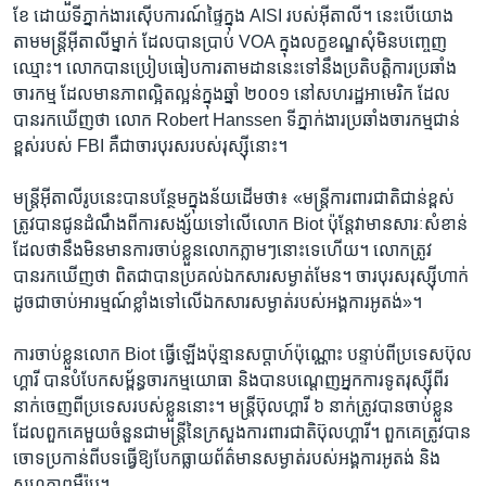
ខែ​ ដោយ​ទីភ្នាក់ងារ​ស៊ើប​ការណ៍​ផ្ទៃ​ក្នុង AISI របស់​អ៊ីតាលី។ នេះ​បើ​យោង​
តាម​មន្ត្រី​អ៊ីតាលី​ម្នាក់​ ដែលបាន​ប្រាប់ VOA ក្នុង​លក្ខខណ្ឌ​សុំ​មិន​បញ្ចេញ​
ឈ្មោះ​។ លោក​បាន​ប្រៀបធៀប​ការ​តាមដាន​នេះ​ទៅ​នឹង​ប្រតិបត្តិការ​ប្រឆាំង​
ចារកម្ម​ ដែល​មាន​ភាព​ល្អិតល្អន់​ក្នុង​ឆ្នាំ ២០០១​ នៅ​សហរដ្ឋអាមេរិក​ ដែល​
បាន​រកឃើញ​ថា លោក Robert Hanssen ទីភ្នាក់ងារ​ប្រឆាំង​ចារកម្ម​ជាន់​
ខ្ពស់របស់ FBI គឺ​ជា​ចារបុរស​របស់​រុស្ស៊ី​នោះ។
មន្ត្រី​អ៊ីតាលី​រូប​នេះបាន​បន្ថែមក្នុង​ន័យ​ដើម​ថា៖​ «មន្ត្រី​ការពារ​ជាតិ​ជាន់​ខ្ពស់​
ត្រូវ​បាន​ជូនដំណឹង​ពី​ការ​សង្ស័យ​ទៅលើ​លោក Biot ប៉ុន្តែ​វា​មាន​សារៈ​សំខាន់
ដែលថា​នឹង​មិន​មាន​ការ​ចាប់​ខ្លួន​លោក​ភ្លាម​ៗ​នោះ​ទេ​ហើយ​។ លោក​ត្រូវ​
បានរកឃើញ​ថា ​ពិត​ជា​បាន​ប្រគល់​ឯកសារ​សម្ងាត់​មែន។ ចារបុរស​រុស្ស៊ី​ហាក់​
ដូចជា​ចាប់​អារម្មណ៍​ខ្លាំង​ទៅលើ​ឯកសារ​សម្ងាត់​របស់​អង្គការ​អូតង់»។
ការ​ចាប់​ខ្លួន​លោក Biot ធ្វើ​ឡើង​ប៉ុន្មាន​សប្តាហ៍​ប៉ុណ្ណោះ បន្ទាប់​ពី​ប្រទេស​ប៊ុល
ហ្គារី បានបំបែក​សម្ព័ន្ធ​ចារកម្ម​យោធា និង​បាន​បណ្តេញ​អ្នក​ការទូត​រុស្ស៊ី​ពីរ​
នាក់​ចេញ​ពី​ប្រទេសរបស់​ខ្លួន​នោះ។ មន្ត្រី​ប៊ុលហ្គារី​ ៦ នាក់​ត្រូវ​បាន​ចាប់​ខ្លួន
ដែល​ពួកគេ​មួយ​ចំនួន​ជា​មន្ត្រី​នៃ​ក្រសួង​ការពារ​ជាតិ​ប៊ុលហ្គារី។ ពួកគេ​ត្រូវ​បាន​
ចោទប្រកាន់​ពី​បទ​ធ្វើ​ឱ្យ​បែក​ធ្លាយ​ព័ត៌មាន​សម្ងាត់​របស់​អង្គការ​អូតង់ និង​
សហភាព​អឺរ៉ុប។