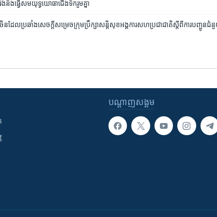
រ៉ង់​នឹង​ធ្វើ​សមយុទ្ធ​យោធា​ជើង​ទឹក​រួម​គ្នា
ិង​ចិន​ដែល​ប្រឆាំង​សេចក្ដី​សម្រេច​ក្រុម​ប្រឹក្សា​សន្តិសុខ​អង្គការ​សហប្រជាជាតិ​ស្ដី​ពី​ការ​បញ្ជូន​ជំនួ
បណ្តាញ​សង្គម
ក
ី