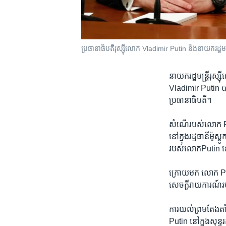
ប្រធានាធិបតីរុស្ស៊ីលោក Vladimir Putin និងនាយករដ្ឋមន
នាយករដ្ឋ​មន្រ្តី​រុស
Vladimir Putin ​បាន
ប្រធា​នាធិបតី។
សំណើ​របស់​លោក​ Puti
នៅ​ក្នុង​រដ្ឋ​ធានី​ម៉ូ
របស់​លោក​Putin​ នៅ
ក្រោយមក លោក​ Putin
សេចក្តី​រាយការណ៍​របស
ការយល់​ព្រម​តែងតាំង​
Putin​ នៅ​ក្នុងសុន្ទរក