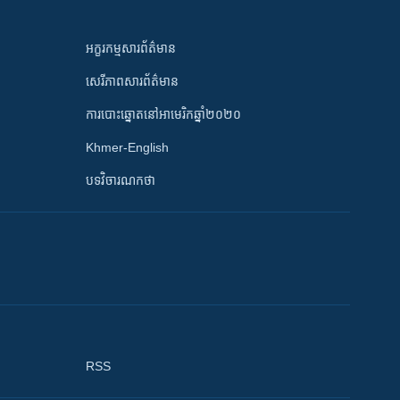
អក្ខរកម្មសារព័ត៌មាន
សេរីភាពសារព័ត៌មាន
ការបោះឆ្នោតនៅអាមេរិកឆ្នាំ២០២០
Khmer-English
បទវិចារណកថា
RSS