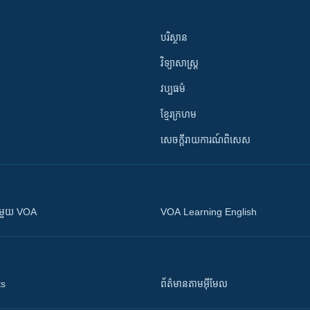
បរិស្ថាន
វិទ្យាសាស្រ្ត
វប្បធម៌
ខ្មែរក្រហម
សេចក្តីរាយការណ៍ពិសេស
ស​​ជាមួយ VOA
VOA Learning English
ts
ព័ត៌មាន​តាម​អ៊ីមែល