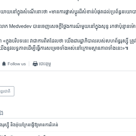
ាយ​នៅ​ក្នុង​សំណើ​នោះ​ថា «មាន​ការផ្លាស់ប្តូរ​ដ៏​សំខាន់​បំផុត​ដល់​ប្រព័ន្ធ​នយ
្ស៊ី​លោក Medvedev បាន​ចេញ​សេចក្តី​ថ្លែងការណ៍​មួយ​នៅ​ក្នុង​សុន្ទ រក​ថា​ប៉ុន្មាន​ម
ុង​បរិបទ​នេះ វា​ជា​ការពិត​ដែល​ថា ​យើង​ជា​រដ្ឋាភិបាល​របស់​សហព័ន្ធ​រុស្ស៊ី ​ត្រូវតែ​
ើង​នូវ​លទ្ធភាព​ដើម្បី​ធ្វើ​ការ​សម្រេច​ទាំងអស់នៅ​ក្រោម​ស្ថានភាព​ទាំង​នេះ»៕
Follow us
បោះពុម្ព
ន្តរជាតិ
ទង
ុស្ស៊ី​ និង​អ៊ុយក្រែន​ធ្វើ​ឱ្យ​មាន​ការ​រិះគន់