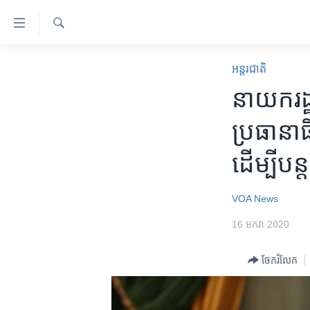
ភ្ជាប់​
ទៅ​
គេហទំព័រ​
ស្វែង​
កម្ពុជា
រក
អន្តរជាតិ
ទាក់ទង
អន្តរជាតិ
នាយក​រដ្
រំលង​
និង​
អាមេរិក
ប្រធានា​ធ
ចូល​
ចិន
ទៅ​​
ដើម្បី​បន
ទំព័រ​
ហេឡូវីអូអេ
ព័ត៌មាន​​
កម្ពុជាច្នៃប្រតិដ្ឋ
តែ​
VOA News
ម្តង
ព្រឹត្តិការណ៍ព័ត៌មាន
16 មករា 2020
រំលង​
ទូរទស្សន៍ / វីដេអូ​
និង​
ចែករំលែក
ចូល​
វិទ្យុ / ផតខាសថ៍
ទៅ​
កម្មវិធីទាំងអស់
ទំព័រ​