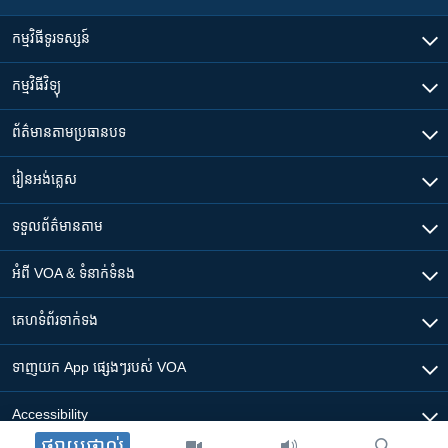
កម្មវិធី​ទូរទស្សន៍
កម្មវិធី​វិទ្យុ
ព័ត៌មាន​តាមប្រធានបទ​
រៀន​​អង់គ្លេស
ទទួល​ព័ត៌មាន​តាម
អំពី​ VOA & ទំនាក់ទំនង
គេហទំព័រ​​ទាក់ទង
ទាញយក​ App ផ្សេងៗ​របស់​ VOA
Accessibility
ផ្សាយផ្ទាល់