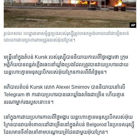
រចនា
សម្ព័ន្ធ​
Khmer English
រំលង​
និង​
បណ្តាញ​សង្គម
ចូល​
រូបឯកសារ៖ ហេដ្ឋារចនាសម្ព័ន្ធប្រេងរបស់រុស្ស៊ីត្រូវបានតម្រង់គោលដៅជាទៀងទាត់
ទៅ​
ដោយការវាយប្រហារតាមដ្រូនរបស់អ៊ុយក្រែន។
កាន់​
ទំព័រ​
ភាសា
មន្ត្រី​នៅក្នុង​តំបន់ Kursk ​របស់​រុស្ស៊ី​បាន​និយាយ​កាលពី​ថ្ងៃអង្គារ​ថា ​ក្រុម
ស្វែង​
អគ្គិភ័យ​បាន​ពន្លត់ភ្លើង​ឆេះ​នៅ​ឃ្លាំងប្រេង​ដែល​ត្រូវបាន​វាយប្រហារ​ដោយ​
រក
យន្តហោះ​គ្មានមនុស្ស​បើក​របស់​អ៊ុយក្រែន​កាលពី​ពីរ​ថ្ងៃ​មុន។
អភិបាល​តំបន់​ Kursk ​លោក Alexei Smirnov ​បាន​និយាយ​នៅ​លើ ​
Telegram ​ថា​ ការវាយ​ប្រហារ​បាន​ឆេះ​ឃ្លាំង​សាំង​ជាច្រើន ​ហើយ​គ្មាន​
នរណា​ម្នាក់​រងរបួស​នោះ​ទេ។
នៅក្នុង​ការវាយ​ប្រហារ​កាលពី​ថ្ងៃអង្គារ ​យន្តហោះ​គ្មាន​មនុស្ស​បើក​របស់​អ៊ុយ
ក្រែន​បាន​វាយ​ចំ​គោលដៅ​ជាច្រើន​នៅក្នុង​តំបន់ Belgorod ​នៃ​ប្រទេស​រុស្ស៊ី​
ដែល​មាន​ទីតាំង​នៅ​តាម​បណ្តោយ​ព្រំដែន​ជាមួយ​អ៊ុយក្រែន។