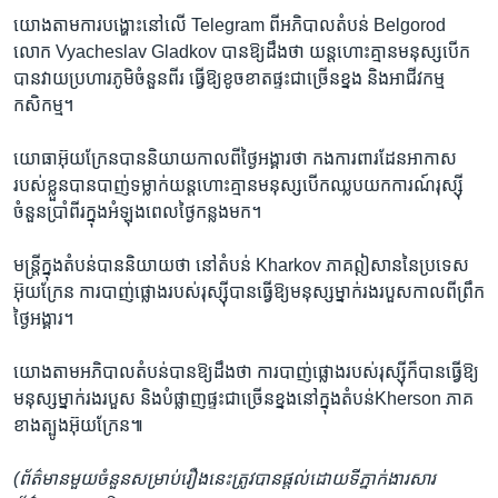
យោង​តាម​ការបង្ហោះ​នៅលើ​ Telegram ​ពី​អភិបាល​តំបន់​ Belgorod ​
លោក Vyacheslav Gladkov បាន​ឱ្យ​ដឹង​ថា ​យន្តហោះ​គ្មាន​មនុស្ស​បើក​
បាន​វាយ​ប្រហារ​ភូមិ​ចំនួន​ពីរ ​ធ្វើឱ្យ​ខូចខាត​ផ្ទះ​ជាច្រើន​ខ្នង​ និង​អាជីវកម្ម​
កសិកម្ម។
យោធា​អ៊ុយក្រែន​បាន​និយាយ​កាលពី​ថ្ងៃអង្គារ​ថា​ កងការពារ​ដែន​អាកាស​
របស់ខ្លួន​បាន​បាញ់​ទម្លាក់​យន្តហោះ​គ្មាន​មនុស្ស​បើក​ឈ្លបយកការណ៍​រុស្ស៊ី​
ចំនួន​ប្រាំពីរ​ក្នុង​អំឡុងពេល​ថ្ងៃ​កន្លង​មក។
មន្ត្រី​ក្នុង​តំបន់​បាន​និយាយ​ថា ​នៅ​តំបន់​ Kharkov ​ភាគ​ឦសាន​នៃ​ប្រទេស​
អ៊ុយក្រែន​ ការបាញ់ផ្លោង​របស់​រុស្ស៊ី​បាន​ធ្វើឱ្យ​មនុស្ស​ម្នាក់​រងរបួស​កាលពី​ព្រឹក​
ថ្ងៃអង្គារ។
យោង​តាម​អភិបាល​តំបន់​បាន​ឱ្យ​ដឹង​ថា ​ការបាញ់ផ្លោង​របស់​រុស្ស៊ី​ក៏បាន​ធ្វើឱ្យ​
មនុស្ស​ម្នាក់​រងរបួស​ និង​បំផ្លាញ​ផ្ទះ​ជាច្រើន​ខ្នង​នៅក្នុង​តំបន់​Kherson ​ភាគ​
ខាងត្បូង​អ៊ុយក្រែន៕
(ព័ត៌មាន​មួយ​ចំនួន​សម្រាប់​រឿង​នេះ​ត្រូវ​បាន​ផ្តល់​ដោយ​ទីភ្នាក់ងារ​សារ