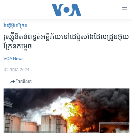
ភ្ជាប់​
ទៅ​
គេហទំព័រ​
វិបត្តិអ៊ុយក្រែន
កម្ពុជា
ទាក់ទង
រុស្ស៊ី​ខិតខំ​ពន្លត់​អគ្គិភ័យ​នៅ​ដេប៉ូ​សាំង​ដែល​ដ្រូន​អ៊ុយ
រំលង​
អន្តរជាតិ
ក្រែន​កម្ទេច
និង​
អាមេរិក
ចូល​
VOA News
ទៅ​​
ចិន
ទំព័រ​
31 កក្កដា 2024
ហេឡូវីអូអេ
ព័ត៌មាន​​
ចែករំលែក
តែ​
កម្ពុជាច្នៃប្រតិដ្ឋ
ម្តង
ព្រឹត្តិការណ៍ព័ត៌មាន
រំលង​
និង​
ទូរទស្សន៍ / វីដេអូ​
ចូល​
វិទ្យុ / ផតខាសថ៍
ទៅ​
ទំព័រ​
កម្មវិធីទាំងអស់