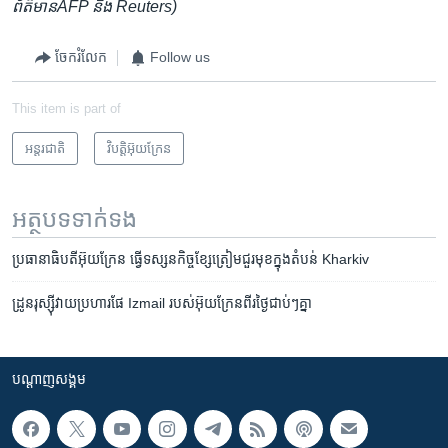
ព័ត៌មាន​AFP​ និង​ Reuters)
ចែករំលែក
Follow us
This item is part of
អន្តរជាតិ
វិបត្តិអ៊ុយក្រែន
អត្ថបទ​ទាក់ទង
ប្រធានាធិបតី​អ៊ុយក្រែន ធ្វើ​ទស្សនកិច្ច​ខ្សែត្រៀម​​ជួរមុខ​ក្នុងតំបន់ Kharkiv
ដ្រូន​រុស្ស៊ី​វាយ​ប្រហារ​ផែ ​Izmail ​របស់​អ៊ុយក្រែន​ពីរ​ថ្ងៃ​ជាប់ៗ​គ្នា
បណ្តាញ​សង្គម