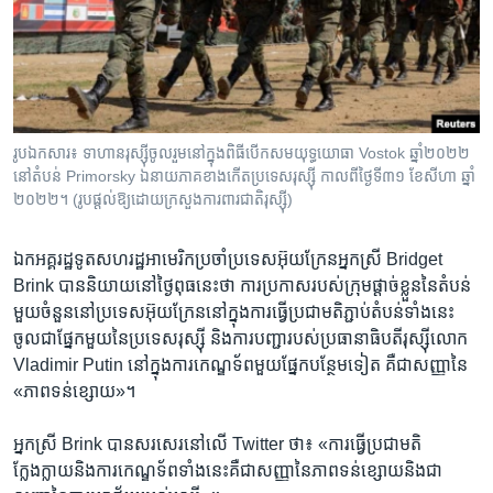
រចនា
សម្ព័ន្ធ​
Khmer English
រំលង​
និង​
បណ្តាញ​សង្គម
ចូល​
ទៅ​
រូប​ឯកសារ៖ ទាហាន​រុស្ស៊ី​ចូល​រួម​នៅ​ក្នុង​ពិធី​បើក​សមយុទ្ធ​យោធា​ Vostok ឆ្នាំ២០២២
កាន់​
នៅ​តំបន់ Primorsky ​ឯ​នាយ​ភាគ​ខាង​កើត​ប្រទេស​រុស្ស៊ី កាល​ពី​ថ្ងៃ​ទី​៣១ ខែ​សីហា ឆ្នាំ​
ទំព័រ​
២០២២។ (រូប​ផ្តល់​ឱ្យ​ដោយ​ក្រសួង​ការពារជាតិ​រុស្ស៊ី)
ភាសា
ស្វែង​
រក
ឯកអគ្គរដ្ឋទូត​សហរដ្ឋ​អាមេរិក​ប្រចាំ​ប្រទេស​អ៊ុយក្រែន​អ្នកស្រី Bridget
Brink បាន​និយាយ​នៅ​ថ្ងៃ​ពុធ​នេះ​ថា ការ​ប្រកាស​របស់​ក្រុម​ផ្ដាច់​ខ្លួន​នៃ​តំបន់​
មួយ​ចំនួន​នៅ​ប្រទេស​អ៊ុយក្រែន​នៅ​ក្នុង​ការ​ធ្វើ​ប្រជាមតិ​ភ្ជាប់​តំបន់​ទាំង​នេះ​
ចូល​ជា​ផ្នែក​មួយ​នៃ​ប្រទេស​រុស្ស៊ី និង​ការ​បញ្ជា​របស់​ប្រធានាធិបតី​រុស្ស៊ី​លោក
Vladimir Putin នៅ​ក្នុង​ការ​កេណ្ឌ​ទ័ព​មួយ​ផ្នែក​បន្ថែម​ទៀត គឺ​ជា​សញ្ញា​នៃ
«ភាព​ទន់ខ្សោយ»។
អ្នកស្រី Brink បាន​សរសេរ​នៅ​លើ Twitter ថា៖ «ការ​ធ្វើ​ប្រជាមតិ​
ក្លែងក្លាយ​និង​ការ​កេណ្ឌ​ទ័ព​ទាំង​នេះ​គឺ​ជា​សញ្ញា​នៃ​ភាព​ទន់ខ្សោយ​និង​ជា​