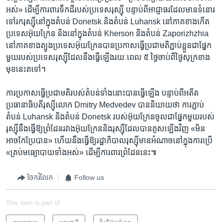
អស់» ដើម្បី​ការពារ​ទឹកដី​របស់​ប្រទេស​រុស្ស៊ី បន្ទាប់ពី​អាជ្ញាធរ​ដែល​មាន​ទំនោរ​
ទៅ​រក​រុស្ស៊ី​នៅ​ក្នុង​តំបន់ Donetsk និង​តំបន់ Luhansk នៅ​ភាគ​ខាង​កើត​
ប្រទេស​អ៊ុយក្រែន និង​នៅ​ក្នុង​តំបន់ Kherson និង​តំបន់ Zaporizhzhia
នៅ​ភាគ​ខាង​ត្បូង​ប្រទេស​អ៊ុយក្រែន​បាន​ប្រកាស​ធ្វើ​ប្រជាមតិ​ភ្ជាប់​ខ្លួន​ជា​ផ្នែក​
មួយ​របស់​ប្រទេស​រុស្ស៊ី​ដែល​នឹង​ធ្វើ​ឡើង​រយៈពេល ៥ ថ្ងៃ​ចាប់ពី​ថ្ងៃ​សុក្រ​ខាង​
មុខ​នេះ​តទៅ។
ការ​ប្រកាស​ធ្វើ​ប្រជាមតិ​របស់​តំបន់​ទាំង​នោះ​បាន​ធ្វើ​ឡើង បន្ទាប់ពី​អតីត​
ប្រធានាធិបតី​រុស្ស៊ី​លោក Dmitry Medvedev បាន​និយាយ​ថា ការ​ភ្ជាប់​
តំបន់ Luhansk និង​តំបន់ Donetsk របស់​អ៊ុយក្រែន​ចូល​ជា​ផ្នែក​មួយ​របស់​
រុស្ស៊ី​នឹង​ធ្វើ​ឱ្យ​ព្រំដែន​រវាង​អ៊ុយក្រែន​និង​រុស្ស៊ី​ដែល​បាន​គូស​ឡើង​វិញ «មិន​
អាច​កែប្រែ​បាន» ហើយ​នឹង​ធ្វើ​ឱ្យ​រដ្ឋាភិបាល​រុស្ស៊ី​មាន​អំណាច​នៅ​ក្នុង​ការ​ប្រើ
«គ្រប់​មធ្យោបាយ​ទាំង​អស់» ដើម្បី​ការពារ​ព្រំដែន​នេះ៕
ចែករំលែក
Follow us
This item is part of