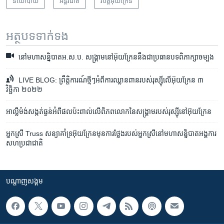
នយោបាយ
អន្តរជាតិ
វិបត្តិអ៊ុយក្រែន
អត្ថបទ​ទាក់ទង
នៅ​មហា​សន្និបាត​អ.ស.ប.​ សង្រ្គាម​នៅ​អ៊ុយក្រែន​នឹង​ជា​ប្រធានបទ​ពិភាក្សា​ចម្បង
LIVE BLOG: ព្រឹត្តិការណ៍ថ្មីៗអំពីការ​ឈ្លានពាន​របស់​រុស្ស៊ី​លើ​អ៊ុយក្រែន ៣
វិច្ឆិកា ២០២២
អាល្លឺម៉ង់​សង្កត់ធ្ងន់​អំពី​ផល​ប៉ះពាល់​លើ​ពិភពលោក​នៃ​សង្គ្រាម​របស់​រុស្ស៊ី​នៅ​អ៊ុយក្រែន
អ្នកស្រី Truss សន្យា​គាំទ្រ​អ៊ុយក្រែន​មុន​ការ​ថ្លែង​របស់​អ្នកស្រី​នៅ​មហា​សន្និបាត​អង្គការ​
សហ​ប្រជាជាតិ
បណ្តាញ​សង្គម