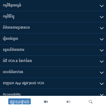
កម្មវិធី​ទូរទស្សន៍
កម្មវិធី​វិទ្យុ
ព័ត៌មាន​តាមប្រធានបទ​
រៀន​​អង់គ្លេស
ទទួល​ព័ត៌មាន​តាម
អំពី​ VOA & ទំនាក់ទំនង
គេហទំព័រ​​ទាក់ទង
ទាញយក​ App ផ្សេងៗ​របស់​ VOA
Accessibility
ផ្សាយផ្ទាល់