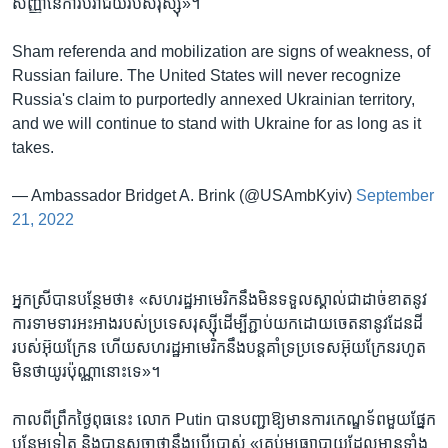
សញ្ញា​នៃ​ការ​បរាជ័យ​របស់​រុស្ស៊ី»។
Sham referenda and mobilization are signs of weakness, of
Russian failure. The United States will never recognize
Russia's claim to purportedly annexed Ukrainian territory,
and we will continue to stand with Ukraine for as long as it
takes.
— Ambassador Bridget A. Brink (@USAmbKyiv)
September
21, 2022
អ្នកស្រី​បាន​បន្ថែម​ថា៖ «សហរដ្ឋ​អាមេរិក​នឹង​មិន​ទទួល​ស្គាល់​ជា​ដាច់ខាត​នូវ​
ការ​ទាមទារ​អះអាង​របស់​ប្រទេស​រុស្ស៊ី​ដើម្បី​ភ្ជាប់​យក​ដោយ​ចេតនា​នូវ​ដែនដី​
របស់​អ៊ុយក្រែន ហើយ​សហរដ្ឋ​អាមេរិក​នឹង​បន្ត​គាំទ្រ​ប្រទេស​អ៊ុយក្រែន​រហូត​
មិន​ថា​យូរ​ប៉ុណ្ណា​នោះ​ទេ»។
កាលពី​ព្រឹក​ថ្ងៃ​ពុធ​នេះ លោក Putin បាន​បញ្ជា​ឱ្យ​មាន​ការ​កេណ្ឌ​ទ័ព​មួយ​ផ្នែក​
បន្ថែម​ទៀត និង​បាន​សច្ចា​ថា​នឹង​ប្រើប្រាស់ «គ្រប់​មធ្យោបាយ​ដែល​មាន​ទាំង​