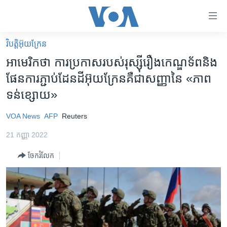
ភ្ជាប់​
ទៅ​
គេហទំព័រ​
វិបត្តិអ៊ុយក្រែន
កម្ពុជា
ទាក់ទង
អាមេរិក​ថា ការ​ប្រកាស​របស់​រុស្ស៊ី​រឿង​កេណ្ឌ​ទ័ព​និង​
រំលង​
អន្តរជាតិ
ផែនការ​ភ្ជាប់​ដែនដី​អ៊ុយក្រែន​គឺ​ជា​សញ្ញា​នៃ «ភាព​
និង​
អាមេរិក
ទន់ខ្សោយ»
ចូល​
ទៅ​​
ចិន
VOA News
AFP
Reuters
ទំព័រ​
ហេឡូវីអូអេ
ព័ត៌មាន​​
21 កញ្ញា 2022
តែ​
កម្ពុជាច្នៃប្រតិដ្ឋ
ម្តង
ចែករំលែក
ព្រឹត្តិការណ៍ព័ត៌មាន
រំលង​
និង​
ទូរទស្សន៍ / វីដេអូ​
ចូល​
វិទ្យុ / ផតខាសថ៍
ទៅ​
ទំព័រ​
កម្មវិធីទាំងអស់