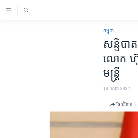
ភ្ជាប់​
ទៅ​
គេហទំព័រ​
ស្វែង​
កម្ពុជា
រក
កម្ពុជា
ទាក់ទង
អន្តរជាតិ
សន្និបាត
រំលង​
និង​
អាមេរិក
លោក ហ៊ុ
ចូល​
ចិន
ទៅ​​
មន្ត្រី
ទំព័រ​
ហេឡូវីអូអេ
ព័ត៌មាន​​
កម្ពុជាច្នៃប្រតិដ្ឋ
តែ​
18 កក្កដា 2022
ម្តង
ព្រឹត្តិការណ៍ព័ត៌មាន
រំលង​
ចែករំលែក
ទូរទស្សន៍ / វីដេអូ​
និង​
ចូល​
វិទ្យុ / ផតខាសថ៍
ទៅ​
កម្មវិធីទាំងអស់
ទំព័រ​