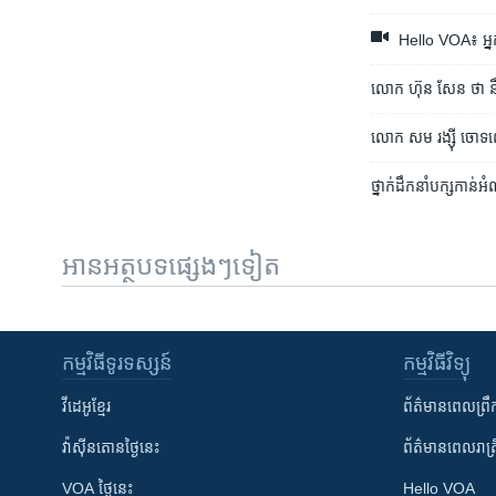
Hello VOA៖ អ្នក​ឃ្ល
លោក ហ៊ុន សែន ថា នឹង​ន
លោក​ សម រង្ស៊ី ចោទ​
ថ្នាក់​ដឹកនាំ​បក្ស​កា
អានអត្ថបទផ្សេងៗទៀត
កម្មវិធី​ទូរទស្សន៍
កម្មវិធី​វិទ្យុ
វីដេអូ​ខ្មែរ
ព័ត៌មាន​ពេល​ព្រឹ
វ៉ាស៊ីនតោន​ថ្ងៃ​នេះ
ព័ត៌មាន​​ពេល​រាត្រ
VOA ថ្ងៃនេះ
Hello VOA