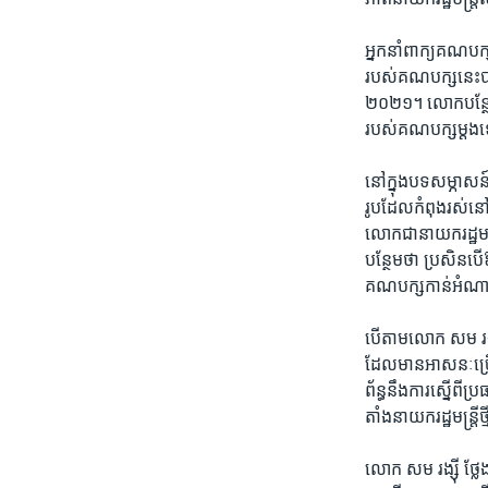
អ្នក​នាំ​ពាក្យ​គណបក្
របស់​គណបក្សនេះ​បាន​ស
២០២១។ លោក​បន្ថែម​ថ
របស់​គណបក្ស​ម្តង​ទៀ
នៅ​ក្នុង​បទ​សម្ភាសន៍
រូប​ដែល​កំពុង​រស់នៅ
លោក​ជា​នាយក​រដ្ឋមន
បន្ថែម​ថា ​ប្រសិន​បើ
គណបក្ស​កាន់​អំណ
បើ​តាម​លោក សម រង្ស៊
ដែល​មាន​អាសនៈ​ច្រើន
ព័ន្ធ​នឹង​ការ​ស្នើ​ព
តាំង​នាយក​រដ្ឋមន្ត្រ
លោក សម រង្ស៊ី ថ្លែង