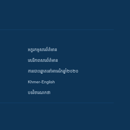
អក្ខរកម្មសារព័ត៌មាន
សេរីភាពសារព័ត៌មាន
ការបោះឆ្នោតនៅអាមេរិកឆ្នាំ២០២០
Khmer-English
បទវិចារណកថា