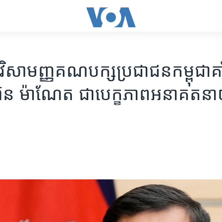
​វិសាមញ្ញ​គណបក្ស​ប្រជាជន​កម្ពុជា​គាំ
ន ម៉ាណែត ជា​បេក្ខភាព​អនាគត​នាយ