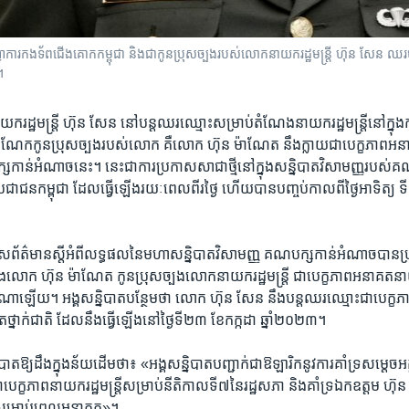
ា​ការ​កង​ទ័ព​ជើង​គោក​កម្ពុជា និង​ជា​កូនប្រុស​ច្បង​របស់​លោក​នាយករដ្ឋមន្ត្រី ហ៊ុន សែន ឈរ
។
​រដ្ឋមន្ត្រី ហ៊ុន សែន នៅ​បន្ត​ឈរ​ឈ្មោះ​សម្រាប់​តំណែង​នាយក​រដ្ឋមន្ត្រី​នៅ​ក្នុង​ការ
 ចំណែក​កូន​ប្រុស​ច្បង​របស់​លោក គឺ​លោក ហ៊ុន ម៉ាណែត នឹង​ក្លាយ​ជា​បេក្ខភាព​អនា
្ស​កាន់​អំណាច​នេះ។ នេះ​ជា​ការ​ប្រកាស​សា​ជា​ថ្មី​នៅ​ក្នុង​សន្និបាត​វិសាមញ្ញ​របស់​គណ
ន​កម្ពុជា ដែល​ធ្វើ​ឡើង​រយៈ​ពេល​ពីរ​ថ្ងៃ ហើយ​បាន​បញ្ចប់​កាល​ពី​ថ្ងៃ​អាទិត្យ ទី​១៧
រកាស​ព័ត៌មាន​ស្តី​អំពី​លទ្ធផល​នៃ​មហា​សន្និបាត​វិសាមញ្ញ គណបក្ស​កាន់​អំណាច​បាន
ែង​តាំង​លោក ហ៊ុន ម៉ាណែត កូន​ប្រុស​ច្បង​លោក​នាយក​រដ្ឋមន្ត្រី ជា​បេក្ខ​ភាព​អនាគត​នាយក​រដ
​ណា​ឡើយ។ អង្គ​សន្និបាត​បន្ថែម​ថា ​លោក ហ៊ុន សែន នឹង​បន្ត​ឈរ​ឈ្មោះ​ជា​បេក្ខភាព​ន
ត​ថ្នាក់​ជាតិ ដែល​នឹង​ធ្វើ​ឡើង​នៅ​ថ្ងៃ​ទី​២៣ ខែ​កក្កដា ឆ្នាំ​២០២៣។
ាត​ឱ្យ​ដឹង​ក្នុង​ន័យ​ដើម​ថា​៖ «អង្គ​សន្និបាត​បញ្ជាក់​ជា​ឱឡារិក​នូវ​ការ​គាំ​ទ្រ​សម្តេ
េក្ខភាព​នាយក​រដ្ឋមន្ត្រី​សម្រាប់​នីតិ​កាល​ទី​៧​នៃ​រដ្ឋសភា​ និង​គាំទ្រ​ឯក​ឧត្តម ហ៊
ី​សម្រាប់​ពេល​អនា​គត»។