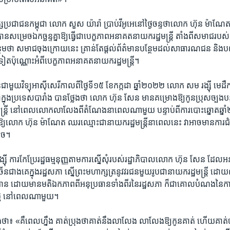
ស​ប្រជាជន​កម្ពុជា លោក សួស យ៉ារ៉ា ប្រាប់​វី​អូអេ​នៅ​ថ្ងៃ​ចន្ទ​ថា​លោក ហ៊ុន ម៉ាណែត​
ម្រេច​ឯ​កច្ឆន្ទ​គ្នា​ឱ្យ​ធ្វើ​ជា​បេក្ខ​ភាព​អនាគត​នាយក​រដ្ឋមន្ត្រី តាំង​ពី​សមាជ​របស់​
ា ​សមាជ​ចុង​ក្រោយ​នេះ គ្រាន់​តែ​ផ្តល់​ព័ត៌មាន​បន្ថែម​ដល់​សាធារណជន និង​បញ្
ត​ប៉ុណ្ណោះ​អំពី​បេក្ខភាព​អនាគត​នាយក​រដ្ឋមន្ត្រី។
​ជាមួយ​វិទ្យុ​អាស៊ី​សេរី​កាល​ពី​ថ្ងៃ​ទី​១៥ ខែ​កក្កដា ឆ្នាំ​២០២២ លោក សម រង្ស៊ី មេដឹក
​ក្នុង​ប្រទេស​បារាំង បាន​ថ្លែង​ថា​ លោក ហ៊ុន សែន មាន​គម្រោង​ឱ្យ​កូន​ប្រុស​ច្បង​ប
្ត្រី នៅ​ពេល​លោក​លាលែង​ពី​តំណែង​នា​ពេល​ណា​មួយ បន្ទាប់​ពី​ការ​បោះ​ឆ្នោត​ឆ
​ឱ្យ​លោក ហ៊ុន ម៉ាណែត ឈរ​ឈ្មោះ​ជា​នាយករដ្ឋមន្ត្រីនា​ពេល​នេះ វា​អាច​មាន​ការ​ជំទាស់​
ាច។
ី ការ​កែ​ប្រែ​រដ្ឋធម្មនុញ្ញ​តាម​ការ​ស្នើ​សុំ​របស់​រដ្ឋាភិបាល​លោក ហ៊ុន សែន ដែល​អ
​ជាងគេក្នុង​រដ្ឋសភា ស្នើ​ព្រះ​មហាក្សត្រ​នូវ​វរជន​មួយ​រូប​ជា​នាយករដ្ឋមន្ត្រី ដោយ​
ី​ប្រធាន ដោយ​មាន​មតិ​ឯកភាព​ពី​អនុ​ប្រធាន​ទាំង​ពីរ​នៃ​រដ្ឋសភា ក៏​ជា​គោល​បំណង​នៃ​ក
ី​ថ្មី នៅ​ពេល​ណា​មួយ។
​ថា៖ «គឺ​ពេល​ហ្នឹង គាត់​ប្រុង​ថា​គាត់​នឹង​លាលែង លាលែង​ឱ្យ​កូន​គាត់ ហើយ​គាត់​ចង