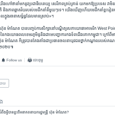
ើង​ហៅ​ថា​នាំ​មក​នូវ​ប្រជា​ធិប​តេយ្យ សេរី​ភាព​គ្រប់​គ្រាន់​ យក​មក​ឱ្យ​ប្រទេស វា​មិន
ិ និង​ភាព​ឆ្លាត​វ័យ​របស់​មេដឹក​នាំ​នីមួយៗ​ទេ។ យើង​ឃើញ​ហើយ​មេដឹកនាំ​ខ្លះ​រៀន​ម
ែ​ចូល​ក្នុង​រចនា​សម្ព័ន្ធ​ដែល​មាន​ស្រាប់»។
ក ហ៊ុន ម៉ាណែត បាន​បញ្ចប់​ការ​សិក្សា​នៅ​បណ្ឌិត្យ​សភា​យោធា​អាមេរិក West Poi
រង​នៃ​កង​យោធពល​ខេមរភូមិន្ទ​និង​ជា​មេ​បញ្ជាការ​កង​ទ័ព​ជើង​គោក​កម្ពុជា។ ក្រៅ​ពី​មាន​តួ
ន ម៉ាណែត ក៏​ត្រូវ​បាន​តែង​តាំង​ជា​ប្រធាន​ចលនា​យុវជន​ថ្នាក់​កណ្ដាល​របស់​គណ​ប
នាំ​២០២០៕
Follow us
បោះពុម្ព
បាយ
ទង
ង​អ្វី​បាន​ខ្លះ​ពី​អនាគត​នាយក​រដ្ឋមន្ត្រី ហ៊ុន ម៉ាណែត?