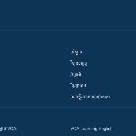
បរិស្ថាន
វិទ្យាសាស្រ្ត
វប្បធម៌
ខ្មែរក្រហម
សេចក្តីរាយការណ៍ពិសេស
ស​​ជាមួយ VOA
VOA Learning English