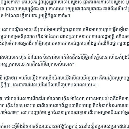
រី​ជំនួស​គាត់។ តែ​បើ​ទុក​រដ្ឋធម្មនុញ្ញ​ចាស់​ទៅ​អត់​រួច​ទេ ឆ្លង​កាត់​សភា​ទៅ​អត់​រួច​ទេ អ
ានៈ​ជា​នាយក​រដ្ឋមន្ត្រី​ផង ជា​ប្រធាន​គណបក្ស​ប្រជាជន​កម្ពុជា​ផង គាត់​នឹង​ស្នើ​ទៅ​ព្រ
៊ុន ម៉ាណែត ធ្វើ​នាយក​រដ្ឋមន្ត្រី​ជំនួស​គាត់»។
ក​បណ្ឌិត មាស នី ប្រាប់​វីអូអេ​នៅ​ថ្ងៃ​ចន្ទ​នេះ​ថា​ វា​មិន​មាន​ការ​ភ្ញាក់​ផ្អើល​អ្វី​
្ពុជា​សម្រេច​ឱ្យលោក ហ៊ុន ម៉ាណែត ជា​បេក្ខភាព​អនាគត​នាយក​រដ្ឋមន្ត្រី ហើយ​
ប​ចំ​កសាង​អ្នក​ដឹក​នាំ​ថ្មី​សម្រាប់​អនាគត​របស់​ពួក​គេ​ទាំង​ថ្នាក់​លើ​និង​ថ្នាក់​មូល​ដ
ះ​អាង​ថា​លោក ហ៊ុន ម៉ាណែត មិន​ទាន់​មាន​គំនិត​ដឹក​នាំ​អ្វី​ថ្មី​នៅ​ឡើយ​ទេ ហើយ​កំព
ៀន​សូត្រតាម​រយៈ​ការ​ដឹកនាំ​ពី​ឪពុក​របស់​លោក។
ថ្លែង​ថា​៖ «ហើយ​រឿង​ភាគ​ច្រើន​ដែល​យើ​ងមើល​ឃើញ​នោះ​ គឺ​ការ​រៀន​សូត្រ​បន្ត
និត​អ្វី​ថ្មីៗ។ នេះ​ជា​ការ​ដែល​យើង​មើល​ឃើញ​មក​ដល់​ពេល​នេះ»។
 នៅ​ពេល​ដែល​ការ​ដឹកនាំ​របស់​លោក ហ៊ុន ម៉ាណែត ឈាន​មក​ដល់ វា​នឹង​មិន​មាន​អ្វី​ខុស
​លោក ហ៊ុន សែន​ នោះ​ទេ ជា​ពិសេស​ពាក់​ព័ន្ធប្រជាធិបតេយ្យ​ និង​ទំនាក់​ទំនង​ការ​បរ
ា​អំណាច។ លោក​បញ្ជាក់​ថា ​អ្នក​ជំនាន់​ក្រោយ​ជា​ទូទៅ​ដើរ​តាម​ស្នាម​ជើង​របស់​អ្ន
ា​៖ «អ៊ីចឹង​មិន​អាច​និយាយ​បាន​ថា​ឱ្យ​តែ​អ្នក​រៀន​នៅ​បស្ចិម​ប្រទេស​ប្រាកដ​ជា​យក​