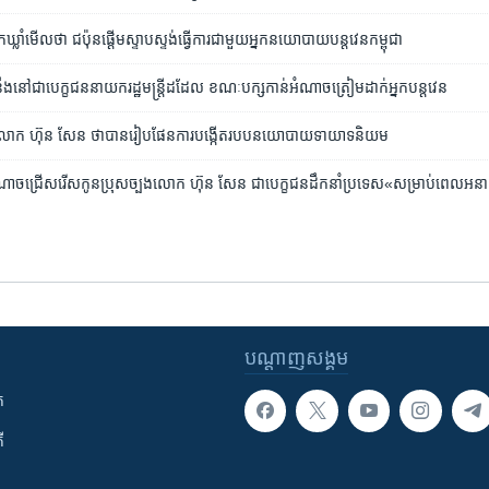
ាំ​មើល​ថា ​ជប៉ុន​ផ្ដើម​ស្ទាប​ស្ទង់​ធ្វើ​ការ​ជាមួយ​អ្នក​នយោបាយ​បន្តវេន​កម្ពុជា
ៅ​ជា​បេក្ខជន​នាយក​រដ្ឋមន្ត្រី​ដដែល ខណៈ​បក្ស​កាន់​អំណាច​ត្រៀម​ដាក់​អ្នក​បន្ត​វេន
លោក​ ហ៊ុន សែន ថា​បាន​រៀប​ផែនការ​​បង្កើត​របប​នយោបាយ​ទាយាទ​និយម
ន់​អំណាច​ជ្រើស​រើស​កូនប្រុស​ច្បង​លោក ​ហ៊ុន​ សែន​ ជា​បេក្ខជន​ដឹកនាំ​ប្រទេស​«សម្រាប់ពេល​អ
បណ្តាញ​សង្គម
ក
ី