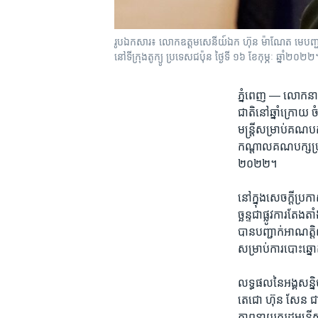
រូបឯកសារ៖ ​លោក​ឧត្តមសេនីយ៍ឯក​ ហ៊ុន​ ម៉ាណែត​​​​ មេ​បញ្ជ
នៅ​ទីក្រុង​តូក្យូ ប្រទេស​ជប៉ុន ថ្ងៃទី ១៦ ​ខែកុម្ភៈ ឆ្នាំ២០២២
ភ្នំពេញ —
លោក​នាយក
ជាតិ​នៅ​ឆ្នាំ​ក្រោយ
មន្ត្រី​សម្រាប់​គណបក
កណ្តាលគណ​បក្ស​ប្រជាជ
២០២២។
នៅ​ក្នុង​សេចក្តី​ប្
ច្ឆន្ទ​ជា​ផ្លូវ​ការ​ត
បាន​បញ្ជាក់​អាណត្តិ
សម្រាប់​ការ​បោះ​ឆ្នោ
លទ្ធផល​នៃ​អង្គ​សន្និប
តេជោ​ ហ៊ុន សែន​ ជា​ប
ភាព​នាយក​រដ្ឋមន្ត្រ