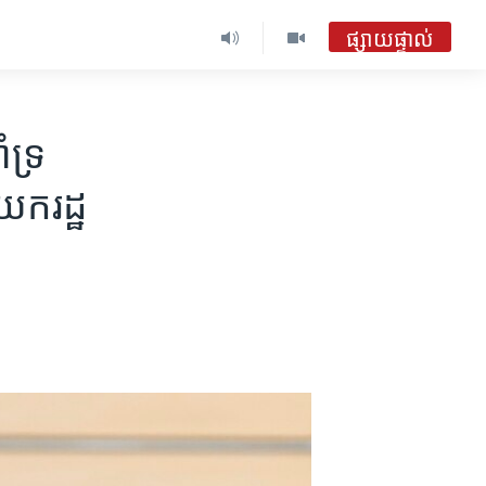
ផ្សាយផ្ទាល់
ទ្រ​
ក​រដ្ឋ