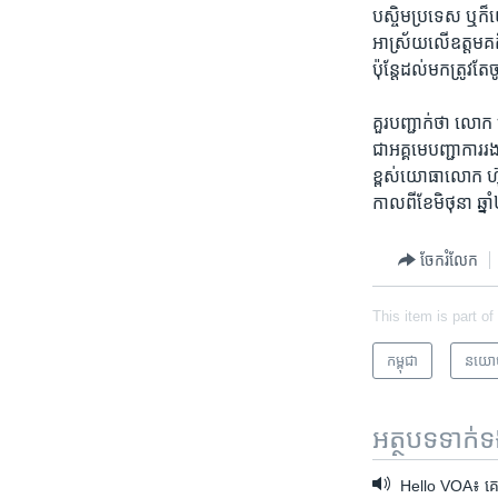
បស្ចិម​ប្រទេស ឬ​ក៏​យ
អាស្រ័យ​លើ​ឧត្តម​គត
ប៉ុន្តែ​ដល់​មក​ត្រូវ​ត
គួរ​បញ្ជាក់​ថា​ លោ
ជា​អគ្គ​មេ​បញ្ជាការ​
ខ្ពស់​យោធា​លោក​ ហ៊ុ
កាល​ពី​ខែ​មិថុនា ឆ្
ចែករំលែក
This item is part of
កម្ពុជា
នយោ
អត្ថបទ​ទាក់
Hello VOA៖ គេ​រំពឹ