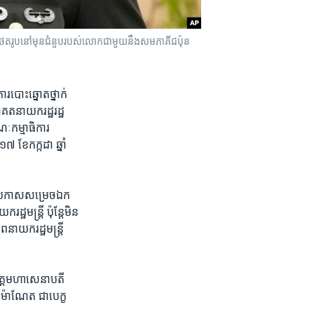
​ថតរូប​នៅ​មុន​ជំនួប​របស់​លោក​ជាមួយ​នឹង​សមភាគី​ជប៉ុន​
​បោះ​ឆ្នោត​ថ្នាក់​
គត​នាយករដ្ឋ​រដ្ឋ
ៈ​កម្មាធិការ​
 ខែ​កក្កដា ឆ្នាំ​
​ប្រកាស​សម្រេច​ឯក​
្ឋមន្ត្រី ប៉ុន្តែ​មិន​
ាយក​រដ្ឋមន្ត្រី​
ច​អគ្គមហាសេនា​បតី​
ុន ម៉ាណែត ជា​បេក្ខ