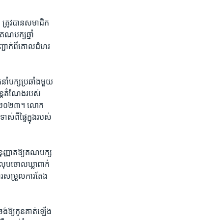
 ត្រូវ​បាន​សមាជិក​
គណបក្ស​ឆ្នាំ​
ជាក់​ពី​គោល​ជំហរ​
នាំ​បក្ស​ប្រឆាំង​មួយ​
ន្ត​តំណែង​របស់​
្នាំ​២០២៣។ លោក​
ពី​ផ្ទៃ​ក្នុង​របស់​
នុញ្ញាត​ឱ្យ​គណបក្ស​
លុប​ចោល​ឃ្លា​ពាក់​
ារ​សម្រួល​ការ​តែង​
់​ឱ្យ​កូន​គាត់​ឡើង​