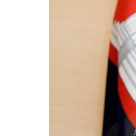
រចនា
សម្ព័ន្ធ​
រំលង​
និង​
ចូល​
ទៅ​
កាន់​
ទំព័រ​
ស្វែង​
រក