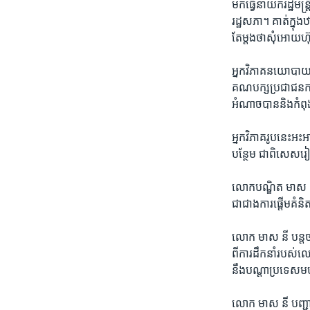
មក​ធ្វើ​នាយក​រដ្ឋមន្ត្
រដ្ឋសភា។ គាត់​ក្នុង​ឋ
តែ​ម្តង​ថា​សុំ​អោយ​ហ
អ្នក​វិភាគ​នយោបាយ​ លោ
គណបក្ស​ប្រជា​ជន​កម
អំណាចបាន​និង​កំពុង​រៀ
អ្នក​វិភាគ​រូប​នេះ​អ
បន្ថែម​ ជា​ពិសេស​រ
លោក​បណ្ឌិត មាស នី 
ជា​ជាង​ការ​ផ្តើម​គំ
លោក មាស នី បន្ត​ថា​
ពី​ការ​ដឹក​នាំ​របស់
នឹង​បណ្តា​ប្រទេស​មហ
លោក មាស នី បញ្ជាក់​ថ