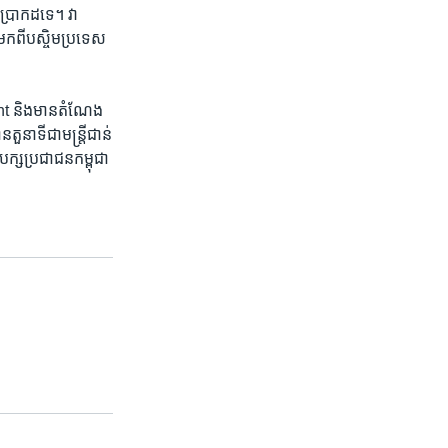
​ប្រាកដ​ទេ។ វា​
ក​ពី​បស្ចិម​ប្រទេស​
nt និង​មាន​តំណែង​
នាទី​ជា​មន្ត្រី​ជាន់​
ក្ស​ប្រជាជន​កម្ពុជា