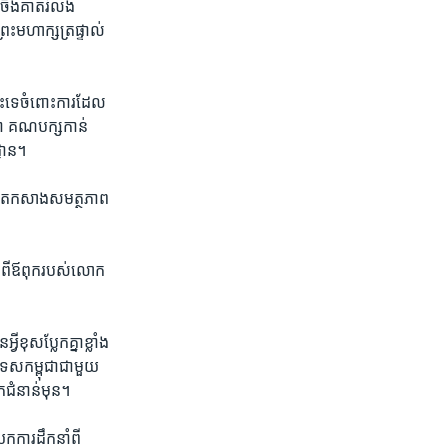
៊ីចឹងគាត់​រំលង​
ះ​មហា​ក្សត្រ​ផ្ទាល់​
នោះ​ទេ​ចំពោះ​ការ​ដែល​
ថា​ គណបក្ស​កាន់
្ឋាន។
ុង​តែ​កសាង​សមត្ថភាព​
​ពី​ឪពុក​របស់​លោក​
​ប្លែក​គ្នា​ខ្លាំង​
ទេស​កម្ពុជា​ជាមួយ​
ក​ជំនាន់​មុន។
ការ​ដឹក​នាំ​ពី​