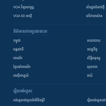
VOA ​វិទ្យាសាស្ត្រ
សំឡេង​ជំនាន់​ថ្មី
VOA 60 អាស៊ី
វេទិកា​អាស៊ាន
ព័ត៌មាន​តាមប្រធានបទ​
កម្ពុជា
នយោបាយ
អន្តរជាតិ
សេដ្ឋកិច្ច
អាមេរិក
សិទ្ធិមនុស្ស
ខ្មែរ​នៅអាមេរិក
សុខភាព
អាស៊ីអាគ្នេយ៍
អប់រំ
រៀន​​អង់គ្លេស
អង់គ្លេស​ជាមួយ​ម៉ានី​និង​ម៉ូរី
រៀន​​​​​​អង់គ្លេ