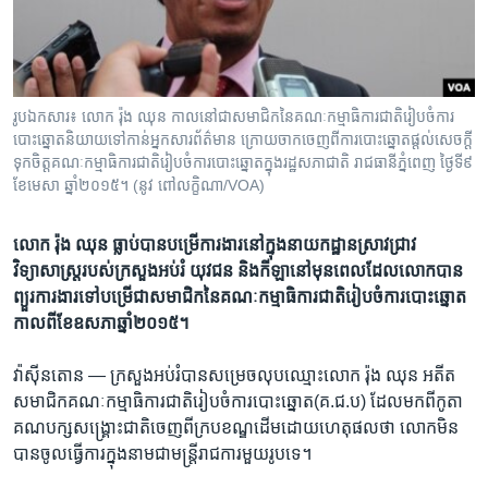
រចនា
សម្ព័ន្ធ​
Khmer English
រំលង​
និង​
បណ្តាញ​សង្គម
ចូល​
រូប​ឯកសារ៖ លោក​ រ៉ុង ឈុន កាល​នៅ​ជា​​សមាជិក​នៃ​គណៈកម្មាធិការ​ជាតិ​រៀបចំ​ការ
ទៅ​
បោះឆ្នោត​និយាយ​ទៅ​កាន់​អ្នក​សារព័ត៌មាន​ ក្រោយ​​ចាកចេញ​ពី​​ការបោះ​ឆ្នោត​ផ្តល់​សេចក្តី​
កាន់​
ទុក​ចិត្ត​គណៈកម្មាធិការ​ជាតិ​រៀបចំ​ការបោះឆ្នោតក្នុង​រដ្ឋសភា​ជាតិ​ ​រាជធានី​ភ្នំពេញ​ ថ្ងៃ​ទី​៩​
ខែ​មេសា​ ឆ្នាំ​២០១៥។​​ (នូវ​ ពៅ​លក្ខិណា/VOA)
ទំព័រ​
ភាសា
ស្វែង​
រក
លោក រ៉ុង ឈុន​ ធ្លាប់​បាន​បម្រើ​ការងារ​នៅ​ក្នុង​នាយកដ្ឋាន​ស្រាវជ្រាវ​
វិទ្យាសាស្រ្ត​របស់​ក្រសួង​អប់រំ​ យុវជន​ និង​កីឡា​នៅ​មុន​ពេល​ដែល​លោក​បាន​
ព្យួរ​ការងារ​ទៅ​បម្រើ​ជា​សមាជិក​នៃ​គណៈកម្មាធិការ​ជាតិ​រៀបចំ​ការ​បោះឆ្នោត​
កាលពី​ខែ​ឧសភា​ឆ្នាំ​២០១៥។
វ៉ាស៊ីនតោន —
ក្រសួង​អប់រំ​បាន​សម្រេច​លុប​ឈ្មោះ​លោក រ៉ុង ឈុន ​អតីត​
សមាជិក​គណៈកម្មាធិការ​ជាតិ​រៀបចំ​ការ​បោះឆ្នោត(គ.ជ.ប) ដែល​មក​ពី​កូតា​
គណបក្ស​សង្គ្រោះ​ជាតិ​ចេញពី​ក្របខណ្ឌ​ដើមដោយ​ហេតុ​ផល​ថា ​លោកមិន​
បាន​ចូល​ធ្វើការ​ក្នុងនាម​ជា​មន្ត្រី​រាជការ​មួយ​រូប​ទេ។