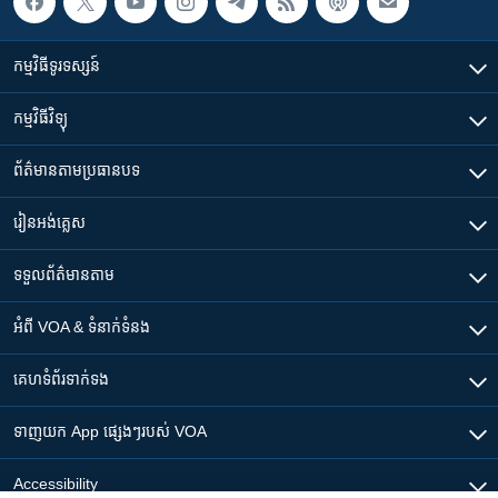
កម្មវិធី​ទូរទស្សន៍
កម្មវិធី​វិទ្យុ
ព័ត៌មាន​តាមប្រធានបទ​
រៀន​​អង់គ្លេស
ទទួល​ព័ត៌មាន​តាម
អំពី​ VOA & ទំនាក់ទំនង
គេហទំព័រ​​ទាក់ទង
ទាញយក​ App ផ្សេងៗ​របស់​ VOA
Accessibility