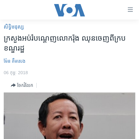
ភ្ជាប់​
ទៅ​
គេហទំព័រ​
សិទ្ធិ​មនុស្ស
កម្ពុជា
ទាក់ទង
ក្រសួង​អប់រំ​បណ្តេញ​លោក​រ៉ុង ឈុន​ចេញ​ពី​ក្រប
រំលង​
អន្តរជាតិ
ខណ្ឌ​រដ្ឋ
និង​
អាមេរិក
ចូល​
ម៉ែន គឹមសេង
ទៅ​​
ចិន
ទំព័រ​
06 កុម្ភៈ 2018
ហេឡូវីអូអេ
ព័ត៌មាន​​
ចែករំលែក
តែ​
កម្ពុជាច្នៃប្រតិដ្ឋ
ម្តង
ព្រឹត្តិការណ៍ព័ត៌មាន
រំលង​
និង​
ទូរទស្សន៍ / វីដេអូ​
ចូល​
វិទ្យុ / ផតខាសថ៍
ទៅ​
ទំព័រ​
កម្មវិធីទាំងអស់