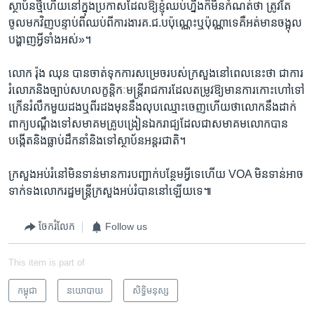
ស្ថាប័ន​ថ្មី​ហើយ​នៅ​ក្នុង​ប្រកាស​ដែល​ឱ្យ​ខ្ញុំ​ឈប់​ហ្នឹង​ក៏​មិន​កំណត់​ថា​ ត្រូវ​តែ​
ចូល​មក​វិញ​បន្ទាប់​ពី​ឈប់​ពី​ការងារ​គ.ជ.ប​ប៉ុណ្ណេះ​ឬ​ប៉ុណ្ណាទេ‍​គឺ​អត់​មាន​ចង្អុល​
បង្ហាញ​អ្វី​ទាំងអស់»។
លោក ​រ៉ុង ឈុន​ បាន​ចាត់​ទុក​ការសម្រេច​របស់​ក្រសួង​នៅ​ពេល​នេះ​ថា ជា​ការ​
រំលោភ​និង​ច្បាប់​សហ​លក្ខន្តិកៈ​មន្ត្រី​រាជការ​ដែល​តម្រូវ​ឱ្យ​មាន​ការ​កោះ​ហៅ​ទៅ​
ក្រើន​រំលឹកមួយ​ដង​ឬ​ពីរ​ដង​មុន​នឹង​លុប​ឈ្មោះ​ចេញ​ហើយ​ថាលោក​នឹង​ដាក់
ពាក្យ​បណ្តឹង​ទៅ​សមាគម​គ្រូ​បង្រៀន​ឯករាជ្យដែលជាសមាគម​លោក​បាន​
បង្កើត​និង​ធ្លាប់ដឹកនាំ​និង​ទៅ​ស្ថាប័ន​អន្តរជាតិ។
ក្រសួង​អប់រំ​នៅ​មិន​ទាន់​មានការ​បញ្ជាក់​បន្ថែម​អ្វីទេ​ហើយ​ VOA ​មិន​ទាន់​អាច​
ទាក់ទងលោក​រដ្ឋមន្ត្រី​ក្រសួង​អប់រំ​បាន​នៅ​ឡើយ​ទេ៕
ចែករំលែក
Follow us
This item is part of
កម្ពុជា
នយោបាយ
សិទ្ធិ​មនុស្ស