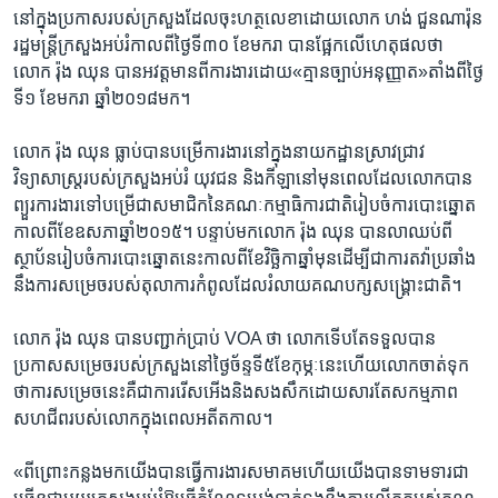
នៅ​ក្នុង​ប្រកាស​របស់​ក្រសួង​ដែល​ចុះហត្ថលេខា​ដោយ​លោក ​ហង់ ជួនណារ៉ុន​
រដ្ឋមន្ត្រី​ក្រសួង​អប់រំ​កាល​ពី​ថ្ងៃ​ទី​៣០ ខែ​មករា បាន​ផ្អែក​លើ​ហេតុផល​ថា ​
លោក​ រ៉ុង ឈុន​ បាន​អវត្តមាន​ពី​ការងារ​ដោយ«គ្មាន​ច្បាប់​អនុញ្ញាត»តាំង​ពី​ថ្ងៃ​
ទី​១ ខែ​មករា​ ឆ្នាំ​២០១៨​មក។
លោក រ៉ុង ឈុន​ ធ្លាប់​បាន​បម្រើ​ការងារ​នៅ​ក្នុង​នាយកដ្ឋាន​ស្រាវជ្រាវ​
វិទ្យាសាស្រ្ត​របស់​ក្រសួង​អប់រំ​ យុវជន​ និង​កីឡា​នៅ​មុន​ពេល​ដែល​លោក​បាន​
ព្យួរ​ការងារ​ទៅ​បម្រើ​ជា​សមាជិក​នៃ​គណៈកម្មាធិការ​ជាតិ​រៀបចំ​ការ​បោះឆ្នោត​
កាលពី​ខែ​ឧសភា​ឆ្នាំ​២០១៥។ បន្ទាប់​មក​លោក ​រ៉ុង ​ឈុន​ បានលាឈប់​ពី​
ស្ថាប័ន​រៀបចំ​ការ​បោះឆ្នោត​នេះ​កាល​ពី​ខែ​វិច្ឆិកា​ឆ្នាំ​មុន​ដើម្បី​ជា​ការ​តវ៉ាប្រឆាំង​
នឹងការ​សម្រេច​របស់​តុលាការ​កំពូល​ដែល​រំលាយ​គណបក្ស​សង្គ្រោះ​ជាតិ។
លោក​ រ៉ុង ឈុន​ បាន​បញ្ជាក់​ប្រាប់ ​VOA ​ថា​ លោក​ទើបតែទទួល​បាន
ប្រកាស​សម្រេច​របស់​ក្រសួង​នៅ​ថ្ងៃ​ច័ន្ទ​ទី​៥ខែ​កុម្ភៈ​នេះ​ហើយ​លោក​ចាត់​ទុក​
ថា​ការសម្រេច​នេះ​គឺ​ជា​ការ​រើសអើង​និង​សងសឹក​ដោយសារតែ​សកម្មភាព​
សហជីព​របស់​លោក​ក្នុង​ពេល​អតីតកាល។
«ពីព្រោះ​កន្លងមក​យើង​បាន​ធ្វើ​ការងារ​សមាគម​ហើយ​យើង​បាន​ទាមទារ​ជា