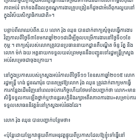
ច្រើន​ជាមួយ​ក្រសួង​អប់រំ​ឱ្យ​ធ្វើកំណែ​ទម្រង់​ទាក់ទង​នឹង​ការ​លើក​កម្ពស់​គុណ
ភាព​អប់រំ ទាក់ទង​នឹង​លក្ខខណ្ឌ​ការងារ​គ្រូ​បង្រៀន​ក៏ដូចជា​អំពើ​ពុករលួយ​នៅ​
ក្នុង​វិស័យ​សិក្សាធិការ​ជាតិ‍»។​
បន្ទាប់ពី​លា​ឈប់​ពី​គ.ជ.ប ​លោក រ៉ុង ឈុន​ បាន​ដាក់ពាក្យ​សុំ​ចូល​ធ្វើ​ការងារ​
វិញ​កាលពីថ្ងៃទី៣ខែ​មករា​ឆ្នាំ​២០១៨​ដើម្បី​ចូល​បម្រើ​ការងារ​នៅ​ថ្ងៃទី០១​ខែ​
កុម្ភៈ។ ពាក្យសុំ​របស់​លោក​ត្រូវ​បាន​ប្រធាន​នាយកដ្ឋាន​គឺ​បណ្ឌិត​ ច័ន្ទ រ័ត្ន​ និង​
លោក​ ម៉ក់ ងយ​ អគ្គនាយកទទួល​យល់​ព្រម​មុន​នឹង​បញ្ជូន​ទៅ​រដ្ឋមន្ត្រី​ក្រសួង​
អប់រំ​សម្រេច​ជា​ចុងក្រោយ។
នៅ​ក្នុង​ប្រកាស​របស់​ក្រសួង​អប់រំ​កាល​ពី​ថ្ងៃ​ទី​១១ ​ខែ​ឧសភា​ឆ្នាំ​២០១៥​ លោក​
រដ្ឋមន្ត្រី ​ហង់ ជួនណារ៉ុន​ បាន​តម្រូវ​ឱ្យ​លោក​ រ៉ុង ឈុន​ ត្រូវ​ដាក់​ពាក្យ​មក​ធ្វើ​
ការ​កន្លែង​ដើម​វិញ​នៅ​ពេល​ចប់​ភារកិច្ច​ហើយ​ថែម​ទាំង​បញ្ជាក់​ថា ​លោក​«មាន​
សិទ្ធិ​ទទួល​ការ​ឡើង​ថ្នាក់​ឬ​ឋានន្តរសក្ដិ​និង​រក្សា​អតីតភាព​ការងារ»​សម្រាប់​ការ​
ទទួល​សោធននិវត្តន៍​នៅ​ក្រសួង​អប់រំ​ផង​ដែរ។
លោក​ រ៉ុង ឈុន​ បាន​បញ្ជាក់​បន្ថែម​ថា៖
«ប៉ុន្តែ​ដោយ​ឡែក​វា​ផ្ទុយ​ពី​ការ​អនុវត្ត​ផ្ទុយ​ពី​ប្រកាស​ដែល​ឱ្យ​ខ្ញុំ​ទៅ​ធ្វើ​នៅ​