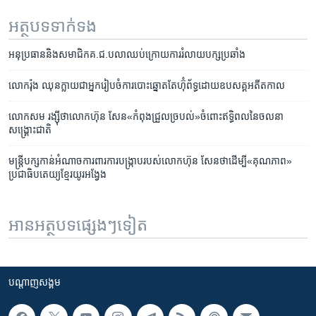
អត្ថបទ​ទាក់ទង
អនុប្រធាន​និង​សមាជិក​គ.ជ.ប​លាឈប់​ក្រោយ​ការរំលាយ​បក្ស​ប្រឆាំង
លោក​រ៉ុង ឈុន​ក្លាយ​ជា​អ្នក​រៀបចំ​ការបោះឆ្នោត​តែ​ហ៊ុំព័ទ្ធ​ដោយ​ឧបសគ្គ​អតីតកាល
​លោក​​​សម រង្ស៊ី​ថា​​​​លោក​​​ហ៊ុន សែន​​«កំពុង​ជ្រួល​ច្របល់»​ចំពោះ​ឥទ្ធិពល​នៃ​ចលនា​
សង្គ្រោះជាតិ​
មន្ត្រី​បក្ស​កាន់​អំណាច​​ការពារ​ការ​បង្ក្រាប​របស់​​លោក​ហ៊ុន សែន​ថា​ដើម្បី​«គុណភាព‍»​
ប្រជាធិបតេយ្យ​ខ្មែរ​យូរ​អង្វែង​
អានអត្ថបទផ្សេងៗទៀត
បណ្តាញ​សង្គម