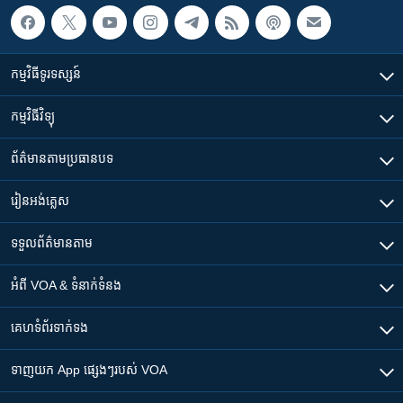
កម្មវិធី​ទូរទស្សន៍
កម្មវិធី​វិទ្យុ
ព័ត៌មាន​តាមប្រធានបទ​
រៀន​​អង់គ្លេស
ទទួល​ព័ត៌មាន​តាម
អំពី​ VOA & ទំនាក់ទំនង
គេហទំព័រ​​ទាក់ទង
ទាញយក​ App ផ្សេងៗ​របស់​ VOA