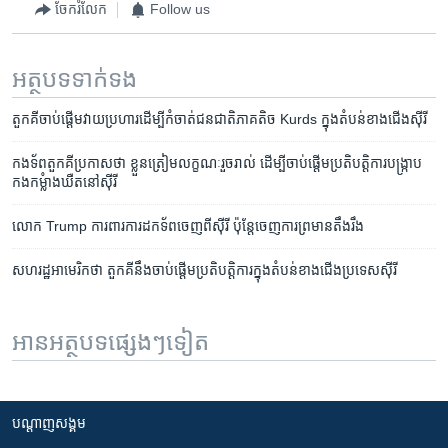
ចែករំលែក
Follow us
អត្ថបទ​ទាក់ទង
តួកគីចាប់ផ្តើម​វាយ​ប្រហារដើម្បីកំចាត់​ជន​ជាតិ​ភាគ​តិច Kurds ក្នុង​តំបន់​ខាង​ជើង​​ស៊ីរី
កងទ័ព​តួកគី​ប្រកាស​ថា​ ខ្លួន​ត្រៀម​លក្ខណៈ​រួចរាល់​ ​ដើម្បី​ចាប់ផ្តើម​ប្រតិបត្តិការបង្ក្រាប​
កងកម្លំាង​ឃឺត​នៅ​ស៊ីរី
លោក Trump ការពារ​ការ​ដកទ័ព​ចេញ​ពី​ស៊ីរី​ ប៉ុន្តែ​ចេញ​ការ​ព្រមាន​តឹងរឹង
សហរដ្ឋ​អាមេរិក​ថា តួកគី​នឹង​ចាប់ផ្ដើម​ប្រតិបត្តិការ​ក្នុង​តំបន់​ខាង​ជើង​ប្រទេស​ស៊ីរី
អានអត្ថបទផ្សេងៗទៀត
បណ្តាញ​សង្គម