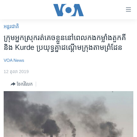
ភ្ជាប់​
ទៅ​
គេហទំព័រ​
អន្តរជាតិ
កម្ពុជា
ទាក់ទង
ក្រុម​អ្នក​ស្រុក​​រត់​គេច​ខ្លួន​នៅ​ពេល​កង​កម្លាំង​តួកគី​
រំលង​
អន្តរជាតិ
និង​ Kurde​ ប្រយុទ្ធ​គ្នា​ដណ្តើម​ក្រុង​តាម​ព្រំដែន
និង​
អាមេរិក
ចូល​
VOA News
ទៅ​​
ចិន
ទំព័រ​
12 តុលា 2019
ហេឡូវីអូអេ
ព័ត៌មាន​​
ចែករំលែក
តែ​
កម្ពុជាច្នៃប្រតិដ្ឋ
ម្តង
ព្រឹត្តិការណ៍ព័ត៌មាន
រំលង​
និង​
ទូរទស្សន៍ / វីដេអូ​
ចូល​
វិទ្យុ / ផតខាសថ៍
ទៅ​
ទំព័រ​
កម្មវិធីទាំងអស់