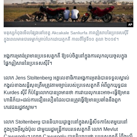
រចនា
សម្ព័ន្ធ​
Khmer English
រំលង​
និង​
បណ្តាញ​សង្គម
ចូល​
មនុស្ស​កំពុង​មើល​ផ្សែង​នៅ​ខេត្ត Akcakale Sanliurfa ភាគ​ឦសាប​នៃ​ប្រទេស​ស៊ីរី
ទៅ​
ក្នុង​ពេល​មាន​បារ​ទម្លាក់​គ្រាប់​បែក​ដោយ​តួកគី កាល​ពី​ថ្ងៃទី​១០ តុលា ២០១៩។
កាន់​
ទំព័រ​
ភាសា
អង្គការ​អូតង់​ព្រមាន​ប្រទេស​តួកគី​ ឱ្យ​ទប់​ចិត្ត​នៅ​ក្នុង​ការ​លុក​លុយ​ចូលក្នុង​
ស្វែង​
ផ្នែក​ឦសាន​នៃ​ប្រទេស​ស៊ីរី។
រក
លោក ​Jens Stoltenberg ​អគ្គលេខាធិការ​អង្គការ​អូតង់​បាន​ទទួល​ស្គាល់​
កង្វល់​ខាង​សន្តិសុខ​ត្រឹម​ត្រូវ​តាម​ច្បាប់​របស់​ប្រទេស​តួកគី​ អំពី​ពួក​យុទ្ធជន​
Kurdes​ ស៊ីរី ក៏​ប៉ន្តែ​លោក​បាន​ព្រមាន​ថា ការ​វាយ​លុក​នេះ​អាច​«ធ្វើ​ឱ្យ​មាន​
ហានិភ័យ»​ដល់ការ​ជឿន​លឿន​ដែល​បាន​ត្រូវ​ធ្វើ​ឱ្យ​មាន​ប្រឆាំង​នឹង​ពួក​
ភេរវជនរដ្ឋ​ឥស្លាម។
លោក ​Stoltenberg​ បាន​និយាយ​ដូច្នេះ​នៅ​ក្នុង​សន្និសីទ​កាសែត​មួយ​នៅ​
ក្នុង​ក្រុង​អ៊ីស្តង់ប៊ុល​ ជាមួយ​រដ្ឋមន្ត្រី​ការបរទេស​តួកគី ​លោក Mevlut
Cavusoglu។​ លោក Cavusoglu ​បាន​និយាយ​ថា​ ប្រទេស​តួកគី​ រំពឹង​លើ​