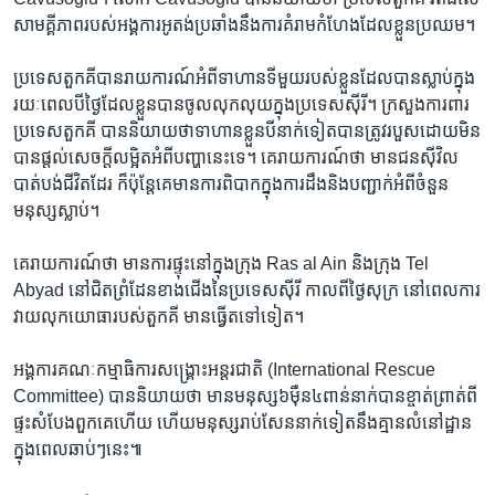
សាមគ្គីភាពរបស់​អង្គការ​អូតង់​ប្រឆាំង​នឹង​ការ​គំរាម​កំហែង​ដែល​ខ្លួន​ប្រឈម។
ប្រទេស​តួកគី​បាន​រាយការណ៍​អំពី​ទាហានទីមួយ​របស់​ខ្លួន​ដែល​បាន​ស្លាប់​ក្នុង​
រយៈ​ពេល​បី​ថ្ងៃ​ដែល​ខ្លួន​បាន​ចូល​លុក​លុយ​ក្នុង​ប្រទេស​ស៊ីរី។ ក្រសួង​ការពារ​
ប្រទេស​តួកគី ​បាន​និយាយ​ថា​ទាហាន​ខ្លួន​បី​នាក់​ទៀត​បាន​ត្រូវ​របួស​ដោយ​មិន​
បាន​ផ្តល់​សេចក្តី​លម្អិត​អំពី​បញ្ហា​នេះ​ទេ។ គេ​រាយការណ៍​ថា​ មាន​ជន​ស៊ីវិល​
បាត់​បង់​ជីវិត​ដែរ ​ក៏​ប៉ុន្តែ​គេ​មាន​ការ​ពិបាក​ក្នុង​ការ​ដឹង​និង​បញ្ជាក់អំពី​ចំនួន​
មនុស្ស​ស្លាប់។
គេ​រាយការណ៍​ថា​ មាន​ការ​ផ្ទុះ​នៅ​ក្នុង​ក្រុង Ras al Ain ​និង​ក្រុង ​Tel
Abyad ​នៅ​ជិត​ព្រំ​ដែន​ខាង​ជើង​នៃ​ប្រទេស​ស៊ីរី​ កាល​ពីថ្ងៃ​សុក្រ​ នៅ​ពេល​ការ​
វាយ​លុក​យោធា​របស់​តួកគី មាន​ធ្វើ​តទៅ​ទៀត។
អង្គការ​គណៈ​កម្មាធិការ​សង្គ្រោះ​អន្តរជាតិ (International Rescue
Committee) ​បាន​និយាយ​ថា​ មាន​មនុស្ស​៦​ម៉ឺន​៤​ពាន់​នាក់​បាន​ខ្ចាត់​ព្រាត់​ពី​
ផ្ទះ​សំបែង​ពួក​គេ​ហើយ ហើយ​មនុស្ស​រាប់​សែន​នាក់​ទៀត​នឹង​គ្មាន​លំនៅដ្ឋាន​
ក្នុង​ពេល​ឆាប់ៗ​នេះ៕