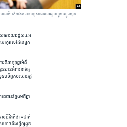
ានាធិបតី​​ខាង​គណបក្ស​សាធារណរដ្ឋ​បញ្ចុះបញ្ចូល​អ្នក​
ស​សាធារណរដ្ឋ​ស.រ.អ​
អំពី​ហេតុផល​ដែលពួក​
ភាក្សា​គ្នា​អំពី​
ន​បាន​អំពាវនាវ​ឲ្យ​
មុន​លើ​ពួកបះបោរ​រដ្ឋ​
គេ​បាន​ខ្វែង​មតិ​គ្នា​
ីរ៉ង់​គឺ​ថា «ដាក់​
ហោច​និង​ធ្វើ​ឲ្យពួក​