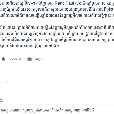
ូចកាល​ពី​សតវត្សរ៍​ទី៧»។ ក៏​ប៉ុន្តែ​លោក Rand Paul សមាជិក​ព្រឹទ្ធសភា​ស.រ.អា​
ដ្ឋផ្នែក​សេរី ​បាន​សាកសួរ​ថា​តើ​ការចូល​លុកលុយ​ក្នុង​ប្រទេស​អ៊ីរ៉ង់ ​កាលពី​ឆ្នា
ិចារណា​អំពី​ការ​លេច​ឡើង​ខ្លាំង​ជាង​មុ​ននៃ​ពួក​រដ្ឋអ៊ីស្លាម​ កាលពី​ពេល​ថ្មីៗនេះ។
ៗ​បាន​បន្ទោស​អំពី​ការ​លេចទ្បើង​នៃ​ពួក​រដ្ឋ​អ៊ីស្លាម​ទៅ​លើ​លោកប្រធានាធិបតី​បា
​ដែល​មិន​បាន​បន្សល់​ទុក​នូវ​កងកម្លាំង​មួយ​នៅ​ក្រោយ​សង្គ្រាមនៅ​ក្នុង​ប្រទេស​អ៊ីរ៉ង
រិកាំង​នៅ​ដំណាច់​ឆ្នាំ​២០១១។ ​បេក្ខជន​មួយ​ចំនួន​ក៏​បានចោទ​ប្រកាន់​លោក​អូបាម៉ា​
​គម្រាមកំហែង​របស់​ពួក​រដ្ឋអ៊ីស្លាម​ផង​ដែរ៕
Follow us
បោះពុម្ព
ន្តរជាតិ
ទង
គណបក្ស​សាធារណរដ្ឋ​​ចូល​រួម​ប្រជែងយក​ការ​តែង​តាំង​ជា​បេក្ខជន​ប្រធានាធិបតី