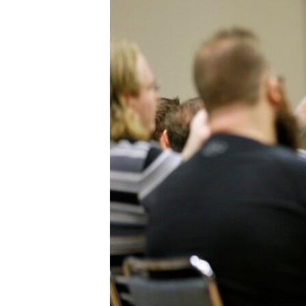
រចនា
សម្ព័ន្ធ​
រំលង​
និង​
ចូល​
ទៅ​
កាន់​
ទំព័រ​
ស្វែង​
រក