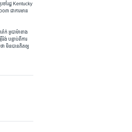
ប្រចាំរដ្ឋ Kentucky
ំ២០០៣​ ជា​ការមាន​
រ៉ាក់ អូបាម៉ា​ខាង
់ បន្ទាប់​ពី​ការ​
ថា មិនបាន​គិត​ឲ្យ​