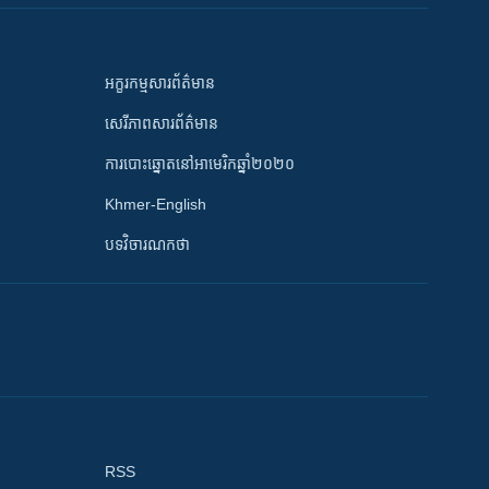
អក្ខរកម្មសារព័ត៌មាន
សេរីភាពសារព័ត៌មាន
ការបោះឆ្នោតនៅអាមេរិកឆ្នាំ២០២០
Khmer-English
បទវិចារណកថា
RSS