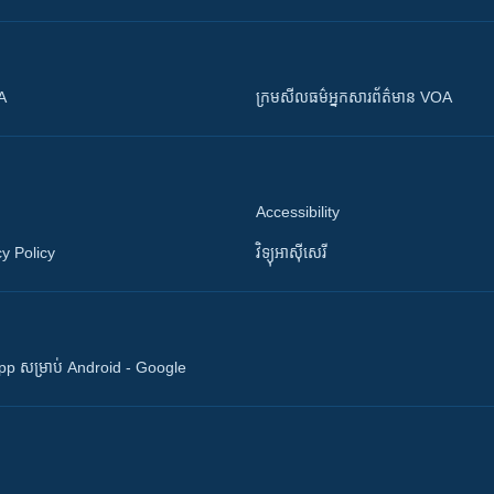
OA
ក្រម​​​សីលធម៌​​​អ្នក​​​សារព័ត៌មាន VOA
Accessibility
y Policy
វិទ្យុ​អាស៊ី​សេរី
 App សម្រាប់ Android - Google