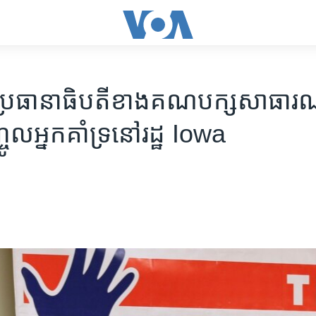
​ប្រធានាធិបតី​​ខាង​គណបក្ស​សាធារណរ
ចូល​អ្នក​គាំទ្រ​នៅ​រដ្ឋ​ Iowa