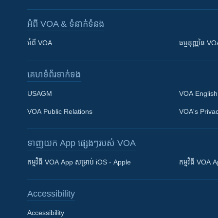
អំពី​ VOA & ទំនាក់ទំនង
អំពី​ VOA
ធម្មនុញ្ញ​នៃ V
គេហទំព័រ​​ទាក់ទង
USAGM
VOA English
VOA Public Relations
VOA's Privac
ទាញយក​ App ផ្សេងៗ​របស់​ VOA
Khmer English
កម្មវិធី​ VOA App សម្រាប់ iOS - Apple
កម្មវិធី​ VOA
បណ្តាញ​សង្គម
Accessibility
Accessibility
ភាសា