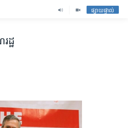
ផ្សាយផ្ទាល់
ដ្ឋ​