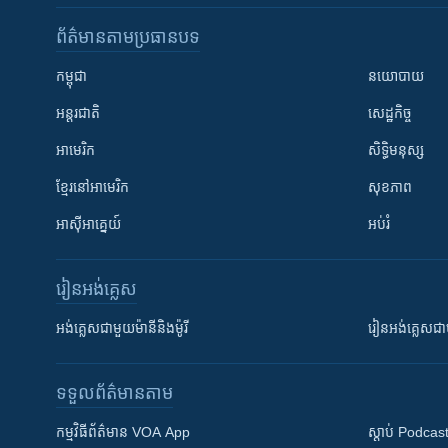
ព័ត៌មាន​តាមប្រធានបទ​
កម្ពុជា
នយោបាយ
អន្តរជាតិ
សេដ្ឋកិច្ច
អាមេរិក
សិទ្ធិមនុស្ស
ខ្មែរ​នៅអាមេរិក
សុខភាព
អាស៊ីអាគ្នេយ៍
អប់រំ
រៀន​​អង់គ្លេស
អង់គ្លេស​ជាមួយ​ម៉ានី​និង​ម៉ូរី
រៀន​​​​​​អង់គ្លេ
ទទួល​ព័ត៌មាន​តាម
កម្មវិធី​ព័ត៌មាន VOA App
ស្តាប់ Podcas