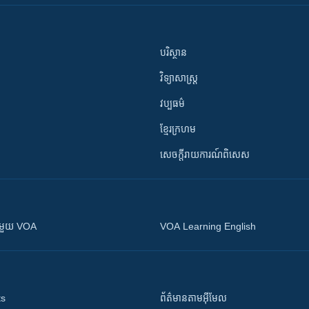
បរិស្ថាន
វិទ្យាសាស្រ្ត
វប្បធម៌
ខ្មែរក្រហម
សេចក្តីរាយការណ៍ពិសេស
ស​​ជាមួយ VOA
VOA Learning English
ts
ព័ត៌មាន​តាម​អ៊ីមែល