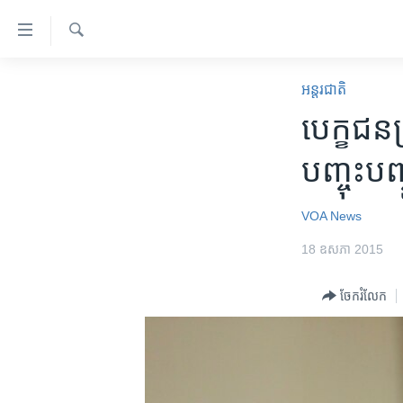
ភ្ជាប់​
ទៅ​
គេហទំព័រ​
ស្វែង​
កម្ពុជា
រក
អន្តរជាតិ
ទាក់ទង
អន្តរជាតិ
​បេក្ខជន
រំលង​
និង​
អាមេរិក
បញ្ចុះបញ្
ចូល​
ចិន
ទៅ​​
ទំព័រ​
ហេឡូវីអូអេ
VOA News
ព័ត៌មាន​​
កម្ពុជាច្នៃប្រតិដ្ឋ
18 ឧសភា 2015
តែ​
ម្តង
ព្រឹត្តិការណ៍ព័ត៌មាន
ចែករំលែក
រំលង​
ទូរទស្សន៍ / វីដេអូ​
និង​
ចូល​
វិទ្យុ / ផតខាសថ៍
ទៅ​
កម្មវិធីទាំងអស់
ទំព័រ​