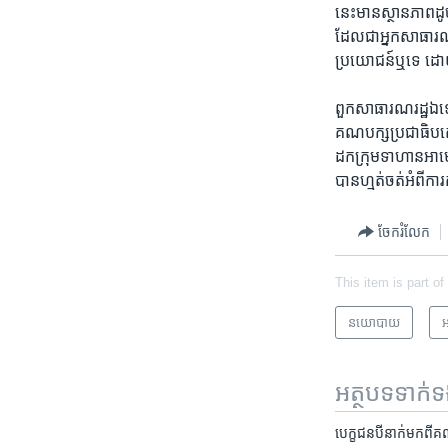
នេះ​មាន​ស្ថានភាព​ដ
​ដែល​ជា​អ្នកសាធារណរ
ប្រយោជន៍​ឬទេ​ ដោយ​ព
ពួក​សាធារណរដ្ឋ​ឯទៀត
គណបក្ស​ប្រជាធិបតេយ្យ
ដក​ក្រុម​ទាហាន​អាមេ
បាន​ហ្មត់ចត់អំពី​ការ
ចែករំលែក
This item is part of
នយោបាយ
អ
អត្ថបទ​ទាក់
បេក្ខជន​បីនាក់​មក​ពី​