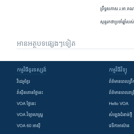
ព្រឹទ្ធសភាស.រ.អា.​គណបក
​សុន្ទរកថា​ប្រចាំឆ្នា
អានអត្ថបទផ្សេងៗទៀត
កម្មវិធី​ទូរទស្សន៍
កម្មវិធី​វិទ្យុ
វីដេអូ​ខ្មែរ
ព័ត៌មាន​ពេល​ព្រឹ
វ៉ាស៊ីនតោន​ថ្ងៃ​នេះ
ព័ត៌មាន​​ពេល​រាត្រ
VOA ថ្ងៃនេះ
Hello VOA
VOA ​វិទ្យាសាស្ត្រ
សំឡេង​ជំនាន់​ថ្មី
VOA 60 អាស៊ី
វេទិកា​អាស៊ាន