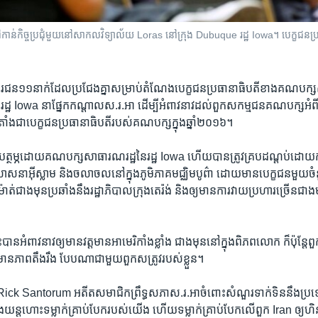
់​កិច្ចប្រជុំ​​មួយ​នៅ​សាកលវិទ្យាល័យ​ Loras នៅ​ក្រុង Dubuque រដ្ឋ Iowa។ បេក្ខជន​ប្រធ
ស្សរជ​ន១១នាក់​ដែល​ប្រជែង​គ្នា​សម្រាប់​តំណែង​បេក្ខជន​ប្រធានាធិបតីខាង​គណបក្
ក្នុង​រដ្ឋ​ Iowa​ នា​ផ្នែក​កណ្តាល​ស.រ.អា ដើម្បី​អំពាវនាវដល់​ពួក​សកម្មជន​គណបក្ស​
តាំងជា​បេក្ខជន​ប្រធានាធិបតី​របស់​គណបក្ស​ក្នុង​ឆ្នាំ២០១៦។​
​ឧបត្ថម្ភ​ដោយ​គណបក្សសាធារណរដ្ឋនៃរដ្ឋ Iowa ហើយ​បានត្រូវ​គ្របដណ្តប់​ដោយការ​ពិ
 សាសនា​អ៊ីស្លាម​ និង​ចលាចលនៅ​ក្នុងភូមិភាគ​មជ្ឈិមបូព៌ា​ ដោយ​មានបេក្ខជន​មួយ​ចំនួ
់​ជាង​មុន​ប្រឆាំង​នឹង​រដ្ឋាភិបាល​ក្រុង​តេរ៉ង់ និង​ឲ្យ​មាន​ការ​វាយ​ប្រហារ​ច្រើន​ជាង​
​បាន​អំពាវនាវ​ឲ្យ​មាន​វត្តមាន​អាមេរិកាំង​ខ្លាំង​ ជាង​មុន​នៅ​ក្នុង​ពិភពលោក​ ក៏​ប៉ុន្តែ​ពួក​
​មាន​ភាព​តឹងរឹង ​បែបណា​ជាមួយ​ពួក​សត្រូវ​របស់​ខ្លួន។
ick Santorum អតីត​សមាជិក​ព្រឹទ្ធសភា​ស.រ.អា​ចំពោះ​សំណួរ​ទាក់ទិន​នឹង​ប្រទេសអ៊
ងយន្តហោះទ​ម្លាក់​គ្រាប់បែក​របស់​យើង​ ហើយ​ទម្លាក់​គ្រាប់បែក​លើ​ពួក​ Iran ឲ្យ​ហិន