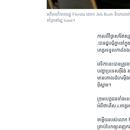
អតីត​អភិបាល​រដ្ឋ​​ Florida លោក​ Jeb Bush និយាយ​ទៅ​កាន
គាំទ្រ​នៅ​រដ្ឋ​ Iowa។
កាល​ពី​ថ្ងៃ​សៅរ៍​ឥ
.បានជួបជុំ​គ្នា​នៅ​
គេ​គួរ​ទទួល​ការ​តែង
វេទិកា​នេះ​បានត្រូវ
បញ្ហាប្រទេស​អ៊ីរ៉ង់
មាន​គោលជំហរ​ម៉ឺងម៉ាត
អ៊ីស្លាម។​
ក្រុម​បេក្ខជន​ទាំង​នេះ
អំពី​ថាតើ​ស.រ.អា​គួរ
ចម្លើយ​របស់​លោក​ R
គ្រាប់​បែក​ឲ្យ​ពេញ​ក