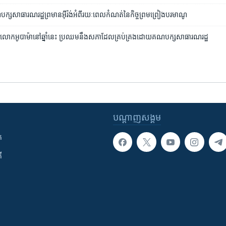
្ស​សាធារណរដ្ឋ​ព្រមាន​អ៊ីរ៉ង់​អំពី​រយៈពេល​កំណត់​នៃ​កិច្ច​ព្រម​ព្រៀង​បរមាណូ
ំ​របស់​លោក​អូបាម៉ា​នៅ​ឆ្នាំ​នេះ ប្រឈម​នឹង​សភា​ដែល​គ្រប់គ្រង​ដោយ​គណបក្ស​សាធារណរដ្ឋ
បណ្តាញ​សង្គម
ក
ី