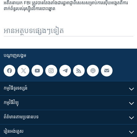
អតីត​នាយក​ FBI ត្រូវ​បាន​តែងតាំង​ជា​រដ្ឋអាជ្ញា​ពិសេស​សម្រាប់​ការ​ស៊ើបអង្កេត​ពី​ការ​
ពាក់ព័ន្ធ​របស់​រុស្ស៊ី​លើ​ការ​បោះឆ្នោត
អានអត្ថបទផ្សេងៗទៀត
បណ្តាញ​សង្គម
កម្មវិធី​ទូរទស្សន៍
កម្មវិធី​វិទ្យុ
ព័ត៌មាន​តាមប្រធានបទ​
រៀន​​អង់គ្លេស