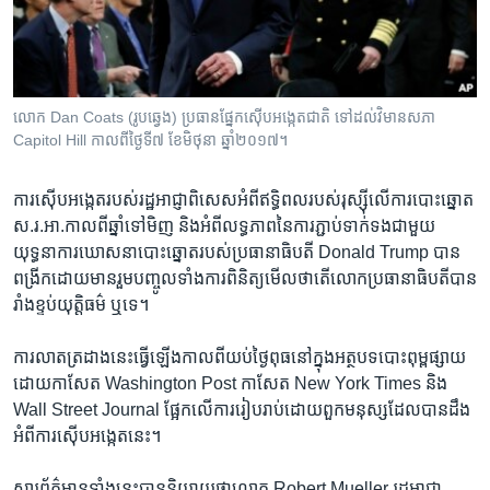
រចនា
សម្ព័ន្ធ​
Khmer English
រំលង​
និង​
បណ្តាញ​សង្គម
ចូល​
លោក Dan Coats (រូប​ឆ្វេង) ប្រធាន​ផ្នែក​ស៊ើបអង្កេត​ជាតិ ទៅ​ដល់​វិមាន​សភា
ទៅ​
Capitol Hill កាលពី​ថ្ងៃទី៧ ខែមិថុនា ឆ្នាំ២០១៧។
កាន់​
ទំព័រ​
ភាសា
ការ​ស៊ើបអង្កេត​របស់​រដ្ឋ​អាជ្ញាពិសេស​អំពី​ឥទ្ធិពលរបស់​រុស្ស៊ី​លើ​ការ​បោះឆ្នោត​
ស្វែង​
ស.រ.អា.​កាល​ពី​ឆ្នាំ​ទៅ​មិញ​ និង​អំពី​លទ្ធភាព​នៃ​ការ​ភ្ជាប់​ទាក់ទង​ជាមួយ
រក
យុទ្ធនាការ​ឃោសនា​បោះឆ្នោត​របស់​ប្រធានាធិបតី​ Donald Trump បាន​
ពង្រីក​ដោយ​មាន​រួម​បញ្ចូល​ទាំង​ការ​ពិនិត្យ​មើល​ថា​តើ​លោក​ប្រធានាធិបតី​បាន​
រាំង​ខ្ទប់​យុត្តិធម៌​ ឬ​ទេ។
ការ​លាត​ត្រដាង​នេះ​ធ្វើ​ឡើង​កាលពី​យប់​ថ្ងៃ​ពុធ​នៅ​ក្នុង​អត្ថបទ​បោះពុម្ព​ផ្សាយ​
ដោយ​កាសែត​ Washington Post កាសែត New York Times និង​
Wall Street Journal ផ្អែក​លើ​ការ​រៀបរាប់​ដោយ​ពួក​មនុស្ស​ដែល​បាន​ដឹង​
អំពី​ការ​ស៊ើបអង្កេត​នេះ។​
សារព័ត៌មាន​ទាំង​នេះ​បាន​និយាយ​ថា​លោក Robert Mueller រដ្ឋ​អាជ្ញា​