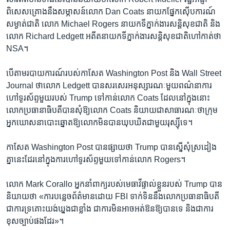
ពិសេស​គ្រោង​នឹង​សម្ភាសន៍​លោក Dan Coats នាយកផ្នែក​ស៊ើបការណ៍​
សម្ងាត់​ជាតិ លោក Michael Rogers នាយក​ទីភ្នាក់ងារ​សន្តិសុខ​ជាតិ ​និង​
លោក​ Richard Ledgett អតីត​នាយក​ទីភ្នាក់ងារ​សន្តិសុខ​ជាតិ​ហៅ​កាត់​ថា​
NSA។​
បើ​តាមរបាយ​ការណ៍​របស់​កាសែត​ Washington Post និង​ Wall Street
Journal ថា​លោក Ledgett បាន​សរសេរ​អនុស្សារណៈ​មួយ​ពណ៌នា​ការ​
ហៅ​ទូរស័ព្ទ​មួយ​របស់ Trump ទៅ​កាន់លោក Coats ដែល​នៅ​ក្នុង​នោះ​
លោក​ប្រធានាធិបតី​បាន​សុំ​ឱ្យ​លោក Coats និយាយ​ជា​សាធារណៈ​ថា​ក្រុម​
អ្នក​ឃោសនា​បោះឆ្នោតឱ្យ​លោក​មិន​បាន​ឃុបឃិត​ជាមួយ​រុស្ស៊ី​ទេ។
កាសែត​ Washington Post បាន​ផ្សាយ​ថា​ Trump បាន​ស្នើសុំ​ស្រដៀង​
គ្នា​នេះ​ដែរ​នៅ​ក្នុង​ការ​ហៅ​ទូរស័ព្ទ​មួយ​ទៅ​កាន់​លោក Rogers។​
លោក Mark Corallo អ្នក​នាំ​ពាក្យ​របស់​មេធាវី​ផ្ទាល់​ខ្លួន​របស់​ Trump បាន​
និយាយ​ថា «ការ​បន្លេច​ព័ត៌មាន​ដោយ​ FBI ទាក់ទិន​នឹង​លោក​ប្រធានាធិបតី​
ជា​ការ​ទ្រគោះយង់ឃ្នង​ជាខ្លាំង ជា​ការ​មិន​អាច​អត់ឱន​ឱ្យ​បាន​ទេ និង​ជា​ការ​
ខុស​ច្បាប់​ផង​ដែរ»។