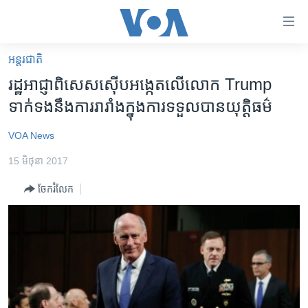
ភ្ជាប់​
ទៅ​
គេហទំព័រ​
អន្តរជាតិ
កម្ពុជា
ទាក់ទង
រដ្ឋ​អាជ្ញាពិសេស​ស៊ើបអង្កេត​លើ​លោក​ Trump
រំលង​
អន្តរជាតិ
ទាក់ទង​នឹង​ការ​រារាំង​ក្នុង​ការ​ទទួល​បាន​យុត្តិធម៌
និង​
អាមេរិក
ចូល​
VOA News
ទៅ​​
ចិន
ទំព័រ​
15 មិថុនា 2017
ហេឡូវីអូអេ
ព័ត៌មាន​​
ចែករំលែក
តែ​
កម្ពុជាច្នៃប្រតិដ្ឋ
ម្តង
ព្រឹត្តិការណ៍ព័ត៌មាន
រំលង​
និង​
ទូរទស្សន៍ / វីដេអូ​
ចូល​
វិទ្យុ / ផតខាសថ៍
ទៅ​
ទំព័រ​
កម្មវិធីទាំងអស់