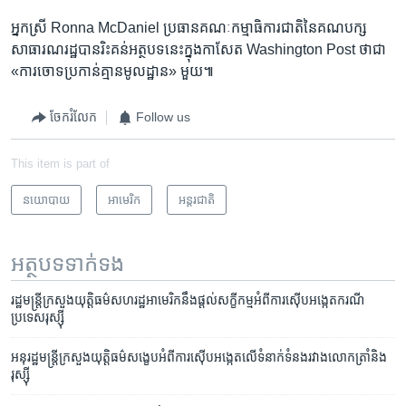
អ្នកស្រី​ Ronna McDaniel ប្រធាន​គណៈកម្មាធិការ​ជាតិ​នៃ​គណបក្ស​
សាធារណរដ្ឋ​បាន​រិះគន់​អត្ថបទ​នេះ​ក្នុង​កាសែត Washington Post ថា​ជា​
«ការ​ចោទ​ប្រកាន់​គ្មាន​មូលដ្ឋាន» មួយ៕
ចែករំលែក
Follow us
This item is part of
នយោបាយ
អាមេរិក​
អន្តរជាតិ
អត្ថបទ​ទាក់ទង
រដ្ឋមន្ត្រី​ក្រសួង​យុត្តិធម៌​សហរដ្ឋ​អាមេរិក​នឹង​ផ្ដល់​សក្ខីកម្ម​អំពី​ការ​ស៊ើប​អង្កេត​ករណី​
ប្រទេស​រុស្ស៊ី
អនុរដ្ឋមន្ត្រី​ក្រសួង​យុត្តិធម៌​​សង្ខេប​អំពី​ការ​ស៊ើប​អង្កេត​លើ​ទំនាក់​ទំនង​រវាង​លោក​ត្រាំ​និង​
រុស្ស៊ី