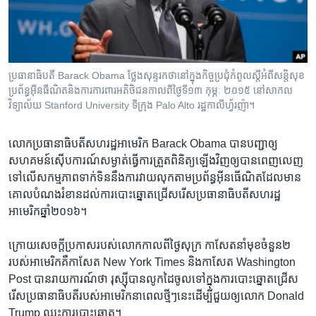
រចនា
សម្ព័ន្ធ​
Khmer English
រំលង​
និង​
បណ្តាញ​សង្គម
ចូល​
ប្រធានាធិបតី​ Barack Obama ថ្លែង​សុន្ទរកថានៅ​ក្នុង​កិច្ចប្រជុំកំពូល​ស្តី​អំពី​សន្តិសុខ​
ទៅ​
ប្រព័ន្ធអ៊ីនធឺណិតនិង​ការ​ការពារ​អតិថិជនកាល​ពី​ថ្ងៃទី​១៣ កុម្ភៈ ២០១៥ នៅ​សាកល
កាន់​
វិទ្យាល័យ Stanford University ទីក្រុង Palo Alto រដ្ឋកាលីហ្វ័រញ៉ា។​
ទំព័រ​
ភាសា
ស្វែង​
លោក​ប្រធានាធិបតី​សហរដ្ឋ​អាមេរិក Barack Obama បាន​បញ្ជា​ឲ្យ​
រក
សហគមន៍​ស៊ើប​ការណ៍​សម្ងាត់​ធ្វើ​ការ​ត្រួត​ពិនិត្យ​ឡើង​វិញ​ឲ្យ​បាន​ពេញ​លេញ​
ទៅ​លើ​សកម្មភាព​ទាក់​ទិន​នឹង​ការ​វាយ​លុក​តាម​ប្រព័ន្ធ​អ៊ីនធើណិត​ដែល​មាន​
គោល​បំណង​រំខាន​ដល់​ការ​បោះឆ្នោត​ជ្រើស​រើស​ប្រធានាធិបតី​សហរដ្ឋ​
អាមេរិក​ឆ្នាំ២០១៦។
ក្រោយ​សេចក្តី​ប្រកាស​របស់​លោក​កាលពី​ថ្ងៃ​សុក្រ កាសែត​នាំ​មុខ​ចំនួន​២​
របស់​អាមេរិក​គឺ​កាសែត New York Times និង​កាសែត Washington
Post បាន​រាយការណ៍​ថា រុស្ស៊ី​បាន​លូក​ដៃ​ចូល​ទៅ​ក្នុង​ការ​បោះ​ឆ្នោត​ជ្រើស​
រើស​ប្រធានាធិបតី​របស់​អាមេរិក​នា​ពេល​ថ្មីៗ​នេះ​ដើម្បី​ជួយ​ឲ្យ​លោក Donald
Trump ឈ្នះ​ការ​បោះឆ្នោត។