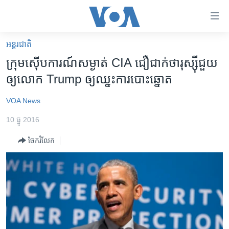
ភ្ជាប់​
ទៅ​
គេហទំព័រ​
អន្តរជាតិ
កម្ពុជា
ទាក់ទង
ក្រុម​ស៊ើបការណ៍​សម្ងាត់ CIA ជឿជាក់​ថារុស្ស៊ី​​ជួយ​
រំលង​
អន្តរជាតិ
ឲ្យ​លោក Trump ឲ្យ​ឈ្នះ​ការ​បោះ​ឆ្នោត
និង​
អាមេរិក
ចូល​
VOA News
ទៅ​​
ចិន
ទំព័រ​
10 ធ្នូ 2016
ហេឡូវីអូអេ
ព័ត៌មាន​​
ចែករំលែក
តែ​
កម្ពុជាច្នៃប្រតិដ្ឋ
ម្តង
ព្រឹត្តិការណ៍ព័ត៌មាន
រំលង​
និង​
ទូរទស្សន៍ / វីដេអូ​
ចូល​
វិទ្យុ / ផតខាសថ៍
ទៅ​
ទំព័រ​
កម្មវិធីទាំងអស់