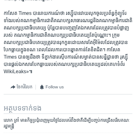
កាសែត Times បាន​រាយការណ៍​ថា រស្ស៊ី​បាន​វាយលុក​ចូល​ប្រព័ន្ធ​កុំព្យូទ័រ​
ទាំង​របស់​គណកម្មាធិការជាតិ​គណបក្ស​សាធារណរដ្ឋ​និង​គណកម្មាធិការ​ជាតិ​
គណបក្ស​ប្រជាធិបតេយ្យ​ ប៉ុន្តែ​បាន​បញ្ចេញ​តែ​ឯកសារ​ដែល​ត្រូវ​បាន​បំផ្លាញ​
របស់ គណកម្មាធិការ​ជាតិ​គណបក្ស​ប្រជាធិបតេយ្យ​តែ​ប៉ុណ្ណោះ។ ក្រុម​
គណបក្ស​ប្រជាធិបតេយ្យ​ត្រូវ​បាន​រុកកួន​ដោយ​សារ​តែ​អ៊ីម៉ែល​ដែល​ត្រូវ​បាន​
បែក​ធ្លាយ​ក្នុង​ខណៈ​ពេល​ដែល​ការ​បោះឆ្នោត​កាន់​តែ​ខិត​ជិត។ កាសែត
Times បាន​ឲ្យ​ដឹង​ថា ទីភ្នាក់ងារ​ស៊ើប​ការណ៍​សម្ងាត់​បាន​សន្និដ្ឋាន​ថា រុស្ស៊ី​
បាន​ផ្តល់​ឯកសារ​បែក​ធ្លាយ​របស់​គណបក្ស​ប្រជាធិបតេយ្យ​ដល់​គេហទំព័រ​
WikiLeaks»៕
ចែករំលែក
Follow us
អត្ថបទ​ទាក់ទង
លោក ត្រាំ​ មាន​កិច្ច​ប្រជុំ​ពេញ​មួយ​ថ្ងៃ​ដែល​គេ​រំពឹង​ថា​គឺ​ដើម្បី​បញ្ចប់​ការ​ជ្រើស​រើស​គណៈ​
រដ្ឋមន្ត្រី