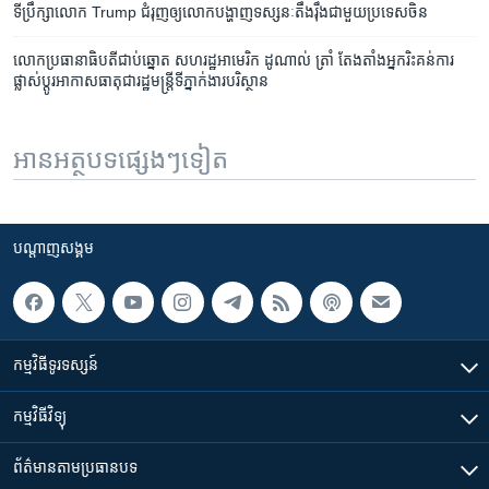
ទីប្រឹក្សា​លោក Trump ជំរុញ​ឲ្យ​លោក​បង្ហាញ​ទស្សនៈ​តឹងរ៉ឹង​ជាមួយ​ប្រទេស​ចិន
លោក​ប្រធានា​ធិបតី​ជាប់​ឆ្នោត​ សហរដ្ឋ​អាមេរិក ​ដូណាល់ ត្រាំ តែងតាំង​អ្នក​រិះគន់​ការ​
ផ្លាស់​ប្តូរអាកាស​ធាតុ​ជា​រដ្ឋ​មន្រ្តី​ទីភ្នាក់ងារ​បរិស្ថាន
អានអត្ថបទផ្សេងៗទៀត
បណ្តាញ​សង្គម
កម្មវិធី​ទូរទស្សន៍
កម្មវិធី​វិទ្យុ
ព័ត៌មាន​តាមប្រធានបទ​