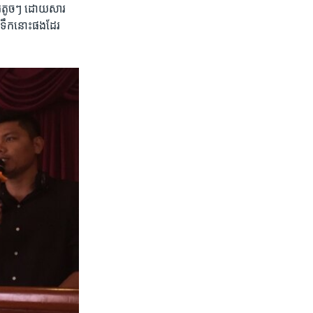
ារ​តូចៗ​ ដោយសារ​
ស់​ទឹក​នោះ​ផង​ដែរ