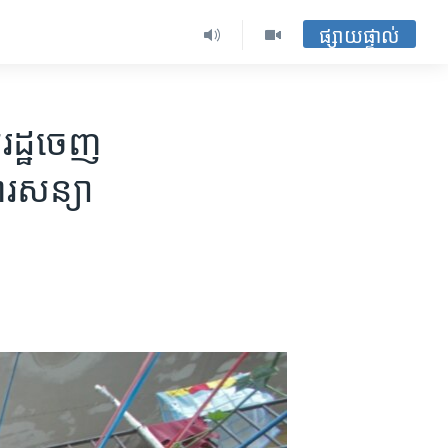
ផ្សាយផ្ទាល់
ដ្ឋ​ចេញ​
ារ​សន្យា